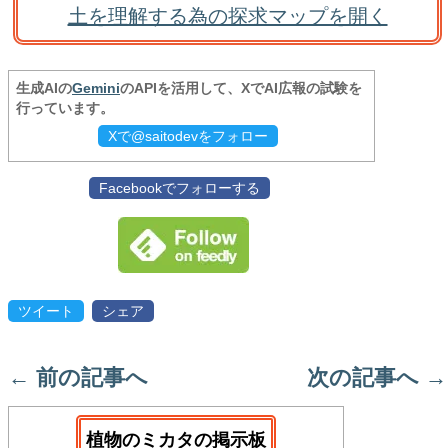
土を理解する為の探求マップを開く
生成AIの
Gemini
のAPIを活用して、XでAI広報の試験を
行っています。
Xで@saitodevをフォロー
Facebookでフォローする
ツイート
シェア
←
前の記事へ
次の記事へ
→
植物のミカタの掲示板