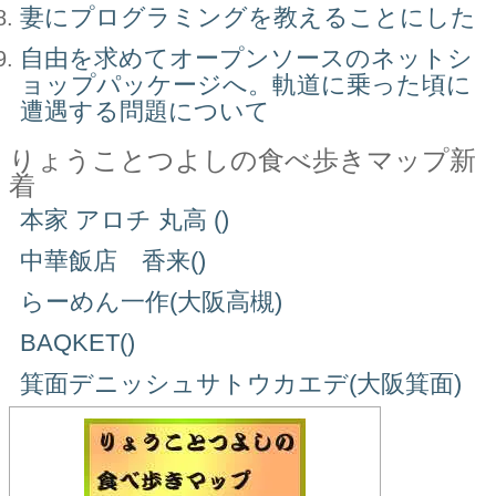
妻にプログラミングを教えることにした
自由を求めてオープンソースのネットシ
ョップパッケージへ。軌道に乗った頃に
遭遇する問題について
りょうことつよしの食べ歩きマップ新
着
本家 アロチ 丸高 ()
中華飯店 香来()
らーめん一作(大阪高槻)
BAQKET()
箕面デニッシュサトウカエデ(大阪箕面)