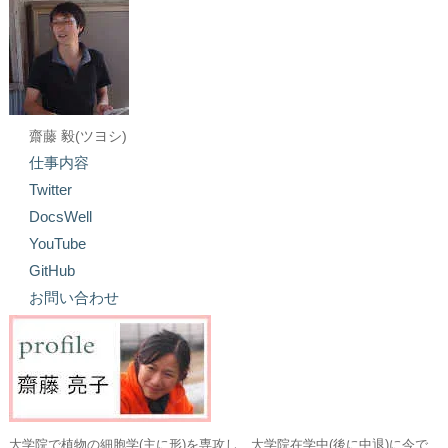
齋藤 毅(ツヨシ)
仕事内容
Twitter
DocsWell
YouTube
GitHub
お問い合わせ
大学院で植物の細胞学(主に形)を専攻し、大学院在学中(後に中退)に今で