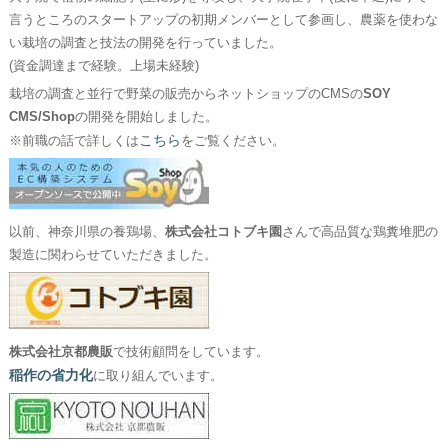
言うところのスタートアップの初期メンバーとして参画し、農薬を使わな
い栽培の調査と技法の開発を行っていました。
(資金調達まで経験。上場未経験)
栽培の調査と並行で野菜の販売からネットショップのCMSの
SOY
CMS/Shop
の開発を開始しました。
こちら
※前職の話で詳しくは
をご覧ください。
以前、神奈川県の養鶏場、
株式会社コトブキ園
さんで高品質な鶏糞堆肥の
製造に関わらせていただきました。
株式会社京都農販
で技術顧問をしています。
稲作の省力化
に取り組んでいます。