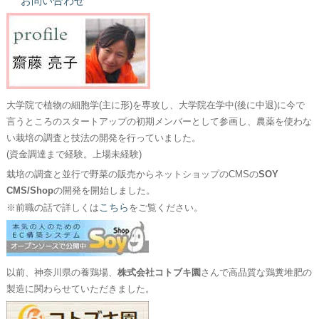
お問い合わせ
大学院で植物の細胞学(主に形)を専攻し、大学院在学中(後に中退)に今で
言うところのスタートアップの初期メンバーとして参画し、農薬を使わな
い栽培の調査と技法の開発を行っていました。
(資金調達まで経験。上場未経験)
栽培の調査と並行で野菜の販売からネットショップのCMSの
SOY
CMS/Shop
の開発を開始しました。
こちら
※前職の話で詳しくは
をご覧ください。
以前、神奈川県の養鶏場、
株式会社コトブキ園
さんで高品質な鶏糞堆肥の
製造に関わらせていただきました。