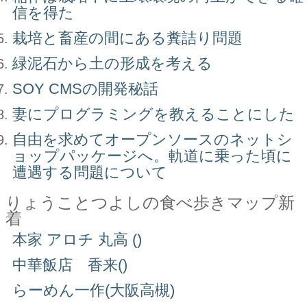
信を得た
栽培と畜産の間にある糞詰り問題
緑泥石から土の形成を考える
SOY CMSの開発秘話
妻にプログラミングを教えることにした
自由を求めてオープンソースのネットシ
ョップパッケージへ。軌道に乗った頃に
遭遇する問題について
りょうことつよしの食べ歩きマップ新
着
本家 アロチ 丸高 ()
中華飯店 香来()
らーめん一作(大阪高槻)