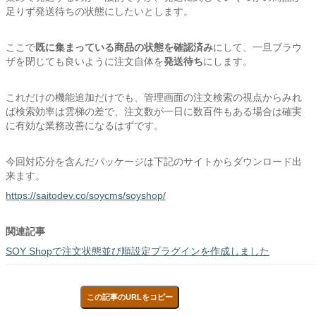
足りず発送待ちの状態にしたいとします。
ここで
既に集まっている商品の状態を確認済み
にして、一旦ブラウ
ザを閉じても良いように注文自体を
発送待ち
にします。
これだけの機能追加だけでも、管理画面の注文検索の視点からみれ
ば検索効率は雲梯の差で、注文数が一日に数百件もある場合は確実
に有効な業務改善になるはずです。
今回対応分を含んだパッケージは下記のサイトからダウンロード出
来ます。
https://saitodev.co/soycms/soyshop/
関連記事
SOY Shopで注文状態並び順設定プラグインを作成しました
この記事のURLをコピー