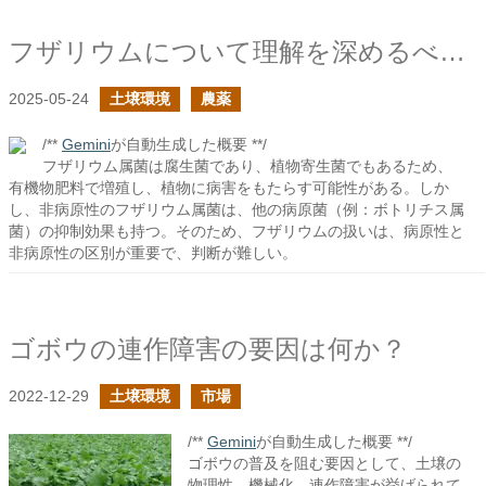
フザリウムについて理解を深めるべきだ
2025-05-24
土壌環境
農薬
/**
Gemini
が自動生成した概要 **/
フザリウム属菌は腐生菌であり、植物寄生菌でもあるため、
有機物肥料で増殖し、植物に病害をもたらす可能性がある。しか
し、非病原性のフザリウム属菌は、他の病原菌（例：ボトリチス属
菌）の抑制効果も持つ。そのため、フザリウムの扱いは、病原性と
非病原性の区別が重要で、判断が難しい。
ゴボウの連作障害の要因は何か？
2022-12-29
土壌環境
市場
/**
Gemini
が自動生成した概要 **/
ゴボウの普及を阻む要因として、土壌の
物理性、機械化、連作障害が挙げられて