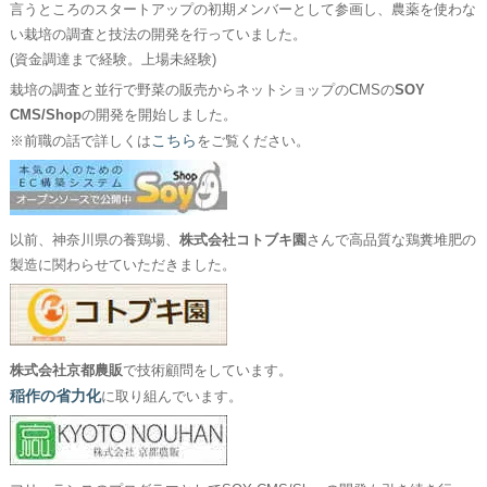
言うところのスタートアップの初期メンバーとして参画し、農薬を使わな
い栽培の調査と技法の開発を行っていました。
(資金調達まで経験。上場未経験)
栽培の調査と並行で野菜の販売からネットショップのCMSの
SOY
CMS/Shop
の開発を開始しました。
こちら
※前職の話で詳しくは
をご覧ください。
以前、神奈川県の養鶏場、
株式会社コトブキ園
さんで高品質な鶏糞堆肥の
製造に関わらせていただきました。
株式会社京都農販
で技術顧問をしています。
稲作の省力化
に取り組んでいます。