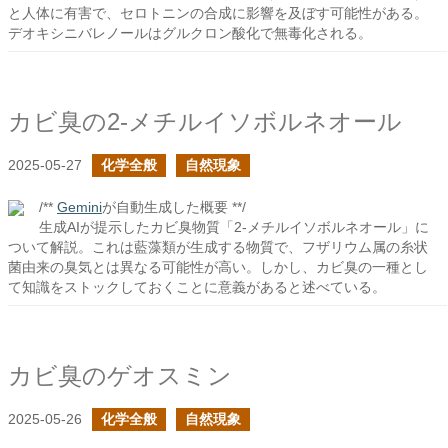
と人体に有害で、セロトニンの合成に影響を及ぼす可能性がある。
デオキシニバレノールはグルクロン酸化で無毒化される。
カビ臭の2-メチルイソボルネオール
2025-05-27
化学全般
自然現象
/**
Gemini
が自動生成した概要 **/
生成AIが提示したカビ臭物質「2-メチルイソボルネオール」に
ついて解説。これは藍藻類が生成する物質で、フザリウム属の糸状
菌由来の臭気とは異なる可能性が高い。しかし、カビ臭の一種とし
て知識をストックしておくことに意義があると述べている。
カビ臭のゲオスミン
2025-05-26
化学全般
自然現象