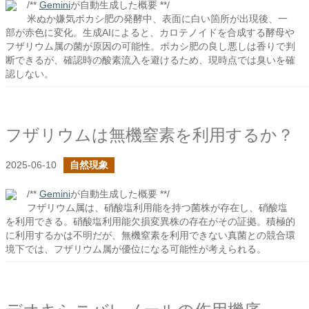
/**
Gemini
が自動生成した概要 **/
米ぬか嫌気ボカシ肥の発酵中、表面に白い箇所が出現後、一
部が赤色に変化。生成AIによると、カロテノイドを合成する酵母や
フザリウム属の菌が原因の可能性。ボカシ肥の良し悪しは香りで判
断できるが、確認時の酸素流入を避けるため、現時点では臭いを確
認しない。
フザリウムは無機窒素を利用するか？
2025-06-10
自然現象
/**
Gemini
が自動生成した概要 **/
フザリウム属は、硝酸塩利用能を持つ菌株が存在し、硝酸塩
を利用できる。硝酸塩利用能欠損変異株の存在がその証拠。積極的
に利用するかは不明だが、無機窒素を利用できない真菌との競合環
境下では、フザリウム属が優位になる可能性が考えられる。