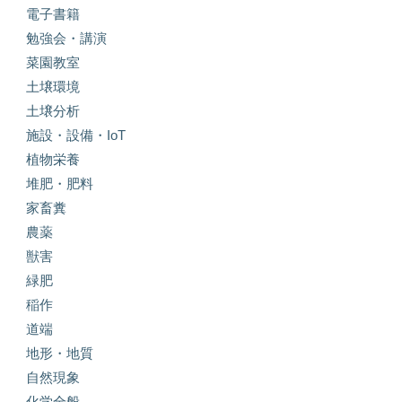
電子書籍
勉強会・講演
菜園教室
土壌環境
土壌分析
施設・設備・IoT
植物栄養
堆肥・肥料
家畜糞
農薬
獣害
緑肥
稲作
道端
地形・地質
自然現象
化学全般