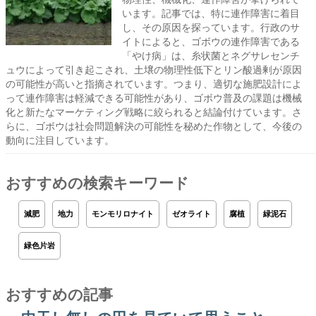
います。記事では、特に連作障害に着目
し、その原因を探っています。行政のサ
イトによると、ゴボウの連作障害である
「やけ病」は、糸状菌とネグサレセンチ
ュウによって引き起こされ、土壌の物理性低下とリン酸過剰が原因
の可能性が高いと指摘されています。つまり、適切な施肥設計によ
って連作障害は軽減できる可能性があり、ゴボウ普及の課題は機械
化と新たなマーケティング戦略に絞られると結論付けています。さ
らに、ゴボウは社会問題解決の可能性を秘めた作物として、今後の
動向に注目しています。
おすすめの検索キーワード
減肥
地力
モンモリロナイト
ゼオライト
腐植
緑泥石
緑色片岩
おすすめの記事