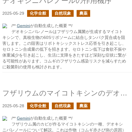
デオキシニバレノールの作用機序
2025-05-29
化学全般
自然現象
農薬
/**
Gemini
が自動生成した概要 **/
デオキシニバレノールはフザリウム属菌が生成するマイコト
キシンで、真核生物の60Sリボソームに結合しタンパク質合成を阻
害します。この阻害はリボトキシックストレス応答を引き起こし、
セロトニン合成量の低下を招きます。セロトニン低下は食欲不振や
体重減少を引き起こし、生活に支障をきたすほど深刻な症状に繋が
る可能性があります。コムギのフザリウム感染リスクを減らすため
に殺菌剤の使用も検討されます。
フザリウムのマイコトキシンのデオキシニバレノール
2025-05-28
化学全般
自然現象
農薬
/**
Gemini
が自動生成した概要 **/
フザリウム属のカビが作るマイコトキシンの一種、デオキシ
ニバレノールについて解説。これは作物（コムギ赤さび病の原因）