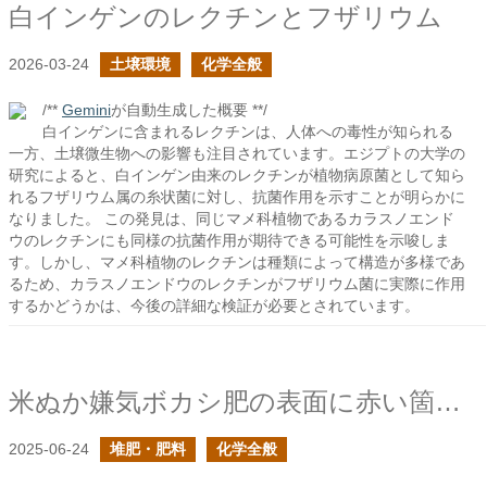
白インゲンのレクチンとフザリウム
2026-03-24
土壌環境
化学全般
/**
Gemini
が自動生成した概要 **/
白インゲンに含まれるレクチンは、人体への毒性が知られる
一方、土壌微生物への影響も注目されています。エジプトの大学の
研究によると、白インゲン由来のレクチンが植物病原菌として知ら
れるフザリウム属の糸状菌に対し、抗菌作用を示すことが明らかに
なりました。 この発見は、同じマメ科植物であるカラスノエンド
ウのレクチンにも同様の抗菌作用が期待できる可能性を示唆しま
す。しかし、マメ科植物のレクチンは種類によって構造が多様であ
るため、カラスノエンドウのレクチンがフザリウム菌に実際に作用
するかどうかは、今後の詳細な検証が必要とされています。
米ぬか嫌気ボカシ肥の表面に赤い箇所が出来始めた
2025-06-24
堆肥・肥料
化学全般