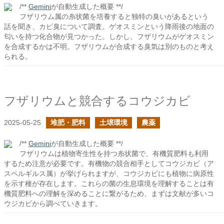
/**
Gemini
が自動生成した概要 **/
フザリウム属の糸状菌を培養すると独特の臭いがあるという
話を聞き、カビ臭について調査。ゲオスミンという降雨後の地面の
匂いを持つ化合物が見つかった。しかし、フザリウムがゲオスミン
を合成するかは不明。フザリウムが合成する臭気は別のものと考え
られる。
フザリウムと競合するコウジカビ
2025-05-25
堆肥・肥料
土壌環境
農薬
/**
Gemini
が自動生成した概要 **/
フザリウムは植物寄生性を持つ糸状菌で、有機質肥料も利用
するため注意が必要です。有機物の競合相手としてコウジカビ（ア
スペルギルス属）が挙げられますが、コウジカビにも植物に病原性
を示す種が存在します。これらの菌の生息環境を理解することは有
機質肥料への理解を深めることに繋がるため、まずは文献が多いコ
ウジカビから調べていきます。