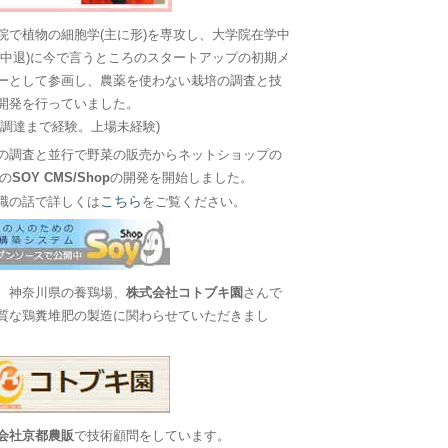
院で植物の細胞学(主に形)を専攻し、大学院在学中
に中退)に今で言うところのスタートアップの初期メ
ーとして参画し、農薬を使わない栽培の調査と技
開発を行っていました。
金調達まで経験。上場未経験)
の調査と並行で野菜の販売からネットショップの
Sの
SOY CMS/Shop
の開発を開始しました。
こちら
職の話で詳しくは
をご覧ください。
、神奈川県の養鶏場、
株式会社コトブキ園
さんで
質な鶏糞堆肥の製造に関わらせていただきまし
会社京都農販
で技術顧問をしています。