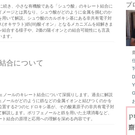
プ
に続き、小さな有機酸である「シュウ酸」のキレート結合に
イメージとは異なり、シュウ酸がどのように金属を掴むのか
を用いて解説。シュウ酸のカルボキシ基にある非共有電子対
オキサラト)鉄(III)酸イオン」となるメカニズムを紐解きま
ン結合する様子や、2価の陽イオンとの結合可能性にも言及
います。
結合について
T
D
Y
G
ェノールのキレート結合について深掘りします。過去に解説
ェノールがどのように鉄などの金属イオンと結びつくのかを
位置する2つのヒドロキシ基が、その酸素原子の非共有電子対
て解説します。ポリフェノールと鉄を用いた土壌消毒など、
ート結合の原理と応用への理解を深める内容です。