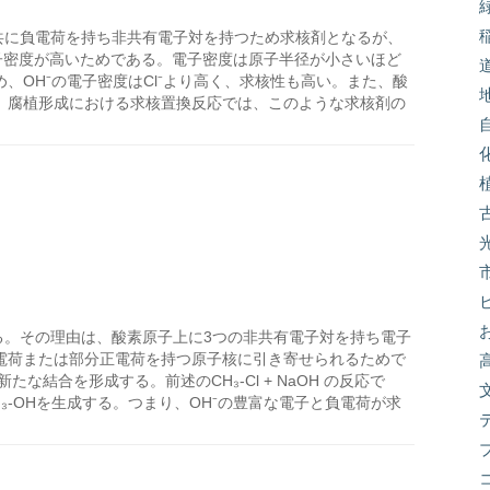
⁻)は共に負電荷を持ち非共有電子対を持つため求核剤となるが、
電子密度が高いためである。電子密度は原子半径が小さいほど
、OH⁻の電子密度はCl⁻より高く、求核性も高い。また、酸
。腐植形成における求核置換反応では、このような求核剤の
ある。その理由は、酸素原子上に3つの非共有電子対を持ち電子
電荷または部分正電荷を持つ原子核に引き寄せられるためで
な結合を形成する。前述のCH₃-Cl + NaOH の反応で
H₃-OHを生成する。つまり、OH⁻の豊富な電子と負電荷が求