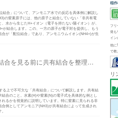
稲作
位結合」について、アンモニア水での反応を具体例に解説し
H3)の窒素原子には、他の原子と結合していない「非共有電
と、水から生じたH+イオン（電子を持たない陽イオン）が、
フリ
H+が結合します。この、一方の原子が電子対を提供し、もう
発も
合が「配位結合」であり、アンモニウムイオン(NH4+)が生
イン
。
他に
で教
キレート結合で重要な配位結合を見る前に共有結合を整理する
リ
する上で不可欠な「共有結合」について解説します。共有結
結合のこと。水素(H)や窒素(N)の電子式を具体的な例とし
されるかを視覚的に説明しています。特に窒素に見られる非
合例としてアンモニア(NH3)が共有結合によって生成され
す。