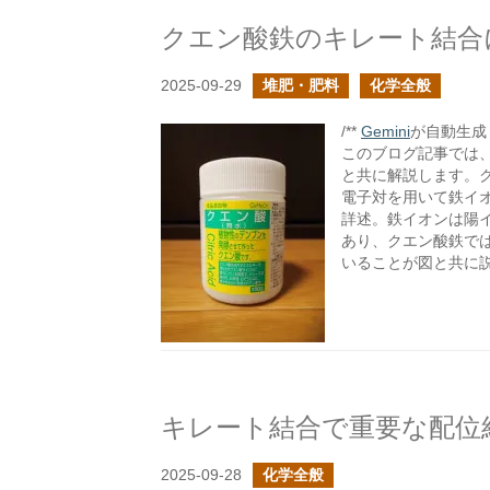
クエン酸鉄のキレート結合
2025-09-29
堆肥・肥料
化学全般
/**
Gemini
が自動生成し
このブログ記事では
と共に解説します。ク
電子対を用いて鉄イオン
詳述。鉄イオンは陽
あり、クエン酸鉄で
いることが図と共に
キレート結合で重要な配位
2025-09-28
化学全般