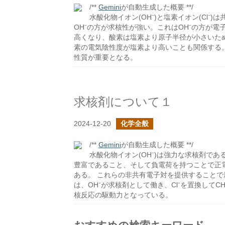
/**
Gemini
が自動生成した概要 **/
水酸化物イオン(OH⁻)と塩素イオン(Cl
OH⁻の方が求核性が強い。これはOH⁻の方が
高くなり、酸素は塩素より原子半径が小さいため
素の電気陰性度が塩素より高いことも関係する
性質が重要となる。
求核剤について１
2024-12-20
化学全般
/**
Gemini
が自動生成した概要 **/
水酸化物イオン(OH⁻)は強力な求核剤で
豊富であること、そして負電荷を持つことで正
ある。 これらの非共有電子対を提供することで新た
は、OH⁻が求核剤として働き、Cl⁻を置換してC
核反応の駆動力となっている。