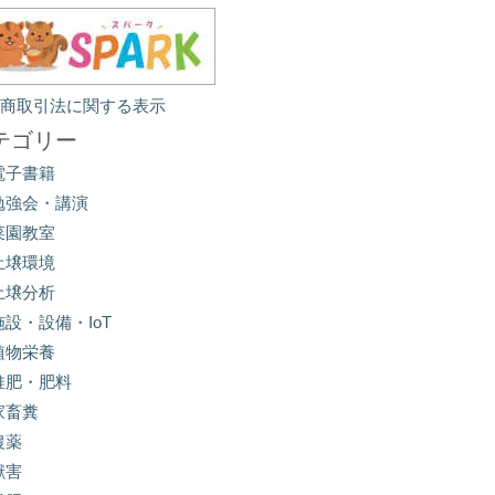
定商取引法に関する表示
テゴリー
電子書籍
勉強会・講演
菜園教室
土壌環境
土壌分析
施設・設備・IoT
植物栄養
堆肥・肥料
家畜糞
農薬
獣害