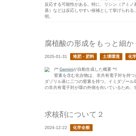
反応する可能性がある。特に、リシン（アミノ
基）などは反応しやすい候補として挙げられる
明。
腐植酸の形成をもっと細か
2025-01-31
堆肥・肥料
土壌環境
化
/**
Gemini
が自動生成した概要 **/
窒素を含む化合物は、非共有電子対を持つ
ダゾリル基に二つの窒素を持つ。イミダゾール環
の非共有電子対が環の外側を向いているため、
求核剤について２
2024-12-22
化学全般