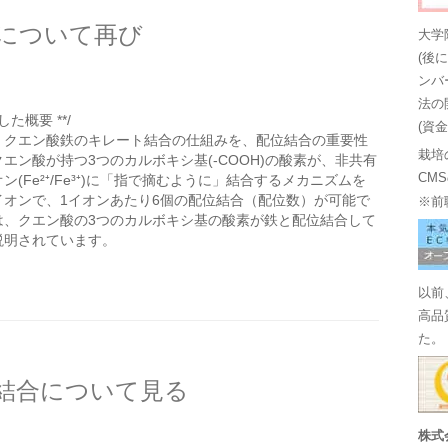
について再び
大学
(後
ンバ
法の
た概要 **/
(資
、クエン酸鉄のキレート結合の仕組みを、配位結合の重要性
栽培
エン酸が持つ3つのカルボキシ基(-COOH)の酸素が、非共有
CM
(Fe²⁺/Fe³⁺)に「指で摘むように」結合するメカニズムを
イオンで、1イオンあたり6個の配位結合（配位数）が可能で
※前
は、クエン酸の3つのカルボキシ基の酸素が鉄と配位結合して
説明されています。
以前
高品
た。
結合について見る
株式