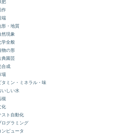
緑肥
稲作
道端
地形・地質
自然現象
化学全般
植物の形
古典園芸
光合成
市場
ビタミン・ミネラル・味
おいしい水
高槻
文化
テスト自動化
プログラミング
コンピュータ