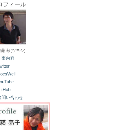
ロフィール
齋藤 毅(ツヨシ)
仕事内容
witter
ocsWell
ouTube
itHub
お問い合わせ