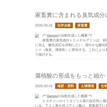
家畜糞に含まれる臭気成分
2025-05-01
化学全般
家畜糞
/**
Gemini
が自動生成した概要 **/
家畜糞の臭気成分トリメチルアミンは、刺
に加え、酸化反応を抑制したい。穏やかな酸化剤
シド（無臭、揮発性）に変化する。これにより
て検討する。
腐植酸の形成をもっと細か
2025-02-01
堆肥・肥料
土壌環境
化
/**
Gemini
が自動生成した概要 **/
ヒスチジンのイミダゾリル基の反応性に着
いる。アミノ基を持つアミノ酸は、窒素原子に