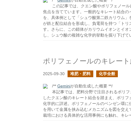
/**
Gemini
が自動生成した概要 **/
この記事では、クエン酸やポリフェノール
焦点を当てています。一般的なキレート結合の
を、具体例として「シュウ酸第二鉄カリウム」
が鉄と配位結合を形成し、負電荷を持つ「トリス(
す。さらに、この錯体がカリウムイオンとイオ
し、シュウ酸の複雑な化学的挙動を掘り下げて
ポリフェノールのキレート
2025-09-30
堆肥・肥料
化学全般
/**
Gemini
が自動生成した概要 **/
本記事では、肥料分野で注目されるポリフ
したクエン酸のキレート結合を踏まえ、ポリフ
化学的に詳述。ポリフェノールのベンゼン環に
を用いて金属を挟み込むメカニズムを図を交え
栽培における具体的な活用事例にも触れ、キレ