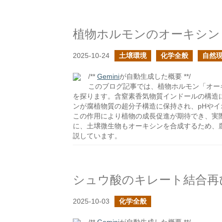
植物ホルモンのオーキシン
2025-10-24
土壌環境
化学全般
自然
/**
Gemini
が自動生成した概要 **/
このブログ記事では、植物ホルモン「オー
を探ります。含窒素香気物質インドールの構造
ンが腐植物質の超分子構造に保持され、pHや
この作用により植物の成長促進が期待でき、実際
に、土壌微生物もオーキシンを合成するため、
説しています。
シュウ酸のキレート結合再
2025-10-03
化学全般