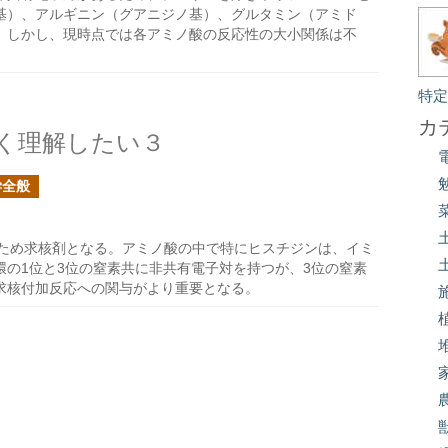
基）、アルギニン（グアニジノ基）、グルタミン（アミド
。しかし、現時点では各アミノ酸の反応性の大小関係は不
特
カ
く理解したい３
学全般
ため求核剤となる。アミノ酸の中で特にヒスチジンは、イミ
の1位と3位の窒素共に非共有電子対を持つが、3位の窒素
求核付加反応への関与がより重要となる。