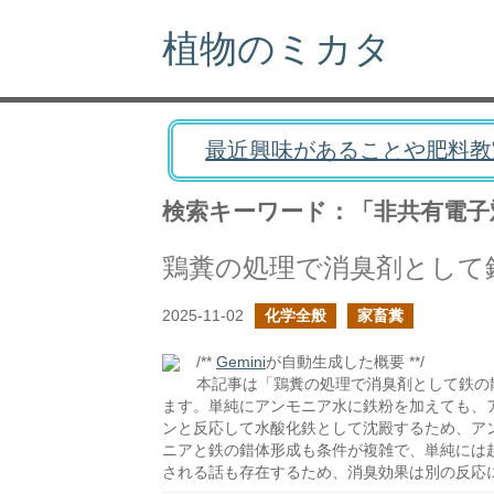
植物のミカタ
最近興味があることや肥料教
検索キーワード：「非共有電子
鶏糞の処理で消臭剤として
2025-11-02
化学全般
家畜糞
/**
Gemini
が自動生成した概要 **/
本記事は「鶏糞の処理で消臭剤として鉄の
ます。単純にアンモニア水に鉄粉を加えても、
ンと反応して水酸化鉄として沈殿するため、ア
ニアと鉄の錯体形成も条件が複雑で、単純には
される話も存在するため、消臭効果は別の反応