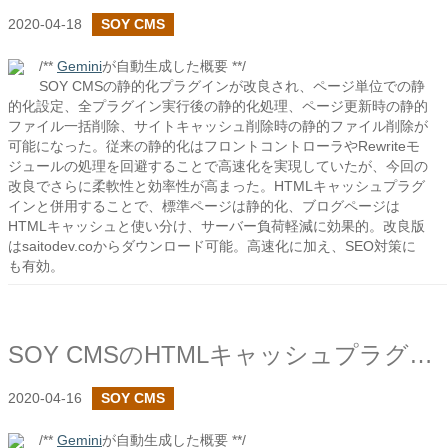
2020-04-18
SOY CMS
/**
Gemini
が自動生成した概要 **/
SOY CMSの静的化プラグインが改良され、ページ単位での静
的化設定、全プラグイン実行後の静的化処理、ページ更新時の静的
ファイル一括削除、サイトキャッシュ削除時の静的ファイル削除が
可能になった。従来の静的化はフロントコントローラやRewriteモ
ジュールの処理を回避することで高速化を実現していたが、今回の
改良でさらに柔軟性と効率性が高まった。HTMLキャッシュプラグ
インと併用することで、標準ページは静的化、ブログページは
HTMLキャッシュと使い分け、サーバー負荷軽減に効果的。改良版
はsaitodev.coからダウンロード可能。高速化に加え、SEO対策に
も有効。
SOY CMSのHTMLキャッシュプラグインで高速化
2020-04-16
SOY CMS
/**
Gemini
が自動生成した概要 **/