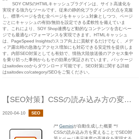
SOY CMSのHTMLキャッシュプラグインは、サイト高速化を
実現する強力なツールです。従来の静的化プラグインの欠点を克服
し、標準ページを含む全ページをキャッシュ対象としつつ、ページ
ごとにキャッシュの有効/無効を設定できる柔軟性を備えていま
す。これにより、SOY Shop連携など動的なコンテンツを含むペー
ジでも最適なパフォーマンスを実現できます。HTMLキャッシュ
は、PageSpeed Insightsのスコア向上に貢献するだけでなく、メデ
ィア露出時の急激なアクセス増加にも対応できる安定性を提供しま
す。内部SEO対策としても有効で、情熱大陸放送後のアクセス集中
を乗り切った事例からもその効果が実証されています。パッケージ
はsaitodev.coからダウンロード可能です。SEO対策に関する詳細
はsaitodev.co/category/SEOをご覧ください。
【SEO対策】CSSの読み込み方の変更で高速化
2020-04-10
SEO
/**
Gemini
が自動生成した概要 **/
CSSの読み込み方を変えることでSEO対
策とページ表示速度の高速化を実現する