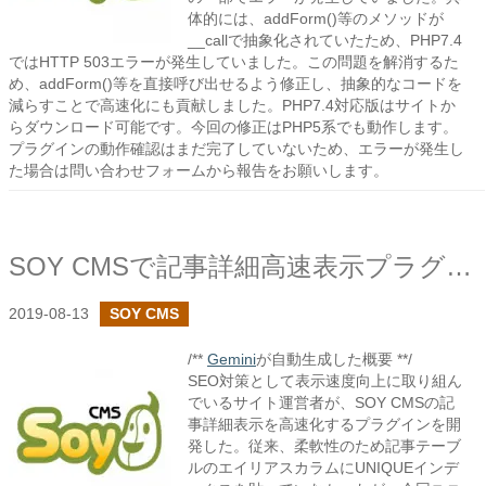
体的には、addForm()等のメソッドが
__callで抽象化されていたため、PHP7.4
ではHTTP 503エラーが発生していました。この問題を解消するた
め、addForm()等を直接呼び出せるよう修正し、抽象的なコードを
減らすことで高速化にも貢献しました。PHP7.4対応版はサイトか
らダウンロード可能です。今回の修正はPHP5系でも動作します。
プラグインの動作確認はまだ完了していないため、エラーが発生し
た場合は問い合わせフォームから報告をお願いします。
SOY CMSで記事詳細高速表示プラグインを作成しました
2019-08-13
SOY CMS
/**
Gemini
が自動生成した概要 **/
SEO対策として表示速度向上に取り組ん
でいるサイト運営者が、SOY CMSの記
事詳細表示を高速化するプラグインを開
発した。従来、柔軟性のため記事テーブ
ルのエイリアスカラムにUNIQUEインデ