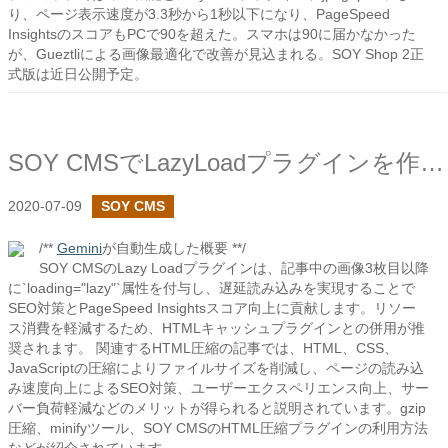
り、ページ表示速度が3.3秒から1秒以下になり、PageSpeed
InsightsのスコアもPCで90を超えた。スマホは90に届かなかった
が、Gueztliによる画像最適化で改善が見込まれる。SOY Shop 2正
式版は近日公開予定。
SOY CMSでLazyLoadプラグインを作成しました
2020-07-09
SOY CMS
/**
Gemini
が自動生成した概要 **/
SOY CMSのLazy Loadプラグインは、記事中の画像3枚目以降
に`loading="lazy"`属性を付与し、遅延読み込みを実現することで
SEO対策とPageSpeed Insightsスコア向上に貢献します。リソー
ス消費を軽減するため、HTMLキャッシュプラグインとの併用が推
奨されます。 関連するHTML圧縮の記事では、HTML、CSS、
JavaScriptの圧縮によりファイルサイズを削減し、ページの読み込
み速度向上によるSEO対策、ユーザーエクスペリエンス向上、サー
バー負荷軽減などのメリットが得られると説明されています。gzip
圧縮、minifyツール、SOY CMSのHTML圧縮プラグインの利用方法