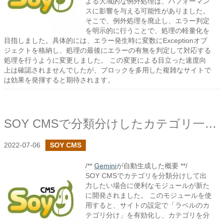
よる大域的な例外処理は、パフォーマン
スに影響を与える可能性がありました。
そこで、例外処理を廃止し、エラー判定
を明示的に行うことで、処理の軽量化を
目指しました。具体的には、エラー発生時に変数にExceptionオブ
ジェクトを格納し、処理の最後にエラーの有無を判定して対応する
処理を行うように変更しました。 この変更による目立った速度向
上は確認されませんでしたが、ブロックを多用した複雑なサイトで
は効果を発揮すると期待されます。
SOY CMSで分類分けしたカテゴリ一覧を出力する
2022-07-06
SOY CMS
/**
Gemini
が自動生成した概要 **/
SOY CMSでカテゴリを分類分けして出
力したい場合に便利なモジュールが新た
に開発されました。 このモジュールを使
用すると、サイトの設定で「ラベルのカ
テゴリ分け」を有効化し、カテゴリを分