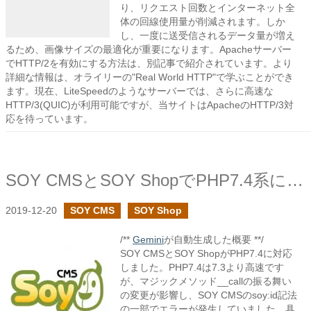
り、リクエスト回数とインターネット全
体の回線使用量が削減されます。しか
し、一度に送受信されるデータ量が増え
るため、画像サイズの最適化が重要になります。Apacheサーバー
でHTTP/2を有効にする方法は、別記事で紹介されています。より
詳細な情報は、オライリーの"Real World HTTP"で学ぶことができ
ます。現在、LiteSpeedのようなサーバーでは、さらに高速な
HTTP/3(QUIC)が利用可能ですが、当サイトはApacheのHTTP/3対
応を待っています。
SOY CMSとSOY ShopでPHP7.4系に対応してみました
2019-12-20
SOY CMS
SOY Shop
/**
Gemini
が自動生成した概要 **/
SOY CMSとSOY ShopがPHP7.4に対応
しました。PHP7.4は7.3より高速です
が、マジックメソッド__callの振る舞い
の変更が影響し、SOY CMSのsoy:id記法
の一部でエラーが発生していました。具