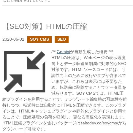
などが紹介されています。
【SEO対策】HTMLの圧縮
2020-06-02
SOY CMS
SEO
/**
Gemini
が自動生成した概要 **/
HTMLの圧縮は、Webページの表示速度
向上とデータ転送量削減に効果的なSEO
対策です。HTMLソースコードには、可
読性向上のために改行やタブが含まれて
いますが、これらは表示には不要なた
め、転送前に削除することでデータ量を
減らせます。SOY CMSでは、HTML圧
縮プラグインを利用することで、テンプレート編集時の可読性を維
持しつつ、転送時には自動的にHTMLを圧縮できます。このプラグ
インは、HTMLキャッシュプラグインや静的化プラグインと併用す
ることで、圧縮処理の負荷を軽減し、更なる高速化を実現します。
HTML圧縮プラグインを含むパッケージはsaitodev.co/soycms/から
ダウンロード可能です。