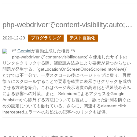
php-webdriverでcontent-visibility:auto;を利用しているページのリンクをクリックする
2020-12-29
プログラミング
テスト自動化
/**
Gemini
が自動生成した概要 **/
php-webdriverで`content-visibility:auto;`を使用したサイトの
リンクをクリックする際、遅延読み込みにより要素が見つからない
問題が発生する。`getLocationOnScreenOnceScrolledIntoView()`
だけでは不十分で、一度スクロール後にページトップに戻り、再度
徐々にスクロールすることで要素を確実に表示させクリックを成功
させる方法を紹介。これはページ表示速度の高速化と遅延読み込み
による影響への対策。また、SeleniumによるアクセスをGoogle
Analyticsから除外する方法についても言及し、誤った計測を防ぐた
めの設定についても触れている。さらに、関連するelement click
interceptedエラーへの対処法の記事へのリンクも提供。