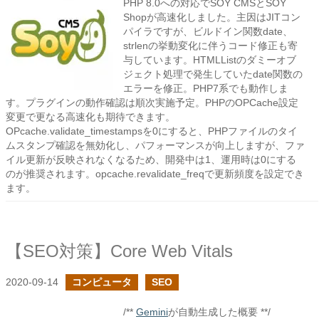
PHP 8.0への対応でSOY CMSとSOY
Shopが高速化しました。主因はJITコン
パイラですが、ビルドイン関数date、
strlenの挙動変化に伴うコード修正も寄
与しています。HTMLListのダミーオブ
ジェクト処理で発生していたdate関数の
エラーを修正。PHP7系でも動作しま
す。プラグインの動作確認は順次実施予定。PHPのOPCache設定
変更で更なる高速化も期待できます。
OPcache.validate_timestampsを0にすると、PHPファイルのタイ
ムスタンプ確認を無効化し、パフォーマンスが向上しますが、ファ
イル更新が反映されなくなるため、開発中は1、運用時は0にする
のが推奨されます。opcache.revalidate_freqで更新頻度を設定でき
ます。
【SEO対策】Core Web Vitals
2020-09-14
コンピュータ
SEO
/**
Gemini
が自動生成した概要 **/