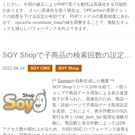
ください。今回の修正によりPHP7系でも動作は高速化する可能性
があります。 さらに高速化を狙う場合は、OPCacheの更新チェッ
クの頻度を下げる設定が有効です。PHPファイルの更新頻度に合わ
せて、opcache.revalidate_freqの値を調整することで、無駄なチェ
ックを減らしパフォーマンスを向上できます。
SOY Shopで子商品の検索回数の設定で高速化
2021-06-14
SOY CMS
SOY Shop
/**
Gemini
が自動生成した概要 **/
SOY Shopリリース10年を経て、一部シ
ョップで商品データ増加による表示速度
低下が見られた。高速化のため、商品一
覧・詳細ページで子商品データ取得設定
を追加。これにより、表示件数分のSQL
実行を伴う`child_item_list`処理を省略可
能に。商品数と表示件数によってはDB
アクセス数が膨れ上がるため、今回の対応でパフォーマンス改善を