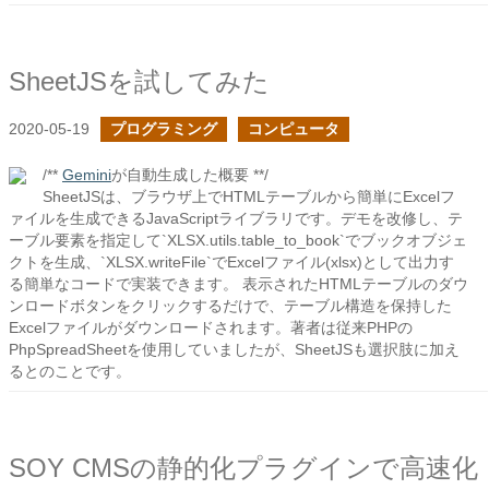
SheetJSを試してみた
2020-05-19
プログラミング
コンピュータ
/**
Gemini
が自動生成した概要 **/
SheetJSは、ブラウザ上でHTMLテーブルから簡単にExcelフ
ァイルを生成できるJavaScriptライブラリです。デモを改修し、テ
ーブル要素を指定して`XLSX.utils.table_to_book`でブックオブジェ
クトを生成、`XLSX.writeFile`でExcelファイル(xlsx)として出力す
る簡単なコードで実装できます。 表示されたHTMLテーブルのダウ
ンロードボタンをクリックするだけで、テーブル構造を保持した
Excelファイルがダウンロードされます。著者は従来PHPの
PhpSpreadSheetを使用していましたが、SheetJSも選択肢に加え
るとのことです。
SOY CMSの静的化プラグインで高速化