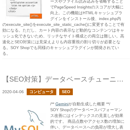
ースやファイル読み込みを省略すること
でPageSpeed Insightsのスコアが大幅に
向上。この機能はHTMLキャッシュプラ
グインをインストール後、index.php内
のexecute_site()をexecute_site_static_cache()に変更することで有
効になる。ただし、カート内容の表示など動的なコンテンツはキャ
ッシュ化できないため、リッチなサイト構成との両立は難しい。高
速化とSEO対策には見栄えよりも内容重視の割り切りが必要とな
る。SOY Shopでも同様のキャッシュプラグインが開発されてい
る。
【SEO対策】データベースチューニング
2020-04-06
コンピュータ
SEO
/**
Gemini
が自動生成した概要 **/
SOY Shopのデータベースパフォーマン
ス改善にはインデックスの見直しが効果
的です。 商品点数やアクセス数の増加に
伴い、データベースへの負荷が増大し表