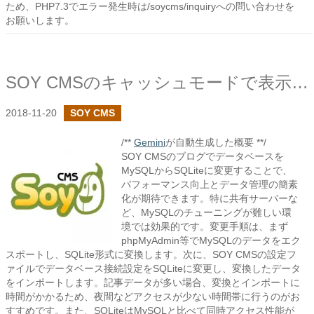
ため、PHP7.3でエラー発生時は/soycms/inquiryへの問い合わせを
お願いします。
SOY CMSのキャッシュモードで表示の高速化
2018-11-20
SOY CMS
/**
Gemini
が自動生成した概要 **/
SOY CMSのブログでデータベースを
MySQLからSQLiteに変更することで、
パフォーマンス向上とデータ管理の簡素
化が期待できます。特に共有サーバーな
ど、MySQLのチューニングが難しい環
境では効果的です。変更手順は、まず
phpMyAdmin等でMySQLのデータをエク
スポートし、SQLite形式に変換します。次に、SOY CMSの設定フ
ァイルでデータベース接続設定をSQLiteに変更し、変換したデータ
をインポートします。記事データが多い場合、変換とインポートに
時間がかかるため、夜間などアクセスが少ない時間帯に行うのがお
すすめです。また、SQLiteはMySQLと比べて同時アクセス性能が