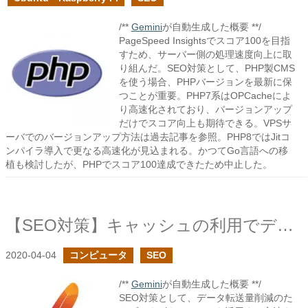
/**
Gemini
が自動生成した概要 **/
PageSpeed Insightsでスコア100を目指
すため、サーバー側の処理速度向上に取
り組んだ。SEO対策として、PHP製CMS
を使う場合、PHPバージョンを最新に保
つことが重要。PHP7系はOPCacheによ
り高速化されており、バージョンアップ
だけでスコア向上も期待できる。VPSサ
ーバでのバージョンアップ方法は過去記事を参照。PHP8ではJitコ
ンパイラ導入で更なる高速化が見込まれる。かつてGo言語への移
植も検討したが、PHPでスコア100達成できたため中止した。
【SEO対策】キャッシュの利用でデータ転送量を削減
2020-04-04
コンピュータ
SEO
/**
Gemini
が自動生成した概要 **/
SEO対策として、データ転送量削減のた