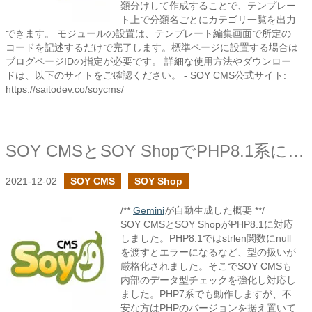
類分けして作成することで、テンプレー
ト上で分類名ごとにカテゴリ一覧を出力
できます。 モジュールの設置は、テンプレート編集画面で所定の
コードを記述するだけで完了します。標準ページに設置する場合は
ブログページIDの指定が必要です。 詳細な使用方法やダウンロー
ドは、以下のサイトをご確認ください。 - SOY CMS公式サイト:
https://saitodev.co/soycms/
SOY CMSとSOY ShopでPHP8.1系に対応しています
2021-12-02
SOY CMS
SOY Shop
/**
Gemini
が自動生成した概要 **/
SOY CMSとSOY ShopがPHP8.1に対応
しました。PHP8.1ではstrlen関数にnull
を渡すとエラーになるなど、型の扱いが
厳格化されました。そこでSOY CMSも
内部のデータ型チェックを強化し対応し
ました。PHP7系でも動作しますが、不
安な方はPHPのバージョンを据え置いて