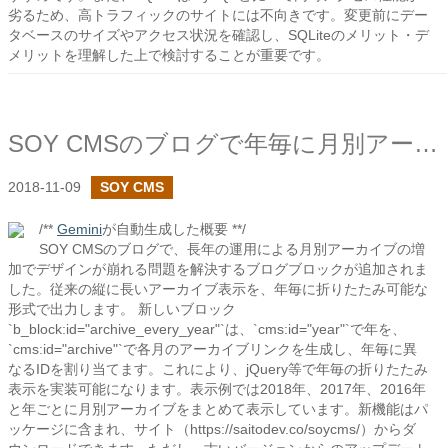
劣るため、高トラフィックのサイトには不向きです。変更前にデー
タベースのサイズやアクセス状況を確認し、SQLiteのメリット・デ
メリットを理解した上で検討することが重要です。
SOY CMSのブログで年毎に月別アーカイブのリンクを出力するブログブロックを追加しました
2018-11-09
SOY CMS
/**
Gemini
が自動生成した概要 **/
SOY CMSのブログで、長年の運用による月別アーカイブの増
加でデザインが崩れる問題を解決するブログブロックが追加されま
した。従来の縦に長いアーカイブ表示を、年毎に折りたたみ可能な
形式で出力します。 新しいブロック
`b_block:id="archive_every_year"`は、`cms:id="year"`で年を、
`cms:id="archive"`で各月のアーカイブリンクを生成し、年毎に異
なるIDを割り当てます。これにより、jQuery等で年毎の折りたたみ
表示を実装可能になります。表示例では2018年、2017年、2016年
と年ごとに月別アーカイブをまとめて表示しています。新機能はパ
ッケージに含まれ、サイト（https://saitodev.co/soycms/）からダ