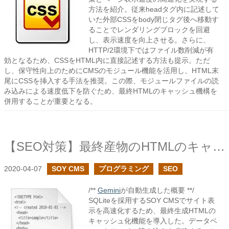
方法を紹介。従来headタグ内に記述して
いた外部CSSをbody閉じタグ後へ移動す
ることでレンダリングブロックを回避
し、表示速度を向上させる。さらに、
HTTP/2環境下ではファイル数削減が有
効となるため、CSSをHTML内に直接記述する方法も提示。ただ
し、保守性向上のためにCMSのモジュール機能を活用し、HTML末
尾にCSSを挿入する手法を推奨。この際、モジュールファイルの読
み込みによる速度低下を防ぐため、最終HTMLのキャッシュ機構を
併用することが重要となる。
【SEO対策】最終産物のHTMLのキャッシュで高速化
2020-04-07
SOY CMS
プログラミング
SEO
/**
Gemini
が自動生成した概要 **/
SQLiteを採用するSOY CMSでサイト表
示を高速化するため、最終生成HTMLの
キャッシュ化機能を導入した。データベ