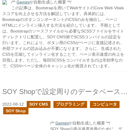
/**
Gemini
が自動生成した概要 **/
この記事は、Bootstrapを用いてWebサイトのCore Web Vitals
スコアを向上させる方法を解説しています。具体的には、
BootstrapのボタンコンポーネントのCSSのみを抽出し、ページ
HTMLにインライン挿入する方法を紹介しています。 手順として
は、Bootstrapのソースファイルから必要なSCSSファイルをサイト
ディレクトリに配置し、SOY CMS側でSCSSコンパイルの設定を
行います。これにより、ボタン用のCSSがページに直接記述され、
外部ファイルの読み込みが不要になります。 さらに、生成された
CSSを圧縮してインライン化することで、ページ表示速度の向上を
目指します。ただし、毎回SCSSをコンパイルするのは非効率なの
で、CSSやページ全体のキャッシュ化が推奨されています。
SOY Shopで設定周りのデータベース参照回数を減らし表示速度を改善
2022-08-12
SOY CMS
プログラミング
コンピュータ
SOY Shop
/**
Gemini
が自動生成した概要 **/
SOY Shopの表示速度改善のために、デ