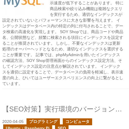
示速度が低下することがあります。 特に
商品検索や絞り込み機能は複雑なクエリ
を実行するため、適切なインデックスが
設定されていないとパフォーマンスに大きな影響を与えます。 イ
ンデックスはデータベース内の特定の列に付与されることで、デー
タ検索の高速化を実現します。 SOY Shopでは、商品コードや商品
名、公開状態など、頻繁に検索される項目にインデックスを設定す
ることが推奨されています。 しかし、不要なインデックスは更新
処理のオーバーヘッドとなるため、適切なインデックスを選択する
ことが重要です。 記事では、phpMyAdminを用いたインデックス
の確認方法、SOY Shop管理画面からのインデックス設定方法、そ
してインデックス設定の注意点が解説されています。 インデック
スを適切に設定することで、データベースの負荷を軽減し、表示速
度の向上、ひいてはユーザーエクスペリエンスの向上に繋がるとし
ています。
【SEO対策】実行環境のバージョンを上げて高速化
2020-04-05
プログラミング
コンピュータ
Ubuntu・Raspberry Pi
SEO