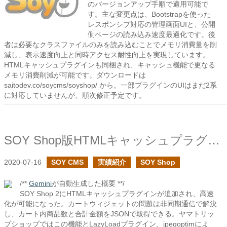
のバージョンアップ手順で適用可能で
す。主な変更点は、Bootstrapを使った
レスポンシブ対応の管理画面UIと、公開
側ページの読み込み速度最適化です。後
者は必要なクラスファイルのみを読み込むことでメモリ消費量を削
減し、表示速度向上と同時アクセス耐性向上を実現しています。
HTMLキャッシュプラグインも同梱され、キャッシュ機能で更なる
メモリ消費削減が可能です。ダウンロードは
saitodev.co/soycms/soyshop/ から。一部プラグインのUIはまだ2系
に対応していませんが、順次修正予定です。
SOY Shop版HTMLキャッシュプラグインを追加しました
2020-07-16
SOY CMS
実績紹介
SOY Shop
/**
Gemini
が自動生成した概要 **/
SOY Shop 2にHTMLキャッシュプラグインが追加され、高速
化が可能になった。カートウィジェットの問題は非同期通信で解決
し、カート内商品数と合計金額をJSONで取得できる。ヤマトリッ
プショップではこの機能とLazyLoadプラグイン、jpegoptimによ