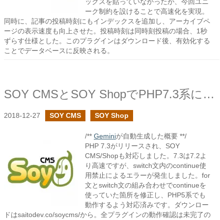
ックスを貼っていなかったが、今回ユニ
ーク制約を設けることで高速化を実現。
同時に、記事の投稿時刻にもインデックスを追加し、アーカイブペ
ージの表示速度も向上させた。投稿時刻は同時刻投稿の場合、1秒
ずらす仕様とした。このプラグインはダウンロード後、有効化する
ことでデータベースに反映される。
SOY CMSとSOY ShopでPHP7.3系に対応してみました
2018-12-27
SOY CMS
SOY Shop
/**
Gemini
が自動生成した概要 **/
PHP 7.3がリリースされ、SOY
CMS/Shopも対応しました。7.3は7.2よ
り高速ですが、switch文内のcontinue使
用禁止によるエラーが発生しました。for
文とswitch文の組み合わせでcontinueを
使っていた箇所を修正し、PHP5系でも
動作するよう対応済みです。ダウンロー
ドはsaitodev.co/soycms/から。全プラグインの動作確認は未完了の