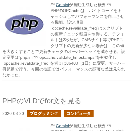
/**
Gemini
が自動生成した概要 **/
PHPのOPCacheは、バイトコードをキ
ャッシュしてパフォーマンスを向上させ
る機能。設定項目
`opcache.revalidate_freq`はスクリプト
の更新チェック頻度を制御する。デフォ
ルトは2秒だが、CMSサイト等でPHPス
クリプトの更新が少ない場合は、この値
を大きくすることで更新チェックのオーバーヘッドを減らせる。設
定変更は`php.ini`で`opcache.validate_timestamps`を有効化し、
`opcache.revalidate_freq`を例えば86400（1日）に変更、サーバー
再起動で行う。今回の検証ではパフォーマンスの顕著な差は見られ
なかった。
PHPのVLDでfor文を見る
2020-08-20
プログラミング
コンピュータ
/**
Gemini
が自動生成した概要 **/