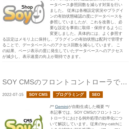
ータベース参照回数を減らす対策を行い
ました。 従来は各種設定状況やプラグイ
ンの有効状態確認の度にデータベースを
参照していましたが、これを改善し、必
要な設定を事前に取得・保持するように
変更しました。具体的には、よく参照す
る設定はメモリ上に保持し、プラグインの有効状態は配列で管理す
ることで、データベースへのアクセス回数を減らしています。 こ
の結果、ページ表示の度に発生していたデータベースへのアクセス
が減少し、表示速度の向上が期待できます。
SOY CMSのフロントコントローラで例外処理の大幅な削減
2022-07-15
SOY CMS
プログラミング
SEO
/**
Gemini
が自動生成した概要 **/
本記事では、SOY CMSのフロントコン
トローラにおける例外処理の効率化につ
いて解説しています。従来のtry-catchに