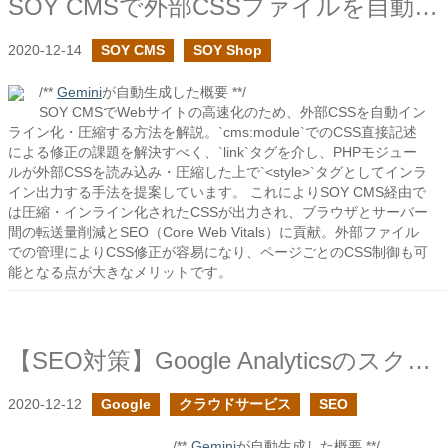
SOY CMSで外部CSSファイルを自動でインライン化する
2020-12-14
SOY CMS
SOY Shop
/**
Gemini
が自動生成した概要 **/
SOY CMSでWebサイトの高速化のため、外部CSSを自動イン
ライン化・圧縮する方法を解説。`cms:module`でのCSS直接記述
による修正の課題を解決すべく、`link`タグを介し、PHPモジュー
ルが外部CSSを読み込み・圧縮した上で`<style>`タグとしてインラ
イン出力する手法を提案しています。 これによりSOY CMS経由で
は圧縮・インライン化されたCSSが出力され、ブラウザとサーバー
間の転送量削減とSEO（Core Web Vitals）に貢献。外部ファイル
での管理によりCSS修正が容易になり、ページごとのCSS制御も可
能となる点が大きなメリットです。
【SEO対策】Google Analyticsのスクリプトをページ読み込み直後にする
2020-12-12
Google
クラウドサービス
SEO
/**
Gemini
が自動生成した概要 **/