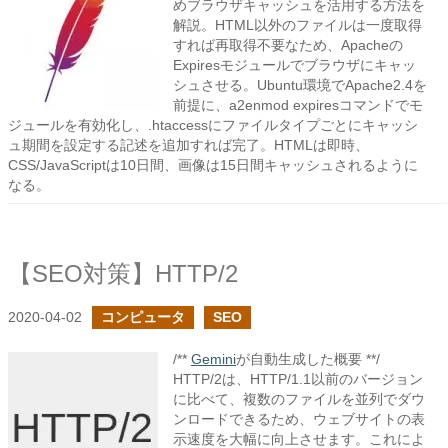
めブラウザキャッシュを活用する方法を
解説。HTML以外のファイルは一度取得
すれば再取得不要なため、Apacheの
Expiresモジュールでブラウザにキャッ
シュさせる。Ubuntu環境でApache2.4を
前提に、a2enmod expiresコマンドでモ
ジュールを有効化し、.htaccessにファイルタイプごとにキャッシ
ュ期間を設定する記述を追加すれば完了。HTMLは即時、
CSS/JavaScriptは10日間、画像は15日間キャッシュされるように
なる。
【SEO対策】HTTP/2
2020-04-02
コンピュータ
SEO
/**
Gemini
が自動生成した概要 **/
HTTP/2は、HTTP/1.1以前のバージョン
に比べて、複数のファイルを並列でダウ
ンロードできるため、ウェブサイトの表
示速度を大幅に向上させます。これによ