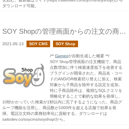
見込む。最新版はサイト(https://saitodev.co/soycms/soyshop/)から
ダウンロード可能。
SOY Shopの管理画面からの注文の商品検索の高速化に挑戦
2021-05-13
SOY CMS
SOY Shop
/**
Gemini
が自動生成した概要 **/
SOY Shop管理画面の注文機能で、商品
点数増加に伴う検索速度低下を改善する
プラグインが開発された。商品名・コー
ドのAND/OR検索切り替えに加え、検索
対象から子商品を除外する設定を追加。
特に子商品除外は、複雑なSQLクエリを
簡略化することで劇的な効果を発揮し、
10秒かかっていた検索が1秒以内に完了するようになった。商品グ
ループ機能を活用し、商品数が1000件を超える店舗で効果を発
揮。電話注文時の業務効率化に貢献する。ダウンロードは
saitodev.co/soycms/soyshop/から。