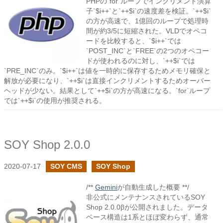
PHPの`for`ループでインクリメント演算
子`$i++`と`++$i`の速度差を検証。`++$i`
の方が高速で、1億回のループで処理時
間が約3/5に短縮された。VLDでオペコ
ードを比較すると、`$i++`では
`POST_INC`と`FREE`の2つのオペコー
ドが使われるのに対し、`++$i`では
`PRE_INC`のみ。`$i++`は値を一時的に保存するためメモリ確保と
解放が必要になり、`++$i`は直接インクリメントするためオーバー
ヘッドが少ない。結果として`++$i`の方が高速になる。`for`ループ
では`++$i`の使用が推奨される。
SOY Shop 2.0.0
2020-07-17
SOY CMS
SOY Shop
/**
Gemini
が自動生成した概要 **/
非公式にメンテナンスされているSOY
Shop 2.0.0βが公開されました。データ
ベース構造は1系とほぼ変わらず、通常