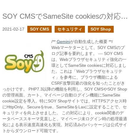
SOY CMSでSameSite cookiesの対応を追加しました
2021-02-17
SOY CMS
セキュリティ
SOY Shop
/**
Gemini
が自動生成した概要 **/
Webマーケターとして、SOY CMSのブ
ログ記事を要約します。 --- SOY CMS
は、Webブラウザセキュリティ強化の一
環としてSameSite cookiesに対応しまし
た。これは「Webブラウザセキュリテ
ィ」を参考に、ブラウザ機能による
CSRF攻撃回避の強化を知ったことがき
っかけです。 PHP7.3以降の機能を利用し、SOY CMSやSOY Shop
の管理画面、カート、マイページ自動ログイン機能にSameSite
cookie設定を導入。特にSOY Shopサイトでは、HTTPSアクセス時
にHttpOnly、Secureをtrue、SameSiteをLaxに設定することで、セ
キュリティを向上させました。 この対応により、cookie関連のデ
ータベーススキーマ見直しと、マイページ未ログイン時の処理最適
化による表示速度高速化も実現。対応済みのパッケージは公式サイ
トからダウンロード可能です。