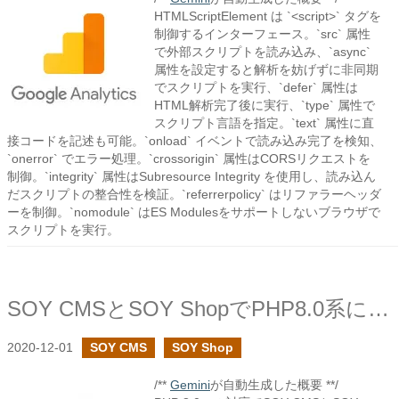
HTMLScriptElement は `<script>` タグを
制御するインターフェース。`src` 属性
で外部スクリプトを読み込み、`async`
属性を設定すると解析を妨げずに非同期
でスクリプトを実行、`defer` 属性は
HTML解析完了後に実行、`type` 属性で
スクリプト言語を指定。`text` 属性に直
接コードを記述も可能。`onload` イベントで読み込み完了を検知、
`onerror` でエラー処理。`crossorigin` 属性はCORSリクエストを
制御。`integrity` 属性はSubresource Integrity を使用し、読み込ん
だスクリプトの整合性を検証。`referrerpolicy` はリファラーヘッダ
ーを制御。`nomodule` はES Modulesをサポートしないブラウザで
スクリプトを実行。
SOY CMSとSOY ShopでPHP8.0系に対応しています
2020-12-01
SOY CMS
SOY Shop
/**
Gemini
が自動生成した概要 **/