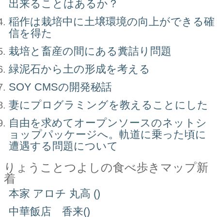
出来ることはあるか？
稲作は栽培中に土壌環境の向上ができる確
信を得た
栽培と畜産の間にある糞詰り問題
緑泥石から土の形成を考える
SOY CMSの開発秘話
妻にプログラミングを教えることにした
自由を求めてオープンソースのネットシ
ョップパッケージへ。軌道に乗った頃に
遭遇する問題について
りょうことつよしの食べ歩きマップ新
着
本家 アロチ 丸高 ()
中華飯店 香来()