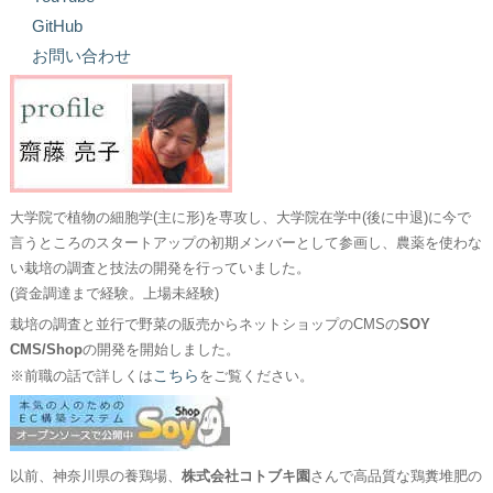
GitHub
お問い合わせ
大学院で植物の細胞学(主に形)を専攻し、大学院在学中(後に中退)に今で
言うところのスタートアップの初期メンバーとして参画し、農薬を使わな
い栽培の調査と技法の開発を行っていました。
(資金調達まで経験。上場未経験)
栽培の調査と並行で野菜の販売からネットショップのCMSの
SOY
CMS/Shop
の開発を開始しました。
こちら
※前職の話で詳しくは
をご覧ください。
以前、神奈川県の養鶏場、
株式会社コトブキ園
さんで高品質な鶏糞堆肥の