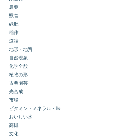
農薬
獣害
緑肥
稲作
道端
地形・地質
自然現象
化学全般
植物の形
古典園芸
光合成
市場
ビタミン・ミネラル・味
おいしい水
高槻
文化