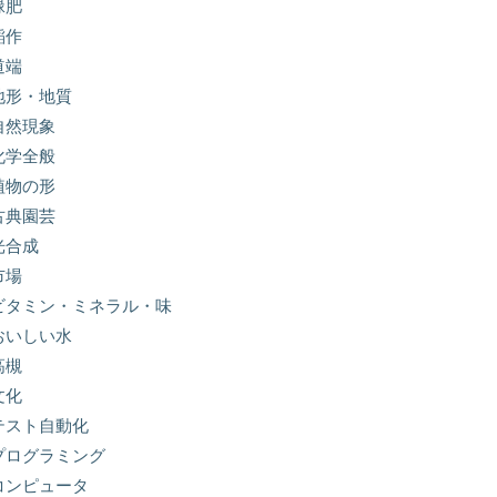
緑肥
稲作
道端
地形・地質
自然現象
化学全般
植物の形
古典園芸
光合成
市場
ビタミン・ミネラル・味
おいしい水
高槻
文化
テスト自動化
プログラミング
コンピュータ