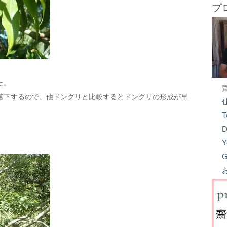
プ
た。
落下するので、他ドングリと比較するとドングリの形成が早
T
D
Y
G