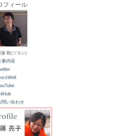
ロフィール
齋藤 毅(ツヨシ)
仕事内容
witter
ocsWell
ouTube
itHub
お問い合わせ