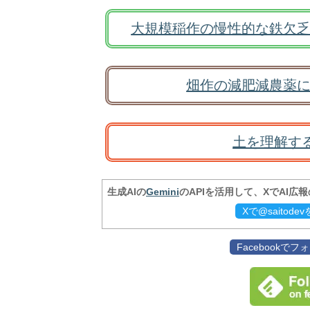
大規模稲作の慢性的な鉄欠乏
畑作の減肥減農薬に
土を理解す
生成AIの
Gemini
のAPIを活用して、XでAI広
Xで@saitod
Facebookで