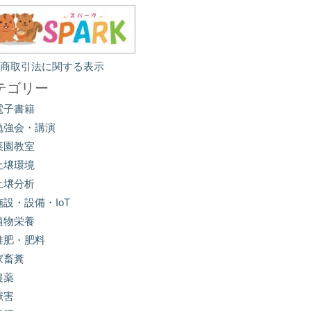
定商取引法に関する表示
テゴリー
電子書籍
勉強会・講演
菜園教室
土壌環境
土壌分析
施設・設備・IoT
植物栄養
堆肥・肥料
家畜糞
農薬
獣害