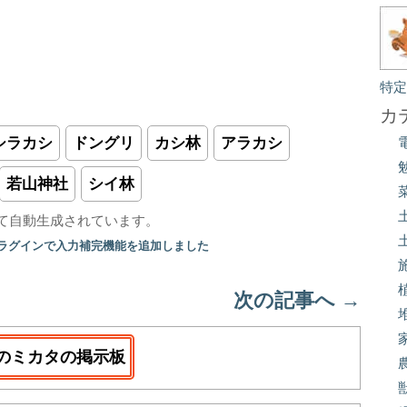
特
カ
シラカシ
ドングリ
カシ林
アラカシ
若山神社
シイ林
て自動生成されています。
プラグインで入力補完機能を追加しました
次の記事へ
→
のミカタの掲示板