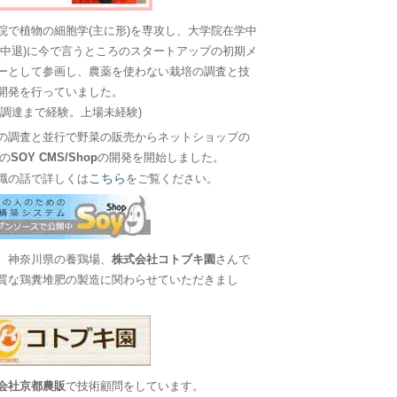
院で植物の細胞学(主に形)を専攻し、大学院在学中
に中退)に今で言うところのスタートアップの初期メ
ーとして参画し、農薬を使わない栽培の調査と技
開発を行っていました。
金調達まで経験。上場未経験)
の調査と並行で野菜の販売からネットショップの
Sの
SOY CMS/Shop
の開発を開始しました。
こちら
職の話で詳しくは
をご覧ください。
、神奈川県の養鶏場、
株式会社コトブキ園
さんで
質な鶏糞堆肥の製造に関わらせていただきまし
会社京都農販
で技術顧問をしています。