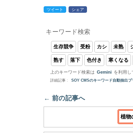
ツイート
シェア
キーワード検索
生存競争
受粉
カシ
未熟
熟す
落下
色付き
寒くなる
上のキーワード検索は
Gemini
を利用し
詳細記事 :
SOY CMSのキーワード自動抽出
←
前の記事へ
植物