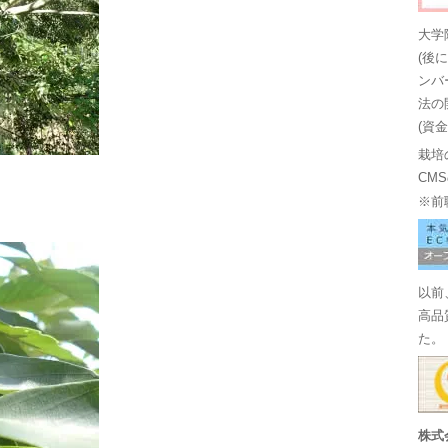
大学
(後
ンバ
法の
(資
栽培
CM
※前
以前
高品
た。
株式