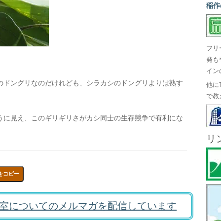
稲作
フリ
発も
イン
のドングリなのだけれども、シラカシのドングリよりは熟す
他に
で教
うに見え、このギリギリさがカシ同士の生存競争で有利にな
リ
をコピー
室についてのメルマガを配信しています