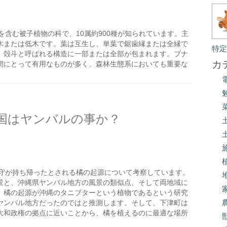
含む被子植物の科で、10属約900種が知られています。主
木または低木です。葉は互生し、単葉で鋸歯縁または全縁で
特
、殻斗と呼ばれる構造に一部または全部が包まれます。ブナ
カ
間にとって有用なものが多く、森林生態系においても重要な
国はヤンバルの事か？
守が持ち帰ったとされる橘の起源について考察しています。
景と、沖縄県ヤンバル地方の風景の類似点、そして両地域に
、橘の起源が沖縄のタニブターという植物であるという研究
ヤンバル地方だったのではと推測します。そして、下津町は
大和政権の拠点に近いことから、橘を植えるのに最適な場所