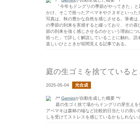
/**
Gemini
が自動生成した概要 **/
「今年もドングリの季節がやってきた」と
かけ、そこで拾ったアベマキやクヌギといった
写真は、秋の豊かな自然を感じさせる。筆者は
の季節の到来を実感すると綴っており、その喜
節の到来を強く感じさせるのかという理由につ
拾った」で詳しく解説していることに触れ、読
楽しいひとときが垣間見える記事である。
庭の生ゴミを捨てていると
2025-05-04
光合成
/**
Gemini
が自動生成した概要 **/
庭の生ゴミ捨て場からドングリの芽生えを
アベマキは森林の端など比較的日当たりの良い
しを受けてストレスを感じているかもしれない