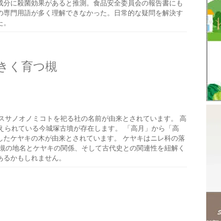
成分に殺菌効果があると推測。食品安全委員会の報告書にも
の専門用語が多く理解できなかった。日常的な疑問を解決す
た。
きく育つ槻
スサノオノミコトを祀る社の名前が由来とされています。 高
えられている今城塚古墳が存在します。 「高月」から「高
したケヤキの木が由来とされています。 ケヤキはニレ科の落
高槻の地名とケヤキの関係、そして古代史との関連性を紐解く
あるかもしれません。