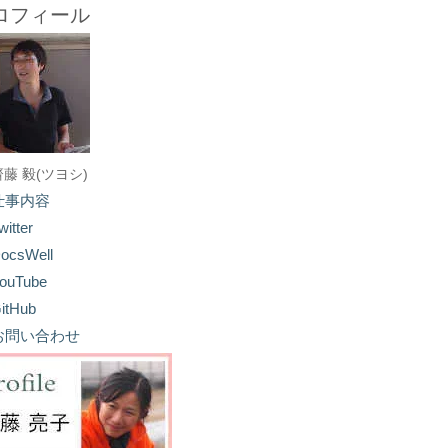
ロフィール
齋藤 毅(ツヨシ)
仕事内容
witter
ocsWell
ouTube
itHub
お問い合わせ