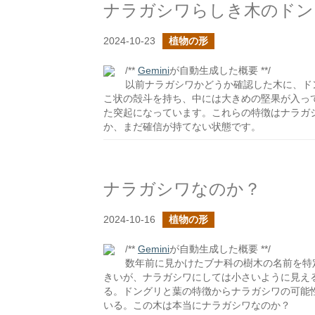
ナラガシワらしき木のドン
2024-10-23
植物の形
/**
Gemini
が自動生成した概要 **/
以前ナラガシワかどうか確認した木に、ド
こ状の殻斗を持ち、中には大きめの堅果が入っ
た突起になっています。これらの特徴はナラガ
か、まだ確信が持てない状態です。
ナラガシワなのか？
2024-10-16
植物の形
/**
Gemini
が自動生成した概要 **/
数年前に見かけたブナ科の樹木の名前を特
きいが、ナラガシワにしては小さいように見え
る。ドングリと葉の特徴からナラガシワの可能
いる。この木は本当にナラガシワなのか？