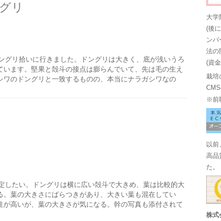
グリ
大学
(後
ンバ
法の
ングリ拾いに行きました。ドングリは大きく、底が浅いうろ
(資
ています。堅果と殻斗の接点は膨らんでいて、先は毛の生え
栽培
シワのドングリと一致するものの、本当にナラガシワなの
CM
※前
以前
高品
た。
定したい。ドングリは横に広い殻斗で大きめ、葉は比較的大
る。葉の大きさにばらつきがあり、大きい葉も混在してい
性が高いが、葉の大きさが気になる。幹の写真も添付されて
株式