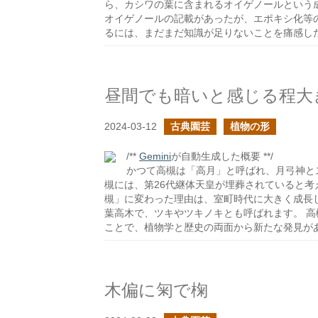
ら、カシワの葉に含まれるオイゲノールという
オイゲノールの記載があったが、エポキシ化等
るには、まだまだ知識が足りないことを痛感し
昼間でも暗いと感じる程大
2024-03-12
古典園芸
植物の形
/**
Gemini
が自動生成した概要 **/
かつて高槻は「高月」と呼ばれ、月弓神と
槻には、第26代継体天皇が埋葬されていると考
槻」に変わった理由は、室町時代に大きく成長
葉高木で、ツキやツキノキとも呼ばれます。 
ことで、植物学と歴史の両面から新たな発見が
木偏に匊で椈