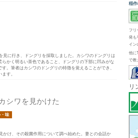
稲作
フリ
発も
イン
他に
を見に行き、ドングリを採取しました。カシワのドングリは
で教
柔らかく明るい茶色であること、ドングリの下部に凹みがな
です。筆者はカシワのドングリの特徴を覚えることができ、
います。
リ
カシワを見かけた
ル・味
見かけ、その殺菌作用について調べ始めた。妻との会話か