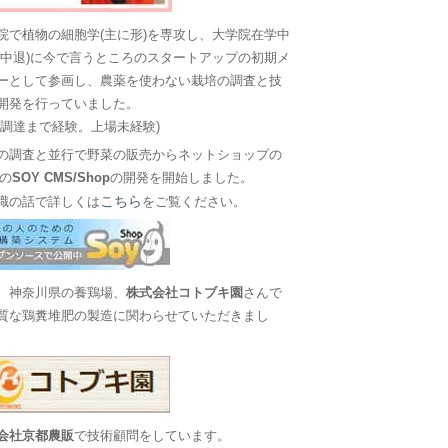
院で植物の細胞学(主に形)を専攻し、大学院在学中
に中退)に今で言うところのスタートアップの初期メ
ーとして参画し、農薬を使わない栽培の調査と技
開発を行っていました。
金調達まで経験。上場未経験)
の調査と並行で野菜の販売からネットショップの
Sの
SOY CMS/Shop
の開発を開始しました。
こちら
職の話で詳しくは
をご覧ください。
、神奈川県の養鶏場、
株式会社コトブキ園
さんで
質な鶏糞堆肥の製造に関わらせていただきまし
会社京都農販
で技術顧問をしています。