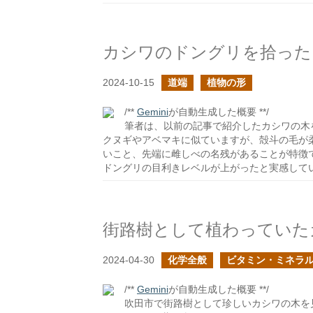
カシワのドングリを拾った
2024-10-15
道端
植物の形
/**
Gemini
が自動生成した概要 **/
筆者は、以前の記事で紹介したカシワの木
クヌギやアベマキに似ていますが、殻斗の毛が
いこと、先端に雌しべの名残があることが特徴
ドングリの目利きレベルが上がったと実感して
街路樹として植わっていた
2024-04-30
化学全般
ビタミン・ミネラ
/**
Gemini
が自動生成した概要 **/
吹田市で街路樹として珍しいカシワの木を