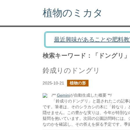
植物のミカタ
最近興味があることや肥料教
検索キーワード：「ドングリ」
鈴成りのドングリ
2025-10-21
植物の形
/**
Gemini
が自動生成した概要 **/
「鈴成りのドングリ」と題されたこの記事
です。筆者は、そのシラカシの木に「鈴なり」
隠せません。この豊かな実りは、今年が特別な
疑問を抱いています。次回の公園訪問時には、
なのかを確認し、その答えを探る予定です。季