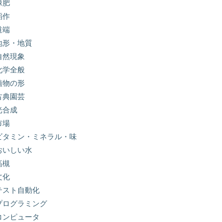
緑肥
稲作
道端
地形・地質
自然現象
化学全般
植物の形
古典園芸
光合成
市場
ビタミン・ミネラル・味
おいしい水
高槻
文化
テスト自動化
プログラミング
コンピュータ