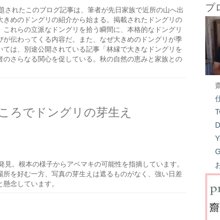
プ
題されたこのブログ記事は、筆者が先日家族で近所の山へ出
大きめのドングリの紹介から始まる。掲載されたドングリの
、これらの立派なドングリを拾う瞬間に、本格的なドングリ
びが伝わってくる内容だ。また、なぜ大きめのドングリが季
いては、別途公開されている記事「林縁で大きなドングリを
者のさらなる関心を促している。秋の自然の恵みと家族との
ころでドングリの芽生え
T
D
Y
G
発見。根本の様子からアベマキの可能性を指摘しています。
場所を好む一方、写真の芽生えは遮るものがなく、強い日差
と懸念しています。