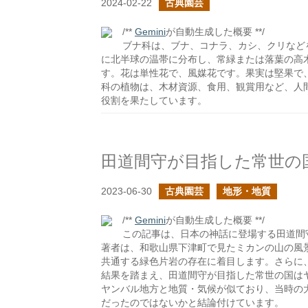
2024-02-22
古典園芸
/**
Gemini
が自動生成した概要 **/
ブナ科は、ブナ、コナラ、カシ、クリなどを
に北半球の温帯に分布し、常緑または落葉の高
す。花は単性花で、風媒花です。果実は堅果で
科の植物は、木材資源、食用、観賞用など、人
役割を果たしています。
田道間守が目指した常世の
2023-06-30
古典園芸
地形・地質
/**
Gemini
が自動生成した概要 **/
この記事は、日本の神話に登場する田道間
著者は、和歌山県下津町で見たミカンの山の風
共通する緑色片岩の存在に着目します。さらに
結果を踏まえ、田道間守が目指した常世の国は
ヤンバル地方と地質・気候が似ており、当時の
だったのではないかと結論付けています。