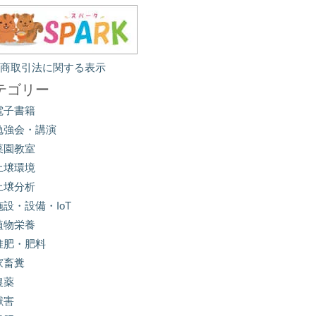
定商取引法に関する表示
テゴリー
電子書籍
勉強会・講演
菜園教室
土壌環境
土壌分析
施設・設備・IoT
植物栄養
堆肥・肥料
家畜糞
農薬
獣害