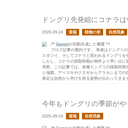
ドングリ先発組にコナラは
2025-09-24
道端
植物の形
自然現象
/**
Gemini
が自動生成した概要 **/
ブログ記事の要約です。 筆者はドングリ
スダジイ、そしてコナラと思われるドングリを
しかし、コナラの採取時期が例年より早い点に
考察。この記事では、各種ドングリの採取時期
と強調。アベマキやクヌギからアラカシまでの
身近な自然から学びを得る姿勢が伝わってきま
今年もドングリの季節がや
2025-09-23
道端
自然現象