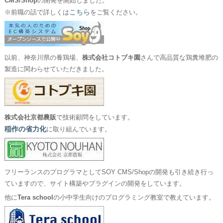
CMS/Shop
の開発を開始しました。
こちら
※前職の話で詳しくは
をご覧ください。
以前、神奈川県の養鶏場、
株式会社コトブキ園
さんで高品質な鶏糞堆肥の
製造に関わらせていただきました。
株式会社京都農販
で技術顧問をしています。
稲作の省力化
に取り組んでいます。
フリーランスのプログラマとしてSOY CMS/Shopの開発も引き続き行っ
ていますので、サイト構築やプラグインの開発をしています。
他に
Tera school
の小中学生向けのプログラミング教室で教えています。