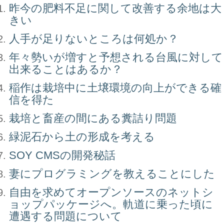
昨今の肥料不足に関して改善する余地は大
きい
人手が足りないところは何処か？
年々勢いが増すと予想される台風に対して
出来ることはあるか？
稲作は栽培中に土壌環境の向上ができる確
信を得た
栽培と畜産の間にある糞詰り問題
緑泥石から土の形成を考える
SOY CMSの開発秘話
妻にプログラミングを教えることにした
自由を求めてオープンソースのネットシ
ョップパッケージへ。軌道に乗った頃に
遭遇する問題について