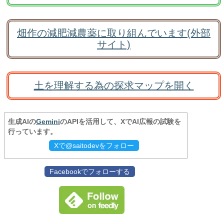
畑作の減肥減農薬に取り組んでいます(外部
サイト)
土を理解する為の探求マップを開く
生成AIの
Gemini
のAPIを活用して、XでAI広報の試験を
行っています。
Xで@saitodevをフォロー
Facebookでフォローする