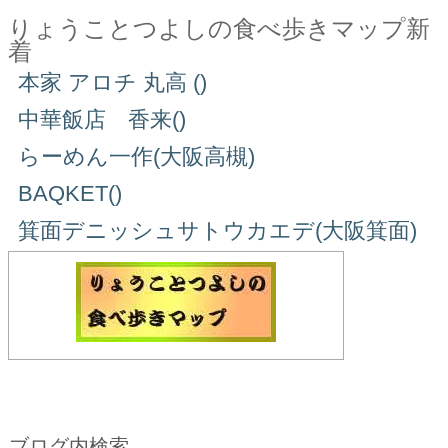
りょうことつよしの食べ歩きマップ新
着
本家 アロチ 丸高 ()
中華飯店 香来()
らーめん一作(大阪高槻)
BAQKET()
箕面デニッシュサトウカエデ(大阪箕面)
ブログ内検索