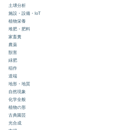
土壌分析
施設・設備・IoT
植物栄養
堆肥・肥料
家畜糞
農薬
獣害
緑肥
稲作
道端
地形・地質
自然現象
化学全般
植物の形
古典園芸
光合成