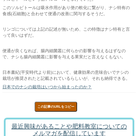
このソルビトールは吸水作用があり便の軟化に繋がり、ナシ特有の
食感(石細胞)と合わせて便通の改善に関与するそうだ。
リンゴについては上記の記述が無いため、この特徴はナシ特有と言
って良いはずだ。
便通が良くなれば、腸内細菌叢に何らかの影響を与えるはずなの
で、ナシも腸内細菌叢に影響を与える果実だと言えなくもない。
日本書紀(平安時代より前)において、健康効果の意味合いでナシの
栽培が推奨されたと記載されているらしいが、それも納得できる。
日本でのナシの栽培はいつから始まったのか？
この記事のURLをコピー
最近興味があることや肥料教室についての
メルマガを配信しています