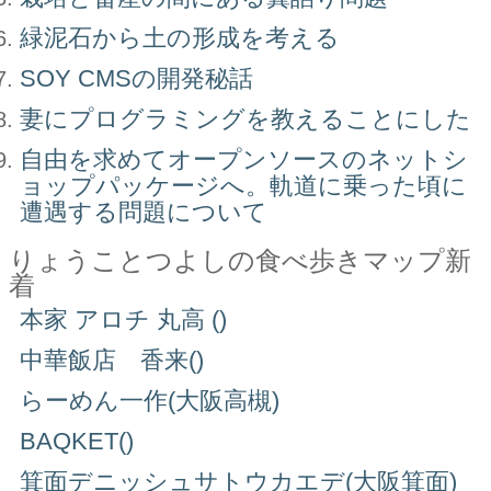
緑泥石から土の形成を考える
SOY CMSの開発秘話
妻にプログラミングを教えることにした
自由を求めてオープンソースのネットシ
ョップパッケージへ。軌道に乗った頃に
遭遇する問題について
りょうことつよしの食べ歩きマップ新
着
本家 アロチ 丸高 ()
中華飯店 香来()
らーめん一作(大阪高槻)
BAQKET()
箕面デニッシュサトウカエデ(大阪箕面)