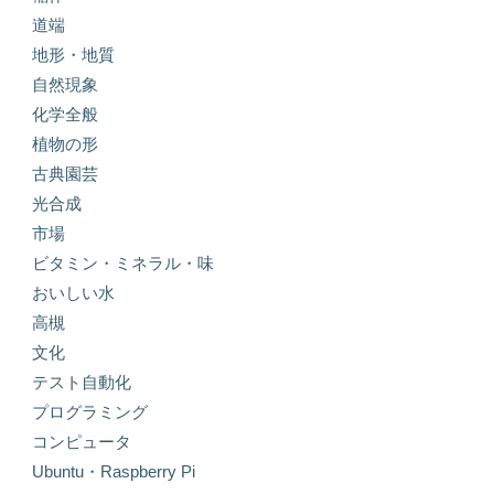
道端
地形・地質
自然現象
化学全般
植物の形
古典園芸
光合成
市場
ビタミン・ミネラル・味
おいしい水
高槻
文化
テスト自動化
プログラミング
コンピュータ
Ubuntu・Raspberry Pi