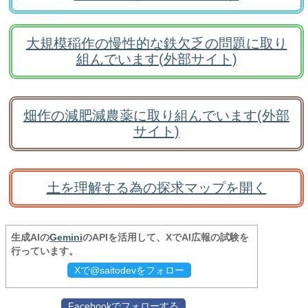
大規模稲作の慢性的な鉄欠乏の問題に取り
組んでいます(外部サイト)
畑作の減肥減農薬に取り組んでいます(外部
サイト)
土を理解する為の探求マップを開く
生成AIの
Gemini
のAPIを活用して、XでAI広報の試験を
行っています。
Xで@saitodevをフォロー
Facebookでフォローする