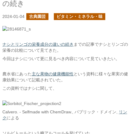
の続き
2024-01-04
古典園芸
ビタミン・ミネラル・味
ナシとリンゴの栄養成分の違いの続き
までの記事でナシとリンゴの
栄養の比較について見てきた。
今回はナシについて更に見るべき内容について見ていきたい。
農水省にあった
主な果物の健康機能性
という資料に様々な果実の健
康効果について記載されていた。
この資料ではナシに関して、
Calvero. - Selfmade with ChemDraw., パブリック・ドメイン,
リン
ク
による
ソルビトールという糖アルコールを挙げていた。