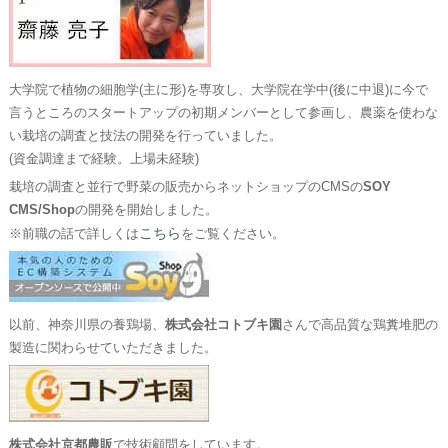
大学院で植物の細胞学(主に形)を専攻し、大学院在学中(後に中退)に今で
言うところのスタートアップの初期メンバーとして参画し、農薬を使わな
い栽培の調査と技法の開発を行っていました。
(資金調達まで経験。上場未経験)
栽培の調査と並行で野菜の販売からネットショップのCMSの
SOY
CMS/Shop
の開発を開始しました。
こちら
※前職の話で詳しくは
をご覧ください。
以前、神奈川県の養鶏場、
株式会社コトブキ園
さんで高品質な鶏糞堆肥の
製造に関わらせていただきました。
株式会社京都農販
で技術顧問をしています。