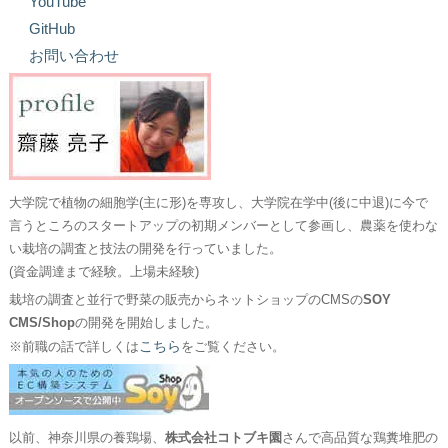
YouTube
GitHub
お問い合わせ
大学院で植物の細胞学(主に形)を専攻し、大学院在学中(後に中退)に今で
言うところのスタートアップの初期メンバーとして参画し、農薬を使わな
い栽培の調査と技法の開発を行っていました。
(資金調達まで経験。上場未経験)
栽培の調査と並行で野菜の販売からネットショップのCMSの
SOY
CMS/Shop
の開発を開始しました。
こちら
※前職の話で詳しくは
をご覧ください。
以前、神奈川県の養鶏場、
株式会社コトブキ園
さんで高品質な鶏糞堆肥の