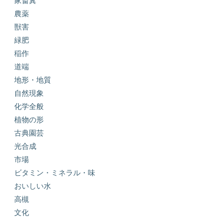
家畜糞
農薬
獣害
緑肥
稲作
道端
地形・地質
自然現象
化学全般
植物の形
古典園芸
光合成
市場
ビタミン・ミネラル・味
おいしい水
高槻
文化