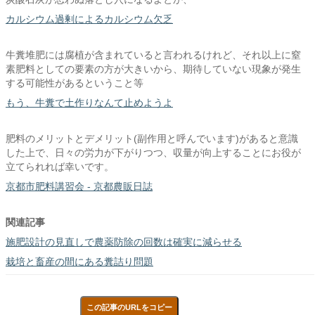
カルシウム過剰によるカルシウム欠乏
牛糞堆肥には腐植が含まれていると言われるけれど、それ以上に窒
素肥料としての要素の方が大きいから、期待していない現象が発生
する可能性があるということ等
もう、牛糞で土作りなんて止めようよ
肥料のメリットとデメリット(副作用と呼んでいます)があると意識
した上で、日々の労力が下がりつつ、収量が向上することにお役が
立てられれば幸いです。
京都市肥料講習会 - 京都農販日誌
関連記事
施肥設計の見直しで農薬防除の回数は確実に減らせる
栽培と畜産の間にある糞詰り問題
この記事のURLをコピー