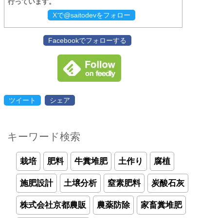
行っています。
Xで@saitodevをフォロー
Facebookでフォローする
ツイート
シェア
キーワード検索
栽培
肥料
牛糞堆肥
土作り
腐植
施肥設計
土壌分析
窒素肥料
炭酸石灰
株式会社京都農販
農薬防除
家畜糞堆肥