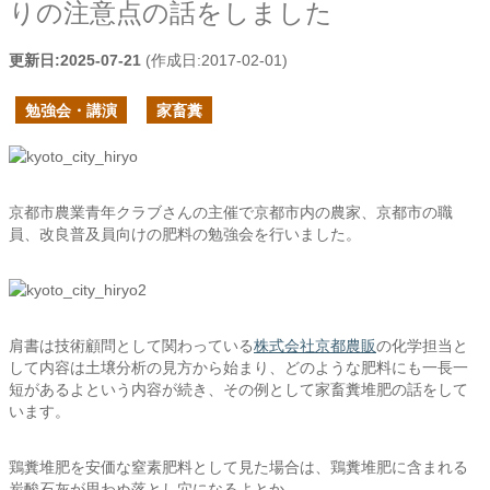
りの注意点の話をしました
更新日:
2025-07-21
(作成日:
2017-02-01
)
勉強会・講演
家畜糞
京都市農業青年クラブさんの主催で京都市内の農家、京都市の職
員、改良普及員向けの肥料の勉強会を行いました。
肩書は技術顧問として関わっている
株式会社京都農販
の化学担当と
して内容は土壌分析の見方から始まり、どのような肥料にも一長一
短があるよという内容が続き、その例として家畜糞堆肥の話をして
います。
鶏糞堆肥を安価な窒素肥料として見た場合は、鶏糞堆肥に含まれる
炭酸石灰が思わぬ落とし穴になるよとか、