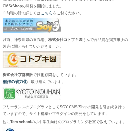
CMS/Shop
の開発を開始しました。
こちら
※前職の話で詳しくは
をご覧ください。
以前、神奈川県の養鶏場、
株式会社コトブキ園
さんで高品質な鶏糞堆肥の
製造に関わらせていただきました。
株式会社京都農販
で技術顧問をしています。
稲作の省力化
に取り組んでいます。
フリーランスのプログラマとしてSOY CMS/Shopの開発も引き続き行っ
ていますので、サイト構築やプラグインの開発をしています。
他に
Tera school
の小中学生向けのプログラミング教室で教えています。