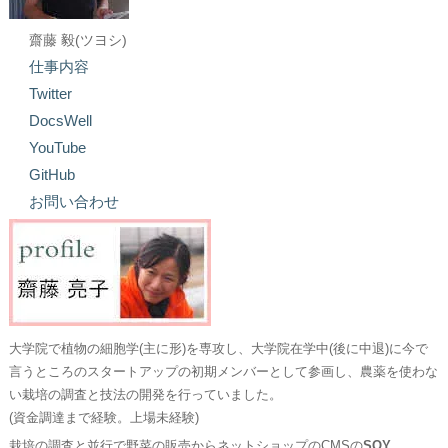
齋藤 毅(ツヨシ)
仕事内容
Twitter
DocsWell
YouTube
GitHub
お問い合わせ
大学院で植物の細胞学(主に形)を専攻し、大学院在学中(後に中退)に今で
言うところのスタートアップの初期メンバーとして参画し、農薬を使わな
い栽培の調査と技法の開発を行っていました。
(資金調達まで経験。上場未経験)
栽培の調査と並行で野菜の販売からネットショップのCMSの
SOY