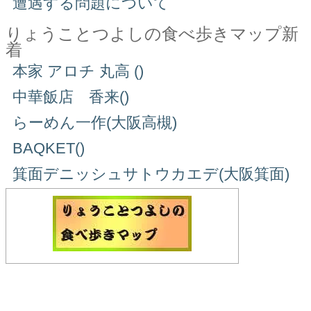
遭遇する問題について
りょうことつよしの食べ歩きマップ新
着
本家 アロチ 丸高 ()
中華飯店 香来()
らーめん一作(大阪高槻)
BAQKET()
箕面デニッシュサトウカエデ(大阪箕面)