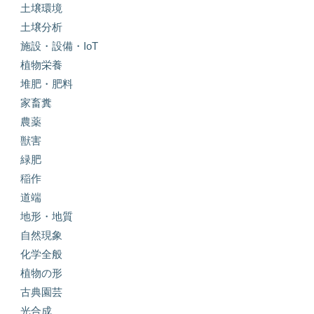
土壌環境
土壌分析
施設・設備・IoT
植物栄養
堆肥・肥料
家畜糞
農薬
獣害
緑肥
稲作
道端
地形・地質
自然現象
化学全般
植物の形
古典園芸
光合成