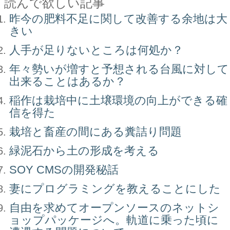
読んで欲しい記事
昨今の肥料不足に関して改善する余地は大
きい
人手が足りないところは何処か？
年々勢いが増すと予想される台風に対して
出来ることはあるか？
稲作は栽培中に土壌環境の向上ができる確
信を得た
栽培と畜産の間にある糞詰り問題
緑泥石から土の形成を考える
SOY CMSの開発秘話
妻にプログラミングを教えることにした
自由を求めてオープンソースのネットシ
ョップパッケージへ。軌道に乗った頃に