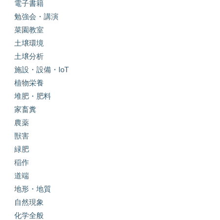
電子書籍
勉強会・講演
菜園教室
土壌環境
土壌分析
施設・設備・IoT
植物栄養
堆肥・肥料
家畜糞
農薬
獣害
緑肥
稲作
道端
地形・地質
自然現象
化学全般