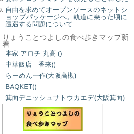
自由を求めてオープンソースのネットシ
ョップパッケージへ。軌道に乗った頃に
遭遇する問題について
りょうことつよしの食べ歩きマップ新
着
本家 アロチ 丸高 ()
中華飯店 香来()
らーめん一作(大阪高槻)
BAQKET()
箕面デニッシュサトウカエデ(大阪箕面)