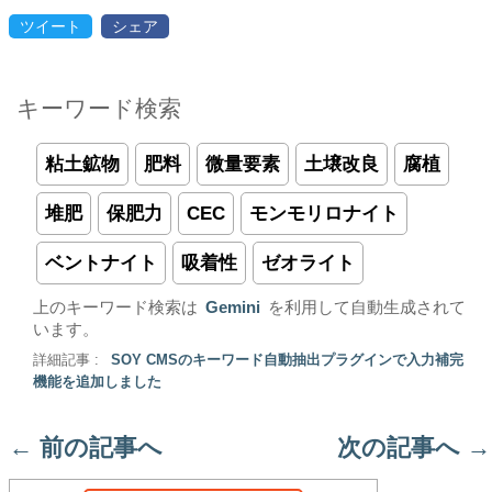
ツイート
シェア
キーワード検索
粘土鉱物
肥料
微量要素
土壌改良
腐植
堆肥
保肥力
CEC
モンモリロナイト
ベントナイト
吸着性
ゼオライト
上のキーワード検索は
Gemini
を利用して自動生成されて
います。
詳細記事 :
SOY CMSのキーワード自動抽出プラグインで入力補完
機能を追加しました
←
前の記事へ
次の記事へ
→