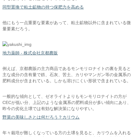
同型置換で粘土鉱物の持つ保肥力を高める
他にもう一点重要な要素があって、粘土鉱物以外に含まれている微
量要素だろう。
地力薬師 - 株式会社京都農販
例えば、京都農販の主力商品であるモンモリロナイトの裏を見ると
主な成分の含有量で鉄、石灰、苦土、カリやマンガン等の金属系の
肥料成分が含まれている。しかも溶けにくい形状で含まれている。
一般的な傾向として、ゼオライトよりもモンモリロナイトの方が
CECが低い分、上記のような金属系の肥料成分が多い傾向にあり、
昨今の劣化土壌では有効な解決策になりやすい。
野菜の美味しさとは何だろう？カリウム
年々栽培が難しくなっている方の土壌を見ると、カリウムを入れる