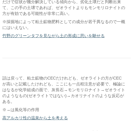
だけで症状が幾分解決している傾向から、劣化土壌だと判断出来
て、この手の土壌であれば、ゼオライトよりもモンモリロナイトの
方が有効である可能性が非常に高い。
※採掘地によって粘土鉱物肥料としての成分が若干異なるので一概
にはいえない。
竹野のグリーンタフを見ながら土の形成に思いを馳せる
話は戻って、粘土鉱物のCECだけれども、ゼオライトの方がCEC
が高いと記載したけれども、ここにも一点程注意が必要で、極論に
はなるが化学組成の面で、灰長石→モンモリロナイト→ゼオライト
のようなもの(ゼオライトではない)→カオリナイトのような反応が
ある。
※→は風化等の作用
高アルカリ性の温泉から土を考える