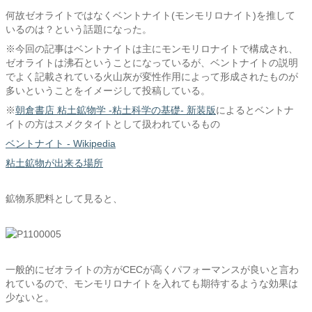
何故ゼオライトではなくベントナイト(モンモリロナイト)を推して
いるのは？という話題になった。
※今回の記事はベントナイトは主にモンモリロナイトで構成され、
ゼオライトは沸石ということになっているが、ベントナイトの説明
でよく記載されている火山灰が変性作用によって形成されたものが
多いということをイメージして投稿している。
※
朝倉書店 粘土鉱物学 -粘土科学の基礎- 新装版
によるとベントナ
イトの方はスメクタイトとして扱われているもの
ベントナイト - Wikipedia
粘土鉱物が出来る場所
鉱物系肥料として見ると、
一般的にゼオライトの方がCECが高くパフォーマンスが良いと言わ
れているので、モンモリロナイトを入れても期待するような効果は
少ないと。