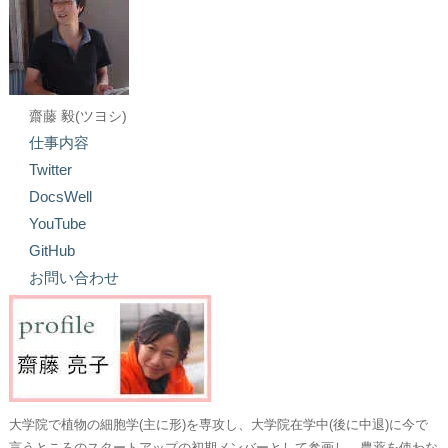
齋藤 毅(ツヨシ)
仕事内容
Twitter
DocsWell
YouTube
GitHub
お問い合わせ
大学院で植物の細胞学(主に形)を専攻し、大学院在学中(後に中退)に今で