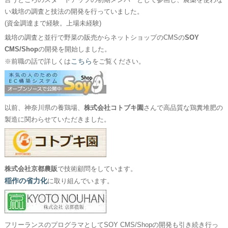
言うところのスタートアップの初期メンバーとして参画し、農薬を使わな
い栽培の調査と技法の開発を行っていました。
(資金調達まで経験。上場未経験)
栽培の調査と並行で野菜の販売からネットショップのCMSの
SOY
CMS/Shop
の開発を開始しました。
こちら
※前職の話で詳しくは
をご覧ください。
以前、神奈川県の養鶏場、
株式会社コトブキ園
さんで高品質な鶏糞堆肥の
製造に関わらせていただきました。
株式会社京都農販
で技術顧問をしています。
稲作の省力化
に取り組んでいます。
フリーランスのプログラマとしてSOY CMS/Shopの開発も引き続き行っ