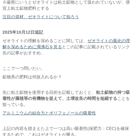
※厳密にいうとゼオライトは粘土鉱物として扱われていないが、便
宜上粘土鉱物肥料とする
注目の資材、ゼオライトについて知ろう
2025年10月12日追記
ゼオライトの理解を深めることに関しては、
ゼオライトの風化の理
解を深めるために濁沸石を見る
とこの記事に記載されているリンク
先の記事がおすすめ。
ここで一つ問いたい。
鉱物系の肥料は何故入れるか？
先に粘土鉱物を使用する目的を記載しておくと、
粘土鉱物の持つ吸
着性が腐植等の有機物を捉えて、土壌改良の時間を短縮する
ことを
狙っている。
アルミニウムの結合力とポリフェノールの吸着性
上記の内容を踏まえた上で一つは高い吸着性(保肥力：CEC)を確保
するためで、これはゼオライトが勝る。