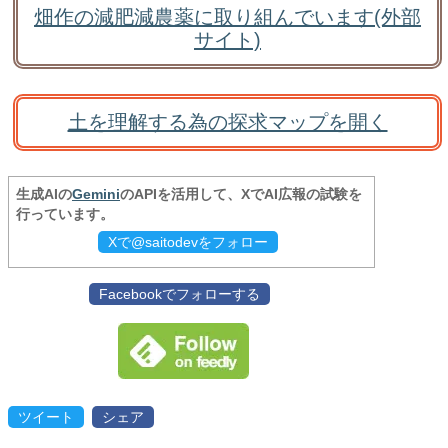
畑作の減肥減農薬に取り組んでいます(外部
サイト)
土を理解する為の探求マップを開く
生成AIの
Gemini
のAPIを活用して、XでAI広報の試験を
行っています。
Xで@saitodevをフォロー
Facebookでフォローする
ツイート
シェア