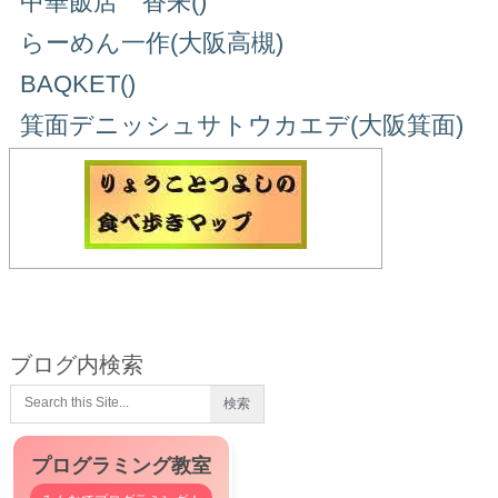
中華飯店 香来()
らーめん一作(大阪高槻)
BAQKET()
箕面デニッシュサトウカエデ(大阪箕面)
ブログ内検索
プログラミング教室