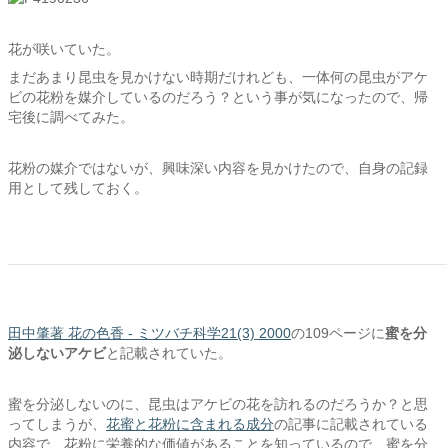
花が咲いていた。
まだあまり昆虫を見かけない時期だけれども、一体何の昆虫がアケ
ビの花粉を媒介しているのだろう？という事が気になったので、帰
宅後に調べてみた。
花粉の媒介ではないが、興味深い内容を見かけたので、自身の記録
用として残しておく。
田中肇著 花の色香 - ミツバチ科学21(3) 2000
の109ページに
蜜を分
泌しないアケビ
と記載されていた。
蜜を分泌しないのに、昆虫はアケビの花を訪れるのだろうか？と思
ってしまうが、
花蜜と花粉に含まれる成分
の記事に記載されている
内容で、花粉に栄養的な価値があることを知っているので、蜜を分