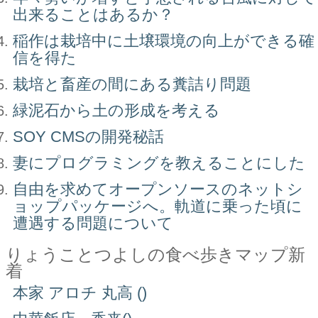
出来ることはあるか？
稲作は栽培中に土壌環境の向上ができる確
信を得た
栽培と畜産の間にある糞詰り問題
緑泥石から土の形成を考える
SOY CMSの開発秘話
妻にプログラミングを教えることにした
自由を求めてオープンソースのネットシ
ョップパッケージへ。軌道に乗った頃に
遭遇する問題について
りょうことつよしの食べ歩きマップ新
着
本家 アロチ 丸高 ()