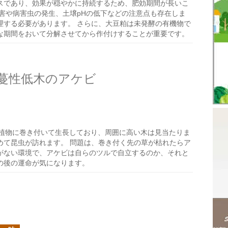
スであり、効果が穏やかに持続するため、肥効期間が長いこ
害や病害虫の発生、土壌pHの低下などの注意点も存在しま
理する必要があります。 さらに、大豆粕は未発酵の有機物で
な期間をおいて分解させてから作付けすることが重要です。
蔓性低木のアケビ
植物に巻き付いて生長しており、周囲に高い木は見当たりま
めて昆虫が訪れます。 問題は、巻き付く先の草が枯れたらア
がない環境で、アケビは自らのツルで自立するのか、それと
の後の運命が気になります。