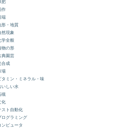
緑肥
稲作
道端
地形・地質
自然現象
化学全般
植物の形
古典園芸
光合成
市場
ビタミン・ミネラル・味
おいしい水
高槻
文化
テスト自動化
プログラミング
コンピュータ