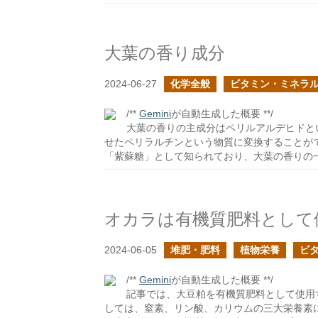
大葉の香り成分
2024-06-27
化学全般
ビタミン・ミネラ
/**
Gemini
が自動生成した概要 **/
大葉の香りの主成分はペリルアルデヒドと
せたペリラルチンという物質に変換することがで
「紫蘇糖」として知られており、大葉の香りの
オカラは有機質肥料として
2024-06-05
堆肥・肥料
植物栄養
ビ
/**
Gemini
が自動生成した概要 **/
記事では、大豆粕を有機質肥料として使用
しては、窒素、リン酸、カリウムの三大栄養素