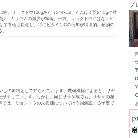
プ
リョクトウ100gあたり344kcal、たんぱく質24.3gに対
大幅に減少。カリウムの減少が顕著。一方、リョクトウにはないビ
より栄養価は変化し、特にビタミンCの増加が特徴的。植物の
る。
T
D
Y
やしの原料として知られています。農研機構によると、サヤ
G
た形をしています。しかし、同じササゲ属でも、ササゲの花
事では、リョクトウの栄養価については次回解説する予定で