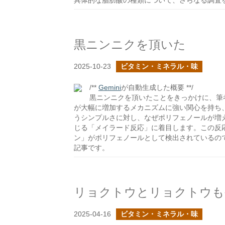
具体的な脂肪酸の種類について、さらなる調査
黒ニンニクを頂いた
2025-10-23
ビタミン・ミネラル・味
/**
Gemini
が自動生成した概要 **/
黒ニンニクを頂いたことをきっかけに、筆
が大幅に増加するメカニズムに強い関心を持ち
うシンプルさに対し、なぜポリフェノールが増
じる「メイラード反応」に着目します。この反
ン」がポリフェノールとして検出されているの
記事です。
リョクトウとリョクトウも
2025-04-16
ビタミン・ミネラル・味