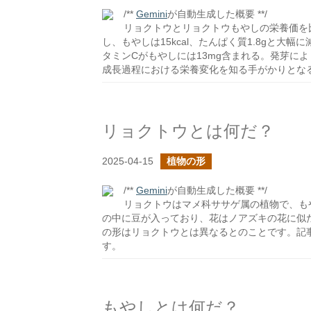
/**
Gemini
が自動生成した概要 **/
リョクトウとリョクトウもやしの栄養価を比較。
し、もやしは15kcal、たんぱく質1.8gと
タミンCがもやしには13mg含まれる。発芽に
成長過程における栄養変化を知る手がかりとな
リョクトウとは何だ？
2025-04-15
植物の形
/**
Gemini
が自動生成した概要 **/
リョクトウはマメ科ササゲ属の植物で、も
の中に豆が入っており、花はノアズキの花に似
の形はリョクトウとは異なるとのことです。記
す。
もやしとは何だ？