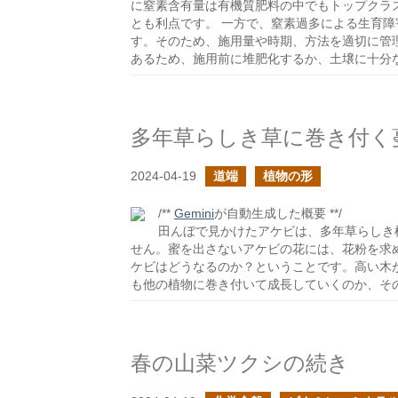
に窒素含有量は有機質肥料の中でもトップクラ
とも利点です。 一方で、窒素過多による生育障
す。そのため、施用量や時期、方法を適切に管
あるため、施用前に堆肥化するか、土壌に十分
多年草らしき草に巻き付く
2024-04-19
道端
植物の形
/**
Gemini
が自動生成した概要 **/
田んぼで見かけたアケビは、多年草らしき
せん。蜜を出さないアケビの花には、花粉を求
ケビはどうなるのか？ということです。高い木
も他の植物に巻き付いて成長していくのか、そ
春の山菜ツクシの続き