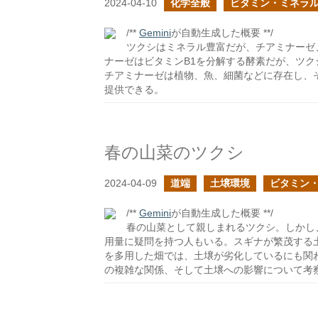
2024-04-10
化学全般
ビタミン・ミネラ
/**
Gemini
が自動生成した概要 **/
ツクシはミネラル豊富だが、チアミナーゼ
ナーゼはビタミンB1を分解する酵素だが、ツク
チアミナーゼは植物、魚、細菌などに存在し、その役
提供できる。
春の山菜のツクシ
2024-04-09
道端
土壌環境
ビタミン
/**
Gemini
が自動生成した概要 **/
春の山菜として親しまれるツクシ。しかし
用量に疑問を持つ人もいる。スギナが繁茂する
を多用した畑では、土壌が劣化しているにも関
の複雑な関係、そして土壌への影響について考