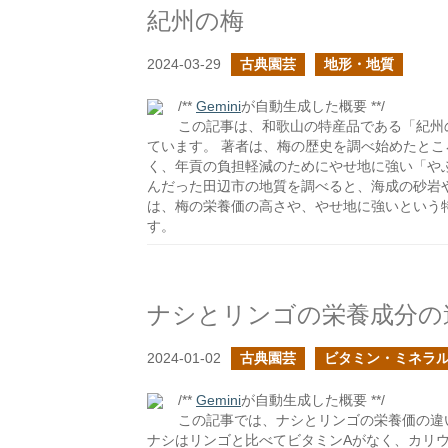
紀州の梅
2024-03-29
古典園芸
地形・地質
/**
Gemini
が自動生成した概要 **/
この記事は、和歌山の特産品である「紀州
ています。 著者は、梅の歴史を調べ始めたと
く、年貢の負担軽減のためにやせ地に強い「や
んだった田辺市の地質を調べると、海成の砂岩
は、梅の栄養価の高さや、やせ地に強いという
す。
ナシとリンゴの栄養成分の
2024-01-02
古典園芸
ビタミン・ミネラ
/**
Gemini
が自動生成した概要 **/
この記事では、ナシとリンゴの栄養価の違
ナシはリンゴと比べてビタミンAがなく、カリ