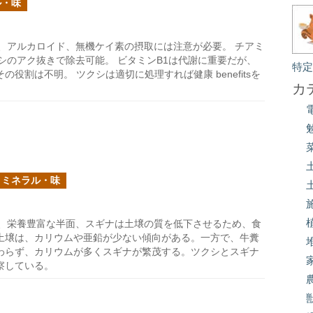
ル・味
、アルカロイド、無機ケイ素の摂取には注意が必要。 チアミ
シのアク抜きで除去可能。 ビタミンB1は代謝に重要だが、
特
割は不明。 ツクシは適切に処理すれば健康 benefitsを
カ
・ミネラル・味
、栄養豊富な半面、スギナは土壌の質を低下させるため、食
土壌は、カリウムや亜鉛が少ない傾向がある。一方で、牛糞
わらず、カリウムが多くスギナが繁茂する。ツクシとスギナ
察している。