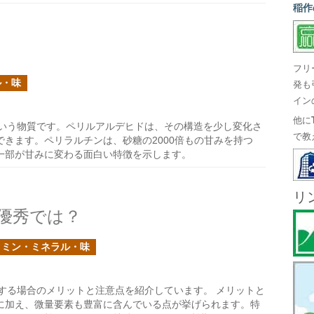
稲作
フリ
ル・味
発も
イン
他に
いう物質です。ペリルアルデヒドは、その構造を少し変化さ
で教
きます。ペリラルチンは、砂糖の2000倍もの甘みを持つ
一部が甘みに変わる面白い特徴を示します。
リ
優秀では？
タミン・ミネラル・味
する場合のメリットと注意点を紹介しています。 メリットと
に加え、微量要素も豊富に含んでいる点が挙げられます。特