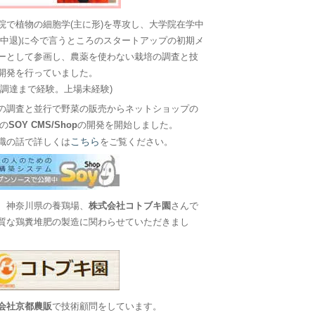
院で植物の細胞学(主に形)を専攻し、大学院在学中
に中退)に今で言うところのスタートアップの初期メ
ーとして参画し、農薬を使わない栽培の調査と技
開発を行っていました。
金調達まで経験。上場未経験)
の調査と並行で野菜の販売からネットショップの
Sの
SOY CMS/Shop
の開発を開始しました。
こちら
職の話で詳しくは
をご覧ください。
、神奈川県の養鶏場、
株式会社コトブキ園
さんで
質な鶏糞堆肥の製造に関わらせていただきまし
会社京都農販
で技術顧問をしています。