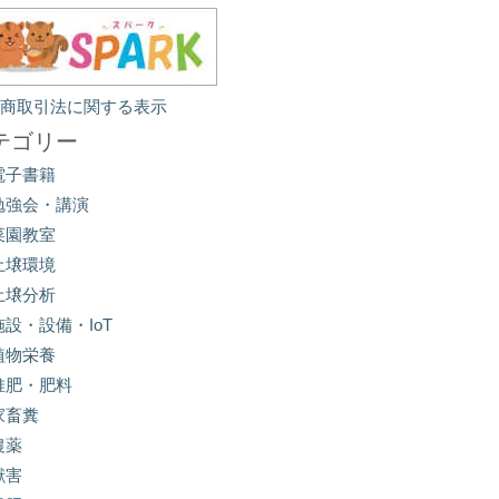
定商取引法に関する表示
テゴリー
電子書籍
勉強会・講演
菜園教室
土壌環境
土壌分析
施設・設備・IoT
植物栄養
堆肥・肥料
家畜糞
農薬
獣害