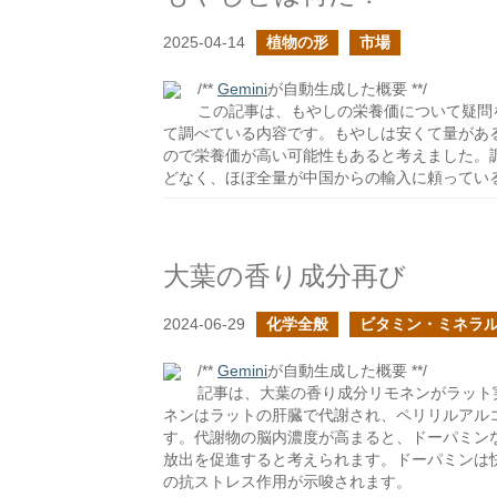
2025-04-14
植物の形
市場
/**
Gemini
が自動生成した概要 **/
この記事は、もやしの栄養価について疑問
て調べている内容です。もやしは安くて量があ
ので栄養価が高い可能性もあると考えました。
どなく、ほぼ全量が中国からの輸入に頼ってい
大葉の香り成分再び
2024-06-29
化学全般
ビタミン・ミネラ
/**
Gemini
が自動生成した概要 **/
記事は、大葉の香り成分リモネンがラット
ネンはラットの肝臓で代謝され、ペリリルアル
す。代謝物の脳内濃度が高まると、ドーパミン
放出を促進すると考えられます。ドーパミンは
の抗ストレス作用が示唆されます。