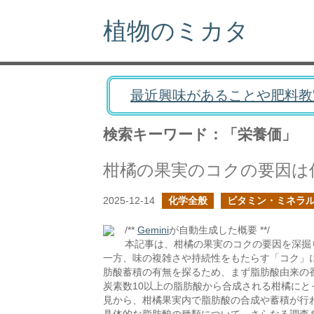
植物のミカタ
最近興味があることや肥料教
検索キーワード：「栄養価」
柑橘の果実のコクの要因は
2025-12-14
化学全般
ビタミン・ミネラ
/**
Gemini
が自動生成した概要 **/
本記事は、柑橘の果実のコクの要因を深掘
一方、味の複雑さや持続性をもたらす「コク」
肪酸蓄積の有無を探るため、まず脂肪酸由来の
炭素数10以上の脂肪酸から合成される柑橘に
見から、柑橘果実内で脂肪酸の合成や蓄積が行