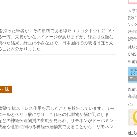
大学
(後
ンバ
を持った筆者が、その原料である緑豆（リョクトウ）につい
法の
る一方、栄養が少ないイメージがありますが、緑豆は豆類な
(資
調べた結果、緑豆は小さな豆で、日本国内での栽培はほとん
栽培
ることが分かりました。
CM
※前
ル・味
以前
高品
た。
実験で抗ストレス作用を示したことを報告しています。リモ
コールとペリラ酸になり、これらの代謝物が脳に到達しま
などの神経伝達物質の変動が見られ、リモネンがドーパミン
快感や意欲に関わる神経伝達物質であることから、リモネン
株式