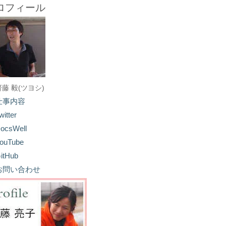
ロフィール
齋藤 毅(ツヨシ)
仕事内容
witter
ocsWell
ouTube
itHub
お問い合わせ