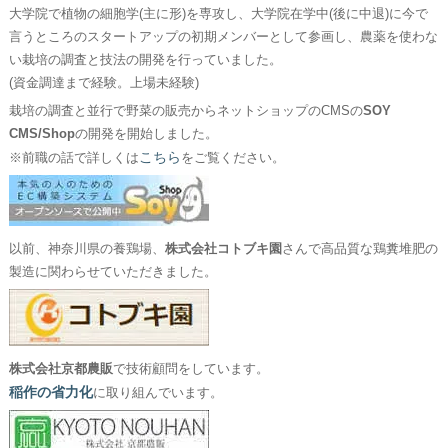
大学院で植物の細胞学(主に形)を専攻し、大学院在学中(後に中退)に今で
言うところのスタートアップの初期メンバーとして参画し、農薬を使わな
い栽培の調査と技法の開発を行っていました。
(資金調達まで経験。上場未経験)
栽培の調査と並行で野菜の販売からネットショップのCMSの
SOY
CMS/Shop
の開発を開始しました。
こちら
※前職の話で詳しくは
をご覧ください。
以前、神奈川県の養鶏場、
株式会社コトブキ園
さんで高品質な鶏糞堆肥の
製造に関わらせていただきました。
株式会社京都農販
で技術顧問をしています。
稲作の省力化
に取り組んでいます。