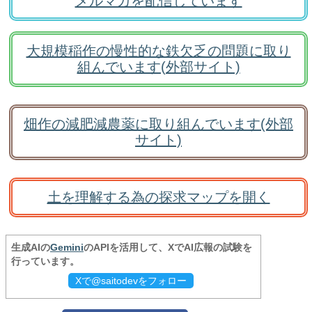
メルマガを配信しています
大規模稲作の慢性的な鉄欠乏の問題に取り
組んでいます(外部サイト)
畑作の減肥減農薬に取り組んでいます(外部
サイト)
土を理解する為の探求マップを開く
生成AIの
Gemini
のAPIを活用して、XでAI広報の試験を
行っています。
Xで@saitodevをフォロー