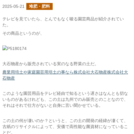
2025-05-21
堆肥・肥料
テレビを見ていたら、とんでもなく唆る園芸商品が紹介されてい
た。
その商品というのが、
大石物産から販売されている実のなる野菜の土だ。
農業用培土や家庭園芸用培土の事なら株式会社大石物産株式会社大
石物産
このような園芸用品をテレビ経由で知るという遅さはなんとも切な
いものがあるけれども、この土は九州でのみ販売とのことなので、
それはそれで仕方がないと自身に言い聞かせている。
この土の何が凄いのか？というと、この土の開発の経緯が凄くて、
古紙のリサイクルによって、安価で高性能な菌資材になっているこ
とだ。