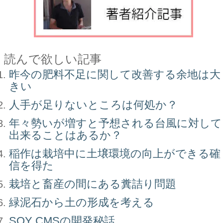
読んで欲しい記事
昨今の肥料不足に関して改善する余地は大
きい
人手が足りないところは何処か？
年々勢いが増すと予想される台風に対して
出来ることはあるか？
稲作は栽培中に土壌環境の向上ができる確
信を得た
栽培と畜産の間にある糞詰り問題
緑泥石から土の形成を考える
SOY CMSの開発秘話