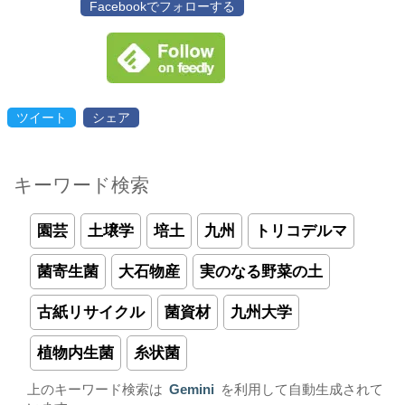
Facebookでフォローする
ツイート
シェア
キーワード検索
園芸
土壌学
培土
九州
トリコデルマ
菌寄生菌
大石物産
実のなる野菜の土
古紙リサイクル
菌資材
九州大学
植物内生菌
糸状菌
上のキーワード検索は
Gemini
を利用して自動生成されて