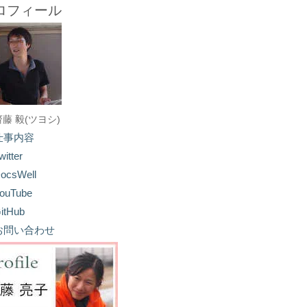
ロフィール
齋藤 毅(ツヨシ)
仕事内容
witter
ocsWell
ouTube
itHub
お問い合わせ