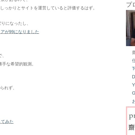
プ
えてしっかりとサイトを運営していると評価するはず。
のぼりになったし、
のスコアが99になりました
で、
勝手な希望的観測。
T
D
Y
けられず、
G
応してみた