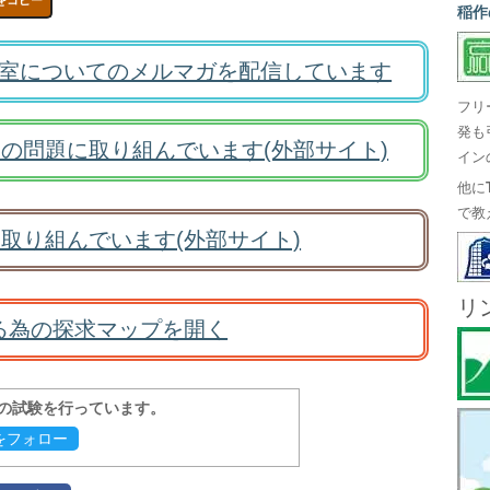
をコピー
稲作
室についてのメルマガを配信しています
フリ
発も
の問題に取り組んでいます(外部サイト)
イン
他に
で教
取り組んでいます(外部サイト)
リ
る為の探求マップを開く
報の試験を行っています。
evをフォロー