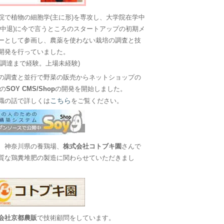
院で植物の細胞学(主に形)を専攻し、大学院在学中
に中退)に今で言うところのスタートアップの初期メ
ーとして参画し、農薬を使わない栽培の調査と技
開発を行っていました。
金調達まで経験。上場未経験)
の調査と並行で野菜の販売からネットショップの
Sの
SOY CMS/Shop
の開発を開始しました。
こちら
職の話で詳しくは
をご覧ください。
、神奈川県の養鶏場、
株式会社コトブキ園
さんで
質な鶏糞堆肥の製造に関わらせていただきまし
会社京都農販
で技術顧問をしています。