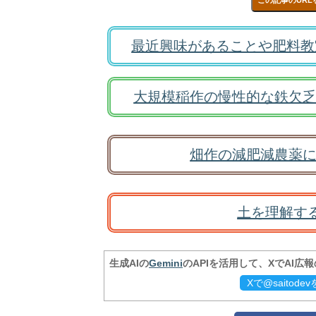
この記事のURL
最近興味があることや肥料教
大規模稲作の慢性的な鉄欠乏
畑作の減肥減農薬に
土を理解す
生成AIの
Gemini
のAPIを活用して、XでAI広
Xで@saitod