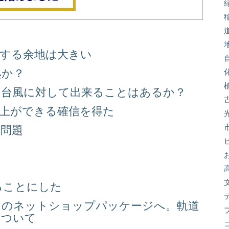
善する余地は大きい
処か？
る台風に対して出来ることはあるか？
向上ができる確信を得た
り問題
る
ることにした
スのネットショップパッケージへ。軌道
について