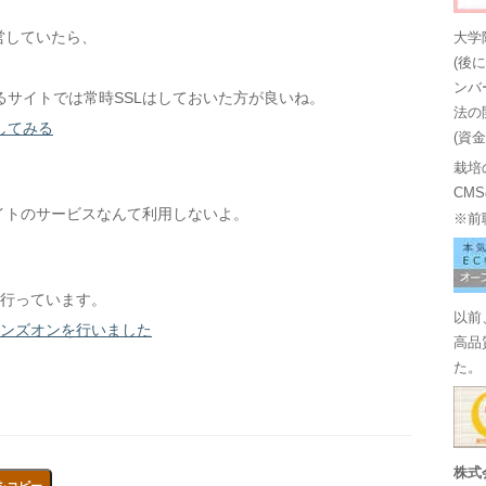
営していたら、
大学
(後
ンバ
サイトでは常時SSLはしておいた方が良いね。
法の
してみる
(資
栽培
CM
イトのサービスなんて利用しないよ。
※前
を行っています。
以前
のハンズオンを行いました
高品
た。
株式