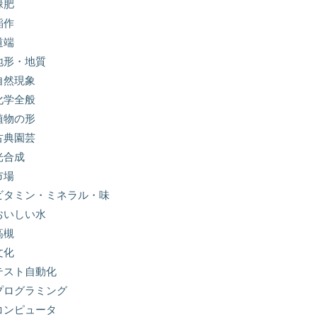
緑肥
稲作
道端
地形・地質
自然現象
化学全般
植物の形
古典園芸
光合成
市場
ビタミン・ミネラル・味
おいしい水
高槻
文化
テスト自動化
プログラミング
コンピュータ