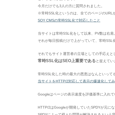
今月だけでも3人の方に質問されました。
※常時SSL化というのは、全てのページのURLがh
SOY CMSの常時SSL化で対応したこと
当サイトは常時SSL化をして以来、PV数は右
それが毎日投稿だけで上がっていて、常時SSL
それでもサイト運営者の立場としての手応えと
常時SSL化はSEO上重要である
と捉えてい
常時SSL化した時の最大の恩恵はなんといってもH
当サイトをHTTP/2対応して表示の爆速化して
Googleはページの表示速度を評価基準に入れ
HTTP/2はGoogleが開発していたSPDYが元
SPDYによって様々な問題が解決されるという