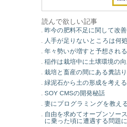
読んで欲しい記事
昨今の肥料不足に関して改
人手が足りないところは何
年々勢いが増すと予想され
稲作は栽培中に土壌環境の
栽培と畜産の間にある糞詰
緑泥石から土の形成を考え
SOY CMSの開発秘話
妻にプログラミングを教え
自由を求めてオープンソー
に乗った頃に遭遇する問題