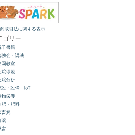
定商取引法に関する表示
テゴリー
電子書籍
勉強会・講演
菜園教室
土壌環境
土壌分析
施設・設備・IoT
植物栄養
堆肥・肥料
家畜糞
農薬
獣害