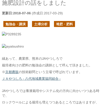
施肥設計の話をしました
更新日:
2018-07-06
(作成日:
2017-03-29
)
勉強会・講演
土壌分析
堆肥・肥料
縁あって、農業県、熊本のJAやつしろで
栽培者向けの肥料の勉強会の講師として呼んで頂きました。
※
京都農販
の技術顧問という立場で呼ばれています。
ＪＡやつしろ - 八代地域農業協同組合 -
JAやつしろでは養液栽培やシステム化の方向に向かいつつある時
で、
ロックウールによる栽培も増えつつあるところではありますが、