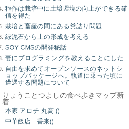
稲作は栽培中に土壌環境の向上ができる確
信を得た
栽培と畜産の間にある糞詰り問題
緑泥石から土の形成を考える
SOY CMSの開発秘話
妻にプログラミングを教えることにした
自由を求めてオープンソースのネットシ
ョップパッケージへ。軌道に乗った頃に
遭遇する問題について
りょうことつよしの食べ歩きマップ新
着
本家 アロチ 丸高 ()
中華飯店 香来()