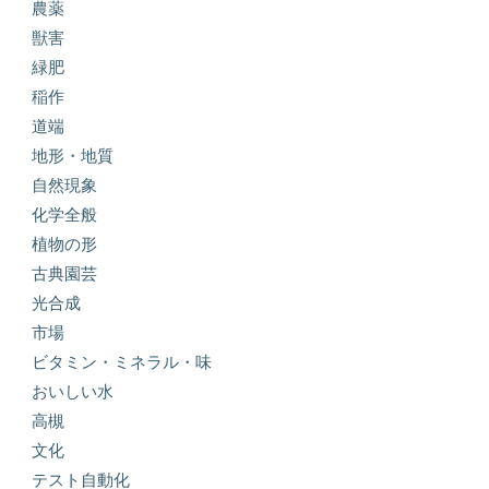
農薬
獣害
緑肥
稲作
道端
地形・地質
自然現象
化学全般
植物の形
古典園芸
光合成
市場
ビタミン・ミネラル・味
おいしい水
高槻
文化
テスト自動化