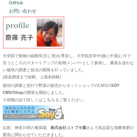
GitHub
お問い合わせ
大学院で植物の細胞学(主に形)を専攻し、大学院在学中(後に中退)に今で
言うところのスタートアップの初期メンバーとして参画し、農薬を使わな
い栽培の調査と技法の開発を行っていました。
(資金調達まで経験。上場未経験)
栽培の調査と並行で野菜の販売からネットショップのCMSの
SOY
CMS/Shop
の開発を開始しました。
こちら
※前職の話で詳しくは
をご覧ください。
以前、神奈川県の養鶏場、
株式会社コトブキ園
さんで高品質な鶏糞堆肥の
製造に関わらせていただきました。