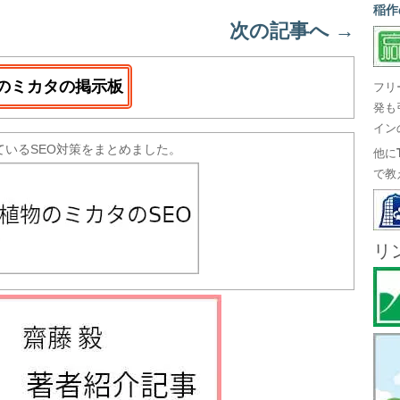
稲作
次の記事へ
→
のミカタの掲示板
フリ
発も
イン
ているSEO対策をまとめました。
他に
で教
リ