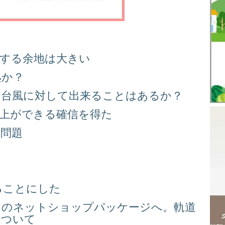
善する余地は大きい
処か？
る台風に対して出来ることはあるか？
向上ができる確信を得た
り問題
る
ることにした
スのネットショップパッケージへ。軌道
について