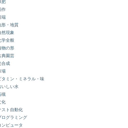
緑肥
稲作
道端
地形・地質
自然現象
化学全般
植物の形
古典園芸
光合成
市場
ビタミン・ミネラル・味
おいしい水
高槻
文化
テスト自動化
プログラミング
コンピュータ