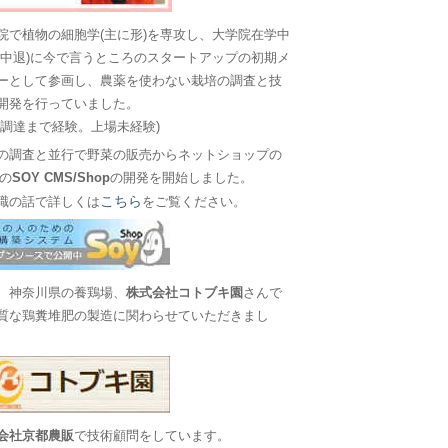
院で植物の細胞学(主に形)を専攻し、大学院在学中
に中退)に今で言うところのスタートアップの初期メ
ーとして参画し、農薬を使わない栽培の調査と技
開発を行っていました。
金調達まで経験。上場未経験)
の調査と並行で野菜の販売からネットショップの
Sの
SOY CMS/Shop
の開発を開始しました。
こちら
職の話で詳しくは
をご覧ください。
、神奈川県の養鶏場、
株式会社コトブキ園
さんで
質な鶏糞堆肥の製造に関わらせていただきまし
会社京都農販
で技術顧問をしています。