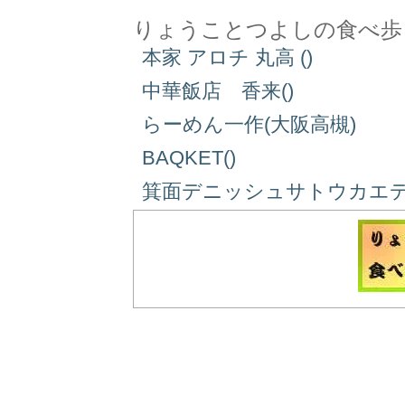
りょうことつよしの食べ歩
本家 アロチ 丸高 ()
中華飯店 香来()
らーめん一作(大阪高槻)
BAQKET()
箕面デニッシュサトウカエデ