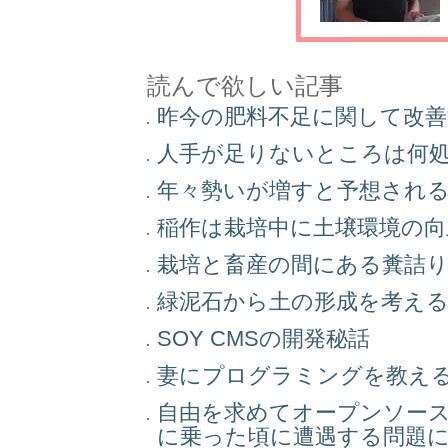
読んで欲しい記事
昨今の肥料不足に関して改
人手が足りないところは何
年々勢いが増すと予想され
稲作は栽培中に土壌環境の
栽培と畜産の間にある糞詰
緑泥石から土の形成を考え
SOY CMSの開発秘話
妻にプログラミングを教え
自由を求めてオープンソー
に乗った頃に遭遇する問題