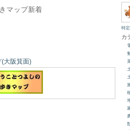
きマップ新着
特
カ
(大阪箕面)