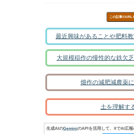
この記事のURL
最近興味があることや肥料教
大規模稲作の慢性的な鉄欠乏
畑作の減肥減農薬に
土を理解す
生成AIの
Gemini
のAPIを活用して、XでAI広