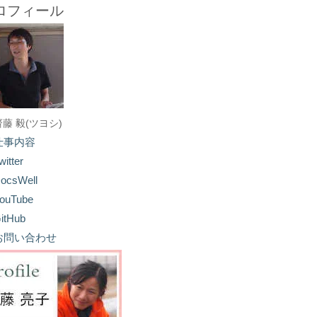
ロフィール
齋藤 毅(ツヨシ)
仕事内容
witter
ocsWell
ouTube
itHub
お問い合わせ