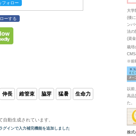
evをフォロー
大学
(後
フォローする
ンバ
法の
(資
栽培
CM
※前
以前
伸長
維管束
脇芽
猛暑
生命力
高品
た。
て自動生成されています。
プラグインで入力補完機能を追加しました
株式