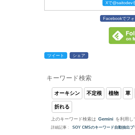
Xで@saitod
Facebookで
ツイート
シェア
キーワード検索
オーキシン
不定根
植物
草
折れる
上のキーワード検索は
Gemini
を利用し
詳細記事 :
SOY CMSのキーワード自動抽出