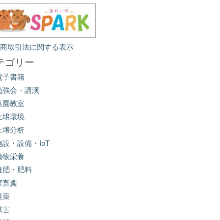
定商取引法に関する表示
テゴリー
電子書籍
勉強会・講演
菜園教室
土壌環境
土壌分析
施設・設備・IoT
植物栄養
堆肥・肥料
家畜糞
農薬
獣害