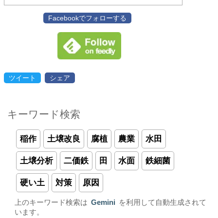
Facebookでフォローする
ツイート
シェア
キーワード検索
稲作
土壌改良
腐植
農業
水田
土壌分析
二価鉄
田
水面
鉄細菌
硬い土
対策
原因
上のキーワード検索は
Gemini
を利用して自動生成されて
います。