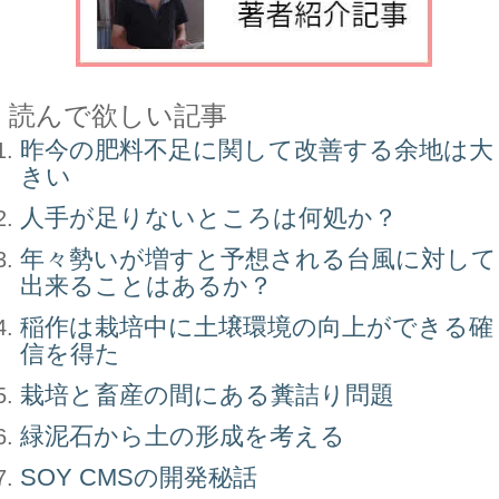
読んで欲しい記事
昨今の肥料不足に関して改善する余地は大
きい
人手が足りないところは何処か？
年々勢いが増すと予想される台風に対して
出来ることはあるか？
稲作は栽培中に土壌環境の向上ができる確
信を得た
栽培と畜産の間にある糞詰り問題
緑泥石から土の形成を考える
SOY CMSの開発秘話