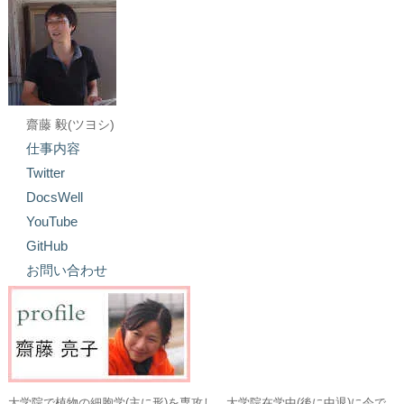
齋藤 毅(ツヨシ)
仕事内容
Twitter
DocsWell
YouTube
GitHub
お問い合わせ
大学院で植物の細胞学(主に形)を専攻し、大学院在学中(後に中退)に今で