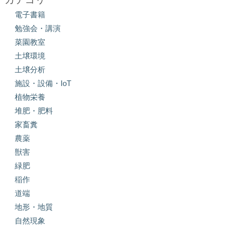
電子書籍
勉強会・講演
菜園教室
土壌環境
土壌分析
施設・設備・IoT
植物栄養
堆肥・肥料
家畜糞
農薬
獣害
緑肥
稲作
道端
地形・地質
自然現象