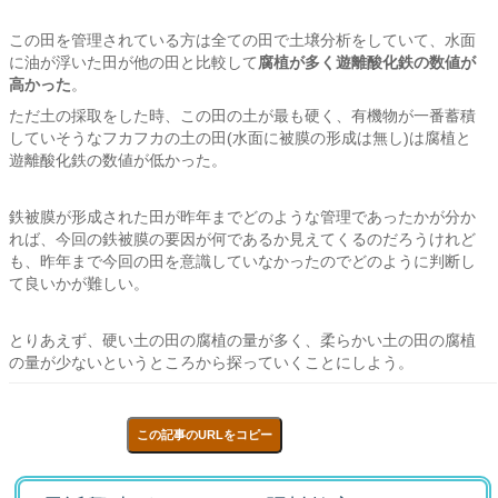
この田を管理されている方は全ての田で土壌分析をしていて、水面
に油が浮いた田が他の田と比較して
腐植が多く遊離酸化鉄の数値が
高かった
。
ただ土の採取をした時、この田の土が最も硬く、有機物が一番蓄積
していそうなフカフカの土の田(水面に被膜の形成は無し)は腐植と
遊離酸化鉄の数値が低かった。
鉄被膜が形成された田が昨年までどのような管理であったかが分か
れば、今回の鉄被膜の要因が何であるか見えてくるのだろうけれど
も、昨年まで今回の田を意識していなかったのでどのように判断し
て良いかが難しい。
とりあえず、硬い土の田の腐植の量が多く、柔らかい土の田の腐植
の量が少ないというところから探っていくことにしよう。
この記事のURLをコピー