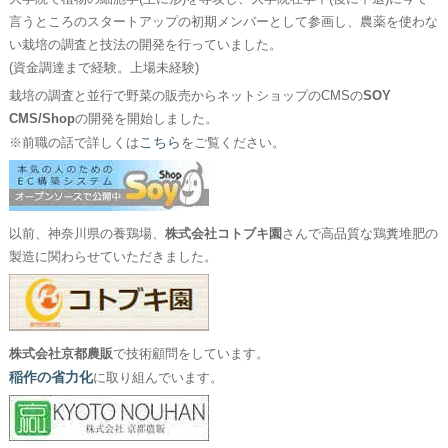
言うところのスタートアップの初期メンバーとして参画し、農薬を使わな
い栽培の調査と技法の開発を行っていました。
(資金調達まで経験。上場未経験)
栽培の調査と並行で野菜の販売からネットショップのCMSの
SOY
CMS/Shop
の開発を開始しました。
こちら
※前職の話で詳しくは
をご覧ください。
以前、神奈川県の養鶏場、
株式会社コトブキ園
さんで高品質な鶏糞堆肥の
製造に関わらせていただきました。
株式会社京都農販
で技術顧問をしています。
稲作の省力化
に取り組んでいます。