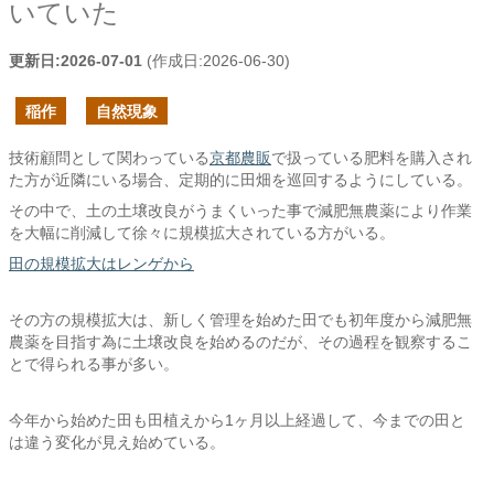
いていた
更新日:
2026-07-01
(作成日:
2026-06-30
)
稲作
自然現象
技術顧問として関わっている
京都農販
で扱っている肥料を購入され
た方が近隣にいる場合、定期的に田畑を巡回するようにしている。
その中で、土の土壌改良がうまくいった事で減肥無農薬により作業
を大幅に削減して徐々に規模拡大されている方がいる。
田の規模拡大はレンゲから
その方の規模拡大は、新しく管理を始めた田でも初年度から減肥無
農薬を目指す為に土壌改良を始めるのだが、その過程を観察するこ
とで得られる事が多い。
今年から始めた田も田植えから1ヶ月以上経過して、今までの田と
は違う変化が見え始めている。