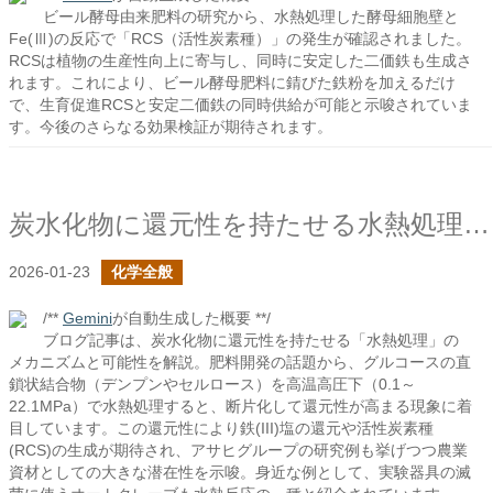
ビール酵母由来肥料の研究から、水熱処理した酵母細胞壁と
Fe(Ⅲ)の反応で「RCS（活性炭素種）」の発生が確認されました。
RCSは植物の生産性向上に寄与し、同時に安定した二価鉄も生成さ
れます。これにより、ビール酵母肥料に錆びた鉄粉を加えるだけ
で、生育促進RCSと安定二価鉄の同時供給が可能と示唆されていま
す。今後のさらなる効果検証が期待されます。
炭水化物に還元性を持たせる水熱処理とは何だ？
2026-01-23
化学全般
/**
Gemini
が自動生成した概要 **/
ブログ記事は、炭水化物に還元性を持たせる「水熱処理」の
メカニズムと可能性を解説。肥料開発の話題から、グルコースの直
鎖状結合物（デンプンやセルロース）を高温高圧下（0.1～
22.1MPa）で水熱処理すると、断片化して還元性が高まる現象に着
目しています。この還元性により鉄(III)塩の還元や活性炭素種
(RCS)の生成が期待され、アサヒグループの研究例も挙げつつ農業
資材としての大きな潜在性を示唆。身近な例として、実験器具の滅