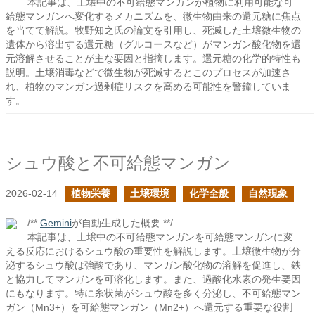
本記事は、土壌中の不可給態マンガンが植物に利用可能な可
給態マンガンへ変化するメカニズムを、微生物由来の還元糖に焦点
を当てて解説。牧野知之氏の論文を引用し、死滅した土壌微生物の
遺体から溶出する還元糖（グルコースなど）がマンガン酸化物を還
元溶解させることが主な要因と指摘します。還元糖の化学的特性も
説明。土壌消毒などで微生物が死滅するとこのプロセスが加速さ
れ、植物のマンガン過剰症リスクを高める可能性を警鐘していま
す。
シュウ酸と不可給態マンガン
2026-02-14
植物栄養
土壌環境
化学全般
自然現象
/**
Gemini
が自動生成した概要 **/
本記事は、土壌中の不可給態マンガンを可給態マンガンに変
える反応におけるシュウ酸の重要性を解説します。土壌微生物が分
泌するシュウ酸は強酸であり、マンガン酸化物の溶解を促進し、鉄
と協力してマンガンを可溶化します。また、過酸化水素の発生要因
にもなります。特に糸状菌がシュウ酸を多く分泌し、不可給態マン
ガン（Mn3+）を可給態マンガン（Mn2+）へ還元する重要な役割