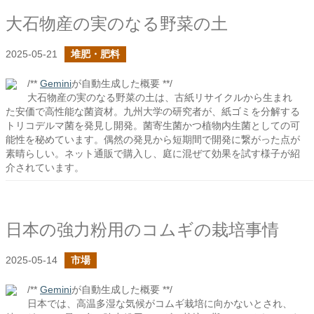
大石物産の実のなる野菜の土
2025-05-21
堆肥・肥料
/**
Gemini
が自動生成した概要 **/
大石物産の実のなる野菜の土は、古紙リサイクルから生まれ
た安価で高性能な菌資材。九州大学の研究者が、紙ゴミを分解する
トリコデルマ菌を発見し開発。菌寄生菌かつ植物内生菌としての可
能性を秘めています。偶然の発見から短期間で開発に繋がった点が
素晴らしい。ネット通販で購入し、庭に混ぜて効果を試す様子が紹
介されています。
日本の強力粉用のコムギの栽培事情
2025-05-14
市場
/**
Gemini
が自動生成した概要 **/
日本では、高温多湿な気候がコムギ栽培に向かないとされ、