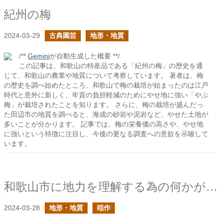
紀州の梅
2024-03-29
古典園芸
地形・地質
/**
Gemini
が自動生成した概要 **/
この記事は、和歌山の特産品である「紀州の梅」の歴史を通
じて、和歌山の農業や地質について考察しています。 著者は、梅
の歴史を調べ始めたところ、和歌山で梅の栽培が始まったのは江戸
時代と意外に新しく、年貢の負担軽減のためにやせ地に強い「やぶ
梅」が栽培されたことを知ります。 さらに、梅の栽培が盛んだっ
た田辺市の地質を調べると、海成の砂岩や泥岩など、やせた土地が
多いことが分かります。 記事では、梅の栄養価の高さや、やせ地
に強いという特徴に注目し、今後の更なる調査への意欲を示唆して
います。
和歌山市に地力を理解する為の何かがある予感がある
2024-03-28
地形・地質
稲作