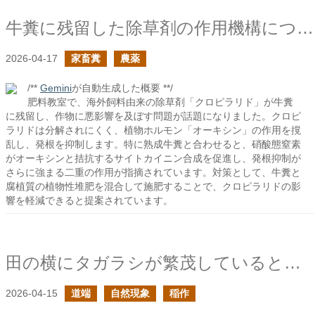
牛糞に残留した除草剤の作用機構について
2026-04-17
家畜糞
農薬
/**
Gemini
が自動生成した概要 **/
肥料教室で、海外飼料由来の除草剤「クロピラリド」が牛糞
に残留し、作物に悪影響を及ぼす問題が話題になりました。クロピ
ラリドは分解されにくく、植物ホルモン「オーキシン」の作用を撹
乱し、発根を抑制します。特に熟成牛糞と合わせると、硝酸態窒素
がオーキシンと拮抗するサイトカイニン合成を促進し、発根抑制が
さらに強まる二重の作用が指摘されています。対策として、牛糞と
腐植質の植物性堆肥を混合して施肥することで、クロピラリドの影
響を軽減できると提案されています。
田の横にタガラシが繁茂していると困るよね
2026-04-15
道端
自然現象
稲作