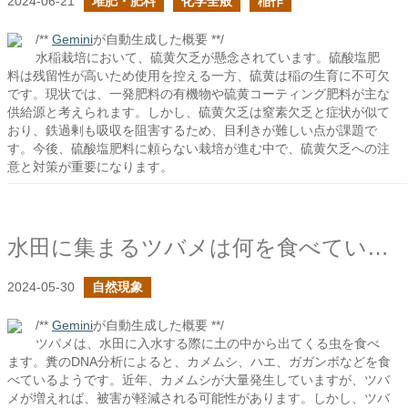
2024-06-21
堆肥・肥料
化学全般
稲作
/**
Gemini
が自動生成した概要 **/
水稲栽培において、硫黄欠乏が懸念されています。硫酸塩肥
料は残留性が高いため使用を控える一方、硫黄は稲の生育に不可欠
です。現状では、一発肥料の有機物や硫黄コーティング肥料が主な
供給源と考えられます。しかし、硫黄欠乏は窒素欠乏と症状が似て
おり、鉄過剰も吸収を阻害するため、目利きが難しい点が課題で
す。今後、硫酸塩肥料に頼らない栽培が進む中で、硫黄欠乏への注
意と対策が重要になります。
水田に集まるツバメは何を食べているのだろう？
2024-05-30
自然現象
/**
Gemini
が自動生成した概要 **/
ツバメは、水田に入水する際に土の中から出てくる虫を食べ
ます。糞のDNA分析によると、カメムシ、ハエ、ガガンボなどを食
べているようです。近年、カメムシが大量発生していますが、ツバ
メが増えれば、被害が軽減される可能性があります。しかし、ツバ