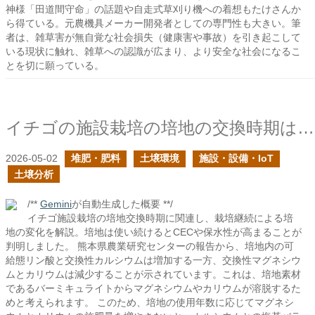
神様「田道間守命」の話題や自走式草刈り機への着想もたけさんか
ら得ている。元農機具メーカー開発者としての専門性も大きい。筆
者は、雑草害が無自覚な社会損失（健康害や事故）を引き起こして
いる現状に触れ、雑草への認識が広まり、より安全な社会になるこ
とを切に願っている。
イチゴの施設栽培の培地の交換時期はどのように判断すれば良い？の続き
2026-05-02
堆肥・肥料
土壌環境
施設・設備・IoT
土壌分析
/**
Gemini
が自動生成した概要 **/
イチゴ施設栽培の培地交換時期に関連し、栽培継続による培
地の変化を解説。培地は使い続けるとCECや保水性が高まることが
判明しました。 熊本県農業研究センターの報告から、培地内の可
給態リン酸と交換性カルシウムは増加する一方、交換性マグネシウ
ムとカリウムは減少することが示されています。これは、培地素材
であるバーミキュライトからマグネシウムやカリウムが溶脱するた
めと考えられます。 このため、培地の使用年数に応じてマグネシ