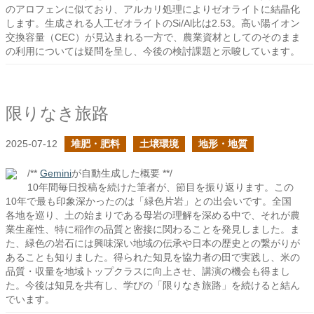
のアロフェンに似ており、アルカリ処理によりゼオライトに結晶化
します。生成される人工ゼオライトのSi/Al比は2.53。高い陽イオン
交換容量（CEC）が見込まれる一方で、農業資材としてのそのまま
の利用については疑問を呈し、今後の検討課題と示唆しています。
限りなき旅路
2025-07-12
堆肥・肥料
土壌環境
地形・地質
/**
Gemini
が自動生成した概要 **/
10年間毎日投稿を続けた筆者が、節目を振り返ります。この
10年で最も印象深かったのは「緑色片岩」との出会いです。全国
各地を巡り、土の始まりである母岩の理解を深める中で、それが農
業生産性、特に稲作の品質と密接に関わることを発見しました。ま
た、緑色の岩石には興味深い地域の伝承や日本の歴史との繋がりが
あることも知りました。得られた知見を協力者の田で実践し、米の
品質・収量を地域トップクラスに向上させ、講演の機会も得まし
た。今後は知見を共有し、学びの「限りなき旅路」を続けると結ん
でいます。