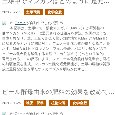
土壌中でマンガンはどのように還元されるか？
2026-02-11
土壌環境
化学全般
/**
Gemini
が自動生成した概要 **/
本記事は、土壌中で二酸化マンガン（Mn(Ⅳ)）が可溶性の二
価マンガン（Mn(Ⅱ)）に還元される仕組みを解説。水田のような
環境と異なり、還元反応が起こり難い畑作地でもMn(Ⅳ)がMn(Ⅱ)
に戻るのかという疑問に対し、フェノール化合物が鍵となることを
示す。Mn(Ⅳ)はヒドロキノン、フェルラ酸、バニリン酸などのフ
ェノール化合物を酸化する過程で、自らはMn(Ⅱ)へと非生物的に
還元される。この反応により、フェノール化合物は酸化重合し腐植
の前駆物質を生成。マンガンの酸化還元機能が、土壌の腐植物質形
成に重要な役割を果たすメカニズムを明らかにする。
ビール酵母由来の肥料の効果を改めて考えてみたの続き
2026-01-25
堆肥・肥料
植物栄養
化学全般
/**
Gemini
が自動生成した概要 **/