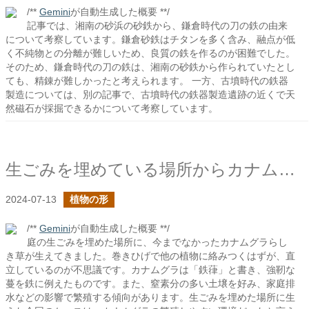
/**
Gemini
が自動生成した概要 **/
記事では、湘南の砂浜の砂鉄から、鎌倉時代の刀の鉄の由来
について考察しています。鎌倉砂鉄はチタンを多く含み、融点が低
く不純物との分離が難しいため、良質の鉄を作るのが困難でした。
そのため、鎌倉時代の刀の鉄は、湘南の砂鉄から作られていたとし
ても、精錬が難しかったと考えられます。 一方、古墳時代の鉄器
製造については、別の記事で、古墳時代の鉄器製造遺跡の近くで天
然磁石が採掘できるかについて考察しています。
生ごみを埋めている場所からカナムグラらしき草が生えた
2024-07-13
植物の形
/**
Gemini
が自動生成した概要 **/
庭の生ごみを埋めた場所に、今までなかったカナムグラらし
き草が生えてきました。巻きひげで他の植物に絡みつくはずが、直
立しているのが不思議です。カナムグラは「鉄葎」と書き、強靭な
蔓を鉄に例えたものです。また、窒素分の多い土壌を好み、家庭排
水などの影響で繁殖する傾向があります。生ごみを埋めた場所に生