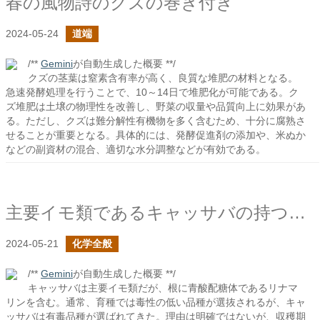
春の風物詩のクズの巻き付き
2024-05-24
道端
/**
Gemini
が自動生成した概要 **/
クズの茎葉は窒素含有率が高く、良質な堆肥の材料となる。
急速発酵処理を行うことで、10～14日で堆肥化が可能である。ク
ズ堆肥は土壌の物理性を改善し、野菜の収量や品質向上に効果があ
る。ただし、クズは難分解性有機物を多く含むため、十分に腐熟さ
せることが重要となる。具体的には、発酵促進剤の添加や、米ぬか
などの副資材の混合、適切な水分調整などが有効である。
主要イモ類であるキャッサバの持つ毒性
2024-05-21
化学全般
/**
Gemini
が自動生成した概要 **/
キャッサバは主要イモ類だが、根に青酸配糖体であるリナマ
リンを含む。通常、育種では毒性の低い品種が選抜されるが、キャ
ッサバは有毒品種が選ばれてきた。理由は明確ではないが、収穫期