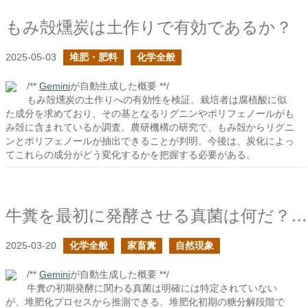
もみ殻燻炭は土作りで有効であるか？
2025-05-03
堆肥・肥料
化学全般
/**
Gemini
が自動生成した概要 **/
もみ殻燻炭の土作りへの有効性を検証。栽培者は腐植酸に似
た成分を求めており、その基となるリグニンやポリフェノールがも
み殻に含まれているか調査。農研機構の研究で、もみ殻からリグニ
ンとポリフェノールが抽出できることが判明。今後は、炭化によっ
てこれらの成分がどう変化するかを把握する必要がある。
牛糞を最初に発酵させる真菌は何だ？の続き
2025-03-20
化学全般
家畜糞
自然現象
/**
Gemini
が自動生成した概要 **/
牛糞の初期発酵に関わる真菌は明確には特定されていない
が、堆肥化プロセスから推測できる。堆肥化初期の糖分解段階で