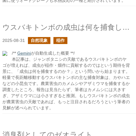
菌に使うオートクレーブも水熱反応の一種と紹介されています。
ウスバキトンボの成虫は何を捕食している？
2025-08-31
自然現象
稲作
/**
Gemini
が自動生成した概要 **/
本記事は、ジャンボタニシの天敵であるウスバキトンボのヤ
ゴが増えれば、成虫が稲作・畑作に貢献するのではという期待を背
景に、「成虫は何を捕食するのか？」という問いから始まります。
軽量で長距離移動するウスバキトンボの主な捕食対象は、カやハエ
などの小昆虫です。農業害虫のカメムシやアザミウマを捕食するか
調査したところ、報告は見当たらず、筆者はカメムシには大きす
ぎ、アザミウマには小さすぎると推測。もしウスバキトンボの成虫
が農業害虫の天敵であれば、もっと注目されるだろうという筆者の
見解が述べられています。
消臭剤としてのゼオライト