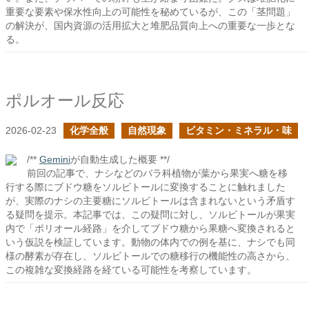
重要な要素や保水性向上の可能性を秘めているが、この「茎問題」
の解決が、国内資源の活用拡大と堆肥品質向上への重要な一歩とな
る。
ポルオール反応
2026-02-23
化学全般
自然現象
ビタミン・ミネラル・味
/**
Gemini
が自動生成した概要 **/
前回の記事で、ナシなどのバラ科植物が葉から果実へ糖を移
行する際にブドウ糖をソルビトールに変換することに触れました
が、実際のナシの主要糖にソルビトールは含まれないという矛盾す
る疑問を提示。本記事では、この疑問に対し、ソルビトールが果実
内で「ポリオール経路」を介してブドウ糖から果糖へ変換されると
いう仮説を検証しています。動物の体内での例を基に、ナシでも同
様の酵素が存在し、ソルビトールでの糖移行の機能性の高さから、
この複雑な変換経路を経ている可能性を考察しています。