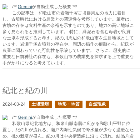
/**
Gemini
が自動生成した概要 **/
この記事は、和歌山市の岩瀬千塚古墳群周辺の地力に着目
し、古墳時代における農業との関連性を考察しています。筆者は、
古墳の存在は食料生産の余裕を示すものであり、地力の高い地域に
多く見られると推測しています。 特に、緑泥石を含む母岩が良質
な土壌を形成すると考え、紀の川周辺の和歌山市を注目地域として
います。岩瀬千塚古墳群の存在や、周辺の稲作の痕跡から、紀氏が
農業に関わっていた可能性を示唆しています。 さらに、歴史的に
重要な日前神社の存在も、和歌山市の農業史を探求する上で重要な
手がかりになると考えています。
紀北と紀の川
2024-03-24
土壌環境
地形・地質
自然現象
/**
Gemini
が自動生成した概要 **/
和歌山県紀北地方は、和泉山脈南麓に広がる和歌山平野に位
置し、紀の川が流れる。瀬戸内海性気候で降水量が少なく温暖なた
め、桃の栽培が盛ん。紀の川は中央構造線に沿って流れ、結晶片岩