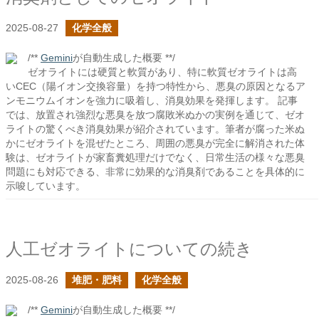
2025-08-27
化学全般
/**
Gemini
が自動生成した概要 **/
ゼオライトには硬質と軟質があり、特に軟質ゼオライトは高
いCEC（陽イオン交換容量）を持つ特性から、悪臭の原因となるア
ンモニウムイオンを強力に吸着し、消臭効果を発揮します。 記事
では、放置され強烈な悪臭を放つ腐敗米ぬかの実例を通じて、ゼオ
ライトの驚くべき消臭効果が紹介されています。筆者が腐った米ぬ
かにゼオライトを混ぜたところ、周囲の悪臭が完全に解消された体
験は、ゼオライトが家畜糞処理だけでなく、日常生活の様々な悪臭
問題にも対応できる、非常に効果的な消臭剤であることを具体的に
示唆しています。
人工ゼオライトについての続き
2025-08-26
堆肥・肥料
化学全般
/**
Gemini
が自動生成した概要 **/