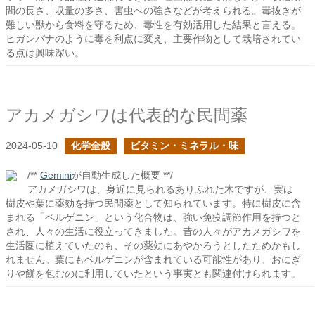
間の長さ、収量の多さ、害虫への強さなどが考えられる。毒抜きが
難しい獣から食料を守るため、毒性を有効活用した結果と言える。
ヒガンバナのように毒を利点に変え、主要作物として栽培されてい
る点は興味深い。
アカメガシワは代表的な民間薬
2024-05-10
化学全般
ビタミン・ミネラル・味
/**
Gemini
が自動生成した概要 **/
アカメガシワは、身近に見られるありふれた木ですが、実は
樹皮や葉に薬効を持つ民間薬として知られています。特に樹皮に含
まれる「ベルゲニン」という化合物は、強い免疫調節作用を持つと
され、人々の生活に役立ってきました。昔の人々がアカメガシワを
生活圏に植えていたのも、その薬効にあやかろうとしたためかもし
れません。葉にもベルゲニンが含まれている可能性があり、おにぎ
りや餅を包むのに利用していたという事実とも関連付けられます。