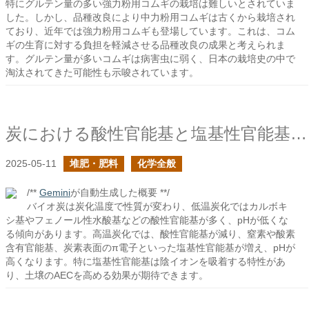
特にグルテン量の多い強力粉用コムギの栽培は難しいとされていま
した。しかし、品種改良により中力粉用コムギは古くから栽培され
ており、近年では強力粉用コムギも登場しています。これは、コム
ギの生育に対する負担を軽減させる品種改良の成果と考えられま
す。グルテン量が多いコムギは病害虫に弱く、日本の栽培史の中で
淘汰されてきた可能性も示唆されています。
炭における酸性官能基と塩基性官能基は何だ？
2025-05-11
堆肥・肥料
化学全般
/**
Gemini
が自動生成した概要 **/
バイオ炭は炭化温度で性質が変わり、低温炭化ではカルボキ
シ基やフェノール性水酸基などの酸性官能基が多く、pHが低くな
る傾向があります。高温炭化では、酸性官能基が減り、窒素や酸素
含有官能基、炭素表面のπ電子といった塩基性官能基が増え、pHが
高くなります。特に塩基性官能基は陰イオンを吸着する特性があ
り、土壌のAECを高める効果が期待できます。