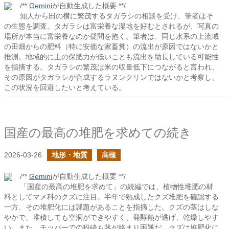
/**
Gemini
が自動生成した概要 **/
知人から田の横に繁茂するタガラシの相談を受け、筆者はそ
の生態を調査。タガラシは富栄養な湿地を好むとされるが、写真の
場所が本当に富栄養なのか疑問を抱く。筆者は、同じ水系の上流域
の田畑からの肥料（特に安価な家畜糞）の流出が原因ではないかと
推測。地域的に土の保肥力が低いことも流出を助長している可能性
を指摘する。タガラシの繁茂は米の収量低下につながると言われ、
その原因がタガラシが合成するラヌンクリンではないかと考察し、
この状況を回避したいと考えている。
国産の最高の堆肥を求めての続き
2026-03-26
地形・地質
高槻
/**
Gemini
が自動生成した概要 **/
「国産の最高の堆肥を求めて」の続編では、植物性堆肥の材
料としてマメ科のクズに注目。半年で熟成したクズ堆肥を確認する
一方、その堆肥化には課題があることを指摘した。クズの茎はしな
やかで、堆積しても空洞ができやすく、発酵熱が逃げ、乾燥しやす
い。また、チッパーでの粉砕も茎が絡まり困難だ。クズは堆肥化に