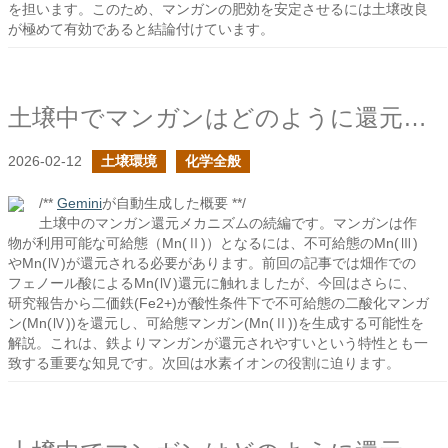
を担います。このため、マンガンの肥効を安定させるには土壌改良
が極めて有効であると結論付けています。
土壌中でマンガンはどのように還元されるか？の続き
2026-02-12
土壌環境
化学全般
/**
Gemini
が自動生成した概要 **/
土壌中のマンガン還元メカニズムの続編です。マンガンは作
物が利用可能な可給態（Mn(Ⅱ)）となるには、不可給態のMn(Ⅲ)
やMn(Ⅳ)が還元される必要があります。前回の記事では畑作での
フェノール酸によるMn(Ⅳ)還元に触れましたが、今回はさらに、
研究報告から二価鉄(Fe2+)が酸性条件下で不可給態の二酸化マンガ
ン(Mn(Ⅳ))を還元し、可給態マンガン(Mn(Ⅱ))を生成する可能性を
解説。これは、鉄よりマンガンが還元されやすいという特性とも一
致する重要な知見です。次回は水素イオンの役割に迫ります。