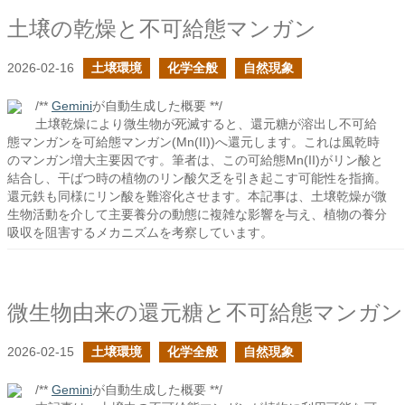
土壌の乾燥と不可給態マンガン
2026-02-16
土壌環境
化学全般
自然現象
/**
Gemini
が自動生成した概要 **/
土壌乾燥により微生物が死滅すると、還元糖が溶出し不可給
態マンガンを可給態マンガン(Mn(II))へ還元します。これは風乾時
のマンガン増大主要因です。筆者は、この可給態Mn(II)がリン酸と
結合し、干ばつ時の植物のリン酸欠乏を引き起こす可能性を指摘。
還元鉄も同様にリン酸を難溶化させます。本記事は、土壌乾燥が微
生物活動を介して主要養分の動態に複雑な影響を与え、植物の養分
吸収を阻害するメカニズムを考察しています。
微生物由来の還元糖と不可給態マンガン
2026-02-15
土壌環境
化学全般
自然現象
/**
Gemini
が自動生成した概要 **/