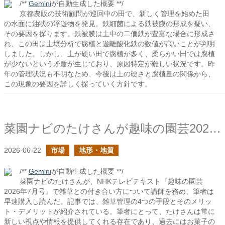
/**
Gemini
が自動生成した概要 **/
京都農販の技術顧問が巡回中の田で、新しく管理を始めた田
の水面に油状の浮遊物を発見。鉄細菌による鉄被膜の形成を疑い、
その要因を探ります。鉄被膜は土中の二価鉄が豊富な場合に形成さ
れ、この田は土壌分析で腐植と遊離酸化鉄の数値が高いことが判明
しました。しかし、土が硬い田で腐植が多く、柔らかい田では腐植
が少ないという矛盾が生じており、原因特定が難しい状況です。昨
年の管理状況も不明なため、今後は土の硬さと腐植量の関係から、
この現象の要因を詳しく探っていく方針です。
菜園ナビのたけさんが趣味の園芸2026年7月号の企画で講師をされていたので購入した
2026-06-22
市場
地形・地質
/**
Gemini
が自動生成した概要 **/
菜園ナビのたけさんが、NHKテレビテキスト『趣味の園芸
2026年7月号』で雑草との付き合い方について講師を務め、筆者は
早速購入し読んだ。記事では、雑草管理の4つの手段とそのメリッ
ト・デメリットが紹介されている。筆者にとって、たけさんは常に
新しい視点や情報を提供してくれる存在であり、過去にはお菓子の