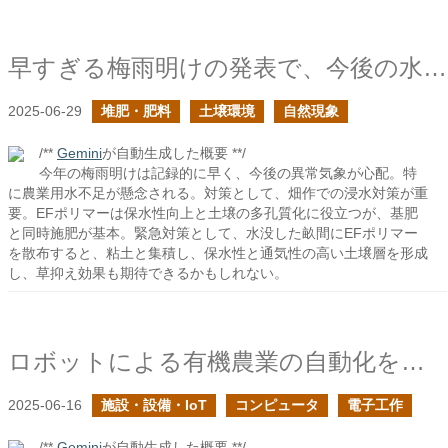
早すぎる梅雨明けの発表で、今後の水害や干ばつが怖い
2025-06-29
堆肥・肥料
土壌環境
自然現象
/**
Gemini
が自動生成した概要 **/
今年の梅雨明けは記録的に早く、今後の異常気象が心配。特
に農業用水不足が懸念される。対策として、畑作での浸水対策が重
要。EFポリマーは保水性向上と土壌の多孔質化に役立つが、基肥
と同時施肥が基本。緊急対策として、水没した畝間にEFポリマー
を散布すると、粘土と集積し、保水性と通気性の高い土壌層を形成
し、草抑え効果も期待できるかもしれない。
ロボットによる有機農業の自動化を目指すトクイテンさんの自社圃場を訪問
2025-06-16
施設・設備・IoT
コンピュータ
電子工作
/**
Gemini
が自動生成した概要 **/