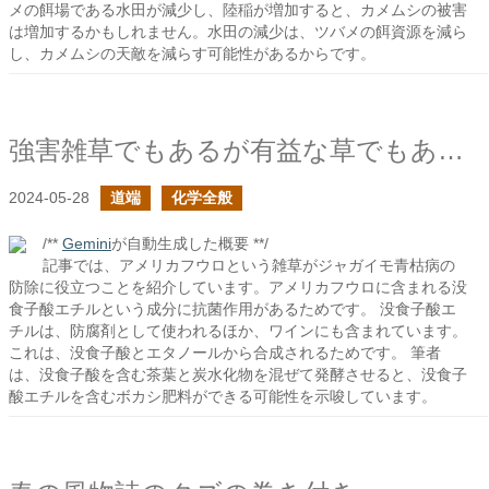
メの餌場である水田が減少し、陸稲が増加すると、カメムシの被害
は増加するかもしれません。水田の減少は、ツバメの餌資源を減ら
し、カメムシの天敵を減らす可能性があるからです。
強害雑草でもあるが有益な草でもあるアメリカフウロ
2024-05-28
道端
化学全般
/**
Gemini
が自動生成した概要 **/
記事では、アメリカフウロという雑草がジャガイモ青枯病の
防除に役立つことを紹介しています。アメリカフウロに含まれる没
食子酸エチルという成分に抗菌作用があるためです。 没食子酸エ
チルは、防腐剤として使われるほか、ワインにも含まれています。
これは、没食子酸とエタノールから合成されるためです。 筆者
は、没食子酸を含む茶葉と炭水化物を混ぜて発酵させると、没食子
酸エチルを含むボカシ肥料ができる可能性を示唆しています。