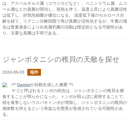
は、アスペルギルス属（コウジカビなど）、ペニシリウム属、ムコ
ール属などの真菌が関与し、発熱を伴う。温度上昇により真菌活性
は低下し、好気性細菌が優位になる。 温度低下後のセルロース分
解を経て、リグニン分解段階で再び真菌が活性化するが、牛糞の場
合は窒素過多により白色腐朽菌の活動は限定的となる可能性があ
り、主要な真菌は不明である。
ジャンボタニシの稚貝の天敵を探せ
2024-09-03
稲作
/**
Gemini
が自動生成した概要 **/
ヤゴと呼ばれるトンボの幼虫は、ジャンボタニシの稚貝を捕
食することが明らかになった。トンボが田んぼに産卵することで、
稲を食害しないウスバキトンボが増加し、ジャンボタニシの稚貝の
個体数を抑えるという有益な生態系が形成されている可能性があ
る。