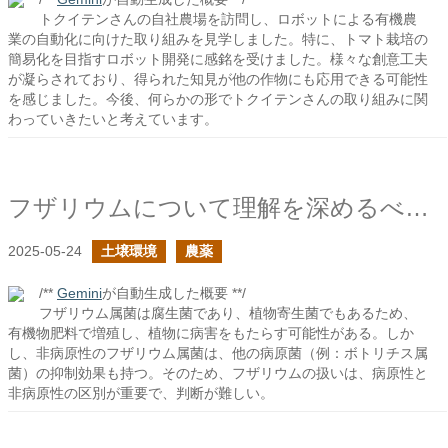
トクイテンさんの自社農場を訪問し、ロボットによる有機農
業の自動化に向けた取り組みを見学しました。特に、トマト栽培の
簡易化を目指すロボット開発に感銘を受けました。様々な創意工夫
が凝らされており、得られた知見が他の作物にも応用できる可能性
を感じました。今後、何らかの形でトクイテンさんの取り組みに関
わっていきたいと考えています。
フザリウムについて理解を深めるべきだ
2025-05-24
土壌環境
農薬
/**
Gemini
が自動生成した概要 **/
フザリウム属菌は腐生菌であり、植物寄生菌でもあるため、
有機物肥料で増殖し、植物に病害をもたらす可能性がある。しか
し、非病原性のフザリウム属菌は、他の病原菌（例：ボトリチス属
菌）の抑制効果も持つ。そのため、フザリウムの扱いは、病原性と
非病原性の区別が重要で、判断が難しい。