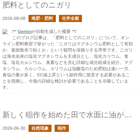
肥料としてのニガリ
2026-08-08
堆肥・肥料
化学全般
/**
Gemini
が自動生成した概要 **/
このブログ記事は、「肥料としてのニガリ」について、オン
ライン肥料教室で挙がった「ニガリはマグネシウム肥料として有効
か、葉面散布で効くか」という疑問を深掘りする序章です。ニガリ
は海水由来の塩化マグネシウムを主成分とし、塩化カリウム、食
塩、塩化カルシウム、臭素などを含む詳細な成分組成を紹介。マグ
ネシウム、カルシウム、カリウムは塩酸塩のため肥効は速い一方、
食塩の量が多く、EC値上昇という副作用に留意する必要があるこ
とを指摘し、今後の詳細な検討が必要であることを示唆していま
す。
新しく稲作を始めた田で水面に油が浮いていた
2026-06-30
自然現象
稲作