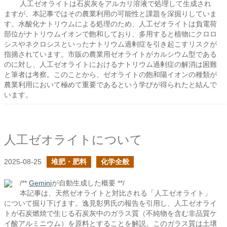
人工ゼオライトは石炭灰をアルカリ溶液で処理して生成され
ますが、本記事ではその農業利用の可能性と課題を深掘りしていま
す。水酸化ナトリウムによる処理のため、人工ゼオライトは負電荷
部位がナトリウムイオンで飽和しており、多用すると植物にクロロ
シスやネクロシスといったナトリウム過剰症を引き起こすリスクが
指摘されています。市販の農業用ゼオライトがカルシウム型である
のに対し、人工ゼオライトにおけるナトリウム過剰症の解消は困難
と筆者は考察。このことから、ゼオライトの飽和陽イオンの種類が
農業利用において極めて重要であるという学びが得られたと結んで
います。
人工ゼオライトについて
2025-08-25
堆肥・肥料
化学全般
/**
Gemini
が自動生成した概要 **/
本記事は、天然ゼオライトと対比される「人工ゼオライト」
について掘り下げます。逸見彰男氏の報告を引用し、人工ゼオライ
トが石炭燃焼で生じる石炭灰中のガラス質（不純物を含む非品質ケ
イ酸アルミニウム）を原料とすることを解説。このガラス質は土壌