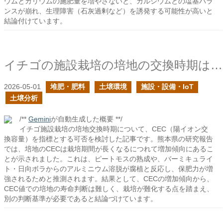
ウムとカリウムの施肥量を増やさないと、カルシウムとの塩基バラ
ンスが崩れ、生理障害（石灰過剰など）を誘発する可能性が高いと
結論付けています。
イチゴの施設栽培の培地の交換時期はどのように判断すれば良い？
2026-05-01
堆肥・肥料
土壌環境
施設・設備・IoT
土壌分析
/**
Gemini
が自動生成した概要 **/
イチゴ施設栽培の培地交換時期について、CEC（陽イオン交
換容量）を指標とする可否を検討した記事です。熊本県の研究報告
では、培地のCECは栽培期間が長くなるにつれて増加傾向にあるこ
とが示されました。これは、ピートモスの熟成や、バーミキュライ
ト・日向ボラからのアルミニウム溶脱が腐植と反応し、保肥力が増
強されるためと推測されます。結果として、CECの増加傾向から、
CEC値での培地の寿命判断は難しく、栽培が難化する点を踏まえ、
別の判断基準が必要であると結論づけています。