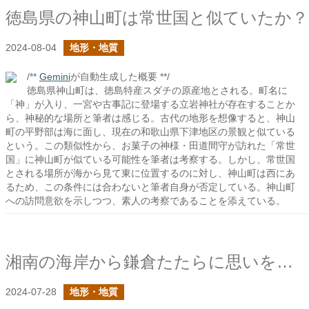
徳島県の神山町は常世国と似ていたか？
2024-08-04
地形・地質
/**
Gemini
が自動生成した概要 **/
徳島県神山町は、徳島特産スダチの原産地とされる。町名に
「神」が入り、一宮や古事記に登場する立岩神社が存在することか
ら、神秘的な場所と筆者は感じる。古代の地形を想像すると、神山
町の平野部は海に面し、現在の和歌山県下津地区の景観と似ている
という。この類似性から、お菓子の神様・田道間守が訪れた「常世
国」に神山町が似ている可能性を筆者は考察する。しかし、常世国
とされる場所が海から見て東に位置するのに対し、神山町は西にあ
るため、この条件には合わないと筆者自身が否定している。神山町
への訪問意欲を示しつつ、素人の考察であることを添えている。
湘南の海岸から鎌倉たたらに思いを馳せる
2024-07-28
地形・地質