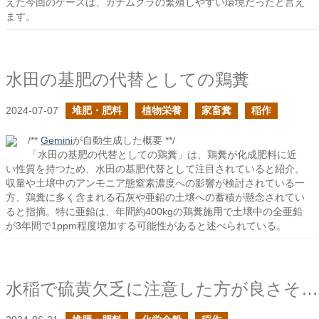
えた今回のケースは、カナムグラの繁殖しやすい環境だったと言え
ます。
水田の基肥の代替としての鶏糞
2024-07-07
堆肥・肥料
植物栄養
家畜糞
稲作
/**
Gemini
が自動生成した概要 **/
「水田の基肥の代替としての鶏糞」は、鶏糞が化成肥料に近
い性質を持つため、水田の基肥代替として注目されていると紹介。
収量や土壌中のアンモニア態窒素濃度への影響が検討されている一
方、鶏糞に多く含まれる石灰や亜鉛の土壌への蓄積が懸念されてい
ると指摘。特に亜鉛は、年間約400kgの鶏糞施用で土壌中の全亜鉛
が3年間で1ppm程度増加する可能性があると述べられている。
水稲で硫黄欠乏に注意した方が良さそうだ