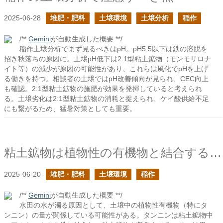
2025-06-28
堆肥・肥料
土壌環境
土壌分析
稲作
/**
Gemini
が自動生成した概要 **/
稲作土壌分析でまず見るべきはpH。pH5.5以下は鉄の溶脱を
招き秋落ちの原因に。土壌pH低下は2:1型粘土鉱物（モンモリロナ
イト等）の減少が原因の可能性があり、これらは風化でpHを上げ
る働きを持つ。相談者の土壌ではpH改善傾向が見られ、CEC向上
も確認。2:1型粘土鉱物の施肥が効果を発揮していると考えられ
る。土壌劣化は2:1型粘土鉱物の消耗と捉えられ、ケイ酸供給不足
にも繋がるため、猛暑対策としても重要。
粘土鉱物は植物性の有機物と結合する事でコロイド化し難くなるのか？
2025-06-20
堆肥・肥料
土壌環境
稲作
/**
Gemini
が自動生成した概要 **/
水田の水が濁る原因として、土壌中の植物性有機物（特にタ
ンニン）の量が関係している可能性がある。タンニンは粘土鉱物中