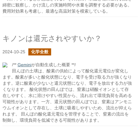
綿密に観察し、かけ流しの実施時間や水量を調整する必要がある。
費用対効果も考慮し、最適な高温対策を模索している。
キノンは還元されやすいか？
2024-10-25
化学全般
/**
Gemini
が自動生成した概要 **/
田んぼの土壌は、酸素の供給によって酸化還元電位が変化し
ます。酸素が多いと酸化状態になり、電子を受け取る力が強くなり
ます。逆に酸素が少ないと還元状態になり、電子を放出する力が強
くなります。 酸化状態の田んぼでは、窒素は硝酸イオンとして存
在しやすく、水に溶けやすい性質から、流れ出て環境負荷を高める
可能性があります。一方、還元状態の田んぼでは、窒素はアンモニ
ウムイオンとして存在し、土壌に吸着しやすいため、流出が抑えら
れます。 田んぼの酸化還元電位を管理することで、窒素の流出を
制御し、環境負荷を低減できる可能性があります。