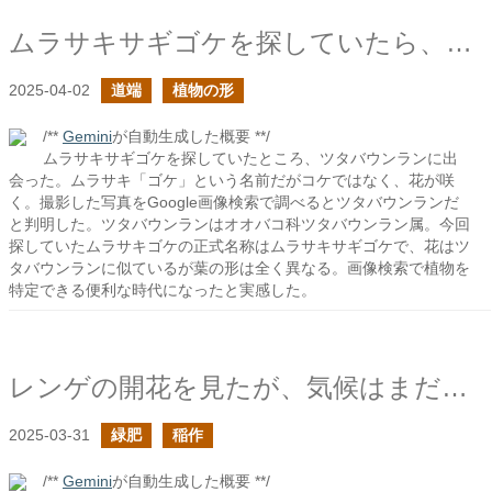
ムラサキサギゴケを探していたら、ツタバウンランらしき草に出会った
2025-04-02
道端
植物の形
/**
Gemini
が自動生成した概要 **/
ムラサキサギゴケを探していたところ、ツタバウンランに出
会った。ムラサキ「ゴケ」という名前だがコケではなく、花が咲
く。撮影した写真をGoogle画像検索で調べるとツタバウンランだ
と判明した。ツタバウンランはオオバコ科ツタバウンラン属。今回
探していたムラサキゴケの正式名称はムラサキサギゴケで、花はツ
タバウンランに似ているが葉の形は全く異なる。画像検索で植物を
特定できる便利な時代になったと実感した。
レンゲの開花を見たが、気候はまだ寒い
2025-03-31
緑肥
稲作
/**
Gemini
が自動生成した概要 **/