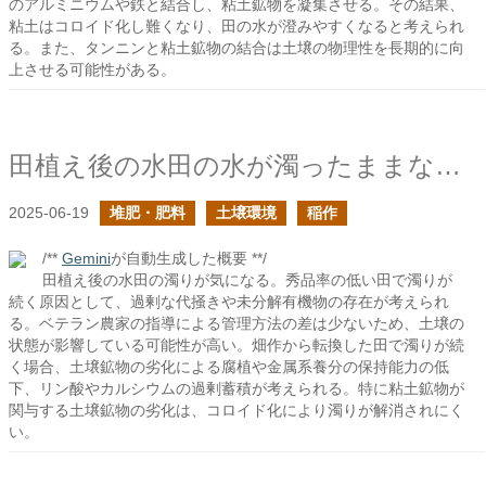
のアルミニウムや鉄と結合し、粘土鉱物を凝集させる。その結果、
粘土はコロイド化し難くなり、田の水が澄みやすくなると考えられ
る。また、タンニンと粘土鉱物の結合は土壌の物理性を長期的に向
上させる可能性がある。
田植え後の水田の水が濁ったままなのは何故なのだろうか？
2025-06-19
堆肥・肥料
土壌環境
稲作
/**
Gemini
が自動生成した概要 **/
田植え後の水田の濁りが気になる。秀品率の低い田で濁りが
続く原因として、過剰な代掻きや未分解有機物の存在が考えられ
る。ベテラン農家の指導による管理方法の差は少ないため、土壌の
状態が影響している可能性が高い。畑作から転換した田で濁りが続
く場合、土壌鉱物の劣化による腐植や金属系養分の保持能力の低
下、リン酸やカルシウムの過剰蓄積が考えられる。特に粘土鉱物が
関与する土壌鉱物の劣化は、コロイド化により濁りが解消されにく
い。