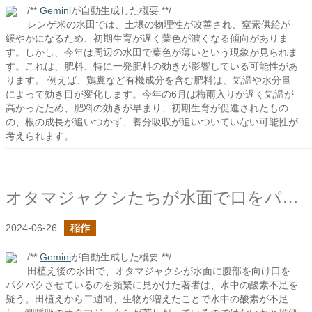
/**
Gemini
が自動生成した概要 **/
レンゲ米の水田では、土壌の物理性が改善され、窒素供給が
緩やかになるため、初期生育が遅く葉色が濃くなる傾向がありま
す。しかし、今年は周辺の水田で葉色が薄いという現象が見られま
す。これは、肥料、特に一発肥料の効きが影響している可能性があ
ります。 例えば、鶏糞など有機成分を含む肥料は、気温や水分量
によって効き目が変化します。今年の6月は梅雨入りが遅く気温が
高かったため、肥料の効きが早まり、初期生育が促進されたもの
の、根の成長が追いつかず、養分吸収が追いついていない可能性が
考えられます。
オタマジャクシたちが水面で口をパクパクしてた
2024-06-26
稲作
/**
Gemini
が自動生成した概要 **/
田植え後の水田で、オタマジャクシが水面に腹部を向け口を
パクパクさせているのを頻繁に見かけた著者は、水中の酸素不足を
疑う。田植えから二週間、生物が増えたことで水中の酸素が不足