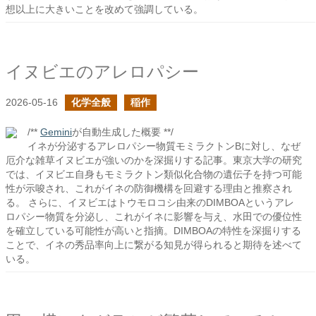
想以上に大きいことを改めて強調している。
イヌビエのアレロパシー
2026-05-16
化学全般
稲作
/**
Gemini
が自動生成した概要 **/
イネが分泌するアレロパシー物質モミラクトンBに対し、なぜ
厄介な雑草イヌビエが強いのかを深掘りする記事。東京大学の研究
では、イヌビエ自身もモミラクトン類似化合物の遺伝子を持つ可能
性が示唆され、これがイネの防御機構を回避する理由と推察され
る。 さらに、イヌビエはトウモロコシ由来のDIMBOAというアレ
ロパシー物質を分泌し、これがイネに影響を与え、水田での優位性
を確立している可能性が高いと指摘。DIMBOAの特性を深掘りする
ことで、イネの秀品率向上に繋がる知見が得られると期待を述べて
いる。