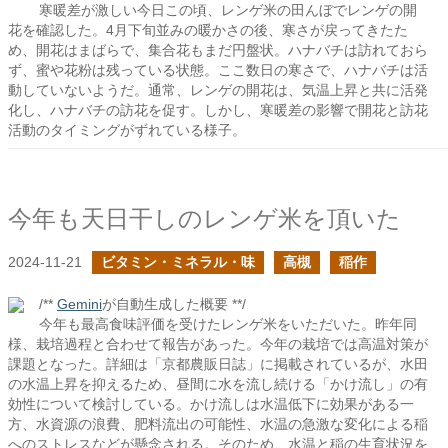
寒暖差が激しい今日この頃、レンゲ米の田んぼでレンゲの開
花を確認した。4月下旬並みの暖かさの後、寒さが戻ってきたた
め、開花はまばらで、集合花もまだ円盤状。ハナバチは訪れておら
ず、蜜や花粉は残っている状態。ここ数日の寒さで、ハナバチは活
動していないようだ。通常、レンゲの開花は、気温上昇と共に活発
化し、ハナバチの訪花を促す。しかし、寒暖差の影響で開花と訪花
活動のタイミングがずれている様子。
今年も天日干しのレンゲ米を頂いた
2024-11-21
ビタミン・ミネラル・味
高槻
稲作
/**
Gemini
が自動生成した概要 **/
今年も最高食味評価を受けたレンゲ米をいただいた。昨年同
様、栽培過程と合わせて報告があった。今年の栽培では高温対策が
課題となった。詳細は「京都農販日誌」に掲載されているが、水田
の水温上昇を抑えるため、昼間に水を流し続ける「かけ流し」の有
効性について検討している。かけ流しは水温低下に効果がある一
方、水資源の浪費、肥料流出の可能性、水温の急激な変化による稲
へのストレスなどが懸念される。そのため、水温と稲の生育状況を