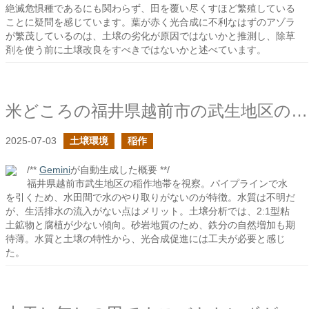
絶滅危惧種であるにも関わらず、田を覆い尽くすほど繁殖している
ことに疑問を感じています。葉が赤く光合成に不利なはずのアゾラ
が繁茂しているのは、土壌の劣化が原因ではないかと推測し、除草
剤を使う前に土壌改良をすべきではないかと述べています。
米どころの福井県越前市の武生地区の稲作
2025-07-03
土壌環境
稲作
/**
Gemini
が自動生成した概要 **/
福井県越前市武生地区の稲作地帯を視察。パイプラインで水
を引くため、水田間で水のやり取りがないのが特徴。水質は不明だ
が、生活排水の流入がない点はメリット。土壌分析では、2:1型粘
土鉱物と腐植が少ない傾向。砂岩地質のため、鉄分の自然増加も期
待薄。水質と土壌の特性から、光合成促進には工夫が必要と感じ
た。