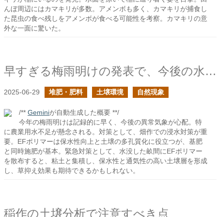
んぼ周辺にはカマキリが多数。アメンボも多く、カマキリが捕食し
た昆虫の食べ残しをアメンボが食べる可能性を考察。カマキリの意
外な一面に驚いた。
早すぎる梅雨明けの発表で、今後の水害や干ばつが怖い
2025-06-29
堆肥・肥料
土壌環境
自然現象
/**
Gemini
が自動生成した概要 **/
今年の梅雨明けは記録的に早く、今後の異常気象が心配。特
に農業用水不足が懸念される。対策として、畑作での浸水対策が重
要。EFポリマーは保水性向上と土壌の多孔質化に役立つが、基肥
と同時施肥が基本。緊急対策として、水没した畝間にEFポリマー
を散布すると、粘土と集積し、保水性と通気性の高い土壌層を形成
し、草抑え効果も期待できるかもしれない。
稲作の土壌分析で注意すべき点