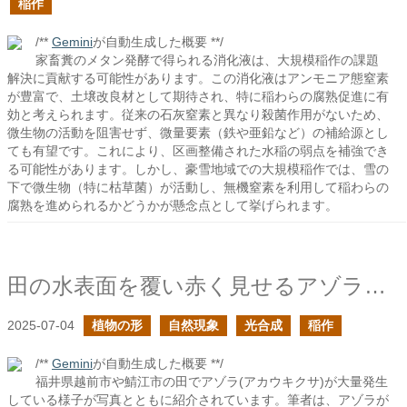
稲作
/**
Gemini
が自動生成した概要 **/
家畜糞のメタン発酵で得られる消化液は、大規模稲作の課題
解決に貢献する可能性があります。この消化液はアンモニア態窒素
が豊富で、土壌改良材として期待され、特に稲わらの腐熟促進に有
効と考えられます。従来の石灰窒素と異なり殺菌作用がないため、
微生物の活動を阻害せず、微量要素（鉄や亜鉛など）の補給源とし
ても有望です。これにより、区画整備された水稲の弱点を補強でき
る可能性があります。しかし、豪雪地域での大規模稲作では、雪の
下で微生物（特に枯草菌）が活動し、無機窒素を利用して稲わらの
腐熟を進められるかどうかが懸念点として挙げられます。
田の水表面を覆い赤く見せるアゾラたち
2025-07-04
植物の形
自然現象
光合成
稲作
/**
Gemini
が自動生成した概要 **/
福井県越前市や鯖江市の田でアゾラ(アカウキクサ)が大量発生
している様子が写真とともに紹介されています。筆者は、アゾラが