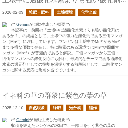
2026-02-09
堆肥・肥料
土壌環境
化学全般
/**
Gemini
が自動生成した概要 **/
本記事は、前回の「土壌中に過酸化水素よりも強い酸化剤は
あるか？」の続編として、土壌中の強力な酸化剤である三価マンガ
ン（Mn³⁺）に注目しています。マンガンは土壌中でMn²⁺からMn⁴⁺
まで多様な価数で存在し、特に酸素のある環境ではMn³⁺や四価マ
ンガン（Mn⁴⁺）が普遍的であると解説。二価マンガンから三価・
四価マンガンへの酸化反応にも触れ、最終的なテーマである過酸化
水素の還元剤としての役割を深掘りする前段階として、二酸化マン
ガンに関する反応に焦点を当てています。
イネ科の草の群衆に紫色の葉の草
2025-12-10
自然現象
緑肥
光合成
稲作
/**
Gemini
が自動生成した概要 **/
収穫を終えたレンゲ米の水田で、一際目を引く紫色の葉の