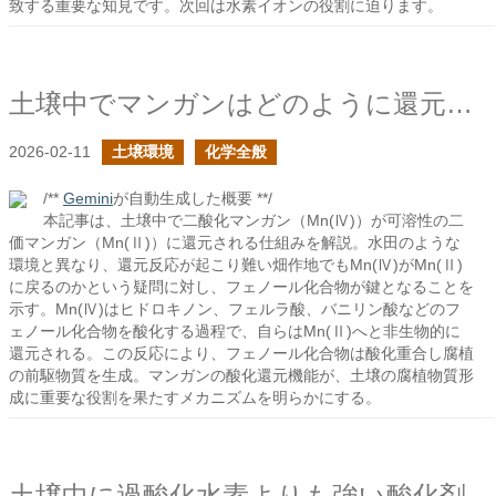
致する重要な知見です。次回は水素イオンの役割に迫ります。
土壌中でマンガンはどのように還元されるか？
2026-02-11
土壌環境
化学全般
/**
Gemini
が自動生成した概要 **/
本記事は、土壌中で二酸化マンガン（Mn(Ⅳ)）が可溶性の二
価マンガン（Mn(Ⅱ)）に還元される仕組みを解説。水田のような
環境と異なり、還元反応が起こり難い畑作地でもMn(Ⅳ)がMn(Ⅱ)
に戻るのかという疑問に対し、フェノール化合物が鍵となることを
示す。Mn(Ⅳ)はヒドロキノン、フェルラ酸、バニリン酸などのフ
ェノール化合物を酸化する過程で、自らはMn(Ⅱ)へと非生物的に
還元される。この反応により、フェノール化合物は酸化重合し腐植
の前駆物質を生成。マンガンの酸化還元機能が、土壌の腐植物質形
成に重要な役割を果たすメカニズムを明らかにする。
土壌中に過酸化水素よりも強い酸化剤はあるか？の続き