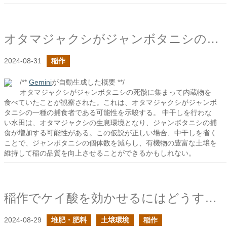
オタマジャクシがジャンボタニシの死骸に集まっていた
2024-08-31
稲作
/**
Gemini
が自動生成した概要 **/
オタマジャクシがジャンボタニシの死骸に集まって内蔵物を
食べていたことが観察された。これは、オタマジャクシがジャンボ
タニシの一種の捕食者である可能性を示唆する。 中干しを行わな
い水田は、オタマジャクシの生息環境となり、ジャンボタニシの捕
食が増加する可能性がある。この仮説が正しい場合、中干しを省く
ことで、ジャンボタニシの個体数を減らし、有機物の豊富な土壌を
維持して稲の品質を向上させることができるかもしれない。
稲作でケイ酸を効かせるにはどうすれば良いのか？
2024-08-29
堆肥・肥料
土壌環境
稲作