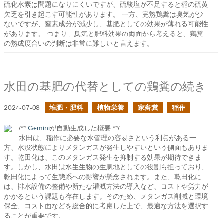
硫化水素は問題になりにくいですが、硫酸塩が不足すると稲の硫黄
欠乏を引き起こす可能性があります。 一方、完熟鶏糞は臭気が少
ないですが、窒素成分が減少し、基肥としての効果が薄れる可能性
があります。 つまり、臭気と肥料効果の両面から考えると、鶏糞
の熟成度合いの判断は非常に難しいと言えます。
水田の基肥の代替としての鶏糞の続き
2024-07-08
堆肥・肥料
植物栄養
家畜糞
稲作
/**
Gemini
が自動生成した概要 **/
水田は、稲作に必要な水管理の容易さという利点がある一
方、水没状態によりメタンガスが発生しやすいという側面もありま
す。乾田化は、このメタンガス発生を抑制する効果が期待できま
す。しかし、水田は水生生物の生息地としての役割も担っており、
乾田化によって生態系への影響が懸念されます。また、乾田化に
は、排水設備の整備や新たな灌漑方法の導入など、コストや労力が
かかるという課題も存在します。そのため、メタンガス削減と環境
保全、コスト面などを総合的に考慮した上で、最適な方法を選択す
ることが重要です。