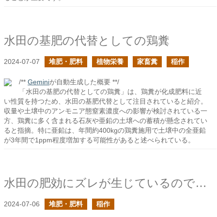
水田の基肥の代替としての鶏糞
2024-07-07
堆肥・肥料
植物栄養
家畜糞
稲作
/**
Gemini
が自動生成した概要 **/
「水田の基肥の代替としての鶏糞」は、鶏糞が化成肥料に近
い性質を持つため、水田の基肥代替として注目されていると紹介。
収量や土壌中のアンモニア態窒素濃度への影響が検討されている一
方、鶏糞に多く含まれる石灰や亜鉛の土壌への蓄積が懸念されてい
ると指摘。特に亜鉛は、年間約400kgの鶏糞施用で土壌中の全亜鉛
が3年間で1ppm程度増加する可能性があると述べられている。
水田の肥効にズレが生じているのでは？
2024-07-06
堆肥・肥料
稲作