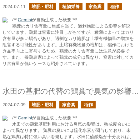
2024-07-11
堆肥・肥料
植物栄養
家畜糞
稲作
/**
Gemini
が自動生成した概要 **/
鶏糞のカリ含有量に焦点を当て、過剰施肥による影響を解説
しています。鶏糞は窒素に注目しがちですが、種類によってはカリ
含有量が多い場合があり、過剰なカリ施肥は土壌有機物量の増加を
阻害する可能性があります。土壌有機物量の増加は、稲作における
秀品率向上に寄与するため、鶏糞のカリ含有量には注意が必要で
す。また、養鶏農家によって鶏糞の成分は異なり、窒素に対してカ
リ含有量が低いケースも紹介されています。
水田の基肥の代替の鶏糞で臭気の影響は見ておくべきか？
2024-07-09
堆肥・肥料
家畜糞
稲作
/**
Gemini
が自動生成した概要 **/
水田での鶏糞基肥利用における臭気の影響は、熟成度合いに
よって異なります。 鶏糞の臭いには硫化水素が関与しており、未
熟な鶏糞は特に強い臭いを発します。水田に硫酸塩が十分あれば、