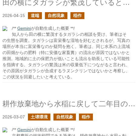
田の横にタガラシが繁茂していると困るよね
2026-04-15
道端
自然現象
稲作
/**
Gemini
が自動生成した概要 **/
知人から田の横に繁茂するタガラシの相談を受け、筆者はそ
の生態を調査。タガラシは富栄養な湿地を好むとされるが、写真の
場所が本当に富栄養なのか疑問を抱く。筆者は、同じ水系の上流域
の田畑からの肥料（特に安価な家畜糞）の流出が原因ではないかと
推測。地域的に土の保肥力が低いことも流出を助長している可能性
を指摘する。タガラシの繁茂は米の収量低下につながると言われ、
その原因がタガラシが合成するラヌンクリンではないかと考察し、
この状況を回避したいと考えている。
耕作放棄地から水稲に戻して二年目の土でカラスノエンドウを見かけた
2026-03-07
土壌環境
自然現象
稲作
/**
Gemini
が自動生成した概要 **/
京都農販の技術顧問である筆者は、耕作放棄地から水田へ転