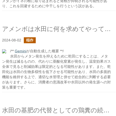
メタンがイネの根に取り込まれると発根が抑制される可能性があ
り、これを回避するために中干しを行うという説がある。
アメンボは水田に何を求めてやってくるのだろう？
2024-08-02
稲作
/**
Gemini
が自動生成した概要 **/
水田からメタン発生を抑えるために乾田にすることは、メタ
ン発生は減るものの、代わりに亜酸化窒素が発生し、温室効果ガス
全体で見ると削減効果は限定的となる可能性があります。また、乾
田化は水田の生物多様性を低下させる可能性があり、水田の多面的
機能を維持する上で、適切な水管理と併せて総合的に判断する必要
があります。さらに、消費者の意識改革や水田以外の発生源への対
策も重要です。
水田の基肥の代替としての鶏糞の続きの続き