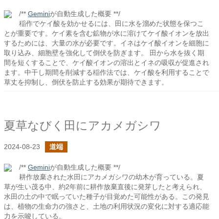
/**
Gemini
が自動生成した概要 **/
稲作でケイ酸を効かせるには、田に水を溜めた状態を保つこ
とが重要です。ケイ素を含む鉱物が水に溶けてケイ酸イオンを放出
するためには、大量の水が必要です。イネはケイ酸イオンを細胞に
取り込み、細胞壁を強化して倒伏を防ぎます。 田から水を抜く期
間を短くすることで、ケイ酸イオンの溶出とイネの吸収が促進され
ます。中干し期間を削減する稲作法では、ケイ酸を利用することで
草丈を抑制し、倒伏を防止する効果が期待できます。
夏草なびく田にアカメガシワ
2024-08-23
道端
/**
Gemini
が自動生成した概要 **/
耕作放棄された水田にアカメガシワの幼木が育っている。夏
草が生い茂る中、約2年前に耕作放棄直後に発芽したと考えられ、
水田の土の中で眠っていた種子が目覚めた可能性がある。この発見
は、植物の生命力の強さと、土地の利用状況の変化に対する適応能
力を示唆している。