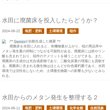
水田に廃菌床を投入したらどうか？
2024-08-22
堆肥・肥料
土壌環境
稲作
/**
Gemini
が自動生成した概要 **/
廃菌床を水田に入れると、有機物量が上がり、稲の秀品率や
メタン発生量の抑制につながる可能性がある。廃菌床には鉄やリン
酸も含まれており、稲作のデメリットを補うことができる。また、
廃菌床の主成分は光合成産物であり、二酸化炭素の埋蔵にも貢献す
る。廃菌床に含まれる微生物はほとんどが白色腐朽菌であり、水田
環境では活性化しないため、土壌微生物叢への影響も少ないとみら
れる。
水田からのメタン発生を整理する２
2024-08-11
堆肥・肥料
土壌環境
化学全般
自然現象