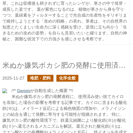
草。これは収穫後も耕されずに育ったレンゲが、寒さの中で発芽・
成長した姿です。 葉が紫色になるのは、植物が寒さから身を守り
つつ、葉緑素をフィルターすることで光合成の生産性をギリギリま
で維持しようとする「攻めの戦略」の表れ。筆者は、その自然界の
知恵とたくましい生命力に深く感銘を受け、逆境に立ち向かう「生
きるための攻めの姿勢」を自らも見習いたいと綴ります。自然の神
秘と、困難な状況下での力強さを感じさせる考察です。
米ぬか嫌気ボカシ肥の発酵に使用済み使い捨てカイロを添加したらどうなるか？
2025-11-27
堆肥・肥料
化学全般
/**
Gemini
が自動生成した概要 **/
米ぬか嫌気ボカシ肥の発酵過程に、使用済み使い捨てカイロ
を添加した場合の影響を考察する記事です。カイロに含まれる酸化
鉄(Ⅲ)は、メイラード反応による褐色物質の増加や、メラノイジン
との結合を通じて発酵に寄与する可能性が指摘されます。 特に、
嫌気ボカシ肥の酸性環境下で、鉄還元細菌により酸化鉄(Ⅲ)が酸化
鉄(Ⅱ)へ還元されるメカニズムを解説。還元された酸化鉄(Ⅱ)は、
クエン酸などの有機酸やメラノイジンと反応し、鉄イオンを生成す