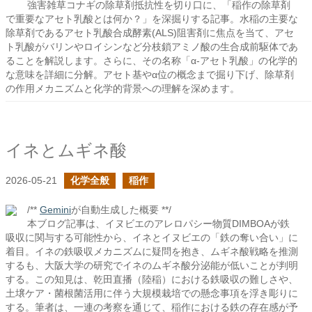
強害雑草コナギの除草剤抵抗性を切り口に、「稲作の除草剤
で重要なアセト乳酸とは何か？」を深掘りする記事。水稲の主要な
除草剤であるアセト乳酸合成酵素(ALS)阻害剤に焦点を当て、アセ
ト乳酸がバリンやロイシンなど分枝鎖アミノ酸の生合成前駆体であ
ることを解説します。さらに、その名称「α-アセト乳酸」の化学的
な意味を詳細に分解。アセト基やα位の概念まで掘り下げ、除草剤
の作用メカニズムと化学的背景への理解を深めます。
イネとムギネ酸
2026-05-21
化学全般
稲作
/**
Gemini
が自動生成した概要 **/
本ブログ記事は、イヌビエのアレロパシー物質DIMBOAが鉄
吸収に関与する可能性から、イネとイヌビエの「鉄の奪い合い」に
着目。イネの鉄吸収メカニズムに疑問を抱き、ムギネ酸戦略を推測
するも、大阪大学の研究でイネのムギネ酸分泌能が低いことが判明
する。この知見は、乾田直播（陸稲）における鉄吸収の難しさや、
土壌ケア・菌根菌活用に伴う大規模栽培での懸念事項を浮き彫りに
する。筆者は、一連の考察を通じて、稲作における鉄の存在感が予