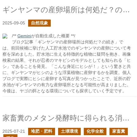
ギンヤンマの産卵場所は何処だ？の続き
2025-09-05
自然現象
/**
Gemini
が自動生成した概要 **/
ブログ記事「ギンヤンマの産卵場所は何処だ？の続き」で
は、前回候補に挙げた人工貯水池でのギンヤンマの産卵について考
察を深めました。貯水池に生える特徴的な植物に疑問を抱き、画像
検索の結果、それが忍者のマキビシのモデルとしても知られる「ヒ
シ」であることを発見。「こんな身近にヒシが！」という驚きと共
に、ギンヤンマがヒシのような浮葉植物に産卵するかを調査。個人
ブログで実際にヒシに産卵する写真が見つかったことで、近所の貯
水池がギンヤンマの有力な産卵場所となる可能性が高まりました。
今後は、ヤゴの餌となる環境についても探求していく予定です。
家畜糞のメタン発酵時に得られる消化液は大規模稲作の問題を解決する可能性があるのでは？
2025-07-21
堆肥・肥料
土壌環境
化学全般
家畜糞