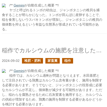
/**
Gemini
が自動生成した概要 **/
ヤゴと呼ばれるトンボの幼虫は、ジャンボタニシの稚貝を捕
食することが明らかになった。トンボが田んぼに産卵することで、
稲を食害しないウスバキトンボが増加し、ジャンボタニシの稚貝の
個体数を抑えるという有益な生態系が形成されている可能性があ
る。
稲作でカルシウムの施肥を注意したら、ジャンボタニシはどうなるのだろう？
2024-09-02
堆肥・肥料
家畜糞
稲作
/**
Gemini
が自動生成した概要 **/
稲作では、カルシウム過剰が問題となりえます。水田基肥と
して注目されている鶏糞はカルシウム含有量が多く、施用を制限す
る必要があります。そうでないと、ジャンボタニシの殻形成に必要
なカルシウムが不足し、個体数が減少する可能性があります。ただ
し、稲わらを腐熟させるために石灰窒素を施用すると、カルシウム
の供給が増加するため、鶏糞の施用を制限する必要があるかどうか
を検討する必要があります。