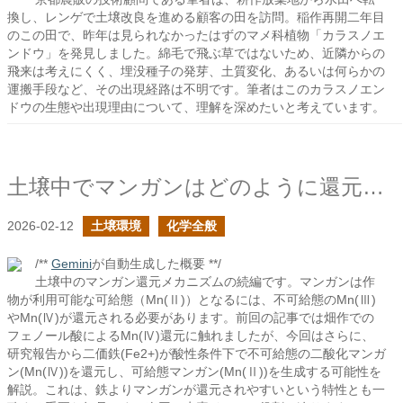
換し、レンゲで土壌改良を進める顧客の田を訪問。稲作再開二年目
のこの田で、昨年は見られなかったはずのマメ科植物「カラスノエ
ンドウ」を発見しました。綿毛で飛ぶ草ではないため、近隣からの
飛来は考えにくく、埋没種子の発芽、土質変化、あるいは何らかの
運搬手段など、その出現経路は不明です。筆者はこのカラスノエン
ドウの生態や出現理由について、理解を深めたいと考えています。
土壌中でマンガンはどのように還元されるか？の続き
2026-02-12
土壌環境
化学全般
/**
Gemini
が自動生成した概要 **/
土壌中のマンガン還元メカニズムの続編です。マンガンは作
物が利用可能な可給態（Mn(Ⅱ)）となるには、不可給態のMn(Ⅲ)
やMn(Ⅳ)が還元される必要があります。前回の記事では畑作での
フェノール酸によるMn(Ⅳ)還元に触れましたが、今回はさらに、
研究報告から二価鉄(Fe2+)が酸性条件下で不可給態の二酸化マンガ
ン(Mn(Ⅳ))を還元し、可給態マンガン(Mn(Ⅱ))を生成する可能性を
解説。これは、鉄よりマンガンが還元されやすいという特性とも一