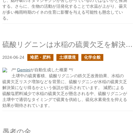
し、鰓呼吸のオタマジャクシが苦しがっているのではないかと推測
する。さらに、生物の活動が活発化することで水温が上がり、曇天
が多い梅雨時期のイネの生育に影響を与える可能性も懸念してい
る。
硫酸リグニンは水稲の硫黄欠乏を解決できるか？
2024-06-24
堆肥・肥料
土壌環境
化学全般
/**
Gemini
が自動生成した概要 **/
土壌中の硫黄蓄積、硫酸リグニンの鉄欠乏改善効果、水稲の
硫黄欠乏リスク増加などを背景に、硫酸リグニンが水稲の硫黄欠乏
解決策になり得るかという仮説が提示されています。 減肥による
硫酸塩肥料減少で水稲の硫黄欠乏が懸念される中、硫酸リグニンが
土壌中で適切なタイミングで硫黄を供給し、硫化水素発生を抑える
効果が期待されています。
愚者の金