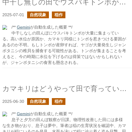
中干し無しの田でウスバキトンボがたくさん集まっているような気がする
2025-07-01
自然現象
稲作
/**
Gemini
が自動生成した概要 **/
中干しなしの田んぼにウスバキトンボが大量に集まってい
る。高い水位が原因か、カマキリ同様にトンボを惹きつける要因が
あるのか不明。もしトンボが産卵すれば、ヤゴが大量発生しジャン
ボタニシの稚貝を捕食する可能性がある。トンボが集まることを考
えると、今の時期に水位を下げるのは得策ではないかもしれない
が、ジャンボタニシの食害も懸念される。
カマキリはどうやって田で育っているイネに移動するのだろう？
2025-06-30
自然現象
稲作
/**
Gemini
が自動生成した概要 **/
息子と夕方の田んぼ観察が日課。物理性改善した田には多様
な生き物がおり、息子は夢中。筆者は稲の生育状況を確認中、カマ
キリが稲にいるのを発見。水面を泳いで稲に辿り着く姿を目撃。田