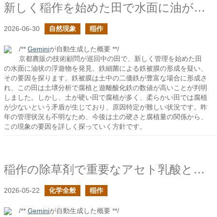
新しく稲作を始めた田で水面に油が浮いていた
2026-06-30
自然現象
稲作
/**
Gemini
が自動生成した概要 **/
京都農販の技術顧問が巡回中の田で、新しく管理を始めた田
の水面に油状の浮遊物を発見。鉄細菌による鉄被膜の形成を疑い、
その要因を探ります。鉄被膜は土中の二価鉄が豊富な場合に形成さ
れ、この田は土壌分析で腐植と遊離酸化鉄の数値が高いことが判明
しました。しかし、土が硬い田で腐植が多く、柔らかい田では腐植
が少ないという矛盾が生じており、原因特定が難しい状況です。昨
年の管理状況も不明なため、今後は土の硬さと腐植量の関係から、
この現象の要因を詳しく探っていく方針です。
稲作の除草剤で重要なアセト乳酸とは何か？
2026-05-22
化学全般
稲作
/**
Gemini
が自動生成した概要 **/