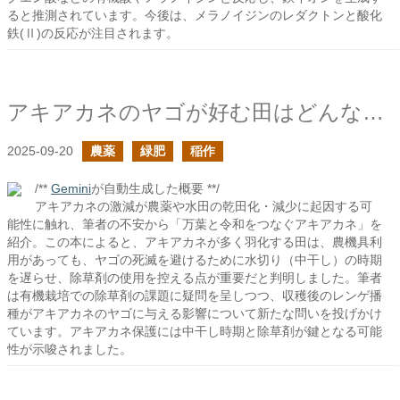
ると推測されています。今後は、メラノイジンのレダクトンと酸化
鉄(Ⅱ)の反応が注目されます。
アキアカネのヤゴが好む田はどんなところ？
2025-09-20
農薬
緑肥
稲作
/**
Gemini
が自動生成した概要 **/
アキアカネの激減が農薬や水田の乾田化・減少に起因する可
能性に触れ、筆者の不安から「万葉と令和をつなぐアキアカネ」を
紹介。この本によると、アキアカネが多く羽化する田は、農機具利
用があっても、ヤゴの死滅を避けるために水切り（中干し）の時期
を遅らせ、除草剤の使用を控える点が重要だと判明しました。筆者
は有機栽培での除草剤の課題に疑問を呈しつつ、収穫後のレンゲ播
種がアキアカネのヤゴに与える影響について新たな問いを投げかけ
ています。アキアカネ保護には中干し時期と除草剤が鍵となる可能
性が示唆されました。