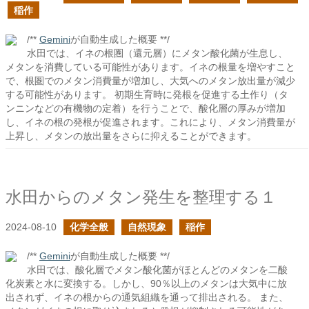
稲作
/**
Gemini
が自動生成した概要 **/
水田では、イネの根圏（還元層）にメタン酸化菌が生息し、
メタンを消費している可能性があります。イネの根量を増やすこと
で、根圏でのメタン消費量が増加し、大気へのメタン放出量が減少
する可能性があります。 初期生育時に発根を促進する土作り（タ
ンニンなどの有機物の定着）を行うことで、酸化層の厚みが増加
し、イネの根の発根が促進されます。これにより、メタン消費量が
上昇し、メタンの放出量をさらに抑えることができます。
水田からのメタン発生を整理する１
2024-08-10
化学全般
自然現象
稲作
/**
Gemini
が自動生成した概要 **/
水田では、酸化層でメタン酸化菌がほとんどのメタンを二酸
化炭素と水に変換する。しかし、90％以上のメタンは大気中に放
出されず、イネの根からの通気組織を通って排出される。 また、