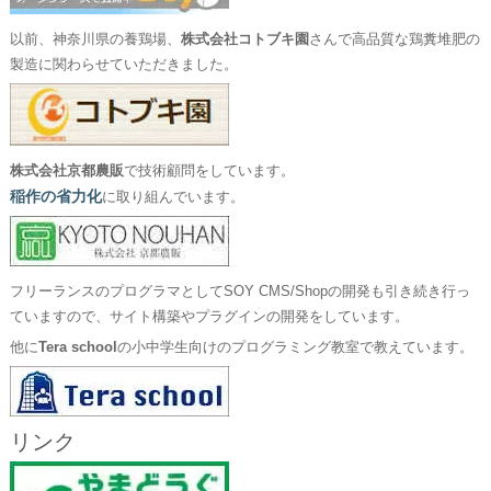
以前、神奈川県の養鶏場、
株式会社コトブキ園
さんで高品質な鶏糞堆肥の
製造に関わらせていただきました。
株式会社京都農販
で技術顧問をしています。
稲作の省力化
に取り組んでいます。
フリーランスのプログラマとしてSOY CMS/Shopの開発も引き続き行っ
ていますので、サイト構築やプラグインの開発をしています。
他に
Tera school
の小中学生向けのプログラミング教室で教えています。
リンク