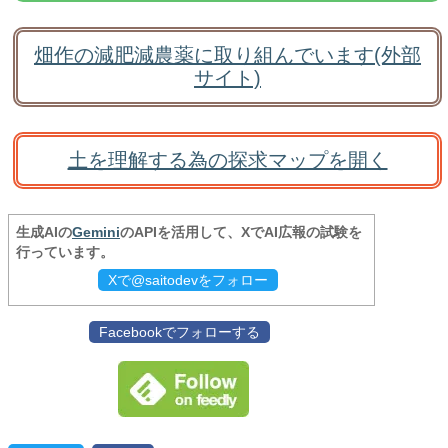
畑作の減肥減農薬に取り組んでいます(外部
サイト)
土を理解する為の探求マップを開く
生成AIの
Gemini
のAPIを活用して、XでAI広報の試験を
行っています。
Xで@saitodevをフォロー
Facebookでフォローする