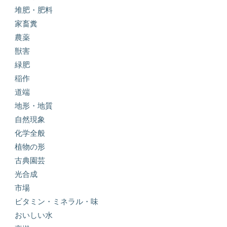
堆肥・肥料
家畜糞
農薬
獣害
緑肥
稲作
道端
地形・地質
自然現象
化学全般
植物の形
古典園芸
光合成
市場
ビタミン・ミネラル・味
おいしい水