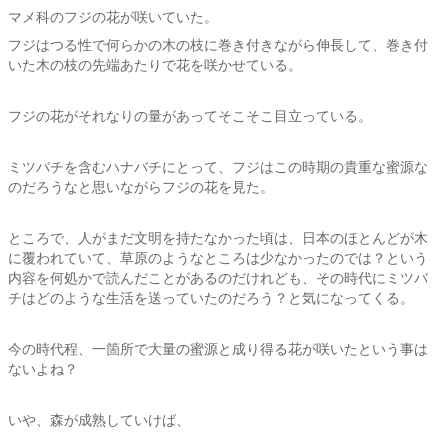
マメ科のフジの花が咲いていた。
フジはつる性で何らかの木の枝に巻き付きながら伸長して、巻き付
いた木の枝の先端あたりで花を咲かせている。
フジの花がそれなりの量があってそこそこ目立っている。
ミツバチを含むハナバチにとって、フジはこの時期の貴重な蜜源な
のだろうなと思いながらフジの花を見た。
ところで、人がまだ文明を持たなかった頃は、日本のほとんどが木
に覆われていて、草原のようなところは少なかったのでは？という
内容を何処かで読んだことがあるのだけれども、その時代にミツバ
チはどのような生活を送っていたのだろう？と気になってくる。
今の時代程、一箇所で大量の蜜源と成り得る花が咲いたという事は
ないよね？
いや、森が成熟していけば、