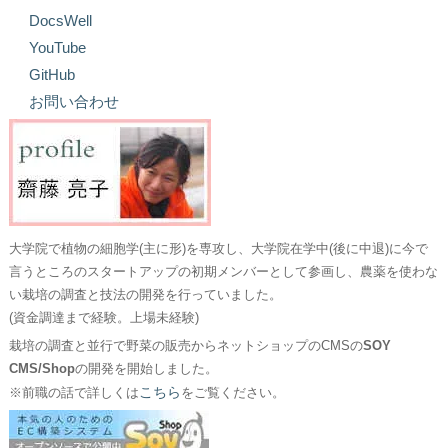
DocsWell
YouTube
GitHub
お問い合わせ
大学院で植物の細胞学(主に形)を専攻し、大学院在学中(後に中退)に今で
言うところのスタートアップの初期メンバーとして参画し、農薬を使わな
い栽培の調査と技法の開発を行っていました。
(資金調達まで経験。上場未経験)
栽培の調査と並行で野菜の販売からネットショップのCMSの
SOY
CMS/Shop
の開発を開始しました。
こちら
※前職の話で詳しくは
をご覧ください。