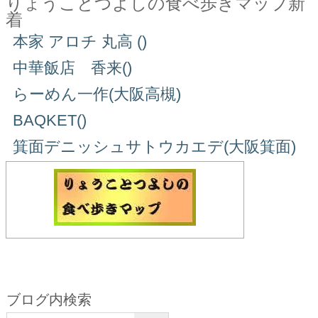
りょうことつよしの食べ歩きマップ新
着
本家 アロチ 丸高 ()
中華飯店 香来()
らーめん一作(大阪高槻)
BAQKET()
箕面デニッシュサトウカエデ(大阪箕面)
ブログ内検索