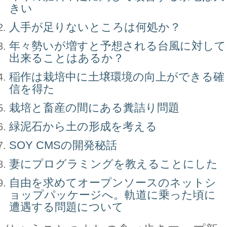
きい
人手が足りないところは何処か？
年々勢いが増すと予想される台風に対して
出来ることはあるか？
稲作は栽培中に土壌環境の向上ができる確
信を得た
栽培と畜産の間にある糞詰り問題
緑泥石から土の形成を考える
SOY CMSの開発秘話
妻にプログラミングを教えることにした
自由を求めてオープンソースのネットシ
ョップパッケージへ。軌道に乗った頃に
遭遇する問題について