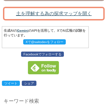
土を理解する為の探求マップを開く
生成AIの
Gemini
のAPIを活用して、XでAI広報の試験を
行っています。
Xで@saitodevをフォロー
Facebookでフォローする
ツイート
シェア
キーワード検索