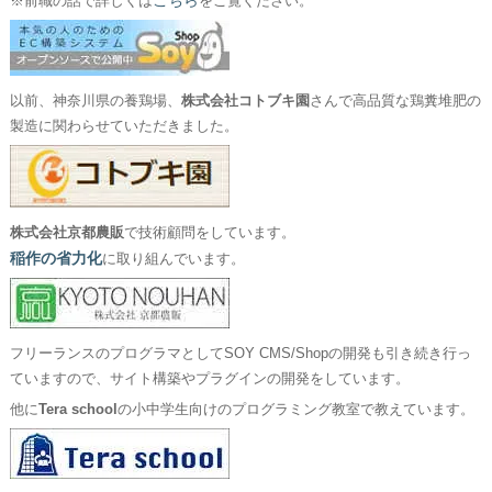
こちら
※前職の話で詳しくは
をご覧ください。
以前、神奈川県の養鶏場、
株式会社コトブキ園
さんで高品質な鶏糞堆肥の
製造に関わらせていただきました。
株式会社京都農販
で技術顧問をしています。
稲作の省力化
に取り組んでいます。
フリーランスのプログラマとしてSOY CMS/Shopの開発も引き続き行っ
ていますので、サイト構築やプラグインの開発をしています。
他に
Tera school
の小中学生向けのプログラミング教室で教えています。