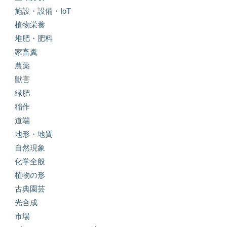
施設・設備・IoT
植物栄養
堆肥・肥料
家畜糞
農薬
獣害
緑肥
稲作
道端
地形・地質
自然現象
化学全般
植物の形
古典園芸
光合成
市場