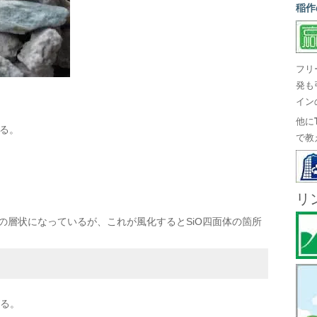
稲作
フリ
発も
イン
他に
する。
で教
リ
四面体の層状になっているが、これが風化するとSiO四面体の箇所
がる。