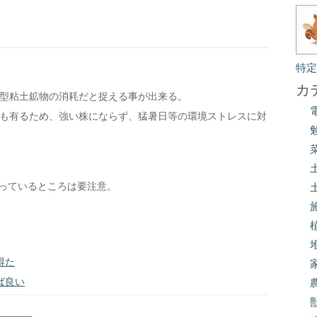
特
カ
1型粘土鉱物の消耗だと捉える事が出来る。
素も有るため、強い株にならず、猛暑日等の環境ストレスに対
なっているところは要注意。
得た
ば良い