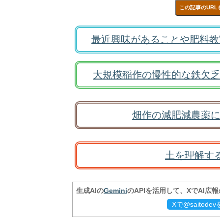
この記事のURL
最近興味があることや肥料教
大規模稲作の慢性的な鉄欠乏
畑作の減肥減農薬に
土を理解す
生成AIの
Gemini
のAPIを活用して、XでAI広
Xで@saitod