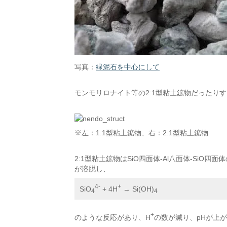
写真：
緑泥石を中心にして
モンモリロナイト等の2:1型粘土鉱物だったり
※左：1:1型粘土鉱物、右：2:1型粘土鉱物
2:1型粘土鉱物はSiO四面体-Al八面体-SiO
が溶脱し、
4-
+
SiO
 + 4H
 → Si(OH)
4
4
+
のような反応があり、H
の数が減り、pHが上