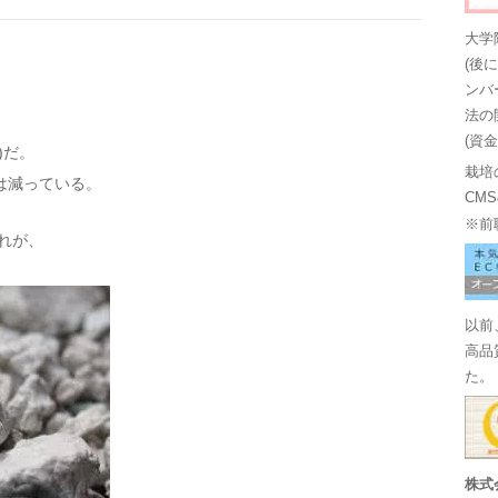
大学
(後
ンバ
法の
(資
)だ。
栽培
は減っている。
CM
※前
れが、
以前
高品
た。
株式