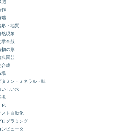
緑肥
稲作
道端
地形・地質
自然現象
化学全般
植物の形
古典園芸
光合成
市場
ビタミン・ミネラル・味
おいしい水
高槻
文化
テスト自動化
プログラミング
コンピュータ