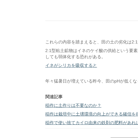
これらの内容を踏まえると、田の土の劣化は2:
2:1型粘土鉱物はイネのケイ酸の供給という要
しても弱体化する恐れがある。
イネがシリカを吸収すると
年々猛暑日が増えている昨今、田のpHが低く
関連記事
稲作に土作りは不要なのか？
稲作は栽培中に土壌環境の向上ができる確信を
稲作で使い捨てカイロ由来の鉄剤の肥料があれ