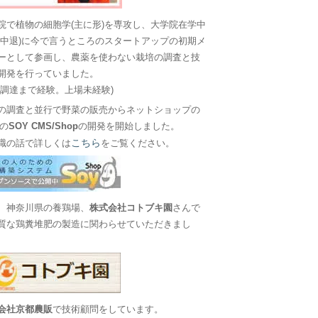
院で植物の細胞学(主に形)を専攻し、大学院在学中
に中退)に今で言うところのスタートアップの初期メ
ーとして参画し、農薬を使わない栽培の調査と技
開発を行っていました。
金調達まで経験。上場未経験)
の調査と並行で野菜の販売からネットショップの
Sの
SOY CMS/Shop
の開発を開始しました。
こちら
職の話で詳しくは
をご覧ください。
、神奈川県の養鶏場、
株式会社コトブキ園
さんで
質な鶏糞堆肥の製造に関わらせていただきまし
会社京都農販
で技術顧問をしています。