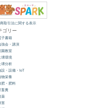
定商取引法に関する表示
テゴリー
電子書籍
勉強会・講演
菜園教室
土壌環境
土壌分析
施設・設備・IoT
植物栄養
堆肥・肥料
家畜糞
農薬
獣害