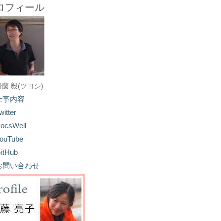
ロフィール
齋藤 毅(ツヨシ)
仕事内容
witter
ocsWell
ouTube
itHub
お問い合わせ