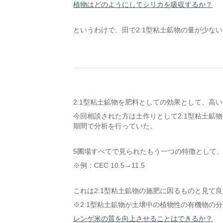
植物はどのようにしてシリカを吸収するか？
というわけで、田で2:1型粘土鉱物の量が少な
2:1型粘土鉱物を肥料としての効果として、高い保
今回相談された方は土作りとして2:1型粘土鉱
期間で分析を行っていた。
5圃場すべてで見られたもう一つの特徴として、
※例：CEC 10.5→11.5
これは2:1型粘土鉱物の施肥に因るものと見て
※2:1型粘土鉱物が土壌中の植物性の有機物の
レンゲ米の質を向上させることはできるか？