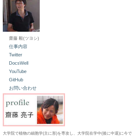
齋藤 毅(ツヨシ)
仕事内容
Twitter
DocsWell
YouTube
GitHub
お問い合わせ
大学院で植物の細胞学(主に形)を専攻し、大学院在学中(後に中退)に今で