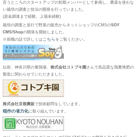
言うところのスタートアップの初期メンバーとして参画し、農薬を使わな
い栽培の調査と技法の開発を行っていました。
(資金調達まで経験。上場未経験)
栽培の調査と並行で野菜の販売からネットショップのCMSの
SOY
CMS/Shop
の開発を開始しました。
こちら
※前職の話で詳しくは
をご覧ください。
以前、神奈川県の養鶏場、
株式会社コトブキ園
さんで高品質な鶏糞堆肥の
製造に関わらせていただきました。
株式会社京都農販
で技術顧問をしています。
稲作の省力化
に取り組んでいます。