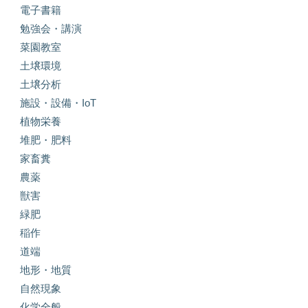
電子書籍
勉強会・講演
菜園教室
土壌環境
土壌分析
施設・設備・IoT
植物栄養
堆肥・肥料
家畜糞
農薬
獣害
緑肥
稲作
道端
地形・地質
自然現象
化学全般