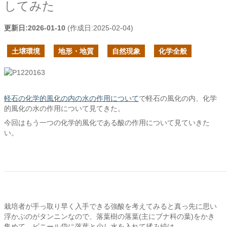
してみた
更新日:
2026-01-10
(作成日:
2025-02-04
)
土壌環境
地形・地質
自然現象
化学全般
軽石の化学的風化の内の水の作用について
で軽石の風化の内、化学
的風化の水の作用について見てきた。
今回はもう一つの化学的風化である酸の作用について見ていきた
い。
栽培者が手っ取り早く入手できる強酸を考えてみると真っ先に思い
浮かぶのがタンニンなので、落葉樹の落葉(主にブナ科の葉)をかき
集めて、ビニール袋に落葉と少し水を入れて揉み続け、