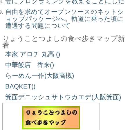
妻にプログラミングを教えることにした
自由を求めてオープンソースのネットシ
ョップパッケージへ。軌道に乗った頃に
遭遇する問題について
りょうことつよしの食べ歩きマップ新
着
本家 アロチ 丸高 ()
中華飯店 香来()
らーめん一作(大阪高槻)
BAQKET()
箕面デニッシュサトウカエデ(大阪箕面)