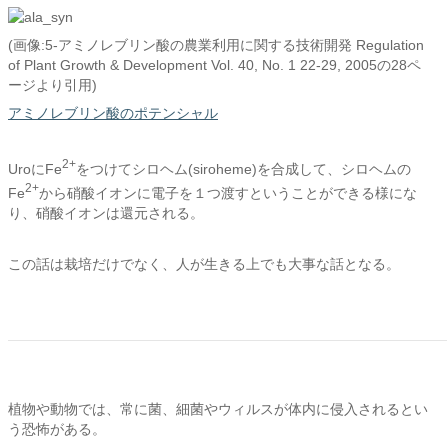
(画像:5-アミノレブリン酸の農業利用に関する技術開発 Regulation
of Plant Growth & Development Vol. 40, No. 1 22-29, 2005の28ペ
ージより引用)
アミノレブリン酸のポテンシャル
2+
UroにFe
をつけてシロヘム(siroheme)を合成して、シロヘムの
2+
Fe
から硝酸イオンに電子を１つ渡すということができる様にな
り、硝酸イオンは還元される。
この話は栽培だけでなく、人が生きる上でも大事な話となる。
植物や動物では、常に菌、細菌やウィルスが体内に侵入されるとい
う恐怖がある。