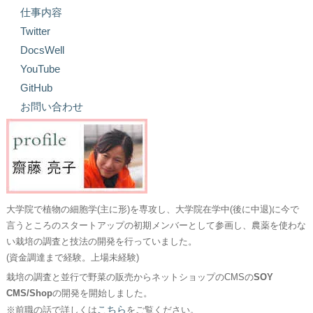
仕事内容
Twitter
DocsWell
YouTube
GitHub
お問い合わせ
大学院で植物の細胞学(主に形)を専攻し、大学院在学中(後に中退)に今で
言うところのスタートアップの初期メンバーとして参画し、農薬を使わな
い栽培の調査と技法の開発を行っていました。
(資金調達まで経験。上場未経験)
栽培の調査と並行で野菜の販売からネットショップのCMSの
SOY
CMS/Shop
の開発を開始しました。
こちら
※前職の話で詳しくは
をご覧ください。