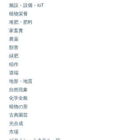
施設・設備・IoT
植物栄養
堆肥・肥料
家畜糞
農薬
獣害
緑肥
稲作
道端
地形・地質
自然現象
化学全般
植物の形
古典園芸
光合成
市場