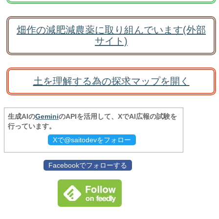
畑作の減肥減農薬に取り組んでいます(外部
サイト)
土を理解する為の探求マップを開く
生成AIの
Gemini
のAPIを活用して、XでAI広報の試験を
行っています。
Xで@saitodevをフォロー
Facebookでフォローする