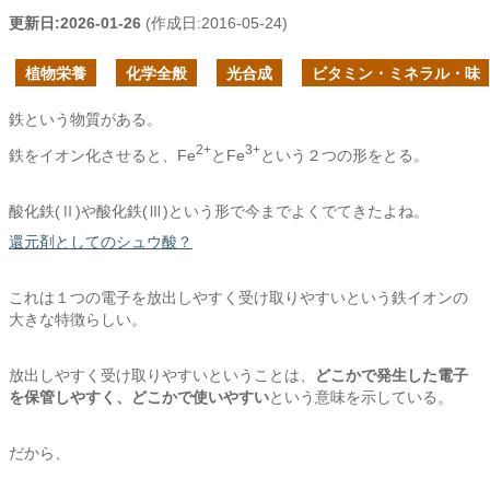
更新日:
2026-01-26
(作成日:
2016-05-24
)
植物栄養
化学全般
光合成
ビタミン・ミネラル・味
鉄という物質がある。
2+
3+
鉄をイオン化させると、Fe
とFe
という２つの形をとる。
酸化鉄(Ⅱ)や酸化鉄(Ⅲ)という形で今までよくでてきたよね。
還元剤としてのシュウ酸？
これは１つの電子を放出しやすく受け取りやすいという鉄イオンの
大きな特徴らしい。
放出しやすく受け取りやすいということは、
どこかで発生した電子
を保管しやすく、どこかで使いやすい
という意味を示している。
だから、