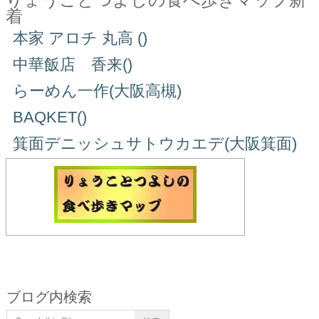
着
本家 アロチ 丸高 ()
中華飯店 香来()
らーめん一作(大阪高槻)
BAQKET()
箕面デニッシュサトウカエデ(大阪箕面)
ブログ内検索