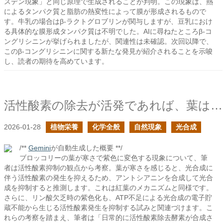
スデン現象」と同じ原理で生成されることが判明。この現象は、熱
によるタンパク質と脂肪の熱変性によって膜が形成されるもので
す。牛乳の場合はβ-ラクトグロブリンが関与しますが、豆乳におけ
る具体的な膜形成タンパク質は不明でした。AIに尋ねたところβ-コ
ングリシニンが挙げられましたが、関連性は未確認。次回以降で、
このβ-コングリシニンに関する新たな発見が紹介されることを示唆
し、読者の期待を高めています。
活性酸素の除去が活発であれば、葉は寒さに当たっても紫色の色素を合成しないのか？
2026-01-28
植物栄養
化学全般
自然現象
光合成
/**
Gemini
が自動生成した概要 **/
ブロッコリーの葉が寒さで紫色に変色する現象について、筆
者は活性酸素抑制の観点から考察。葉が寒さを感じると、光合成に
伴う活性酸素の発生を抑えるため、アントシアニンを合成して光合
成を抑制すると推測します。これは紅葉のメカニズムと同様です。
さらに、リン酸欠乏時の紫色化も、ATP不足による光合成の電子貯
蔵不能から生じる活性酸素発生を抑制する試みと関連づけます。こ
れらの考察を踏まえ、筆者は「日常的に活性酸素除去酵素が合成さ