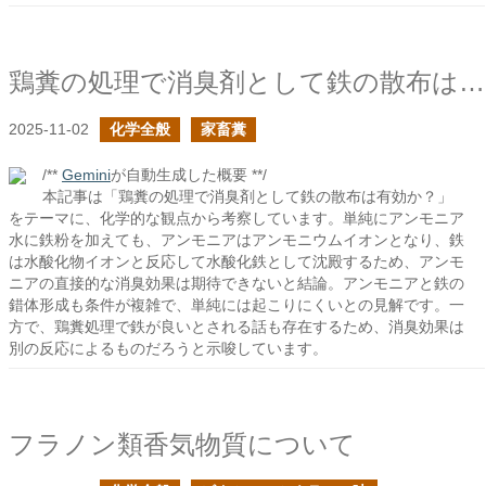
鶏糞の処理で消臭剤として鉄の散布は有効か？
2025-11-02
化学全般
家畜糞
/**
Gemini
が自動生成した概要 **/
本記事は「鶏糞の処理で消臭剤として鉄の散布は有効か？」
をテーマに、化学的な観点から考察しています。単純にアンモニア
水に鉄粉を加えても、アンモニアはアンモニウムイオンとなり、鉄
は水酸化物イオンと反応して水酸化鉄として沈殿するため、アンモ
ニアの直接的な消臭効果は期待できないと結論。アンモニアと鉄の
錯体形成も条件が複雑で、単純には起こりにくいとの見解です。一
方で、鶏糞処理で鉄が良いとされる話も存在するため、消臭効果は
別の反応によるものだろうと示唆しています。
フラノン類香気物質について