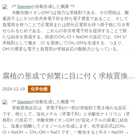
/**
Gemini
が自動生成した概要 **/
水酸化物イオン(OH⁻)は強力な求核剤である。その理由は、酸
素原子上に3つの非共有電子対を持ち電子豊富であること、そして
負電荷を持つことで正電荷または部分正電荷を持つ原子核に引き寄
せられるためである。 これらの非共有電子対を提供することで新
たな結合を形成する。前述のCH₃-Cl + NaOH の反応では、OH⁻が
求核剤として働き、Cl⁻を置換してCH₃-OHを生成する。つまり、
OH⁻の豊富な電子と負電荷が求核反応の駆動力となっている。
腐植の形成で頻繁に目に付く求核置換反応とは？
2024-12-19
化学全般
/**
Gemini
が自動生成した概要 **/
求核置換反応は、求電子剤の一部が求核剤で置き換わる反応
です。例として、塩化メチル（求電子剤）と水酸化ナトリウム（求
核剤）の反応で、水酸化物イオン(OH⁻)が塩化メチルの炭素に結合
し、塩素が脱離してメタノールが生成します。化学反応式はCH₃-
Cl + NaOH → CH₃-OH + NaCl です。一般化するとR-X + NaOH →