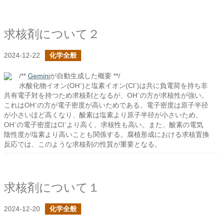
求核剤について２
2024-12-22
化学全般
/**
Gemini
が自動生成した概要 **/
水酸化物イオン(OH⁻)と塩素イオン(Cl⁻)は共に負電荷を持ち非
共有電子対を持つため求核剤となるが、OH⁻の方が求核性が強い。
これはOH⁻の方が電子密度が高いためである。電子密度は原子半径
が小さいほど高くなり、酸素は塩素より原子半径が小さいため、
OH⁻の電子密度はCl⁻より高く、求核性も高い。また、酸素の電気
陰性度が塩素より高いことも関係する。腐植形成における求核置換
反応では、このような求核剤の性質が重要となる。
求核剤について１
2024-12-20
化学全般