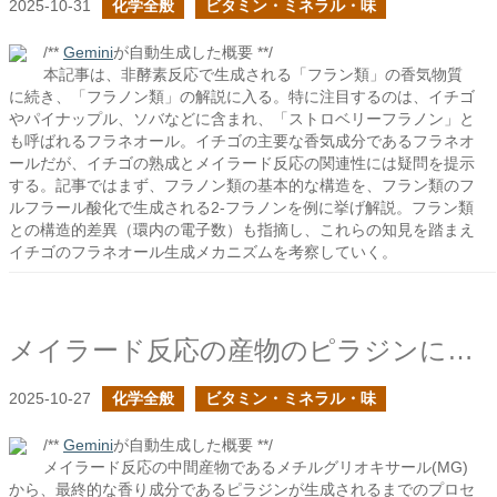
2025-10-31
化学全般
ビタミン・ミネラル・味
/**
Gemini
が自動生成した概要 **/
本記事は、非酵素反応で生成される「フラン類」の香気物質
に続き、「フラノン類」の解説に入る。特に注目するのは、イチゴ
やパイナップル、ソバなどに含まれ、「ストロベリーフラノン」と
も呼ばれるフラネオール。イチゴの主要な香気成分であるフラネオ
ールだが、イチゴの熟成とメイラード反応の関連性には疑問を提示
する。記事ではまず、フラノン類の基本的な構造を、フラン類のフ
ルフラール酸化で生成される2-フラノンを例に挙げ解説。フラン類
との構造的差異（環内の電子数）も指摘し、これらの知見を踏まえ
イチゴのフラネオール生成メカニズムを考察していく。
メイラード反応の産物のピラジンについて
2025-10-27
化学全般
ビタミン・ミネラル・味
/**
Gemini
が自動生成した概要 **/
メイラード反応の中間産物であるメチルグリオキサール(MG)
から、最終的な香り成分であるピラジンが生成されるまでのプロセ