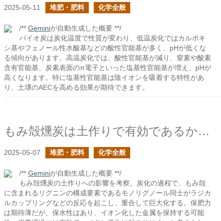
2025-05-11
堆肥・肥料
化学全般
/**
Gemini
が自動生成した概要 **/
バイオ炭は炭化温度で性質が変わり、低温炭化ではカルボキ
シ基やフェノール性水酸基などの酸性官能基が多く、pHが低くな
る傾向があります。高温炭化では、酸性官能基が減り、窒素や酸素
含有官能基、炭素表面のπ電子といった塩基性官能基が増え、pHが
高くなります。特に塩基性官能基は陰イオンを吸着する特性があ
り、土壌のAECを高める効果が期待できます。
もみ殻燻炭は土作りで有効であるか？の続き
2025-05-07
堆肥・肥料
化学全般
/**
Gemini
が自動生成した概要 **/
もみ殻燻炭の土作りへの影響を考察。炭化の過程で、もみ殻
に含まれるリグニンの構成要素であるモノリグノール同士がラジカ
ルカップリングなどの反応を起こし、重合して巨大化する。保肥力
は期待薄だが、保水性はあり、イオン化した金属を保持する可能