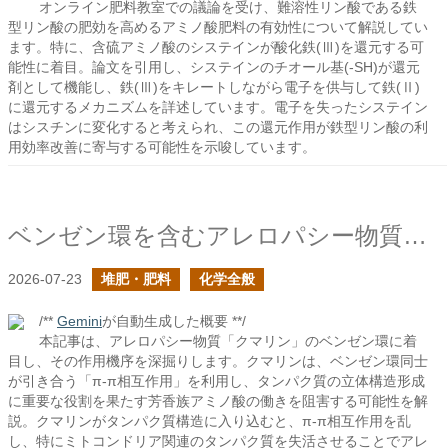
オンライン肥料教室での議論を受け、難溶性リン酸である鉄
型リン酸の肥効を高めるアミノ酸肥料の有効性について解説してい
ます。特に、含硫アミノ酸のシステインが酸化鉄(Ⅲ)を還元する可
能性に着目。論文を引用し、システインのチオール基(-SH)が還元
剤として機能し、鉄(Ⅲ)をキレートしながら電子を供与して鉄(Ⅱ)
に還元するメカニズムを詳述しています。電子を失ったシステイン
はシスチンに変化すると考えられ、この還元作用が鉄型リン酸の利
用効率改善に寄与する可能性を示唆しています。
ベンゼン環を含むアレロパシー物質の作用について
2026-07-23
堆肥・肥料
化学全般
/**
Gemini
が自動生成した概要 **/
本記事は、アレロパシー物質「クマリン」のベンゼン環に着
目し、その作用機序を深掘りします。クマリンは、ベンゼン環同士
が引き合う「π-π相互作用」を利用し、タンパク質の立体構造形成
に重要な役割を果たす芳香族アミノ酸の働きを阻害する可能性を解
説。クマリンがタンパク質構造に入り込むと、π-π相互作用を乱
し、特にミトコンドリア関連のタンパク質を失活させることでアレ