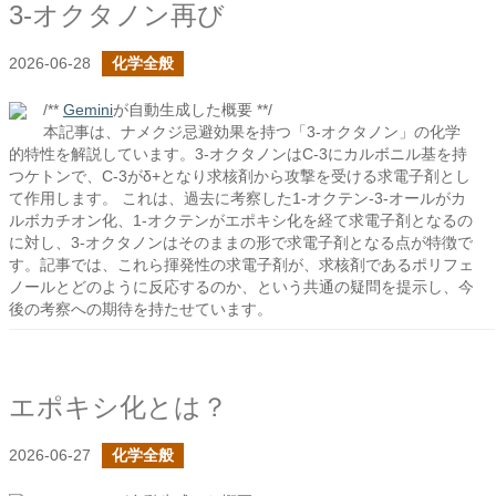
3-オクタノン再び
2026-06-28
化学全般
/**
Gemini
が自動生成した概要 **/
本記事は、ナメクジ忌避効果を持つ「3-オクタノン」の化学
的特性を解説しています。3-オクタノンはC-3にカルボニル基を持
つケトンで、C-3がδ+となり求核剤から攻撃を受ける求電子剤とし
て作用します。 これは、過去に考察した1-オクテン-3-オールがカ
ルボカチオン化、1-オクテンがエポキシ化を経て求電子剤となるの
に対し、3-オクタノンはそのままの形で求電子剤となる点が特徴で
す。記事では、これら揮発性の求電子剤が、求核剤であるポリフェ
ノールとどのように反応するのか、という共通の疑問を提示し、今
後の考察への期待を持たせています。
エポキシ化とは？
2026-06-27
化学全般