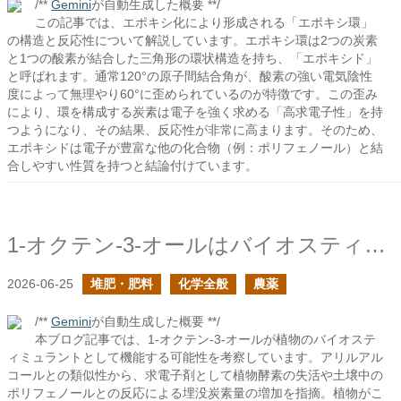
/**
Gemini
が自動生成した概要 **/
この記事では、エポキシ化により形成される「エポキシ環」
の構造と反応性について解説しています。エポキシ環は2つの炭素
と1つの酸素が結合した三角形の環状構造を持ち、「エポキシド」
と呼ばれます。通常120°の原子間結合角が、酸素の強い電気陰性
度によって無理やり60°に歪められているのが特徴です。この歪み
により、環を構成する炭素は電子を強く求める「高求電子性」を持
つようになり、その結果、反応性が非常に高まります。そのため、
エポキシドは電子が豊富な他の化合物（例：ポリフェノール）と結
合しやすい性質を持つと結論付けています。
1-オクテン-3-オールはバイオスティミュラント？
2026-06-25
堆肥・肥料
化学全般
農薬
/**
Gemini
が自動生成した概要 **/
本ブログ記事では、1-オクテン-3-オールが植物のバイオステ
ィミュラントとして機能する可能性を考察しています。アリルアル
コールとの類似性から、求電子剤として植物酵素の失活や土壌中の
ポリフェノールとの反応による埋没炭素量の増加を指摘。植物がこ