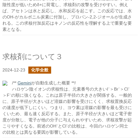
陰性度が低いためδ+に荷電し、求核剤の攻撃を受けやすい。例え
ば、アセトンは水と反応し、水和反応を起こす。この反応では、水
のOH-がカルボニル炭素に付加し、プロパン-2,2-ジオールが生成さ
れる。この求核付加反応はキノンの反応性を理解する上で重要な要
素となる。
求核剤について３
2024-12-23
化学全般
/**
Gemini
が自動生成した概要 **/
ハロゲン陰イオンの求核性は、元素番号の大きいI⁻＞Br⁻＞Cl⁻
＞F⁻の順に強くなる。これは原子半径の大きさが関係する。一般的
に、原子半径が大きいほど溶媒の影響を受けにくく、求核置換反応
の速度が低下しにくい。つまり、ヨウ素は溶媒の影響を最も受けに
くいため、最も速く反応する。また、原子半径が大きいほど電子密
度が分散し、電子が他の分子に与えられやすいため、求核攻撃が起
こりやすくなる。前述のOH⁻とCl⁻の比較は、今回のハロゲン同士
の比較とは異なる要因が影響している。