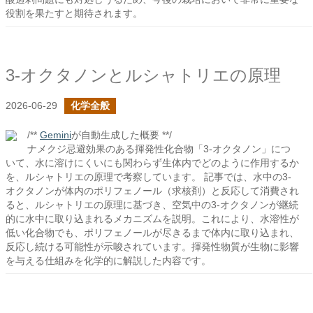
役割を果たすと期待されます。
3-オクタノンとルシャトリエの原理
2026-06-29
化学全般
/**
Gemini
が自動生成した概要 **/
ナメクジ忌避効果のある揮発性化合物「3-オクタノン」につ
いて、水に溶けにくいにも関わらず生体内でどのように作用するか
を、ルシャトリエの原理で考察しています。 記事では、水中の3-
オクタノンが体内のポリフェノール（求核剤）と反応して消費され
ると、ルシャトリエの原理に基づき、空気中の3-オクタノンが継続
的に水中に取り込まれるメカニズムを説明。これにより、水溶性が
低い化合物でも、ポリフェノールが尽きるまで体内に取り込まれ、
反応し続ける可能性が示唆されています。揮発性物質が生物に影響
を与える仕組みを化学的に解説した内容です。