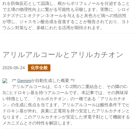
れを防御反応として認識し、根からポリフェノールを分泌すること
で土壌の物理性向上に繋がる可能性も示唆します。実際に、シロイ
ヌナズナに1-オクテン-3-オールを与えると灰色カビ病への抵抗性
が増し、ジャスモン酸合成を促進することが報告されており、ヨト
ウムシ対策など、多岐にわたる活用が期待されます。
アリルアルコールとアリルカチオン
2026-06-24
化学全般
/**
Gemini
が自動生成した概要 **/
アリルアルコールは、C-1・C-2間の二重結合と、その隣のC-
3にヒドロキシ基を持つアルコールです。本記事では、その興味深
い特徴として、「カルボカチオン」の一種である「アリルカチオ
ン」の生成に焦点を当てます。アリルアルコールは酸性条件下でヒ
ドロキシ基が外れ、炭素に正電荷を持つ安定したアリルカチオンと
なります。このアリルカチオンが安定した求電子剤として機能する
メカニズムとその特性を解説します。