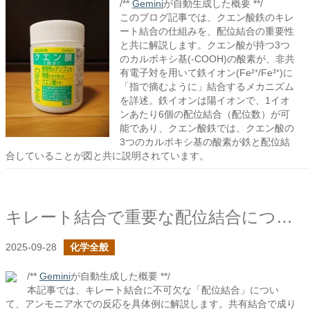
/**
Gemini
が自動生成した概要 **/
このブログ記事では、クエン酸鉄のキレ
ート結合の仕組みを、配位結合の重要性
と共に解説します。クエン酸が持つ3つ
のカルボキシ基(-COOH)の酸素が、非共
有電子対を用いて鉄イオン(Fe²⁺/Fe³⁺)に
「指で摘むように」結合するメカニズム
を詳述。鉄イオンは陽イオンで、1イオ
ンあたり6個の配位結合（配位数）が可
能であり、クエン酸鉄では、クエン酸の
3つのカルボキシ基の酸素が鉄と配位結
合していることが図と共に説明されています。
キレート結合で重要な配位結合について見る
2025-09-28
化学全般
/**
Gemini
が自動生成した概要 **/
本記事では、キレート結合に不可欠な「配位結合」につい
て、アンモニア水での反応を具体例に解説します。共有結合で成り