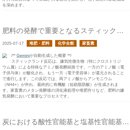
を深めます。
肥料の発酵で重要となるスティックランド反応
2025-07-17
堆肥・肥料
化学全般
家畜糞
/**
Gemini
が自動生成した概要 **/
スティックランド反応は、嫌気性微生物（特にクロストリジ
ウム属）による特殊なアミノ酸発酵経路です。一方のアミノ酸（電
子供与体）が酸化され、もう一方（電子受容体）が還元されること
で進行します。この反応では、両アミノ酸からアンモニウム
（NH4+）が外れ、最終的に有機酸（短鎖脂肪酸）が生成されま
す。家畜糞のメタン発酵後の消化液処理や堆肥作りなど、肥料の嫌
気発酵において重要なプロセスです。
炭における酸性官能基と塩基性官能基は何だ？