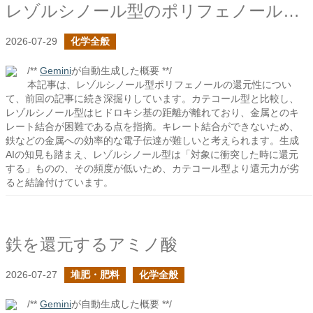
レゾルシノール型のポリフェノールの続き
2026-07-29
化学全般
/**
Gemini
が自動生成した概要 **/
本記事は、レゾルシノール型ポリフェノールの還元性につい
て、前回の記事に続き深掘りしています。カテコール型と比較し、
レゾルシノール型はヒドロキシ基の距離が離れており、金属とのキ
レート結合が困難である点を指摘。キレート結合ができないため、
鉄などの金属への効率的な電子伝達が難しいと考えられます。生成
AIの知見も踏まえ、レゾルシノール型は「対象に衝突した時に還元
する」ものの、その頻度が低いため、カテコール型より還元力が劣
ると結論付けています。
鉄を還元するアミノ酸
2026-07-27
堆肥・肥料
化学全般
/**
Gemini
が自動生成した概要 **/