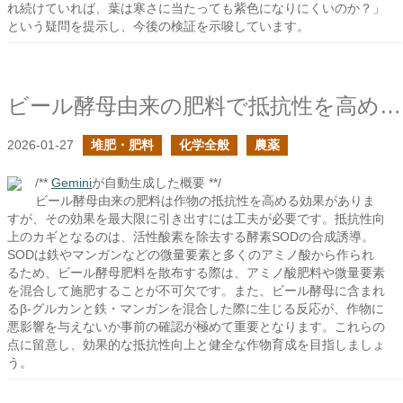
れ続けていれば、葉は寒さに当たっても紫色になりにくいのか？」
という疑問を提示し、今後の検証を示唆しています。
ビール酵母由来の肥料で抵抗性を高める時に必要なこと
2026-01-27
堆肥・肥料
化学全般
農薬
/**
Gemini
が自動生成した概要 **/
ビール酵母由来の肥料は作物の抵抗性を高める効果がありま
すが、その効果を最大限に引き出すには工夫が必要です。抵抗性向
上のカギとなるのは、活性酸素を除去する酵素SODの合成誘導。
SODは鉄やマンガンなどの微量要素と多くのアミノ酸から作られ
るため、ビール酵母肥料を散布する際は、アミノ酸肥料や微量要素
を混合して施肥することが不可欠です。また、ビール酵母に含まれ
るβ-グルカンと鉄・マンガンを混合した際に生じる反応が、作物に
悪影響を与えないか事前の確認が極めて重要となります。これらの
点に留意し、効果的な抵抗性向上と健全な作物育成を目指しましょ
う。