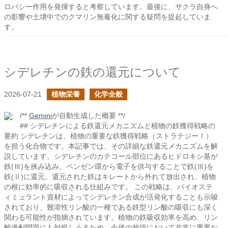
ロパシー作用を発揮すると考察しています。最後に、サクラ自身へ
の影響や土壌中でのクマリン無毒化に関する疑問を提起していま
す。
シデレチンの鉄の還元について
2026-07-21
植物栄養
化学全般
/**
Gemini
が自動生成した概要 **/
## シデレチンによる鉄還元メカニズムと植物の鉄獲得戦略の
要約 シデレチンは、植物の重要な鉄獲得戦略（ストラテジーⅠ）
を担う化合物です。本記事では、その詳細な鉄還元メカニズムを解
説しています。シデレチンのカテコール部位にあるヒドロキシ基が
鉄(Ⅲ)を挟み込み、ベンゼン環から電子を供与することで鉄(Ⅲ)を
鉄(Ⅱ)に還元。還元された鉄はキレートから外れて放出され、植物
の根に効率的に吸収される仕組みです。 この戦略は、バイオステ
ィミュラント資材によってシデレチン合成が活発化することも示唆
されており、難溶性リン酸の一種である鉄型リン酸の吸収にも深く
関わる可能性が指摘されています。植物の鉄吸収効率を高め、リン
酸過剰問題にも対処しうるため、今後の栽培において非常に重要な