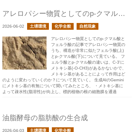
アレロパシー物質としてのp-クマル酸とフェルラ酸の続き
2026-06-02
土壌環境
化学全般
自然現象
アレロパシー物質としてのp-クマル酸と
フェルラ酸の記事でアレロパシー物質の
うち、構造が非常に似たフェルラ酸(上)
とp-クマル酸(下)について見ている。 フ
ェルラ酸とp-クマル酸の違いは、C-3'に
メトキシ基(-O-CH3)があるかないかで、
メトキシ基があることによって作用はど
のように変わっていくのか？について見ていく。 生成AIのGemini
にメトキシ基の有無について聞いてみたところ、 ・メトキシ基に
よって疎水性(脂溶性)が向上し、標的植物の根の細胞膜を通過
油脂酵母の脂肪酸の生合成
2026-04-03
土壌環境
化学全般