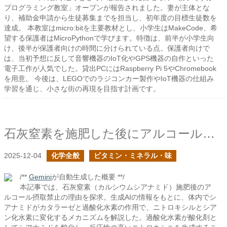
プログラミング教室」オープンが報告されました。妻が主体とな
り、補助金申請から生徒募集までを担当し、初年度の目標生徒数を
達成。 本教室はmicro:bitを主要教材とし、小学生はMakeCode、希
望する保護者はMicroPythonで学びます。特徴は、前半が小学生向
け、後半が保護者向けの時間に分けられている点。保護者向けで
は、当初予想に反して音響機器のIoT化やGPS機器の自作といった
電子工作が人気でした。貸出PCにはRaspberry Pi 5やChromebook
を用意。 今後は、LEGOでのラジコンカー製作やIoT機器の仕組み
学習を通じ、小さな街の再現を目指す計画です。
石灰窒素を施肥した後にアルコール飲料を摂取してはいけないのか？
2025-12-04
化学全般
ビタミン・ミネラル・味
/**
Gemini
が自動生成した概要 **/
本記事では、石灰窒素（カルシウムシアナミド）施肥後のア
ルコール摂取禁止の理由を探求。生成AIの情報をもとに、体内でシ
アナミドがカタラーゼと過酸化水素の作用で、ニトロキシルとシア
ン化水素に変化するメカニズムを解説した。過酸化水素が酸化剤と