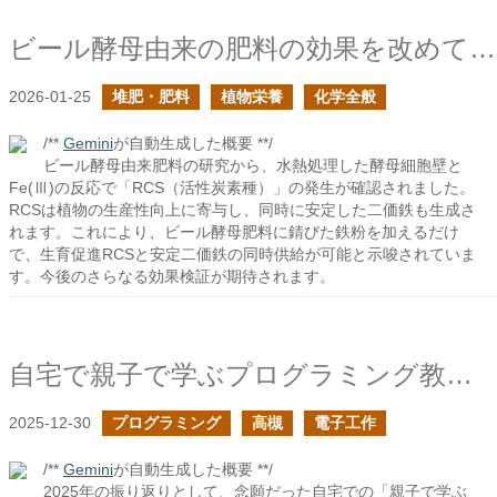
ビール酵母由来の肥料の効果を改めて考えてみたの続き
2026-01-25
堆肥・肥料
植物栄養
化学全般
/**
Gemini
が自動生成した概要 **/
ビール酵母由来肥料の研究から、水熱処理した酵母細胞壁と
Fe(Ⅲ)の反応で「RCS（活性炭素種）」の発生が確認されました。
RCSは植物の生産性向上に寄与し、同時に安定した二価鉄も生成さ
れます。これにより、ビール酵母肥料に錆びた鉄粉を加えるだけ
で、生育促進RCSと安定二価鉄の同時供給が可能と示唆されていま
す。今後のさらなる効果検証が期待されます。
自宅で親子で学ぶプログラミング教室のオープンしました
2025-12-30
プログラミング
高槻
電子工作
/**
Gemini
が自動生成した概要 **/
2025年の振り返りとして、念願だった自宅での「親子で学ぶ