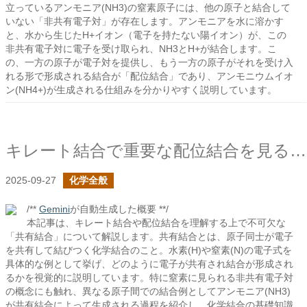
立っているアンモニア(NH3)の窒素原子には、他の原子と結合して
いない「非共有電子対」が存在します。アンモニアを水に溶かす
と、水から生じたH+イオン（電子を持たない陽イオン）が、この
非共有電子対に電子を受け取られ、NH3とH+が結合します。こ
の、一方の原子が電子対を提供し、もう一方の原子がそれを受け入
れる形で形成される結合が「配位結合」であり、アンモニウムイオ
ン(NH4+)が生成される仕組みを分かりやすく説明しています。
キレート結合で重要な配位結合を見る前に共有結合を整理する
2025-09-27
化学全般
/**
Gemini
が自動生成した概要 **/
本記事は、キレート結合や配位結合を理解する上で不可欠な
「共有結合」について解説します。共有結合とは、原子同士が電子
を共有して結びつく化学結合のこと。水素(H)や窒素(N)の電子式を
具体的な例として挙げ、どのように電子が共有され結合が形成され
るかを視覚的に説明しています。特に窒素に見られる非共有電子対
の概念にも触れ、異なる原子間での結合例としてアンモニア(NH3)
が共有結合によって生成される過程を紹介し、化学結合の基礎知識