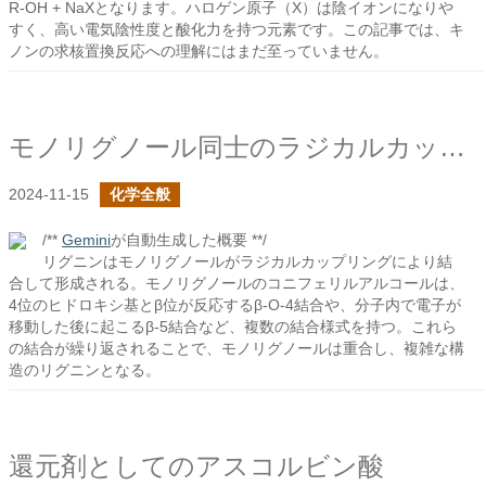
R-OH + NaXとなります。ハロゲン原子（X）は陰イオンになりや
すく、高い電気陰性度と酸化力を持つ元素です。この記事では、キ
ノンの求核置換反応への理解にはまだ至っていません。
モノリグノール同士のラジカルカップリング
2024-11-15
化学全般
/**
Gemini
が自動生成した概要 **/
リグニンはモノリグノールがラジカルカップリングにより結
合して形成される。モノリグノールのコニフェリルアルコールは、
4位のヒドロキシ基とβ位が反応するβ-O-4結合や、分子内で電子が
移動した後に起こるβ-5結合など、複数の結合様式を持つ。これら
の結合が繰り返されることで、モノリグノールは重合し、複雑な構
造のリグニンとなる。
還元剤としてのアスコルビン酸