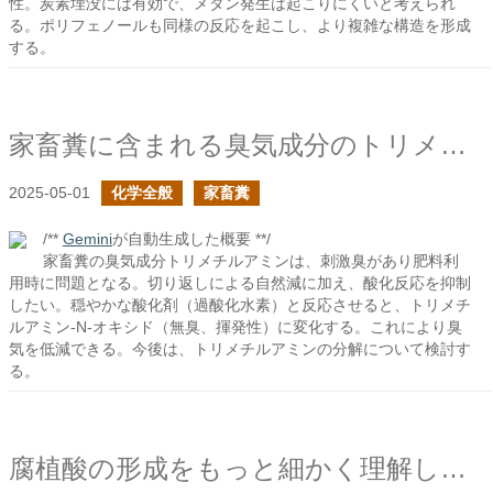
性。炭素埋没には有効で、メタン発生は起こりにくいと考えられ
る。ポリフェノールも同様の反応を起こし、より複雑な構造を形成
する。
家畜糞に含まれる臭気成分のトリメチルアミンの酸化
2025-05-01
化学全般
家畜糞
/**
Gemini
が自動生成した概要 **/
家畜糞の臭気成分トリメチルアミンは、刺激臭があり肥料利
用時に問題となる。切り返しによる自然減に加え、酸化反応を抑制
したい。穏やかな酸化剤（過酸化水素）と反応させると、トリメチ
ルアミン-N-オキシド（無臭、揮発性）に変化する。これにより臭
気を低減できる。今後は、トリメチルアミンの分解について検討す
る。
腐植酸の形成をもっと細かく理解したい４