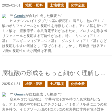
2025-02-01
堆肥・肥料
土壌環境
化学全般
/**
Gemini
が自動生成した概要 **/
ヒスチジンのイミダゾリル基の反応性に着目し、他のアミノ
酸のポリフェノールとの反応性を考察している。アミノ基を持つア
ミノ酸は、窒素原子に非共有電子対があるため、プロリンを除きポ
リフェノールと反応する可能性がある。特に、リシン（アミノ
基）、アルギニン（グアニジノ基）、グルタミン（アミド基）など
は反応しやすい候補として挙げられる。しかし、現時点では各アミ
ノ酸の反応性の大小関係は不明。
腐植酸の形成をもっと細かく理解したい３
2025-01-31
堆肥・肥料
土壌環境
化学全般
/**
Gemini
が自動生成した概要 **/
窒素を含む化合物は、非共有電子対を持つため求核剤とな
る。アミノ酸の中で特にヒスチジンは、イミダゾリル基に二つの窒
素を持つ。イミダゾール環の1位と3位の窒素共に非共有電子対を