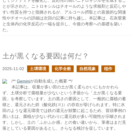
してシアナミドを酸化し、反応性の高いニトロキシルを生成するこ
とが示された。ニトロキシルはチオールのような求核剤と反応しや
すい性質を持つと指摘されるが、アルコール摂取との直接的な関連
性やチオールの詳細は次回の記事に持ち越し。本記事は、石灰窒素
と生体内の化学反応の一端を提示し、今後の考察への基礎を築い
た。
土が黒くなる要因は何だ？
2025-11-02
土壌環境
化学全般
自然現象
稲作
/**
Gemini
が自動生成した概要 **/
本記事は、収量が多い田の土が黒く柔らかいにもかかわら
ず、土壌分析で腐植量が少ないという矛盾から「土が黒くなる要
因」を考察しています。土の黒さの要因として、一般的に腐植の蓄
積と、還元された鉄（酸化鉄(Ⅱ)）の存在が挙げられます。特に水
田のような還元環境では鉄の還元が頻繁に起こるため、冒頭事例の
黒い土は、腐植が少ない代わりに還元鉄が多い可能性が示唆されま
す。しかし、土の「ふかふか感」との食い違いから、筆者はまだ見
落としている要因があるとし、さらなる検討を促しています。