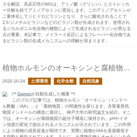
スを解説。高反応性のMGは、アミノ酸（グリシン）とストレッカ
ー分解を経てアミノアセトンに変化します。このアミノアセトンが
二量体化してジヒドロピラジンとなり、さらに酸化されることで
2,5-ジメチルピラジンなどのピラジン類が生成されます。使用され
るジカルボニル化合物の種類によって生成されるピラジンが異なる
点が重要。本記事で、メイラード反応によるフレーバー化合物であ
るピラジン類の生成メカニズムへの理解が深まります。
植物ホルモンのオーキシンと腐植物質の繋がり
2025-10-24
土壌環境
化学全般
自然現象
/**
Gemini
が自動生成した概要 **/
このブログ記事では、植物ホルモン「オーキシン（インドー
ル酢酸：IAA）」と「腐植物質」の関連性を探ります。含窒素香気
物質インドールの構造に着目し、神戸大学の研究論文を紹介。そこ
では、オーキシンが腐植物質の超分子構造に保持され、pHやイオ
ン強度の変化で放出されるメカニズムが示されています。この作用
により植物の成長促進が期待でき、実際に植物がIAAを直接吸収す
る挙動も報告されています。さらに、土壌微生物もオーキシンを合