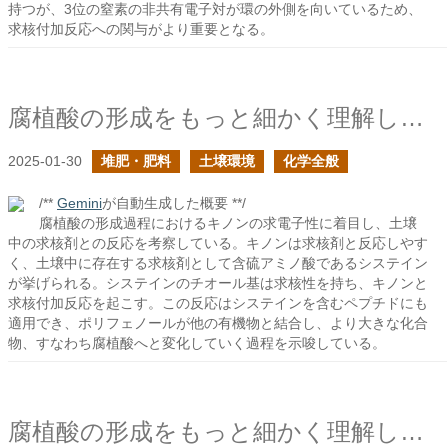
持つが、3位の窒素の非共有電子対が環の外側を向いているため、
求核付加反応への関与がより重要となる。
腐植酸の形成をもっと細かく理解したい２
2025-01-30
堆肥・肥料
土壌環境
化学全般
/**
Gemini
が自動生成した概要 **/
腐植酸の形成過程におけるキノンの求電子性に着目し、土壌
中の求核剤との反応を考察している。キノンは求核剤と反応しやす
く、土壌中に存在する求核剤として含硫アミノ酸であるシステイン
が挙げられる。システインのチオール基は求核性を持ち、キノンと
求核付加反応を起こす。この反応はシステインを含むペプチドにも
適用でき、ポリフェノールが他の有機物と結合し、より大きな化合
物、すなわち腐植酸へと変化していく過程を示唆している。
腐植酸の形成をもっと細かく理解したい１