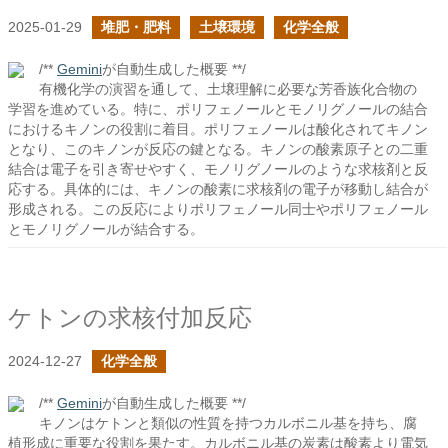
2025-01-29
堆肥・肥料
土壌環境
化学全般
/**
Gemini
が自動生成した概要 **/
有機化学の演習を通して、土壌理解に必要な芳香族化合物の
学習を進めている。特に、ポリフェノールとモノリグノールの結合
におけるキノンの役割に着目。ポリフェノールは酸化されてキノン
となり、このキノンが反応の鍵となる。キノンの酸素原子との二重
結合は電子を引き寄せやすく、モノリグノールのような求核剤と反
応する。具体的には、キノンの酸素に求核剤の電子が移動し結合が
形成される。この反応によりポリフェノール同士やポリフェノール
とモノリグノールが結合する。
ケトンの求核付加反応
2024-12-27
化学全般
/**
Gemini
が自動生成した概要 **/
キノンはケトンと類似の性質を持つカルボニル基を持ち、腐
植形成に重要な役割を果たす。カルボニル基の炭素は酸素より電気