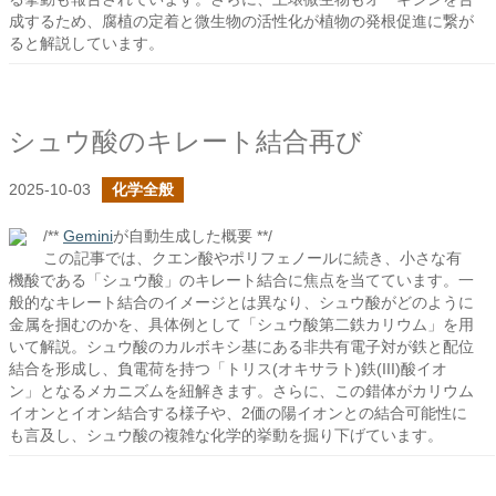
成するため、腐植の定着と微生物の活性化が植物の発根促進に繋が
ると解説しています。
シュウ酸のキレート結合再び
2025-10-03
化学全般
/**
Gemini
が自動生成した概要 **/
この記事では、クエン酸やポリフェノールに続き、小さな有
機酸である「シュウ酸」のキレート結合に焦点を当てています。一
般的なキレート結合のイメージとは異なり、シュウ酸がどのように
金属を掴むのかを、具体例として「シュウ酸第二鉄カリウム」を用
いて解説。シュウ酸のカルボキシ基にある非共有電子対が鉄と配位
結合を形成し、負電荷を持つ「トリス(オキサラト)鉄(III)酸イオ
ン」となるメカニズムを紐解きます。さらに、この錯体がカリウム
イオンとイオン結合する様子や、2価の陽イオンとの結合可能性に
も言及し、シュウ酸の複雑な化学的挙動を掘り下げています。