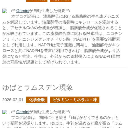
/**
Gemini
が自動生成した概要 **/
本ブログ記事は、油脂酵母における脂肪酸の生合成メカニズ
ムを解説しています。油脂酵母の培養時にキシロースを添加する
と、アセチルCoAの合成量が増加し、脂肪酸合成が促進されること
が示唆されています。この脂肪酸合成に関わる酵素群は、ニコチン
アミドアデニンジヌクレオチドリン酸（NADPH）を重要な補酵素
として利用します。NADPHは電子運搬に関与し、油脂酵母がキシ
ロースと共にNADPHを豊富に利用できれば、脂肪酸合成がより活
発になると推測。今後は、外部からの資材投入によるNADPH量増
加の可能性が課題として挙げられています。
ゆばとラムスデン現象
2026-02-01
化学全般
ビタミン・ミネラル・味
/**
Gemini
が自動生成した概要 **/
ブログ記事は、前回に引き続き「ゆばがどうできるのか」と
いう疑問を深掘りします。ゆばは、牛乳を温めると膜が張る「ラム