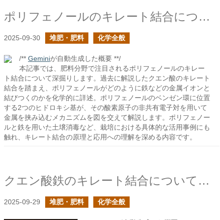
ポリフェノールのキレート結合について
2025-09-30
堆肥・肥料
化学全般
/**
Gemini
が自動生成した概要 **/
本記事では、肥料分野で注目されるポリフェノールのキレー
ト結合について深掘りします。過去に解説したクエン酸のキレート
結合を踏まえ、ポリフェノールがどのように鉄などの金属イオンと
結びつくのかを化学的に詳述。ポリフェノールのベンゼン環に位置
する2つのヒドロキシ基が、その酸素原子の非共有電子対を用いて
金属を挟み込むメカニズムを図を交えて解説します。ポリフェノー
ルと鉄を用いた土壌消毒など、栽培における具体的な活用事例にも
触れ、キレート結合の原理と応用への理解を深める内容です。
クエン酸鉄のキレート結合について再び
2025-09-29
堆肥・肥料
化学全般