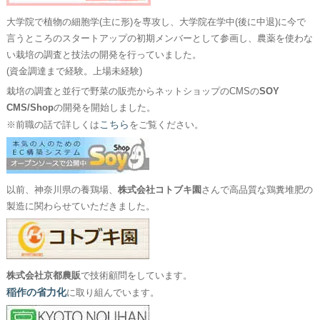
大学院で植物の細胞学(主に形)を専攻し、大学院在学中(後に中退)に今で
言うところのスタートアップの初期メンバーとして参画し、農薬を使わな
い栽培の調査と技法の開発を行っていました。
(資金調達まで経験。上場未経験)
栽培の調査と並行で野菜の販売からネットショップのCMSの
SOY
CMS/Shop
の開発を開始しました。
こちら
※前職の話で詳しくは
をご覧ください。
以前、神奈川県の養鶏場、
株式会社コトブキ園
さんで高品質な鶏糞堆肥の
製造に関わらせていただきました。
株式会社京都農販
で技術顧問をしています。
稲作の省力化
に取り組んでいます。