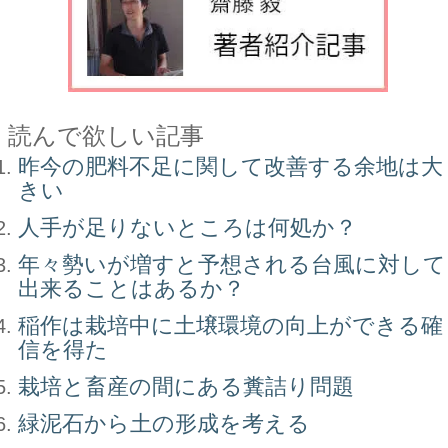
読んで欲しい記事
昨今の肥料不足に関して改善する余地は大
きい
人手が足りないところは何処か？
年々勢いが増すと予想される台風に対して
出来ることはあるか？
稲作は栽培中に土壌環境の向上ができる確
信を得た
栽培と畜産の間にある糞詰り問題
緑泥石から土の形成を考える