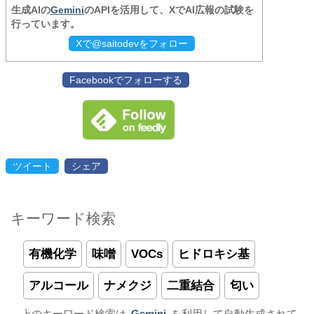
生成AIの
Gemini
のAPIを活用して、XでAI広報の試験を
行っています。
Xで@saitodevをフォロー
Facebookでフォローする
ツイート
シェア
キーワード検索
有機化学
味噌
VOCs
ヒドロキシ基
アルコール
ナメクジ
二重結合
匂い
上のキーワード検索は
Gemini
を利用して自動生成されて