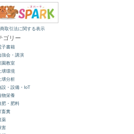
定商取引法に関する表示
テゴリー
電子書籍
勉強会・講演
菜園教室
土壌環境
土壌分析
施設・設備・IoT
植物栄養
堆肥・肥料
家畜糞
農薬
獣害