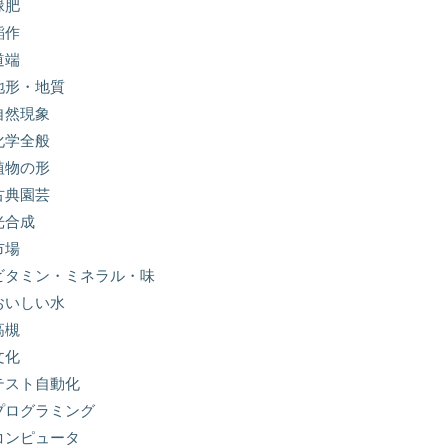
緑肥
稲作
道端
地形・地質
自然現象
化学全般
植物の形
古典園芸
光合成
市場
ビタミン・ミネラル・味
おいしい水
高槻
文化
テスト自動化
プログラミング
コンピュータ