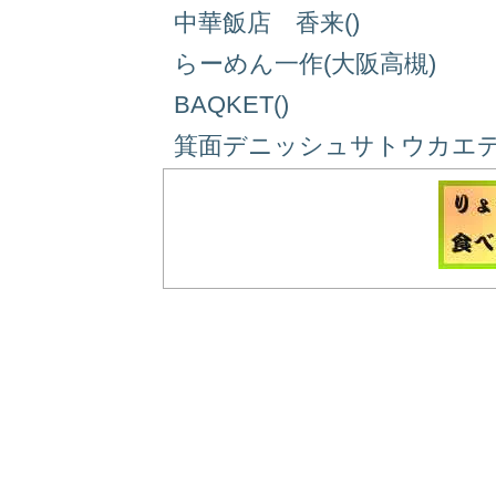
中華飯店 香来()
らーめん一作(大阪高槻)
BAQKET()
箕面デニッシュサトウカエデ