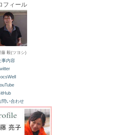
ロフィール
齋藤 毅(ツヨシ)
仕事内容
witter
ocsWell
ouTube
itHub
お問い合わせ