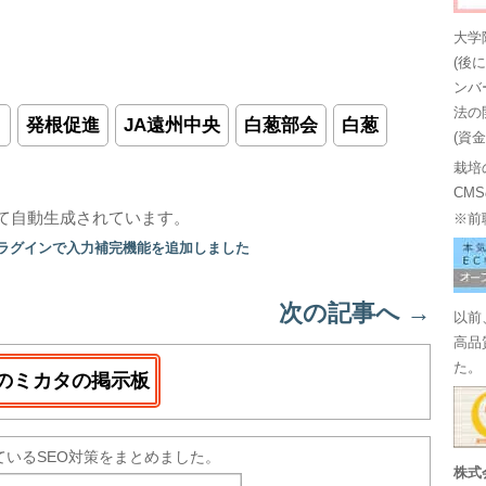
大学
(後
ンバ
法の
り
発根促進
JA遠州中央
白葱部会
白葱
(資
栽培
CM
て自動生成されています。
※前
プラグインで入力補完機能を追加しました
次の記事へ
→
以前
高品
た。
のミカタの掲示板
ているSEO対策をまとめました。
株式