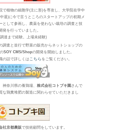
院で植物の細胞学(主に形)を専攻し、大学院在学中
に中退)に今で言うところのスタートアップの初期メ
ーとして参画し、農薬を使わない栽培の調査と技
開発を行っていました。
金調達まで経験。上場未経験)
の調査と並行で野菜の販売からネットショップの
Sの
SOY CMS/Shop
の開発を開始しました。
こちら
職の話で詳しくは
をご覧ください。
、神奈川県の養鶏場、
株式会社コトブキ園
さんで
質な鶏糞堆肥の製造に関わらせていただきまし
会社京都農販
で技術顧問をしています。