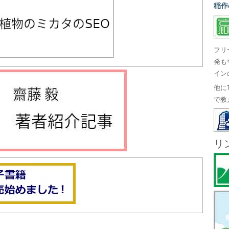
稲作
フリ
発も
イン
他に
で教
リ