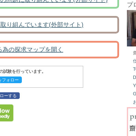
プ
取り組んでいます(外部サイト)
る為の探求マップを開く
T
報の試験を行っています。
D
evをフォロー
Y
G
フォローする