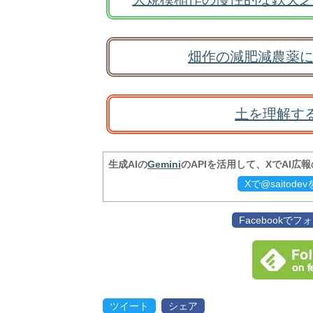
畑作の減肥減農薬に
土を理解す
生成AIの
Gemini
のAPIを活用して、XでAI広
Xで@saitod
Facebookで
ツイート
シェア