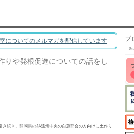
ブ
室についてのメルマガを配信しています
土作りや発根促進についての話をし
植
引き続き、静岡県のJA遠州中央の白葱部会の方向けに土作り