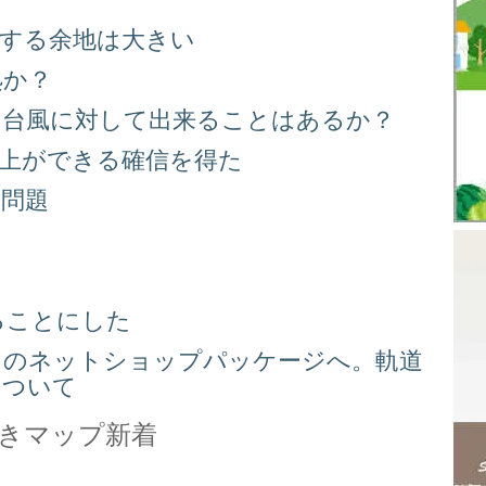
善する余地は大きい
処か？
る台風に対して出来ることはあるか？
向上ができる確信を得た
り問題
る
ることにした
スのネットショップパッケージへ。軌道
について
きマップ新着