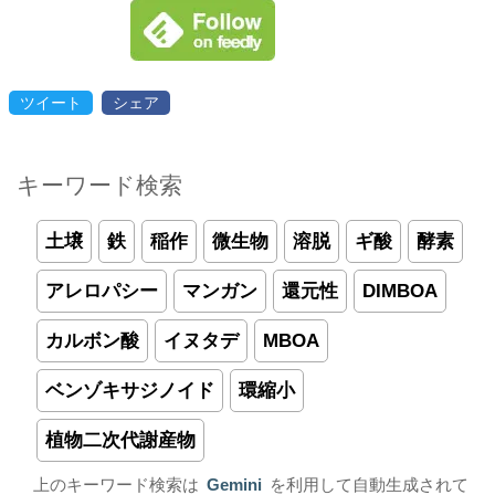
ツイート
シェア
キーワード検索
土壌
鉄
稲作
微生物
溶脱
ギ酸
酵素
アレロパシー
マンガン
還元性
DIMBOA
カルボン酸
イヌタデ
MBOA
ベンゾキサジノイド
環縮小
植物二次代謝産物
上のキーワード検索は
Gemini
を利用して自動生成されて