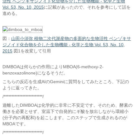
活性 ベンゾキサジノイド化合物を介した生物機能 - 化学と生物
Vol. 53, No. 10, 2015
に記載があったので、それを参考にして話を
進める。
図：
山田小須弥 植物二次代謝産物の多面的な生物活性 ベンゾキサ
ジノイド化合物を介した生物機能 - 化学と生物 Vol. 53, No. 10,
2015
図1を改変して引用
DIMBOAは何らかの作用によりMBOA(6-methoxy-2-
benzoxazolinone)になるそうだ。
こちらの反応を生成AIのGeminiに質問をしてみたところ、下記の
ように返ってきた。
/*************************/
遊離したDIMBOAは化学的に非常に不安定です。そのため、酵素の
働きを必要とせず、室温下で自発的にギ酸を放出しながら環縮小
(分子内の再配和)を起こします。このステップで生成されるのが
MBOAです。
/*************************/