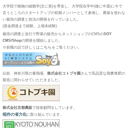
大学院で植物の細胞学(主に形)を専攻し、大学院在学中(後に中退)に今で
言うところのスタートアップの初期メンバーとして参画し、農薬を使わな
い栽培の調査と技法の開発を行っていました。
(資金調達まで経験。上場未経験)
栽培の調査と並行で野菜の販売からネットショップのCMSの
SOY
CMS/Shop
の開発を開始しました。
こちら
※前職の話で詳しくは
をご覧ください。
以前、神奈川県の養鶏場、
株式会社コトブキ園
さんで高品質な鶏糞堆肥の
製造に関わらせていただきました。
株式会社京都農販
で技術顧問をしています。
稲作の省力化
に取り組んでいます。