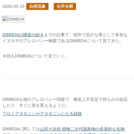
2026-05-19
自然現象
化学全般
DIMBOAの構造の続き
までの記事で、稲作で厄介な草として有名な
イヌタデのアレロパシー物質であるDIMBOAについて見てきた。
今回もDIMBOAについて見ていく。
DIMBOAも他のアレロパシー同様で、構造上不安定で何らかの反応
したり、すぐに形を変えるようだ。
プロトアネモニンがアネモニンになる経路
DIMBOAに関しては
山田小須弥 植物二次代謝産物の多面的な生物