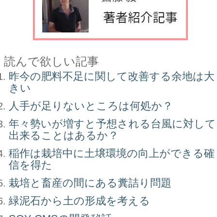
読んで欲しい記事
昨今の肥料不足に関して改善する余地は大
きい
人手が足りないところは何処か？
年々勢いが増すと予想される台風に対して
出来ることはあるか？
稲作は栽培中に土壌環境の向上ができる確
信を得た
栽培と畜産の間にある糞詰り問題
緑泥石から土の形成を考える