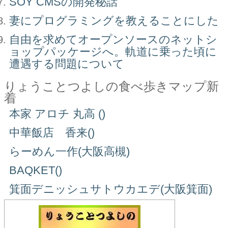
SOY CMSの開発秘話
妻にプログラミングを教えることにした
自由を求めてオープンソースのネットシ
ョップパッケージへ。軌道に乗った頃に
遭遇する問題について
りょうことつよしの食べ歩きマップ新
着
本家 アロチ 丸高 ()
中華飯店 香来()
らーめん一作(大阪高槻)
BAQKET()
箕面デニッシュサトウカエデ(大阪箕面)