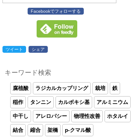
Facebookでフォローする
ツイート
シェア
キーワード検索
腐植酸
ラジカルカップリング
栽培
鉄
稲作
タンニン
カルボキシ基
アルミニウム
中干し
アレロパシー
物理性改善
ホタルイ
結合
縮合
架橋
p-クマル酸