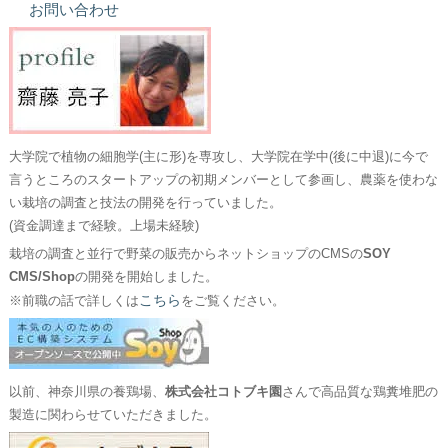
お問い合わせ
大学院で植物の細胞学(主に形)を専攻し、大学院在学中(後に中退)に今で
言うところのスタートアップの初期メンバーとして参画し、農薬を使わな
い栽培の調査と技法の開発を行っていました。
(資金調達まで経験。上場未経験)
栽培の調査と並行で野菜の販売からネットショップのCMSの
SOY
CMS/Shop
の開発を開始しました。
こちら
※前職の話で詳しくは
をご覧ください。
以前、神奈川県の養鶏場、
株式会社コトブキ園
さんで高品質な鶏糞堆肥の
製造に関わらせていただきました。