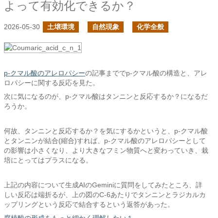
よって有効化できるか？
2026-05-30
土壌環境
自然現象
化学全般
p-クマル酸のアレロパシー
の記事まででp-クマル酸の構造と、アレ
ロパシーに関する反応を見た。
次に気になるのが、p-クマル酸はタンニンと反応するか？になるだ
ろうか。
何故、タンニンと反応するか？を気にするかというと、p-クマル酸
とタンニンが結合(縮合)すれば、p-クマル酸のアレロパシーとして
の影響は小さくなり、より大きなフミン物質へと変わっていき、栽
培にとってはプラスになる。
上記の内容について生成AIのGeminiに質問をしてみたところ、詳
しい反応は端折るが、上の図のC-6あたりでタンニンとラジカルカ
ップリングという反応で結合するという返答があった。