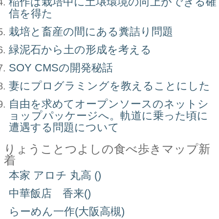
稲作は栽培中に土壌環境の向上ができる確
信を得た
栽培と畜産の間にある糞詰り問題
緑泥石から土の形成を考える
SOY CMSの開発秘話
妻にプログラミングを教えることにした
自由を求めてオープンソースのネットシ
ョップパッケージへ。軌道に乗った頃に
遭遇する問題について
りょうことつよしの食べ歩きマップ新
着
本家 アロチ 丸高 ()
中華飯店 香来()
らーめん一作(大阪高槻)