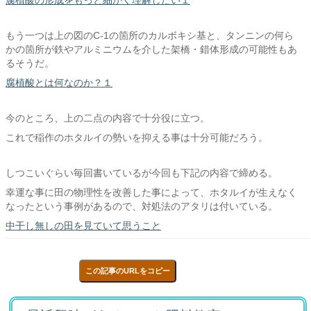
腐植酸の形成をもっと細かく理解したい１
もう一つは上の図のC-1の箇所のカルボキシ基と、タンニンの何ら
かの箇所が鉄やアルミニウムを介した架橋・錯体形成の可能性もあ
るそうだ。
腐植酸とは何なのか？１
今のところ、上の二点の内容で十分役に立つ。
これで稲作のホタルイの勢いを抑える事は十分可能だろう。
しつこいぐらい毎回書いているが今回も下記の内容で締める。
幸運な事に田の物理性を改善した事によって、ホタルイが生えなく
なったという事例があるので、対処法のアタリは付いている。
中干し無しの田を見ていて思うこと
この記事のURLをコピー