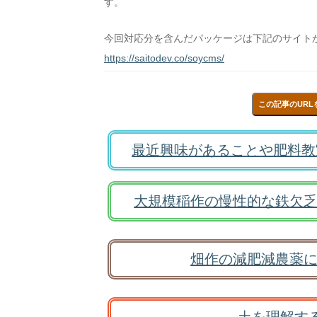
す。
今回対応分を含んだパッケージは下記のサイト
https://saitodev.co/soycms/
この記事のURL
最近興味があることや肥料教
大規模稲作の慢性的な鉄欠乏
畑作の減肥減農薬に