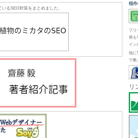
稲作
ているSEO対策をまとめました。
フリ
発も
イン
他に
で教
リ