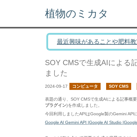
植物のミカタ
最近興味があることや肥料教
SOY CMSで生成AIに
ました
2024-09-17
コンピュータ
SOY CMS
表題の通り、SOY CMSで生成AIによる記事
プラグイン
)を作成しました。
今回利用しましたAPIはGoogle製のGemini A
Google AI Gemini API |Google AI Studio |Googl