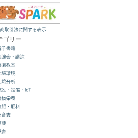
定商取引法に関する表示
テゴリー
電子書籍
勉強会・講演
菜園教室
土壌環境
土壌分析
施設・設備・IoT
植物栄養
堆肥・肥料
家畜糞
農薬
獣害