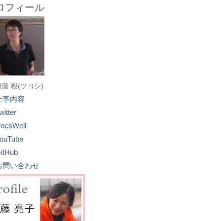
ロフィール
齋藤 毅(ツヨシ)
仕事内容
witter
ocsWell
ouTube
itHub
お問い合わせ