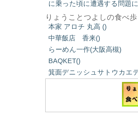
に乗った頃に遭遇する問題
りょうことつよしの食べ歩
本家 アロチ 丸高 ()
中華飯店 香来()
らーめん一作(大阪高槻)
BAQKET()
箕面デニッシュサトウカエデ