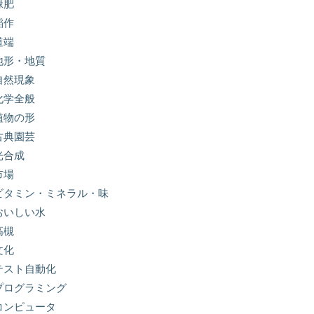
緑肥
稲作
道端
地形・地質
自然現象
化学全般
植物の形
古典園芸
光合成
市場
ビタミン・ミネラル・味
おいしい水
高槻
文化
テスト自動化
プログラミング
コンピュータ