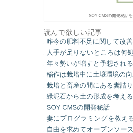
SOY CMSの開発秘話
読んで欲しい記事
昨今の肥料不足に関して改
人手が足りないところは何
年々勢いが増すと予想され
稲作は栽培中に土壌環境の
栽培と畜産の間にある糞詰
緑泥石から土の形成を考え
SOY CMSの開発秘話
妻にプログラミングを教え
自由を求めてオープンソー