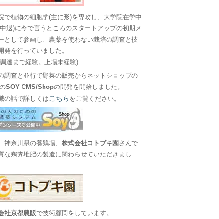
院で植物の細胞学(主に形)を専攻し、大学院在学中
に中退)に今で言うところのスタートアップの初期メ
ーとして参画し、農薬を使わない栽培の調査と技
開発を行っていました。
金調達まで経験。上場未経験)
の調査と並行で野菜の販売からネットショップの
Sの
SOY CMS/Shop
の開発を開始しました。
こちら
職の話で詳しくは
をご覧ください。
、神奈川県の養鶏場、
株式会社コトブキ園
さんで
質な鶏糞堆肥の製造に関わらせていただきまし
会社京都農販
で技術顧問をしています。