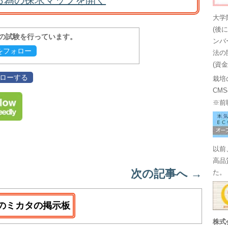
る為の探求マップを開く
大学
(後
報の試験を行っています。
ンバ
evをフォロー
法の
(資
フォローする
栽培
CM
※前
以前
高品
次の記事へ
→
た。
のミカタの掲示板
株式