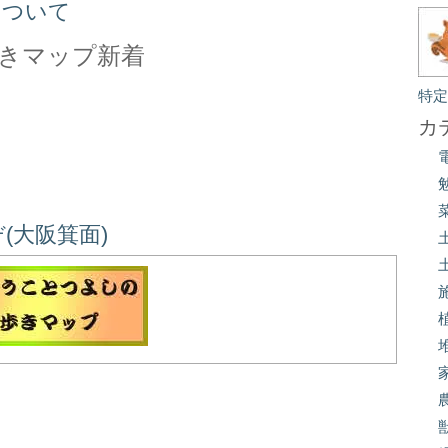
について
きマップ新着
特
カ
(大阪箕面)