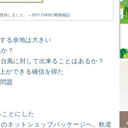
を投稿しました。→
SOY CMSの開発秘話
善する余地は大きい
処か？
る台風に対して出来ることはあるか？
向上ができる確信を得た
り問題
る
ることにした
スのネットショップパッケージへ。軌道