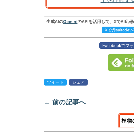
土を理解す
生成AIの
Gemini
のAPIを活用して、XでAI広
Xで@saitod
Facebookで
ツイート
シェア
←
前の記事へ
植物