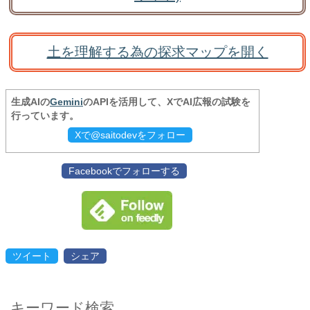
土を理解する為の探求マップを開く
生成AIの
Gemini
のAPIを活用して、XでAI広報の試験を
行っています。
Xで@saitodevをフォロー
Facebookでフォローする
ツイート
シェア
キーワード検索