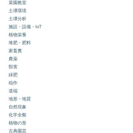
菜園教室
土壌環境
土壌分析
施設・設備・IoT
植物栄養
堆肥・肥料
家畜糞
農薬
獣害
緑肥
稲作
道端
地形・地質
自然現象
化学全般
植物の形
古典園芸