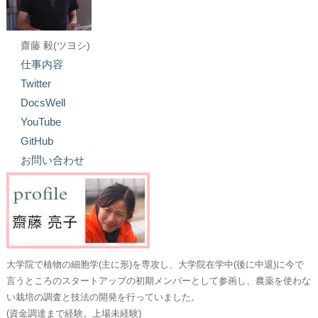
齋藤 毅(ツヨシ)
仕事内容
Twitter
DocsWell
YouTube
GitHub
お問い合わせ
大学院で植物の細胞学(主に形)を専攻し、大学院在学中(後に中退)に今で
言うところのスタートアップの初期メンバーとして参画し、農薬を使わな
い栽培の調査と技法の開発を行っていました。
(資金調達まで経験。上場未経験)