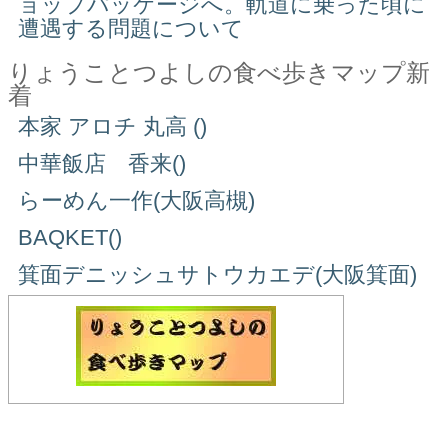
ョップパッケージへ。軌道に乗った頃に
遭遇する問題について
りょうことつよしの食べ歩きマップ新
着
本家 アロチ 丸高 ()
中華飯店 香来()
らーめん一作(大阪高槻)
BAQKET()
箕面デニッシュサトウカエデ(大阪箕面)