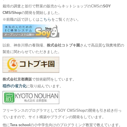
栽培の調査と並行で野菜の販売からネットショップのCMSの
SOY
CMS/Shop
の開発を開始しました。
こちら
※前職の話で詳しくは
をご覧ください。
以前、神奈川県の養鶏場、
株式会社コトブキ園
さんで高品質な鶏糞堆肥の
製造に関わらせていただきました。
株式会社京都農販
で技術顧問をしています。
稲作の省力化
に取り組んでいます。
フリーランスのプログラマとしてSOY CMS/Shopの開発も引き続き行っ
ていますので、サイト構築やプラグインの開発をしています。
他に
Tera school
の小中学生向けのプログラミング教室で教えています。