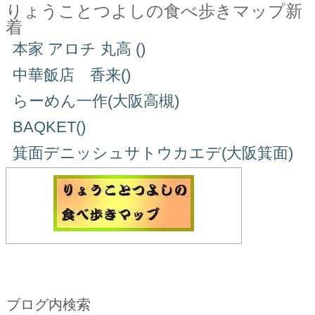
りょうことつよしの食べ歩きマップ新
着
本家 アロチ 丸高 ()
中華飯店 香来()
らーめん一作(大阪高槻)
BAQKET()
箕面デニッシュサトウカエデ(大阪箕面)
ブログ内検索