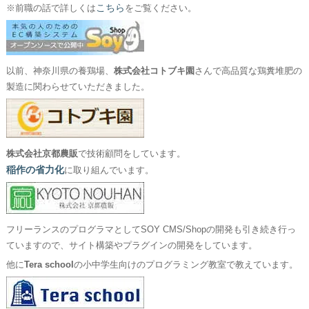
こちら
※前職の話で詳しくは
をご覧ください。
以前、神奈川県の養鶏場、
株式会社コトブキ園
さんで高品質な鶏糞堆肥の
製造に関わらせていただきました。
株式会社京都農販
で技術顧問をしています。
稲作の省力化
に取り組んでいます。
フリーランスのプログラマとしてSOY CMS/Shopの開発も引き続き行っ
ていますので、サイト構築やプラグインの開発をしています。
他に
Tera school
の小中学生向けのプログラミング教室で教えています。