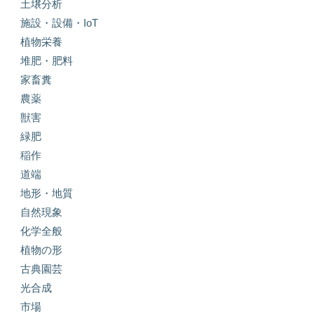
土壌分析
施設・設備・IoT
植物栄養
堆肥・肥料
家畜糞
農薬
獣害
緑肥
稲作
道端
地形・地質
自然現象
化学全般
植物の形
古典園芸
光合成
市場