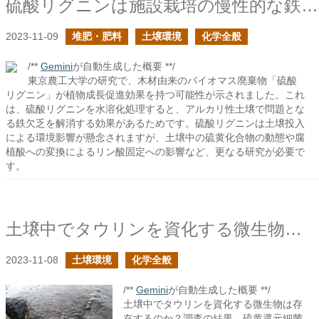
硫酸リグニンは施設栽培の慢性的な鉄欠乏を解決できるか？
2023-11-09
堆肥・肥料
土壌環境
化学全般
/**
Gemini
が自動生成した概要 **/
東京農工大学の研究で、木材由来のバイオマス廃棄物「硫酸
リグニン」が植物成長促進効果を持つ可能性が示されました。これ
は、硫酸リグニンを水溶化処理すると、アルカリ性土壌で問題とな
る鉄欠乏を解消する効果があるためです。硫酸リグニンは土壌投入
による環境影響が懸念されますが、土壌中の硫黄化合物の動態や腐
植酸への変換によるリン酸固定への影響など、更なる研究が必要で
す。
土壌中でタウリンを資化する微生物は存在するか？
2023-11-08
土壌環境
化学全般
/**
Gemini
が自動生成した概要 **/
土壌中でタウリンを資化する微生物は存
在するのか？調査の結果、硫黄還元細菌