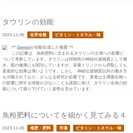
タウリンの効能
2023-11-06
化学全般
ビタミン・ミネラル・味
/**
Gemini
が自動生成した概要 **/
この記事は、魚粉肥料に含まれるタウリンの土壌への影響に
ついて考察しています。タウリンは抑制性の神経伝達物質として働
き、眼の健康にも関与していますが、栄養ドリンクから摂取しても
直接的な効果は薄いようです。しかし、神経伝達物質以外の働き方
も示唆されており、さらなる研究が必要です。筆者は土壌微生物へ
の影響に関する情報が少ないことを課題に挙げ、タウリン全体の効
能について掘り下げていく姿勢を見せています。
魚粉肥料についてを細かく見てみる４
2023-11-05
堆肥・肥料
市場
ビタミン・ミネラル・味