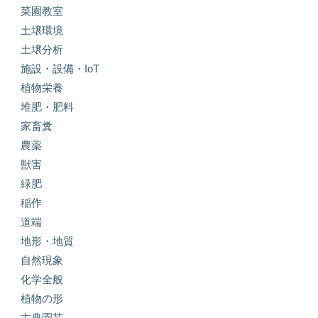
菜園教室
土壌環境
土壌分析
施設・設備・IoT
植物栄養
堆肥・肥料
家畜糞
農薬
獣害
緑肥
稲作
道端
地形・地質
自然現象
化学全般
植物の形
古典園芸