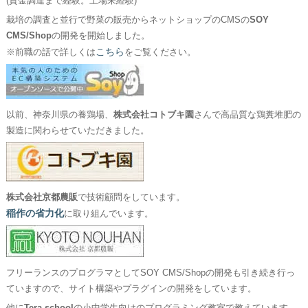
(資金調達まで経験。上場未経験)
栽培の調査と並行で野菜の販売からネットショップのCMSの
SOY
CMS/Shop
の開発を開始しました。
こちら
※前職の話で詳しくは
をご覧ください。
以前、神奈川県の養鶏場、
株式会社コトブキ園
さんで高品質な鶏糞堆肥の
製造に関わらせていただきました。
株式会社京都農販
で技術顧問をしています。
稲作の省力化
に取り組んでいます。
フリーランスのプログラマとしてSOY CMS/Shopの開発も引き続き行っ
ていますので、サイト構築やプラグインの開発をしています。