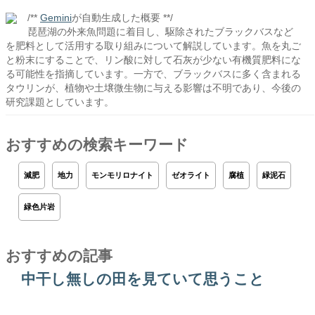
/**
Gemini
が自動生成した概要 **/
琵琶湖の外来魚問題に着目し、駆除されたブラックバスなど
を肥料として活用する取り組みについて解説しています。魚を丸ご
と粉末にすることで、リン酸に対して石灰が少ない有機質肥料にな
る可能性を指摘しています。一方で、ブラックバスに多く含まれる
タウリンが、植物や土壌微生物に与える影響は不明であり、今後の
研究課題としています。
おすすめの検索キーワード
減肥
地力
モンモリロナイト
ゼオライト
腐植
緑泥石
緑色片岩
おすすめの記事
中干し無しの田を見ていて思うこと