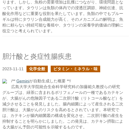
ります。しかし、魚粉の需要増加は乱獲につながり、環境問題とな
っています。タウリンは魚類の体内での浸透圧調節、神経伝達、抗
酸化作用などに重要な役割を果たしています。魚類の中でもブルー
ギルは特にタウリン合成能力が高く、そのメカニズムの解明は、魚
粉に頼らない持続可能な養殖や、タウリンの栄養学的価値の理解に
役立つと考えられています。
胆汁酸と炎症性腸疾患
2023-11-11
化学全般
ビタミン・ミネラル・味
/**
Gemini
が自動生成した概要 **/
広島大学大学院統合生命科学研究科の加藤範久教授らの研究
グループは、緑茶に含まれるポリフェノールの一種であるカテキン
が、大腸がんの危険因子である二次胆汁酸（リトコール酸など）を
減少させることを発見しました。腸内細菌によって産生される二次
胆汁酸は、大腸がんのリスクを高めるとされています。本研究で
は、カテキンが腸内細菌叢の構成を変化させ、二次胆汁酸の産生を
抑制することを明らかにしました。この発見は、カテキン摂取によ
る大腸がん予防の可能性を示唆するものです。