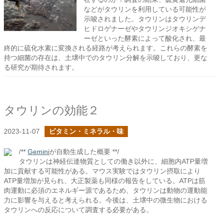
などがタウリンを利用している可能性が
示唆されました。タウリンはタウリンデ
ヒドロゲナーゼやタウリンジオキシゲナ
ーゼといった酵素によって酸化され、最
終的に硫化水素に変換される経路が考えられます。これらの酵素を
持つ細菌の存在は、土壌中でのタウリン分解を示唆しており、更な
る研究が期待されます。
タウリンの効能２
2023-11-07
ビタミン・ミネラル・味
/**
Gemini
が自動生成した概要 **/
タウリンは神経伝達物質としての働き以外に、細胞内ATP量増
加に貢献する可能性がある。マウス実験ではタウリン摂取により
ATP量増加が見られ、大正製薬も同様の報告をしている。ATPは筋
肉運動に必須のエネルギー源であるため、タウリンは動物の運動能
力に影響を与えると考えられる。今後は、土壌中の微生物における
タウリンへの反応について調査する必要がある。