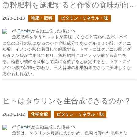
魚粉肥料を施肥すると作物の食味が向上するのは何故だろう？
2023-11-13
堆肥・肥料
ビタミン・ミネラル・味
/**
Gemini
が自動生成した概要 **/
魚粉肥料を使うとトマトが美味しくなると言われるが、本当
に魚の出汁の味になるのか？旨味成分であるグルタミン酸、グアニ
ル酸、イノシン酸に着目して解説する。トマトにはグアニル酸とグ
ルタミン酸が含まれており、魚粉肥料にはイノシン酸が豊富であ
る。植物が核酸を吸収して葉に蓄積すると仮定すると、トマトにイ
ノシン酸の旨味が加わり、三大旨味の相乗効果でさらに美味しくな
るかもしれない。
ヒトはタウリンを生合成できるのか？
2023-11-12
化学全般
ビタミン・ミネラル・味
/**
Gemini
が自動生成した概要 **/
魚類は、タウリンを豊富に含むため、魚粉は優れた肥料とな