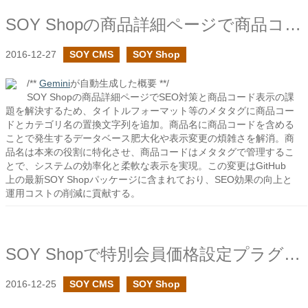
SOY Shopの商品詳細ページで商品コードの置換文字列を追加しました
2016-12-27
SOY CMS
SOY Shop
/**
Gemini
が自動生成した概要 **/
SOY Shopの商品詳細ページでSEO対策と商品コード表示の課
題を解決するため、タイトルフォーマット等のメタタグに商品コー
ドとカテゴリ名の置換文字列を追加。商品名に商品コードを含める
ことで発生するデータベース肥大化や表示変更の煩雑さを解消。商
品名は本来の役割に特化させ、商品コードはメタタグで管理するこ
とで、システムの効率化と柔軟な表示を実現。この変更はGitHub
上の最新SOY Shopパッケージに含まれており、SEO効果の向上と
運用コストの削減に貢献する。
SOY Shopで特別会員価格設定プラグインを作成しました
2016-12-25
SOY CMS
SOY Shop