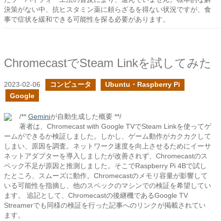
決策がない中、抗ヒスタミン薬に頼らざるを得ない状況ですが、食
事で症状を緩和できる可能性を探る必要があります。
ChromecastでSteam Linkを試してみた
2023-02-06
コンピュータ
Ubuntu・Raspberry Pi
Google
/**
Gemini
が自動生成した概要 **/
著者は、Chromecast with Google TVでSteam Linkを使ってゲ
ームができるか検証しました。しかし、ゲーム動作がカクカクして
しまい、原因を調査。ネットワーク速度を向上させるためにイーサ
ネットアダプターを導入しましたが改善されず、Chromecastのス
ペック不足が原因と推測しました。そこでRaspberry Pi 4Bで試し
たところ、スムーズに動作。Chromecastのメモリ容量が影響して
いる可能性を指摘し、他のスペックのマシンでの検証を希望してい
ます。 追記として、Chromecastの後継機であるGoogle TV
Streamerでも同様の検証を行った記事へのリンクが掲載されてい
ます。