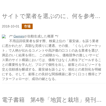
サイトで業者を選ぶのに、何を参考にする？
2018-10-01
市場
/**
Gemini
が自動生成した概要 **/
不用品回収業者を探す際、検索上位の「最安値」を謳う業者
に惹かれたが、高額な見積りに遭遇。その後、「くらしのマーケッ
ト」で人柄が伝わるコメントや高評価の口コミのある業者を選び、
満足のいく結果を得た。 この経験から、価格競争の激しいサービ
ス業のサイト構築においては、価格ではなく人柄をアピールするこ
との重要性を学んだ。ブログで個性を出し、顧客とのエピソードを
交え信頼感を醸成する。最安値を謳うより、他社との差別化を明確
にする。そして、顧客との良好な関係構築に基づく口コミ獲得とア
フターフォローが、成功の鍵となる。
電子書籍 第4巻「地質と栽培」発刊しました！