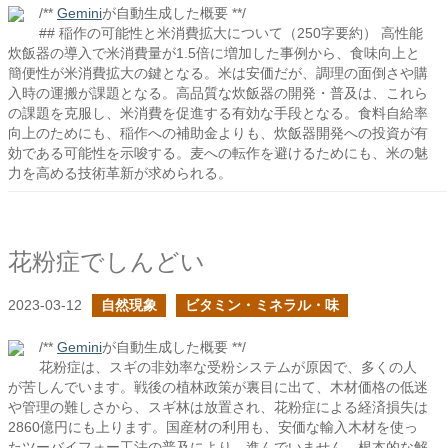
/**
Gemini
が自動生成した概要 **/
## 稲作の可能性と米消費拡大について（250字要約） 高性能
炊飯器の導入で米消費量が1.5倍に増加した事例から、食味向上と
簡便性が米消費拡大の鍵となる。米は安価だが、調理の面倒さや購
入時の運搬が課題となる。高品質な炊飯器の開発・普及は、これら
の課題を克服し、米消費を促進する有効な手段となる。食料自給率
向上のためにも、稲作への補助金よりも、炊飯器開発への投資が有
効である可能性を示唆する。麦への転作を避けるためにも、米の魅
力を高める技術革新が求められる。
花粉症でしんどい
2023-03-12
自然現象
ビタミン・ミネラル・味
/**
Gemini
が自動生成した概要 **/
花粉症は、スギの非効率な受粉システムが原因で、多くの人
が苦しんでいます。戦後の植林政策が裏目に出て、木材価格の低迷
や管理の難しさから、スギ林は放置され、花粉症による経済損失は
2860億円にも上ります。国産材の利用も、安価な輸入木材を使っ
たツーバイフォー工法の普及により、進んでいません。根本的な解