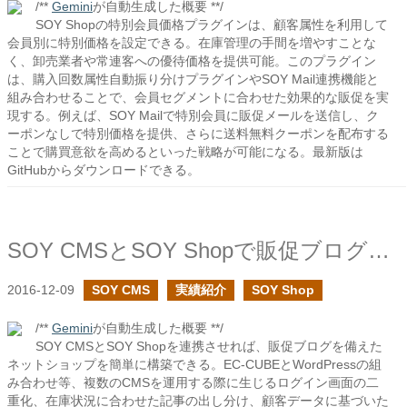
/**
Gemini
が自動生成した概要 **/
SOY Shopの特別会員価格プラグインは、顧客属性を利用して
会員別に特別価格を設定できる。在庫管理の手間を増やすことな
く、卸売業者や常連客への優待価格を提供可能。このプラグイン
は、購入回数属性自動振り分けプラグインやSOY Mail連携機能と
組み合わせることで、会員セグメントに合わせた効果的な販促を実
現する。例えば、SOY Mailで特別会員に販促メールを送信し、ク
ーポンなしで特別価格を提供、さらに送料無料クーポンを配布する
ことで購買意欲を高めるといった戦略が可能になる。最新版は
GitHubからダウンロードできる。
SOY CMSとSOY Shopで販促ブログ付きのネットショップを運営してみよう
2016-12-09
SOY CMS
実績紹介
SOY Shop
/**
Gemini
が自動生成した概要 **/
SOY CMSとSOY Shopを連携させれば、販促ブログを備えた
ネットショップを簡単に構築できる。EC-CUBEとWordPressの組
み合わせ等、複数のCMSを運用する際に生じるログイン画面の二
重化、在庫状況に合わせた記事の出し分け、顧客データに基づいた