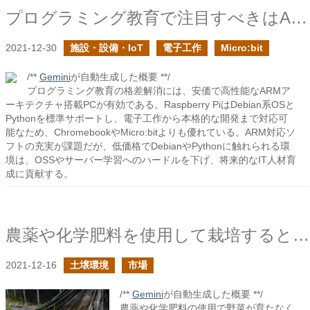
プログラミング教育で注目すべきはARM + Debian + Pythonであるはずだ
2021-12-30
施設・設備・IoT
電子工作
Micro:bit
/**
Gemini
が自動生成した概要 **/
プログラミング教育の格差解消には、安価で高性能なARMア
ーキテクチャ搭載PCが有効である。Raspberry PiはDebian系OSと
Pythonを標準サポートし、電子工作から本格的な開発まで対応可
能なため、ChromebookやMicro:bitよりも優れている。ARM対応ソ
フトの充実が課題だが、低価格でDebianやPythonに触れられる環
境は、OSSやサーバー学習へのハードルを下げ、将来的なIT人材育
成に貢献する。
農薬や化学肥料を使用して栽培すると野菜が育たない環境になるという意見に対して
2021-12-16
土壌環境
市場
/**
Gemini
が自動生成した概要 **/
農薬や化学肥料の使用で野菜が育たなく