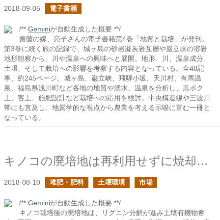
2018-09-05
電子書籍
/**
Gemini
が自動生成した概要 **/
齋藤の嫁、亮子さんの電子書籍第4巻「地質と栽培」が発刊。
第3巻に続く旅の記録で、城ヶ島の砂岩凝灰岩互層や巌立峡の溶岩
地形観察から、川や温泉への興味へと展開。地形、川、温泉成分、
土壌、そして栽培への影響を考察する内容となっている。全48記
事、約245ページ。城ヶ島、巌立峡、飛騨小坂、天川村、有馬温
泉、福島県浅川町など各地の地質や湧水、温泉を分析し、黒ボク
土、客土、施肥設計など栽培への応用を検討。中央構造線や三波川
帯にも言及し、地質学的な視点から農業を考える示唆に富む一冊と
なっている。
キノコの廃培地は再利用せずに焼却している
2018-08-10
堆肥・肥料
土壌環境
市場
/**
Gemini
が自動生成した概要 **/
キノコ栽培後の廃培地は、リグニン分解が進み土壌有機物蓄