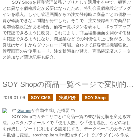
SOY Shopを顧客管理業務アプリとして活用する中で、顧客ご
とに異なる価格設定が必要になったため、特別会員価格設定プラグ
インを導入。しかし管理画面からの注文登録時に商品ごとの価格一
覧が確認できない問題が発生した。そこで、注文登録画面で商品に
追加価格設定がある場合、価格一覧ボタンを表示し、ポップアップ
で確認できるように改良。これにより、商品編集画面を開かず価格
を確認できるようになり、問屋業などでの利便性向上に繋がる。改
良版はサイトからダウンロード可能。合わせて顧客管理機能強化、
管理画面のみ使用モード、注文状態並び替え、商品確認済ステータ
ス追加など関連記事も紹介。
SOY Shopの商品一覧ページで変則的な並び順の対応をしてみる
2019-01-09
SOY CMS
実績紹介
SOY Shop
/**
Gemini
が自動生成した概要 **/
SOY Shopでカテゴリごとに商品一覧の並び替え順を変える方
法。カスタムフィールドで「使用人数」や「使用温度」などの項目
を作成し、ソートに利用する設定にする。データベースのカラム型
を数値に変更。soyshop.item.list拡張ポイントでプラグインを作成