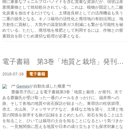
積に重要なフェニルプロパノイドを含む貴重な資源だが、現状は産
業廃棄物として焼却処分されている。これは、植物が固定した二酸
化炭素を放出するだけでなく、土壌改良材としての活用機会も失う
二重の損失となる。キノコ栽培の活性化と廃培地の有効活用は、地
方創生に貢献し、大気中の温室効果ガス削減にも繋がる可能性を秘
めている。ただし、廃培地を堆肥として利用するには、作物との窒
素競合を防ぐため適切な処理が必要となる。
電子書籍 第3巻「地質と栽培」発刊しました！
2018-07-18
電子書籍
/**
Gemini
が自動生成した概要 **/
齋藤亮子氏による電子書籍第3巻「地質と栽培」が発刊。夫で
ある齋藤氏が受け取った一通のメールをきっかけに、福井県への
旅、そして各地の地質や岩石探訪が始まった。東尋坊の柱状節理、
赤土、火山灰、フォッサマグナなど、多様な土地を巡り、土壌と地
質の関係を探求する旅の記録をまとめたもの。岩石を知ることは土
を知ること、ひいては栽培の土台を知ることになるという気づきか
ら、一見無関係に思える地質や日本の成り立ちまでも探求対象とな