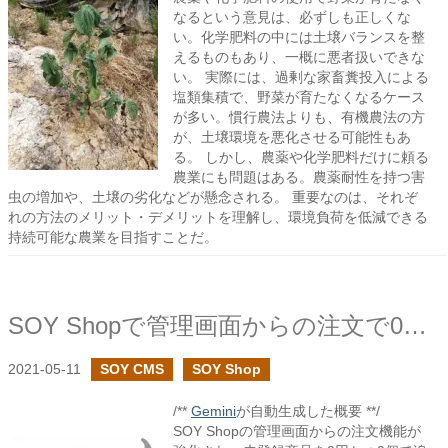
なるという意見は、必ずしも正しくな
い。化学肥料の中には土壌バランスを整
えるものもあり、一概に悪者扱いできな
い。 実際には、過剰な家畜糞投入による
塩類集積で、野菜が育たなくなるケース
が多い。慣行農法よりも、有機農法の方
が、土壌環境を悪化させる可能性もあ
る。 しかし、農薬や化学肥料だけに頼る
農業にも問題はある。農薬耐性を持つ害
虫の増加や、土壌の劣化などが懸念される。 重要なのは、それぞ
れの方法のメリット・デメリットを理解し、環境負荷を低減できる
持続可能な農業を目指すことだ。
SOY Shopで管理画面からの注文で0円商品の追加の設定を設けました
2021-05-11
SOY CMS
SOY Shop
/**
Gemini
が自動生成した概要 **/
SOY Shopの管理画面からの注文機能が