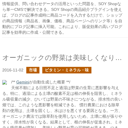
情報提供、問い合わせデータの活用といった問題を、SOY Shopな
ら単一CMSで解決できる。SOY Shopの商品紹介プラグインを使え
ば、ブログの記事作成時に商品コードを入力するだけで、ショップ
の商品情報（商品名、画像、価格、商品ページへのリンク等）を自
動的にブログ記事に挿入可能。これにより、販促効果の高いブログ
記事を効率的に作成・公開できる。
オーガニックの野菜は美味しくなりやすい
2016-11-02
市場
ビタミン・ミネラル・味
/**
Gemini
が自動生成した概要 **/
天候不順による日照不足と過湿は野菜の生育に悪影響を与え
る。特に、過湿による土壌の酸素不足は根の伸長を阻害し、ミネラ
ル吸収量の減少、ひいては野菜の不味さにつながる。排水性の良い
畑では、このような悪影響を軽減できる。 慣行農業における除草
剤の使用は、土壌を固くし、水はけを悪くする要因となる。一方、
オーガニック農法では除草剤を使用しないため、土壌に根が張りや
すく、排水性が良くなる。結果として、根の伸長が促進され、ミネ
ラル吸収量が増加し、美味しい野菜が育つ可能性が高まる。つま