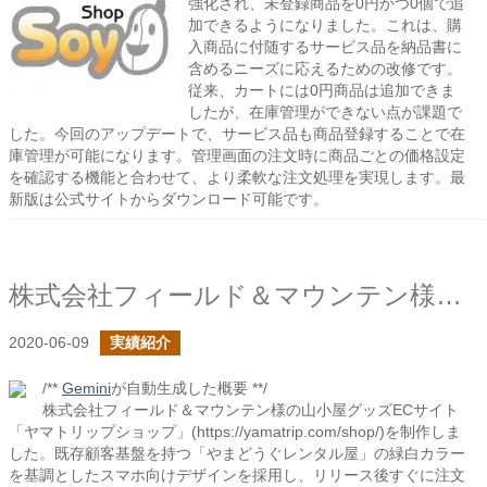
強化され、未登録商品を0円かつ0個で追
加できるようになりました。これは、購
入商品に付随するサービス品を納品書に
含めるニーズに応えるための改修です。
従来、カートには0円商品は追加できま
したが、在庫管理ができない点が課題で
した。今回のアップデートで、サービス品も商品登録することで在
庫管理が可能になります。管理画面の注文時に商品ごとの価格設定
を確認する機能と合わせて、より柔軟な注文処理を実現します。最
新版は公式サイトからダウンロード可能です。
株式会社フィールド＆マウンテン様のヤマトリップショップの制作を行いました
2020-06-09
実績紹介
/**
Gemini
が自動生成した概要 **/
株式会社フィールド＆マウンテン様の山小屋グッズECサイト
「ヤマトリップショップ」(https://yamatrip.com/shop/)を制作しま
した。既存顧客基盤を持つ「やまどうぐレンタル屋」の緑白カラー
を基調としたスマホ向けデザインを採用し、リリース後すぐに注文