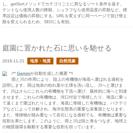
し、getSortメソッドでカテゴリごとに異なるソート条件を返す。
テントなら使用人数の降順、シュラフなら使用温度の昇順など。標
準設定は価格の昇順にする。URLを変えずに同一ページで並び替え
順を変えられるため、SEOにも有効。
庭園に置かれた石に思いを馳せる
2018-11-21
地形・地質
自然現象
/**
Gemini
が自動生成した概要 **/
雨と川の作用により、陸上の有機物が海底へ運ばれる過程を
説明します。雨は地表の枯れ葉や土壌を洗い流し、川へと運びま
す。川はさらにこれらの有機物を下流へ運び、最終的に海へと到達
させます。これらの有機物は、河口付近で堆積したり、海流に乗っ
て遠くまで運ばれたりします。海底に堆積した有機物は、バクテリ
アなどによって分解され、海洋生態系の重要な栄養源となります。
また、堆積物が積み重なって岩石になる過程でも、有機物は重要な
役割を果たします。このように、雨と川は陸と海をつなぎ、地球上
の物質循環を駆動する重要な役割を担っています。