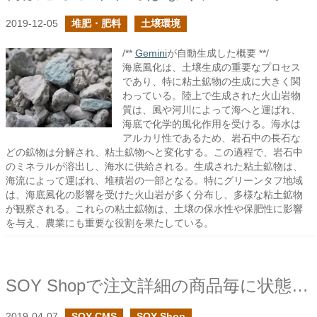
2019-12-05
堆肥・肥料
土壌環境
/**
Gemini
が自動生成した概要 **/
海底風化は、土壌生成の重要なプロセス
であり、特に粘土鉱物の生成に大きく関
わっている。陸上で生成された火山岩物
質は、風や河川によって海へと運ばれ、
海底で化学的風化作用を受ける。海水は
アルカリ性であるため、岩石中の長石な
どの鉱物は分解され、粘土鉱物へと変化する。この過程で、岩石中
のミネラルが溶出し、海水に供給される。生成された粘土鉱物は、
海流によって運ばれ、堆積岩の一部となる。特にグリーンタフ地域
は、海底風化の影響を受けた火山岩が多く分布し、多様な粘土鉱物
が観察される。これらの粘土鉱物は、土壌の保水性や保肥性に影響
を与え、農業にも重要な役割を果たしている。
SOY Shopで注文詳細の商品毎に状態を持たせてみた
2019-04-07
SOY CMS
SOY Shop