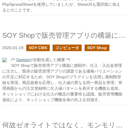
PhpSpreadSheetを使用していましたが、SheetJSも選択肢に加え
るとのことです。
SOY Shopで販売管理アプリの構築に挑戦
2020-01-19
SOY CMS
コンピュータ
SOY Shop
/**
Gemini
が自動生成した概要 **/
SOY Shopで販売管理アプリ構築に挑戦中。仕入・入出金管理
に注力し、既存の販売管理アプリの課題である価格バリエーション
の不足に対応するため、SOY Shopのプラグインを活用し無制限登
録を実現。商品規格を応用し、仕入値の異なる同一商品を管理。管
理画面からの注文登録時に仕入値パターンを表示する機能も追加。
ネットショップにおける仕入の概念の重要性も認識。販売管理機能
強化により、ネットショップ機能全体の向上を目指す。
何故ゼオライトではなく、モンモリロナイトを推すのか？