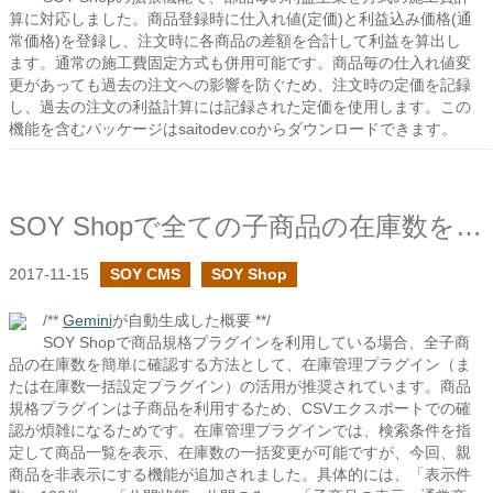
算に対応しました。商品登録時に仕入れ値(定価)と利益込み価格(通
常価格)を登録し、注文時に各商品の差額を合計して利益を算出し
ます。通常の施工費固定方式も併用可能です。商品毎の仕入れ値変
更があっても過去の注文への影響を防ぐため、注文時の定価を記録
し、過去の注文の利益計算には記録された定価を使用します。この
機能を含むパッケージはsaitodev.coからダウンロードできます。
SOY Shopで全ての子商品の在庫数を確認する
2017-11-15
SOY CMS
SOY Shop
/**
Gemini
が自動生成した概要 **/
SOY Shopで商品規格プラグインを利用している場合、全子商
品の在庫数を簡単に確認する方法として、在庫管理プラグイン（ま
たは在庫数一括設定プラグイン）の活用が推奨されています。商品
規格プラグインは子商品を利用するため、CSVエクスポートでの確
認が煩雑になるためです。在庫管理プラグインでは、検索条件を指
定して商品一覧を表示、在庫数の一括変更が可能ですが、今回、親
商品を非表示にする機能が追加されました。具体的には、「表示件