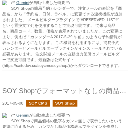
/**
Gemini
が自動生成した概要 **/
SOY Shopの簡易予約カレンダーで、注文メールの表記を「商
品名」から「予約名、日付、ラベル」に変更できる連携機能が追加
されました。 メールビルダープラグインで`#RESERVED_LIST#`
という置換文字列を使用することで実現可能です。 従来は商品
名、商品コード、数量、価格が表示されていましたが、この変更に
より、例えば「カレンダーA 2017-5-29 午前」のような予約情報が
表示されるようになります。 この機能を利用するには、簡易予約
カレンダーとメールビルダープラグインがインストールされている
必要があります。 注文関連メールの自動出力箇所はメールビルダ
ーで変更可能です。最新版は公式サイト
(https://saitodev.co/soycms/soyshop/)からダウンロードできます。
SOY Shopでフォーマットなしの商品価格を表示する
2017-05-08
SOY CMS
SOY Shop
/**
Gemini
が自動生成した概要 **/
SOY Shopで商品価格の数字をカンマ無しで表示したいという
要望に応えるため、カンマなし商品価格表示プラグインを作成し