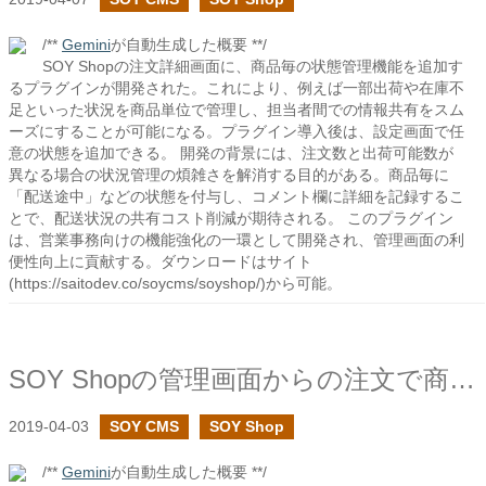
/**
Gemini
が自動生成した概要 **/
SOY Shopの注文詳細画面に、商品毎の状態管理機能を追加す
るプラグインが開発された。これにより、例えば一部出荷や在庫不
足といった状況を商品単位で管理し、担当者間での情報共有をスム
ーズにすることが可能になる。プラグイン導入後は、設定画面で任
意の状態を追加できる。 開発の背景には、注文数と出荷可能数が
異なる場合の状況管理の煩雑さを解消する目的がある。商品毎に
「配送途中」などの状態を付与し、コメント欄に詳細を記録するこ
とで、配送状況の共有コスト削減が期待される。 このプラグイン
は、営業事務向けの機能強化の一環として開発され、管理画面の利
便性向上に貢献する。ダウンロードはサイト
(https://saitodev.co/soycms/soyshop/)から可能。
SOY Shopの管理画面からの注文で商品毎の価格設定を確認する
2019-04-03
SOY CMS
SOY Shop
/**
Gemini
が自動生成した概要 **/