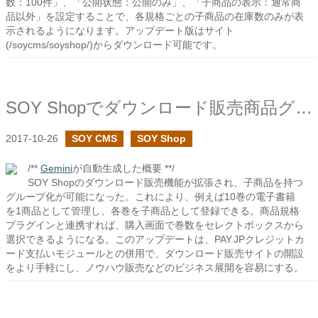
数：100件」、「公開状態：公開のみ」、「子商品の表示：通常商
品以外」を設定することで、各規格ごとの子商品の在庫数のみが表
示されるようになります。アップデート版はサイト
(/soycms/soyshop/)からダウンロード可能です。
SOY Shopでダウンロード販売商品グループを追加しました
2017-10-26
SOY CMS
SOY Shop
/**
Gemini
が自動生成した概要 **/
SOY Shopのダウンロード販売機能が拡張され、子商品を持つ
グループ化が可能になった。これにより、例えば10巻の電子書籍
を1商品として管理し、各巻を子商品として登録できる。商品規格
プラグインと連携すれば、購入画面で巻数をセレクトボックスから
選択できるようになる。このアップデートは、PAY.JPクレジットカ
ード支払いモジュールとの併用で、ダウンロード販売サイトの開設
をより手軽にし、ノウハウ販売などのビジネス展開を容易にする。