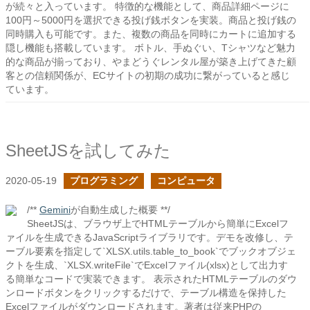
が続々と入っています。 特徴的な機能として、商品詳細ページに
100円～5000円を選択できる投げ銭ボタンを実装。商品と投げ銭の
同時購入も可能です。また、複数の商品を同時にカートに追加する
隠し機能も搭載しています。 ボトル、手ぬぐい、Tシャツなど魅力
的な商品が揃っており、やまどうぐレンタル屋が築き上げてきた顧
客との信頼関係が、ECサイトの初期の成功に繋がっていると感じ
ています。
SheetJSを試してみた
2020-05-19
プログラミング
コンピュータ
/**
Gemini
が自動生成した概要 **/
SheetJSは、ブラウザ上でHTMLテーブルから簡単にExcelフ
ァイルを生成できるJavaScriptライブラリです。デモを改修し、テ
ーブル要素を指定して`XLSX.utils.table_to_book`でブックオブジェ
クトを生成、`XLSX.writeFile`でExcelファイル(xlsx)として出力す
る簡単なコードで実装できます。 表示されたHTMLテーブルのダウ
ンロードボタンをクリックするだけで、テーブル構造を保持した
Excelファイルがダウンロードされます。著者は従来PHPの