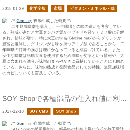
2018-01-29
化学全般
市場
ビタミン・ミネラル・味
/**
Gemini
が自動生成した概要 **/
二年熟成味噌を購入し、一年味噌との味の違いを考察してい
る。熟成が進むと大豆タンパク質がペプチドを経てアミノ酸に分解
され、甘味が増す。特に大豆の学名(Glycine max)からグリシンが
豊富と推測し、グリシンが甘味を持つアミノ酸であることから、二
年味噌の甘味の強さは理にかなっていると結論づけている。また、
安価な味噌は脱脂大豆を使用するため風味が劣るという情報や、大
豆に含まれる油分が味噌のまろやかさに貢献していることにも触れ
ている。さらに、味噌の熟成と発酵食品としての特性、無添加味噌
のカビについても言及している。
SOY Shopで各種部品の仕入れ値に利益上乗せ型の施工費計算に対応してみた
2017-12-18
SOY CMS
SOY Shop
/**
Gemini
が自動生成した概要 **/
SOY Shopの拡張機能で、部品毎の利益上乗せ方式の施工費計