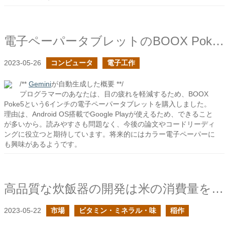
電子ペーパータブレットのBOOX Poke5を購入した
2023-05-26
コンピュータ
電子工作
/**
Gemini
が自動生成した概要 **/
プログラマーのあなたは、目の疲れを軽減するため、BOOX
Poke5という6インチの電子ペーパータブレットを購入しました。
理由は、Android OS搭載でGoogle Playが使えるため、できること
が多いから。読みやすさも問題なく、今後の論文やコードリーディ
ングに役立つと期待しています。将来的にはカラー電子ペーパーに
も興味があるようです。
高品質な炊飯器の開発は米の消費量を上げる
2023-05-22
市場
ビタミン・ミネラル・味
稲作