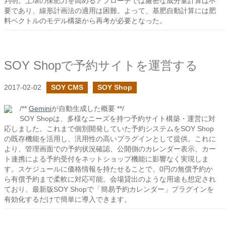
判明。土壌の保肥力を高めるアプローチでは厳密な成分量計算は不
要であり、線形計画法の適用は困難。よって、基肥自動計算には肥
料ベクトルのモデル構築から再考が必要となった。
SOY Shopで予約サイトを運営する
2017-02-02
SOY CMS
SOY Shop
/**
Gemini
が自動生成した概要 **/
SOY Shopは、多様なニーズを持つ予約サイト構築・運営に対
応しました。これまで個別開発していた予約システムをSOY Shop
の既存機能を活用し、汎用性の高いプラグインとして提供。これに
より、管理画面での予約状況確認、公開側のカレンダー表示、カー
ト連携による予約受付をネットショップ機能に影響なく実現しま
す。スケジュールに価格情報を持たせることで、0円の無償予約か
ら有償予約まで柔軟に対応可能。会場貸出のような用途も想定され
ており、最新版SOY Shopで「簡易予約カレンダー」プラグインを
有効化するだけで簡単に導入できます。