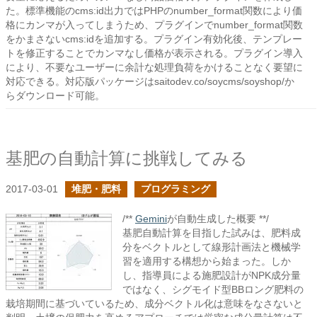
た。標準機能のcms:id出力ではPHPのnumber_format関数により価
格にカンマが入ってしまうため、プラグインでnumber_format関数
をかまさないcms:idを追加する。プラグイン有効化後、テンプレー
トを修正することでカンマなし価格が表示される。プラグイン導入
により、不要なユーザーに余計な処理負荷をかけることなく要望に
対応できる。対応版パッケージはsaitodev.co/soycms/soyshop/か
らダウンロード可能。
基肥の自動計算に挑戦してみる
2017-03-01
堆肥・肥料
プログラミング
/**
Gemini
が自動生成した概要 **/
基肥自動計算を目指した試みは、肥料成
分をベクトルとして線形計画法と機械学
習を適用する構想から始まった。しか
し、指導員による施肥設計がNPK成分量
ではなく、シグモイド型BBロング肥料の
栽培期間に基づいているため、成分ベクトル化は意味をなさないと