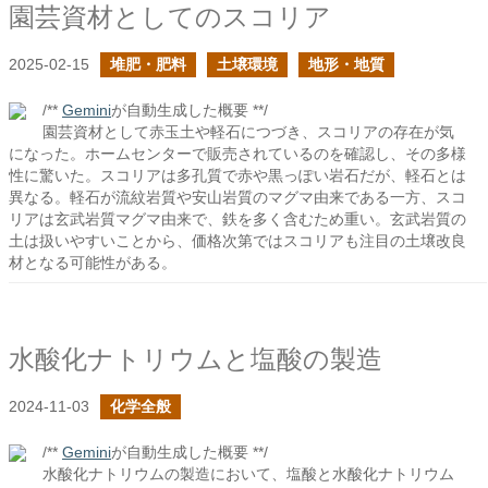
園芸資材としてのスコリア
2025-02-15
堆肥・肥料
土壌環境
地形・地質
/**
Gemini
が自動生成した概要 **/
園芸資材として赤玉土や軽石につづき、スコリアの存在が気
になった。ホームセンターで販売されているのを確認し、その多様
性に驚いた。スコリアは多孔質で赤や黒っぽい岩石だが、軽石とは
異なる。軽石が流紋岩質や安山岩質のマグマ由来である一方、スコ
リアは玄武岩質マグマ由来で、鉄を多く含むため重い。玄武岩質の
土は扱いやすいことから、価格次第ではスコリアも注目の土壌改良
材となる可能性がある。
水酸化ナトリウムと塩酸の製造
2024-11-03
化学全般
/**
Gemini
が自動生成した概要 **/
水酸化ナトリウムの製造において、塩酸と水酸化ナトリウム