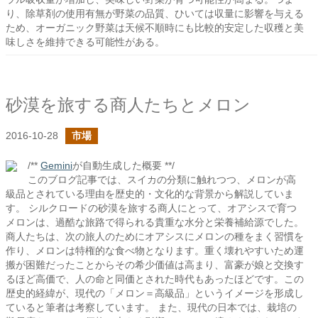
り、除草剤の使用有無が野菜の品質、ひいては収量に影響を与える
ため、オーガニック野菜は天候不順時にも比較的安定した収穫と美
味しさを維持できる可能性がある。
砂漠を旅する商人たちとメロン
2016-10-28
市場
/**
Gemini
が自動生成した概要 **/
このブログ記事では、スイカの分類に触れつつ、メロンが高
級品とされている理由を歴史的・文化的な背景から解説していま
す。 シルクロードの砂漠を旅する商人にとって、オアシスで育つ
メロンは、過酷な旅路で得られる貴重な水分と栄養補給源でした。
商人たちは、次の旅人のためにオアシスにメロンの種をまく習慣を
作り、メロンは特権的な食べ物となります。重く壊れやすいため運
搬が困難だったことからその希少価値は高まり、富豪が娘と交換す
るほど高価で、人の命と同価とされた時代もあったほどです。この
歴史的経緯が、現代の「メロン＝高級品」というイメージを形成し
ていると筆者は考察しています。 また、現代の日本では、栽培の