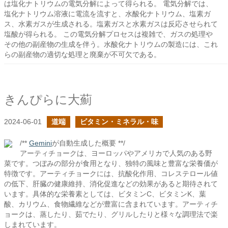
は塩化ナトリウムの電気分解によって得られる。 電気分解では、
塩化ナトリウム溶液に電流を流すと、水酸化ナトリウム、塩素ガ
ス、水素ガスが生成される。塩素ガスと水素ガスは反応させられて
塩酸が得られる。 この電気分解プロセスは複雑で、ガスの処理や
その他の副産物の生成を伴う。水酸化ナトリウムの製造には、これ
らの副産物の適切な処理と廃棄が不可欠である。
きんぴらに大薊
2024-06-01
道端
ビタミン・ミネラル・味
/**
Gemini
が自動生成した概要 **/
アーティチョークは、ヨーロッパやアメリカで人気のある野
菜です。つぼみの部分が食用となり、独特の風味と豊富な栄養価が
特徴です。アーティチョークには、抗酸化作用、コレステロール値
の低下、肝臓の健康維持、消化促進などの効果があると期待されて
います。具体的な栄養素としては、ビタミンC、ビタミンK、葉
酸、カリウム、食物繊維などが豊富に含まれています。アーティチ
ョークは、蒸したり、茹でたり、グリルしたりと様々な調理法で楽
しまれています。