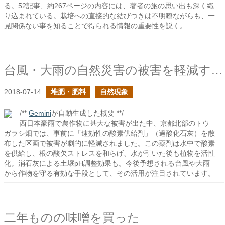
る。52記事、約267ページの内容には、著者の旅の思い出も深く織
り込まれている。栽培への直接的な結びつきは不明瞭ながらも、一
見関係ない事を知ることで得られる情報の重要性を説く。
台風・大雨の自然災害の被害を軽減するために
2018-07-14
堆肥・肥料
自然現象
/**
Gemini
が自動生成した概要 **/
西日本豪雨で農作物に甚大な被害が出た中、京都北部のトウ
ガラシ畑では、事前に「速効性の酸素供給剤」（過酸化石灰）を散
布した区画で被害が劇的に軽減されました。この薬剤は水中で酸素
を供給し、根の酸欠ストレスを和らげ、水が引いた後も植物を活性
化。消石灰による土壌pH調整効果も。今後予想される台風や大雨
から作物を守る有効な手段として、その活用が注目されています。
二年ものの味噌を買った