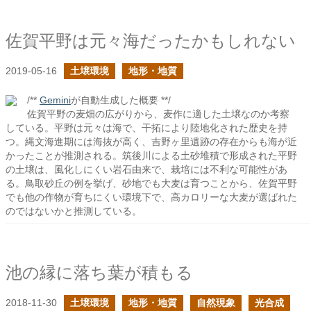
佐賀平野は元々海だったかもしれない
2019-05-16
土壌環境
地形・地質
/**
Gemini
が自動生成した概要 **/
佐賀平野の麦畑の広がりから、麦作に適した土壌なのか考察
している。平野は元々は海で、干拓により陸地化された歴史を持
つ。縄文海進期には海抜が高く、吉野ヶ里遺跡の存在からも海が近
かったことが推測される。筑後川による土砂堆積で形成された平野
の土壌は、風化しにくい岩石由来で、栽培には不利な可能性があ
る。鳥取砂丘の例を挙げ、砂地でも大麦は育つことから、佐賀平野
でも他の作物が育ちにくい環境下で、高カロリーな大麦が選ばれた
のではないかと推測している。
池の縁に落ち葉が積もる
2018-11-30
土壌環境
地形・地質
自然現象
光合成