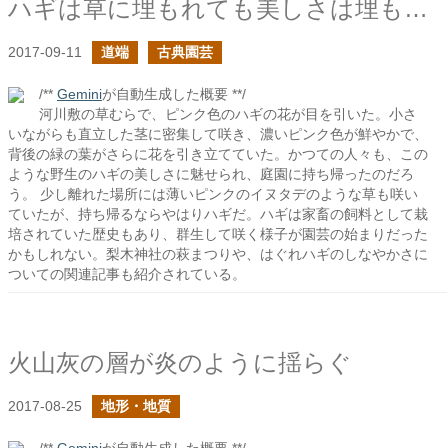
ハギは草に埋もれても美しさは埋もれない
2017-09-11
道端
古典園芸
/**
Gemini
が自動生成した概要 **/
河川敷の草むらで、ピンク色のハギの花が目を引いた。小さ
いながらも直立した茎に密集して咲き、濃いピンク色が鮮やかで、
背後の緑の葉がさらに花を引き立てていた。かつての人々も、この
ような野生のハギの美しさに魅せられ、庭園に持ち帰ったのだろ
う。 少し離れた場所には薄いピンクのイヌタデのような草も咲い
ていたが、持ち帰るならやはりハギだ。ハギは家畜の飼料として栽
培されていた歴史もあり、群生して咲く様子が園芸の始まりだった
かもしれない。梨木神社の萩まつりや、はぐれハギのしなやかさに
ついての関連記事も紹介されている。
火山灰の層が炎のように揺らぐ
2017-08-25
地形・地質