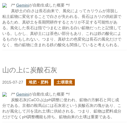
/**
Gemini
が自動生成した概要 **/
真砂土の白さは長石由来で、風化によってカリウムが溶脱し
粘土鉱物に変化することで白さが失われる。長石はカリの供給源で
あるため、真砂土を長期間耕作するとカリが不足する可能性があ
る。風化した長石は指でつまむと崩れる白い鉱物だったと記憶して
いる。しかし、真砂土には茶色い部分もあり、これは鉄の酸化によ
るものかもしれない。つまり、真砂土の色変化は長石の風化だけで
なく、他の鉱物に含まれる鉄の酸化も関係していると考えられる。
山の上に炭酸石灰
2015-07-27
堆肥・肥料
土壌環境
/**
Gemini
が自動生成した概要 **/
炭酸石灰(CaCO₃)はpH調整に使われ、鉱物の方解石と同じ成
分である。京都の鞍馬山には石灰岩という炭酸石灰の塊があり、こ
れが風化して川を流れ土壌に供給される。つまり、鉱物は肥料成分
だけでなくpH調整機能も持ち、鉱物由来の土壌は重要である。