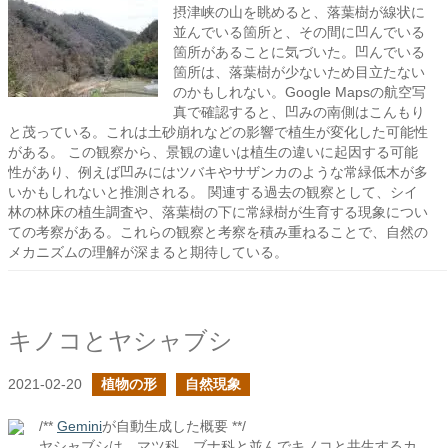
摂津峡の山を眺めると、落葉樹が線状に
並んでいる箇所と、その間に凹んでいる
箇所があることに気づいた。凹んでいる
箇所は、落葉樹が少ないため目立たない
のかもしれない。Google Mapsの航空写
真で確認すると、凹みの南側はこんもり
と茂っている。これは土砂崩れなどの影響で植生が変化した可能性
がある。 この観察から、景観の違いは植生の違いに起因する可能
性があり、例えば凹みにはツバキやサザンカのような常緑低木が多
いかもしれないと推測される。 関連する過去の観察として、シイ
林の林床の植生調査や、落葉樹の下に常緑樹が生育する現象につい
ての考察がある。これらの観察と考察を積み重ねることで、自然の
メカニズムの理解が深まると期待している。
キノコとヤシャブシ
2021-02-20
植物の形
自然現象
/**
Gemini
が自動生成した概要 **/
ヤシャブシは、マツ科、ブナ科と並んでキノコと共生するカ