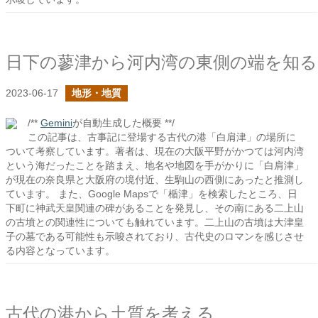
日下の蓼津から河内湾の東側の端を知る
2023-06-17
地形・地質
/**
Gemini
が自動生成した概要 **/
この記事は、古事記に登場する古代の港「白肩津」の場所に
ついて考察しています。著者は、現在の大阪平野がかつては河内湾
という海だったことを踏まえ、地名や地図を手がかりに「白肩津」
が現在の奈良県と大阪府の境付近、生駒山の西側にあったと推測し
ています。 また、Google Mapsで「楯津」を検索したところ、日
下町に神武天皇関連の碑があることを発見し、その南にある二上山
の古墳との関連性についても触れています。二上山の古墳は大津皇
子の墓である可能性も示唆されており、古代史のロマンを感じさせ
る内容となっています。
古代の港から土質を考える