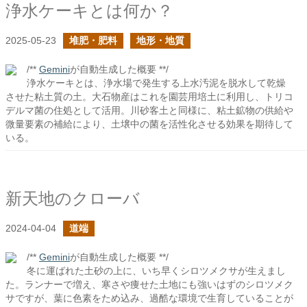
浄水ケーキとは何か？
2025-05-23
堆肥・肥料
地形・地質
/**
Gemini
が自動生成した概要 **/
浄水ケーキとは、浄水場で発生する上水汚泥を脱水して乾燥
させた粘土質の土。大石物産はこれを園芸用培土に利用し、トリコ
デルマ菌の住処として活用。川砂客土と同様に、粘土鉱物の供給や
微量要素の補給により、土壌中の菌を活性化させる効果を期待して
いる。
新天地のクローバ
2024-04-04
道端
/**
Gemini
が自動生成した概要 **/
冬に運ばれた土砂の上に、いち早くシロツメクサが生えまし
た。ランナーで増え、寒さや痩せた土地にも強いはずのシロツメク
サですが、葉に色素をため込み、過酷な環境で生育していることが