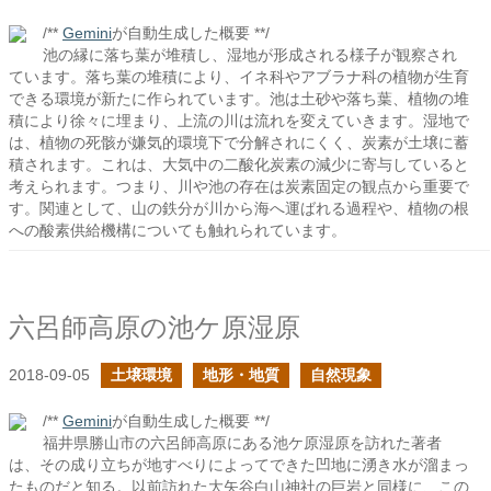
/**
Gemini
が自動生成した概要 **/
池の縁に落ち葉が堆積し、湿地が形成される様子が観察され
ています。落ち葉の堆積により、イネ科やアブラナ科の植物が生育
できる環境が新たに作られています。池は土砂や落ち葉、植物の堆
積により徐々に埋まり、上流の川は流れを変えていきます。湿地で
は、植物の死骸が嫌気的環境下で分解されにくく、炭素が土壌に蓄
積されます。これは、大気中の二酸化炭素の減少に寄与していると
考えられます。つまり、川や池の存在は炭素固定の観点から重要で
す。関連として、山の鉄分が川から海へ運ばれる過程や、植物の根
への酸素供給機構についても触れられています。
六呂師高原の池ケ原湿原
2018-09-05
土壌環境
地形・地質
自然現象
/**
Gemini
が自動生成した概要 **/
福井県勝山市の六呂師高原にある池ケ原湿原を訪れた著者
は、その成り立ちが地すべりによってできた凹地に湧き水が溜まっ
たものだと知る。以前訪れた大矢谷白山神社の巨岩と同様に、この