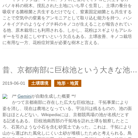
バノキ科の樹木。撹乱された土地にいち早く生育し、土壌の養分を
吸収する菌根菌と共生するだけでなく、窒素固定細菌とも共生する
ことで空気中の窒素をアンモニアとして取り込む能力を持つ。ハン
ノキイグチのようなイグチ科のキノコが生えることが報告されてい
る他、原木栽培にも利用される。しかし、花粉はスギよりもアレル
ギーを引き起こしやすいという欠点もある。土壌改善、キノコ栽培
に有用な一方、花粉症対策が必要な樹木と言える。
昔、京都南部に巨椋池という大きな池があったらしい
2019-06-01
土壌環境
地形・地質
/**
Gemini
が自動生成した概要 **/
かつて京都南部に存在した広大な巨椋池は、干拓事業により
姿を消し、現在は農地となっている。宇治川は残るものの、池の面
影はほとんどない。Wikipediaには、京都競馬場の池が名残だとす
る記述もある。 巨椋池南西部の干拓地を訪れ土壌を観察したとこ
ろ、石英のような小石を含む砂質土であった。これは、干拓により
山から運ばれた風化しにくい土砂が堆積したためと考えられる。鳥