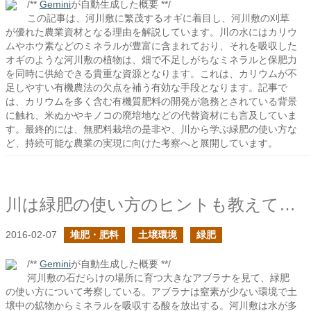
/**
Gemini
が自動生成した概要 **/
この記事は、河川敷に繁茂するオギに着目し、河川敷の刈草
が優れた農業資材となる理由を解説しています。川の水にはカリウ
ムやホウ素などのミネラルが豊富に含まれており、それを吸収した
オギのような河川敷の植物は、畑で不足しがちなミネラルと保肥力
を同時に供給できる貴重な資源となります。これは、カリウムが不
足しやすい有機農法の欠点を補う有効な手段となります。記事で
は、カリウムを多く含む有機質肥料の開発が急務とされている背景
に触れ、米ぬかやキノコの廃培地などの代替資材にも言及していま
す。最終的には、無肥料栽培の是非や、川から学ぶ緑肥の使い方な
ど、持続可能な農業の実現に向けた考察へと展開しています。
川は緑肥の使い方のヒントも教えてくれる
2016-02-07
堆肥・肥料
土壌環境
緑肥
/**
Gemini
が自動生成した概要 **/
河川敷の石だらけの場所に育つ大きなアブラナを見て、緑肥
の使い方について考察している。アブラナは窒素が少ない環境で土
壌中の鉱物からミネラルを吸収する酸を放出する。河川敷は水が多