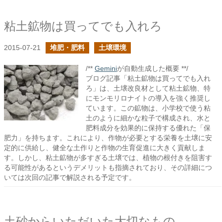
粘土鉱物は買ってでも入れろ
2015-07-21
堆肥・肥料
土壌環境
/**
Gemini
が自動生成した概要 **/
ブログ記事「粘土鉱物は買ってでも入れ
ろ」は、土壌改良材として粘土鉱物、特
にモンモリロナイトの導入を強く推奨し
ています。この鉱物は、小学校で使う粘
土のように細かな粒子で構成され、水と
肥料成分を効果的に保持する優れた「保
肥力」を持ちます。これにより、作物が必要とする栄養を土壌に安
定的に供給し、健全な土作りと作物の生育促進に大きく貢献しま
す。しかし、粘土鉱物が多すぎる土壌では、植物の根付きを阻害す
る可能性があるというデメリットも指摘されており、その詳細につ
いては次回の記事で解説される予定です。
土砂からいただいた大切なもの