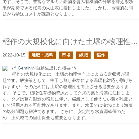
です。そこで、豊富なアルミナ鉱物を含み有機物の分解を抑える効
果が期待できる桜島の火山灰に着目しました。しかし、地理的な問
題から輸送コストが課題となります。
稲作の大規模化に向けた土壌の物理性の向上の技法の確立は急務の続き
2022-10-15
堆肥・肥料
市場
緑肥
稲作
/**
Gemini
が自動生成した概要 **/
稲作の大規模化には、土壌の物理性向上による安定収穫が課
題です。解決策として、中干し無し栽培による温暖化対応が挙げら
れますが、そのためには土壌の物理性を向上させる必要がありま
す。 そこで、植物性有機物資源としてクズの葉と海藻に注目しま
す。クズは葛布製造の増加に伴い、繊維として使えない葉が堆肥と
して活用される可能性があります。また、水田では潅水により海藻
の塩分問題も解決できます。 さらに、安定的な水資源確保のた
め、上流域での里山保全も重要となります。