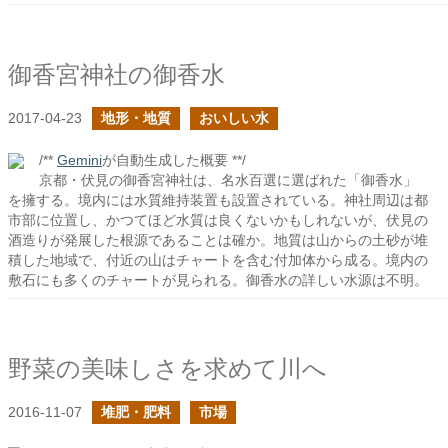
御香宮神社の御香水
2017-04-23
地形・地質
おいしい水
/**
Gemini
が自動生成した概要 **/
京都・伏見の御香宮神社は、名水百選に選ばれた「御香水」
を擁する。境内には水質維持装置も設置されている。神社周辺は都
市部に位置し、かつてほど水質は良くないかもしれないが、伏見の
酒造りが発展した根源であることは確か。地質は山からの土砂が堆
積した地域で、付近の山はチャートを含む付加体から成る。境内の
敷石にも多くのチャートが見られる。御香水の詳しい水源は不明。
野菜の美味しさを求めて川へ
2016-11-07
堆肥・肥料
市場