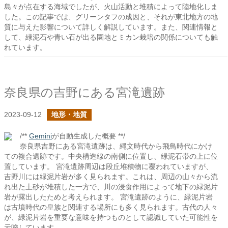
島々が点在する海域でしたが、火山活動と堆積によって陸地化しま
した。この記事では、グリーンタフの成因と、それが東北地方の地
質に与えた影響について詳しく解説しています。また、関連情報と
して、緑泥石や青い石が出る園地とミカン栽培の関係についても触
れています。
奈良県の吉野にある宮滝遺跡
2023-09-12
地形・地質
/**
Gemini
が自動生成した概要 **/
奈良県吉野にある宮滝遺跡は、縄文時代から飛鳥時代にかけ
ての複合遺跡です。中央構造線の南側に位置し、緑泥石帯の上に位
置しています。 宮滝遺跡周辺は段丘堆積物に覆われていますが、
吉野川には緑泥片岩が多く見られます。これは、周辺の山々から流
れ出た土砂が堆積した一方で、川の浸食作用によって地下の緑泥片
岩が露出したためと考えられます。 宮滝遺跡のように、緑泥片岩
は古墳時代の皇族と関連する場所にも多く見られます。古代の人々
が、緑泥片岩を重要な意味を持つものとして認識していた可能性を
示唆しています。