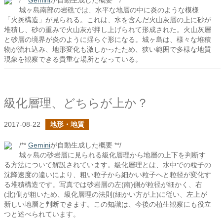
/**
Gemini
が自動生成した概要 **/
城ヶ島南部の岩礁では、水平な地層の中に炎のような模様
「火炎構造」が見られる。これは、水を含んだ火山灰層の上に砂が
堆積し、砂の重みで火山灰が押し上げられて形成された。火山灰層
と砂層の境界が炎のように揺らぐ形になる。城ヶ島は、様々な堆積
物が流れ込み、地形変化も激しかったため、狭い範囲で多様な地質
現象を観察できる貴重な場所となっている。
級化層理、どちらが上か？
2017-08-22
地形・地質
/**
Gemini
が自動生成した概要 **/
城ヶ島の砂岩層に見られる級化層理から地層の上下を判断す
る方法について解説されています。級化層理とは、水中での粒子の
沈降速度の違いにより、粗い粒子から細かい粒子へと粒径が変化す
る堆積構造です。写真では砂岩層の左(南)側が粒径が細かく、右
(北)側が粗いため、級化層理の法則(細かい方が上)に従い、左上が
新しい地層と判断できます。この知識は、今後の植生観察にも役立
つと述べられています。