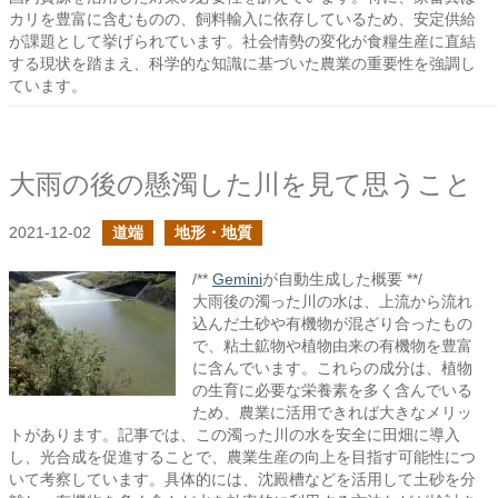
カリを豊富に含むものの、飼料輸入に依存しているため、安定供給
が課題として挙げられています。社会情勢の変化が食糧生産に直結
する現状を踏まえ、科学的な知識に基づいた農業の重要性を強調し
ています。
大雨の後の懸濁した川を見て思うこと
2021-12-02
道端
地形・地質
/**
Gemini
が自動生成した概要 **/
大雨後の濁った川の水は、上流から流れ
込んだ土砂や有機物が混ざり合ったもの
で、粘土鉱物や植物由来の有機物を豊富
に含んでいます。これらの成分は、植物
の生育に必要な栄養素を多く含んでいる
ため、農業に活用できれば大きなメリッ
トがあります。記事では、この濁った川の水を安全に田畑に導入
し、光合成を促進することで、農業生産の向上を目指す可能性につ
いて考察しています。具体的には、沈殿槽などを活用して土砂を分