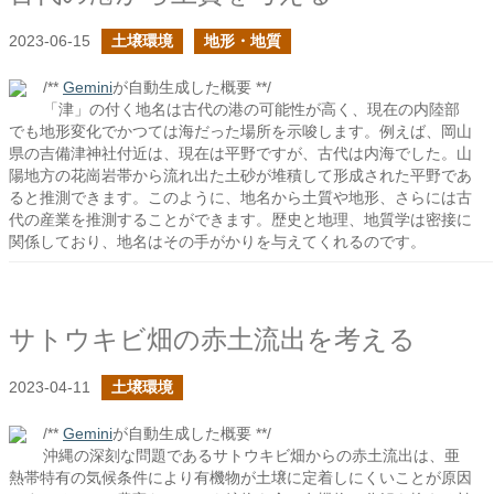
2023-06-15
土壌環境
地形・地質
/**
Gemini
が自動生成した概要 **/
「津」の付く地名は古代の港の可能性が高く、現在の内陸部
でも地形変化でかつては海だった場所を示唆します。例えば、岡山
県の吉備津神社付近は、現在は平野ですが、古代は内海でした。山
陽地方の花崗岩帯から流れ出た土砂が堆積して形成された平野であ
ると推測できます。このように、地名から土質や地形、さらには古
代の産業を推測することができます。歴史と地理、地質学は密接に
関係しており、地名はその手がかりを与えてくれるのです。
サトウキビ畑の赤土流出を考える
2023-04-11
土壌環境
/**
Gemini
が自動生成した概要 **/
沖縄の深刻な問題であるサトウキビ畑からの赤土流出は、亜
熱帯特有の気候条件により有機物が土壌に定着しにくいことが原因