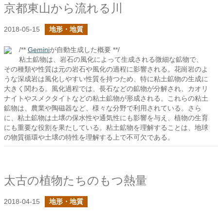
京都東山から流れる川
2018-05-15
地形・地質
/**
Gemini
が自動生成した概要 **/
粘土鉱物は、岩石の風化によって生成される微細な鉱物で、
その種類や性質は元の岩石や風化の過程に影響される。花崗岩のよ
うな深成岩は風化しやすい性質を持つため、特に粘土鉱物の生成に
大きく関わる。風化過程では、長石などの鉱物が分解され、カオリ
ナイトやスメクタイトなどの粘土鉱物が形成される。これらの粘土
鉱物は、農業や陶磁器など、様々な分野で利用されている。さら
に、粘土鉱物は土壌の保水性や通気性にも影響を与え、植物の生育
にも重要な役割を果たしている。粘土鉱物を理解することは、地球
の物質循環や土壌の特性を理解する上で不可欠である。
太古の植物たちのもつ熱量
2018-04-15
地形・地質