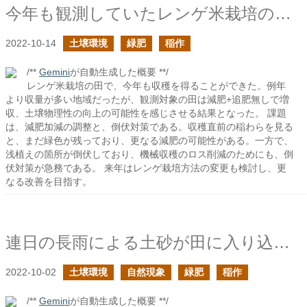
今年も観測していたレンゲ米栽培の田が無事に収穫を迎えたそうです2022
2022-10-14
土壌環境
緑肥
稲作
/**
Gemini
が自動生成した概要 **/
レンゲ米栽培の田で、今年も収穫を得ることができた。例年
より収量が多い地域だったが、観測対象の田は減肥+追肥無しで増
収、土壌物理性の向上の可能性を感じさせる結果となった。 課題
は、減肥加減の調整と、倒伏対策である。収穫直前の稲わらを見る
と、まだ緑色が残っており、更なる減肥の可能性がある。一方で、
浅植えの箇所が倒伏しており、機械収穫のロス削減のためにも、倒
伏対策が急務である。 来年はレンゲ栽培方法の変更も検討し、更
なる改善を目指す。
連日の長雨による土砂が田に入り込みイネの生育が不調になる
2022-10-02
土壌環境
自然現象
緑肥
稲作
/**
Gemini
が自動生成した概要 **/