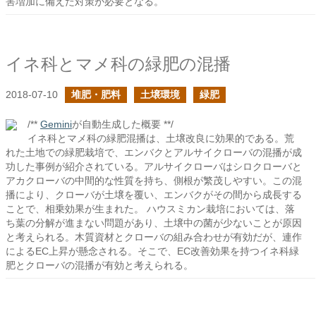
害増加に備えた対策が必要となる。
イネ科とマメ科の緑肥の混播
2018-07-10
堆肥・肥料
土壌環境
緑肥
/**
Gemini
が自動生成した概要 **/
イネ科とマメ科の緑肥混播は、土壌改良に効果的である。荒
れた土地での緑肥栽培で、エンバクとアルサイクローバの混播が成
功した事例が紹介されている。アルサイクローバはシロクローバと
アカクローバの中間的な性質を持ち、側根が繁茂しやすい。この混
播により、クローバが土壌を覆い、エンバクがその間から成長する
ことで、相乗効果が生まれた。 ハウスミカン栽培においては、落
ち葉の分解が進まない問題があり、土壌中の菌が少ないことが原因
と考えられる。木質資材とクローバの組み合わせが有効だが、連作
によるEC上昇が懸念される。そこで、EC改善効果を持つイネ科緑
肥とクローバの混播が有効と考えられる。