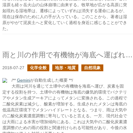
湿原も経ヶ岳火山の山体崩壊に由来する。牧草地が広がる高原に突
如現れる湿地帯は、遷移によっていずれは消失する運命にあるが、
現在は保存のために人の手が入っている。このことから、著者は湿
原がやがて泥炭土へと変化していく過程を身近に感じることができ
た。
雨と川の作用で有機物が海底へ運ばれる
2018-07-27
化学全般
地形・地質
自然現象
/**
Gemini
が自動生成した概要 **/
大雨は河川を通じて土壌中の有機物を海底へ運び、炭素を固
定する役割を持つ。土壌中の有機物は海底の嫌気的環境でバクテリ
アやメタン生成アーキアによってメタンに変換される。この過程で
二酸化炭素は減少し、酸素が増加する。生成されたメタンは海底の
低温高圧環境下でメタンハイドレートとなる。つまり、雨は大気中
の二酸化炭素濃度調整に寄与していると言える。一方、現代社会で
は大雨による水害が増加傾向にある。これは大気中の二酸化炭素濃
度調整のための雨の役割と関連付けられる可能性があり、今後の水