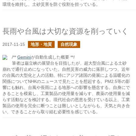
環境を維持し、土砂災害を防ぐ役割を担っている。
長雨や台風は大切な資源を削っていく
2017-11-15
地形・地質
自然現象
/**
Gemini
が自動生成した概要 **/
筆者は巌立峡の展望台を目指したが、超大型台風による土砂
崩れで通行止めになっていた。自然災害の威力に落胆しつつ、近年
の台風の大型化と人の活動、特にアジア諸国の発展による温暖化の
関係についてNHKのニュースで見たことを想起する。PM2.5等の影
響にも触れ、台風や長雨による地形への影響を懸念する。自身にで
きることを模索し、工業製品の使用量を減らす、農薬の使用量を減
らす活動などを検討する。現代社会の恩恵を受けている以上、工業
製品の使用を完全に断つことは難しいとしながらも、天気と向き合
い、できることから取り組む必要性を感じている。