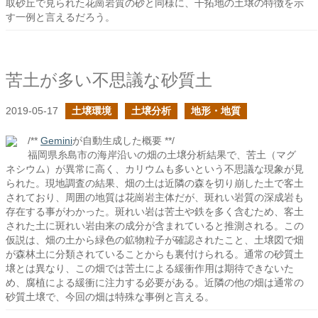
取砂丘で見られた花崗岩質の砂と同様に、干拓地の土壌の特徴を示
す一例と言えるだろう。
苦土が多い不思議な砂質土
2019-05-17
土壌環境
土壌分析
地形・地質
/**
Gemini
が自動生成した概要 **/
福岡県糸島市の海岸沿いの畑の土壌分析結果で、苦土（マグ
ネシウム）が異常に高く、カリウムも多いという不思議な現象が見
られた。現地調査の結果、畑の土は近隣の森を切り崩した土で客土
されており、周囲の地質は花崗岩主体だが、斑れい岩質の深成岩も
存在する事がわかった。斑れい岩は苦土や鉄を多く含むため、客土
された土に斑れい岩由来の成分が含まれていると推測される。この
仮説は、畑の土から緑色の鉱物粒子が確認されたこと、土壌図で畑
が森林土に分類されていることからも裏付けられる。通常の砂質土
壌とは異なり、この畑では苦土による緩衝作用は期待できないた
め、腐植による緩衝に注力する必要がある。近隣の他の畑は通常の
砂質土壌で、今回の畑は特殊な事例と言える。