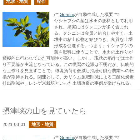
地形・地質
稲作
/**
Gemini
が自動生成した概要 **/
ヤシャブシの葉は水田の肥料として利用
され、果実にはタンニンが多く含まれ
る。タンニンは金属と結合しやすく、土
壌中の粘土鉱物と結びつき、良質な土壌
形成を促進する。つまり、ヤシャブシの
葉を肥料に使うことで、水田の土作りが
積極的に行われていた可能性が高い。しかし、現代の稲作では土作
り不要論が主流となっている。この慣習の起源は不明だが、伝統的
な土作りを見直すことで、環境負荷を低減し持続可能な農業への転
換が期待される。関連として、カリウム施肥削減による二酸化炭素
排出削減や、レンゲ米栽培といった土壌改良の事例が挙げられる。
摂津峡の山を見ていたら
2021-03-01
地形・地質
/**
Gemini
が自動生成した概要 **/