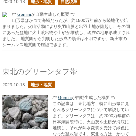
2023-10-18
地形・地質
自然現象
/**
Gemini
が自動生成した概要 **/
山形県はかつて海域だったが、約1500万年前から陸地化が始
まりました。火山活動により奥羽山脈と出羽山地が隆起し、その間
にあった盆地に火山噴出物や土砂が堆積し、現在の地形形成了され
ました。 地質図から判明した形成の順番は不明ですが、新庄市の
シームレス地質図で確認できます。
東北のグリーンタフ帯
2023-10-15
地形・地質
/**
Gemini
が自動生成した概要 **/
この記事は、東北地方、特に山形県に見
られるグリーンタフについて解説してい
ます。グリーンタフは、約2000万年前の
日本海開裂時に、火山灰や土砂が海底に
堆積し、それが熱水変質を受けて緑色に
なった凝灰岩です。東北地方は、かつて