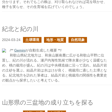
分かります。それでもこの株は、刈り取られなければ花を咲かせ、
種子を実らせ、その生育域を広げていくのでしょう。
紀北と紀の川
2024-03-24
土壌環境
地形・地質
自然現象
/**
Gemini
が自動生成した概要 **/
和歌山県紀北地方は、和泉山脈南麓に広がる和歌山平野に位
置し、紀の川が流れる。瀬戸内海性気候で降水量が少なく温暖なた
め、桃の栽培が盛ん。紀の川は中央構造線に沿って流れ、結晶片岩
の土砂を運ぶ。結晶片岩は水はけが良く、桃栽培に適した土壌とな
る。紀北地方を訪れた筆者は、結晶片岩と桃栽培の関係性を農業史
の観点から探求したいと考えている。
山形県の三盆地の成り立ちを探る