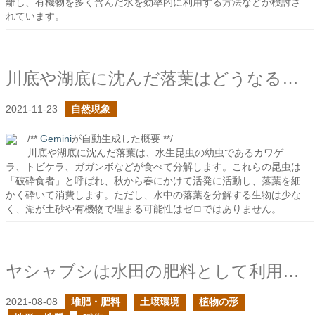
離し、有機物を多く含んだ水を効率的に利用する方法などが検討さ
れています。
川底や湖底に沈んだ落葉はどうなるのだろう？
2021-11-23
自然現象
/**
Gemini
が自動生成した概要 **/
川底や湖底に沈んだ落葉は、水生昆虫の幼虫であるカワゲ
ラ、トビケラ、ガガンボなどが食べて分解します。これらの昆虫は
「破砕食者」と呼ばれ、秋から春にかけて活発に活動し、落葉を細
かく砕いて消費します。ただし、水中の落葉を分解する生物は少な
く、湖が土砂や有機物で埋まる可能性はゼロではありません。
ヤシャブシは水田の肥料として利用されていたらしい
2021-08-08
堆肥・肥料
土壌環境
植物の形