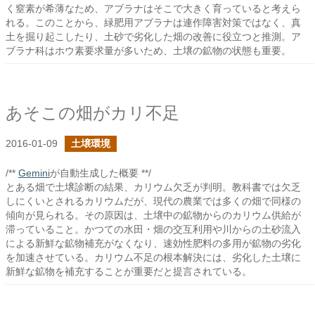
く窒素が希薄なため、アブラナはそこで大きく育っていると考えら
れる。このことから、緑肥用アブラナは連作障害対策ではなく、真
土を掘り起こしたり、土砂で劣化した畑の改善に役立つと推測。ア
ブラナ科はホウ素要求量が多いため、土壌の鉱物の状態も重要。
あそこの畑がカリ不足
2016-01-09
土壌環境
/**
Gemini
が自動生成した概要 **/
とある畑で土壌診断の結果、カリウム欠乏が判明。教科書では欠乏
しにくいとされるカリウムだが、現代の農業では多くの畑で同様の
傾向が見られる。その原因は、土壌中の鉱物からのカリウム供給が
滞っていること。かつての水田・畑の交互利用や川からの土砂流入
による新鮮な鉱物補充がなくなり、速効性肥料の多用が鉱物の劣化
を加速させている。カリウム不足の根本解決には、劣化した土壌に
新鮮な鉱物を補充することが重要だと提言されている。