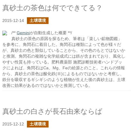
真砂土の茶色は何でできてる？
2015-12-14
土壌環境
/**
Gemini
が自動生成した概要 **/
真砂土の茶色の原因を探るため、筆者は「楽しい鉱物図鑑」
を参考に、角閃石に着目した。角閃石は種類によって色が様々だ
が、真砂土の色と類似していることから、その色のもとではないか
と推測。角閃石の複雑な化学組成式には鉄が含まれており、風化し
やすい性質も持っている。肥料農薬部 施肥診断技術者ハンドブッ
クによれば、角閃石はCa、Mg、Feの給源とのこと。これらの情報
から、真砂土の茶色は酸化鉄(Ⅲ)によるものではないかと考察し、
鉄分を吸収するギシギシのような植物が生えた後の真砂土は、土壌
改善に効果があるのではないかと推測している。
真砂土の白さが長石由来ならば
2015-12-12
土壌環境