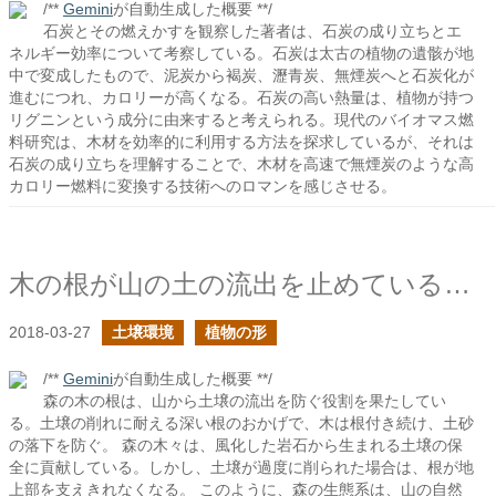
/**
Gemini
が自動生成した概要 **/
石炭とその燃えかすを観察した著者は、石炭の成り立ちとエ
ネルギー効率について考察している。石炭は太古の植物の遺骸が地
中で変成したもので、泥炭から褐炭、瀝青炭、無煙炭へと石炭化が
進むにつれ、カロリーが高くなる。石炭の高い熱量は、植物が持つ
リグニンという成分に由来すると考えられる。現代のバイオマス燃
料研究は、木材を効率的に利用する方法を探求しているが、それは
石炭の成り立ちを理解することで、木材を高速で無煙炭のような高
カロリー燃料に変換する技術へのロマンを感じさせる。
木の根が山の土の流出を止めている…、ように見える
2018-03-27
土壌環境
植物の形
/**
Gemini
が自動生成した概要 **/
森の木の根は、山から土壌の流出を防ぐ役割を果たしてい
る。土壌の削れに耐える深い根のおかげで、木は根付き続け、土砂
の落下を防ぐ。 森の木々は、風化した岩石から生まれる土壌の保
全に貢献している。しかし、土壌が過度に削られた場合は、根が地
上部を支えきれなくなる。 このように、森の生態系は、山の自然