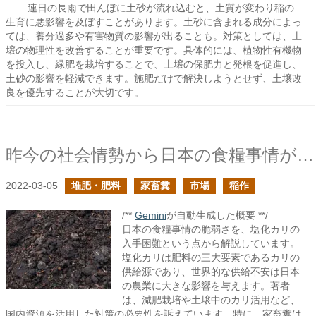
連日の長雨で田んぼに土砂が流れ込むと、土質が変わり稲の
生育に悪影響を及ぼすことがあります。土砂に含まれる成分によっ
ては、養分過多や有害物質の影響が出ることも。対策としては、土
壌の物理性を改善することが重要です。具体的には、植物性有機物
を投入し、緑肥を栽培することで、土壌の保肥力と発根を促進し、
土砂の影響を軽減できます。施肥だけで解決しようとせず、土壌改
良を優先することが大切です。
昨今の社会情勢から日本の食糧事情が如何に脆弱かを痛感する
2022-03-05
堆肥・肥料
家畜糞
市場
稲作
/**
Gemini
が自動生成した概要 **/
日本の食糧事情の脆弱さを、塩化カリの
入手困難という点から解説しています。
塩化カリは肥料の三大要素であるカリの
供給源であり、世界的な供給不安は日本
の農業に大きな影響を与えます。著者
は、減肥栽培や土壌中のカリ活用など、
国内資源を活用した対策の必要性を訴えています。特に、家畜糞は