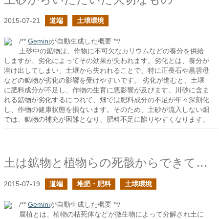
2015-07-21
道端
土壌環境
/**
Gemini
が自動生成した概要 **/
土砂中の鉱物は、作物に不可欠なカリウムなどの養分を供給
しますが、劣化によってその効果が失われます。劣化とは、養分が
溶け出してしまい、土壌から失われることで、特に正長石や黒雲母
などの鉱物が劣化の影響を受けやすいです。 劣化が進むと、土壌
に肥料成分が不足し、作物の生育に悪影響が及びます。川砂に含ま
れる鉱物が劣化するにつれて、畑では肥料成分の不足が年々深刻化
し、作物の健康状態を損ないます。そのため、土砂が流入しない畑
では、鉱物の補充が困難となり、肥料不足に陥りやすくなります。
土は鉱物と植物らの死骸からできている
2015-07-19
道端
堆肥・肥料
土壌環境
/**
Gemini
が自動生成した概要 **/
腐植とは、植物の枯死体などが微生物によって分解され土に