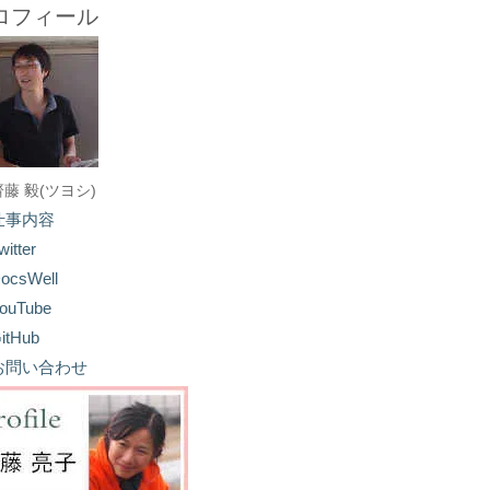
ロフィール
齋藤 毅(ツヨシ)
仕事内容
witter
ocsWell
ouTube
itHub
お問い合わせ