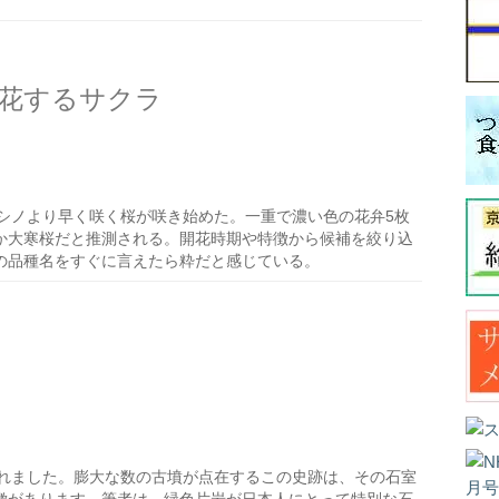
花するサクラ
シノより早く咲く桜が咲き始めた。一重で濃い色の花弁5枚
か大寒桜だと推測される。開花時期や特徴から候補を絞り込
の品種名をすぐに言えたら粋だと感じている。
れました。膨大な数の古墳が点在するこの史跡は、その石室