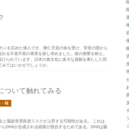
？
カンを広めた偉人です。垂仁天皇の命を受け、常世の国から
ばれる不老不死の果実を探し求めました。彼の偉業を称え、
設けられています。日本の食文化に多大な貢献を果たした田
てみてはいかがでしょうか。
について触れてみる
ル・味
ると脳血管系疾患リスクが上昇する可能性がある。 これは、
からDHAが合成される経路が競合するためである。DHAは脳