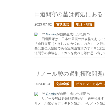
田道間守の墓は何処にある
2023-07-02
古典園芸
地形・地質
/**
Gemini
が自動生成した概要 **/
田道間守は、日本の果実の代表格であるミ
「非時香菓（ときじくのかくのこのみ）」と呼
墓は垂仁天皇陵である宝来山古墳のすぐそばに
道間守の功績を、ミカンを食べる際に思い出し
リノール酸の過剰摂取問題
2023-01-31
化学全般
ビタミン・ミネラ
/**
Gemini
が自動生成した概要 **/
リノール酸は必須脂肪酸だが、過剰摂取す
リノール酸からアラキドン酸が、α-リノレン酸