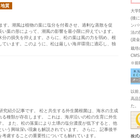
・地質
大学
(後
ます。潮風は植物の葉に塩分を付着させ、過剰な蒸散を促
ンバ
長い葉の形によって、潮風の影響を最小限に抑えています。
法の
水分の損失を抑えます。さらに、松の葉は風の力を弱め、根
(資
しています。このように、松は厳しい海岸環境に適応し、独
栽培
CM
※前
以前
高品
た。
研究紹介記事です。 松と共生する外生菌根菌は、海水の主成
れる種類が存在します。 これは、海岸沿いの松の生育に外生
す。 また、松の落葉により土壌の塩分濃度が低下すると、他
という興味深い現象も解説されています。 さらに、記事後半
を考慮することの重要性についても触れています。
株式