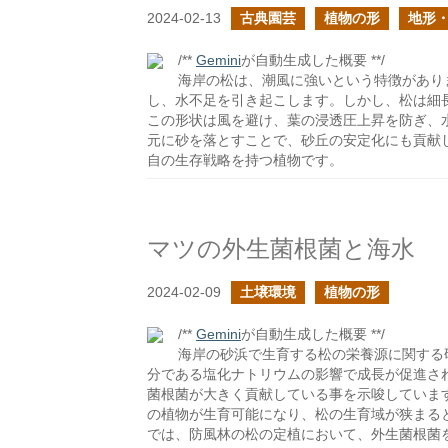
2024-02-13
古典園芸
植物の形
地形
/**
Gemini
が自動生成した概要 **/
海岸の松は、潮風に強いという特徴があり
し、水不足を引き起こします。しかし、松は細
この形状は風を避け、葉の浸透圧上昇を防ぎ、
元に砂を落とすことで、砂丘の安定化にも貢献
自の生存戦略を持つ植物です。
マツの外生菌根菌と海水
2024-02-09
土壌環境
植物の形
/**
Gemini
が自動生成した概要 **/
海岸の砂浜で生育する松の栄養源に関する
分である塩化ナトリウムの影響で成長が促進さ
菌根菌が大きく貢献している事を示唆していま
の植物が生育可能になり、松の生育域が狭まる
では、防風林の松の定植において、外生菌根菌