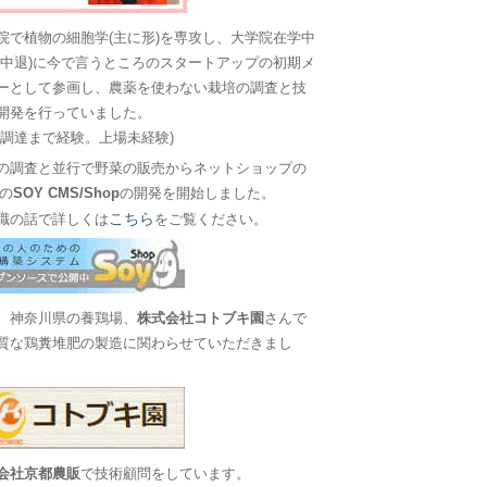
院で植物の細胞学(主に形)を専攻し、大学院在学中
に中退)に今で言うところのスタートアップの初期メ
ーとして参画し、農薬を使わない栽培の調査と技
開発を行っていました。
金調達まで経験。上場未経験)
の調査と並行で野菜の販売からネットショップの
Sの
SOY CMS/Shop
の開発を開始しました。
こちら
職の話で詳しくは
をご覧ください。
、神奈川県の養鶏場、
株式会社コトブキ園
さんで
質な鶏糞堆肥の製造に関わらせていただきまし
会社京都農販
で技術顧問をしています。