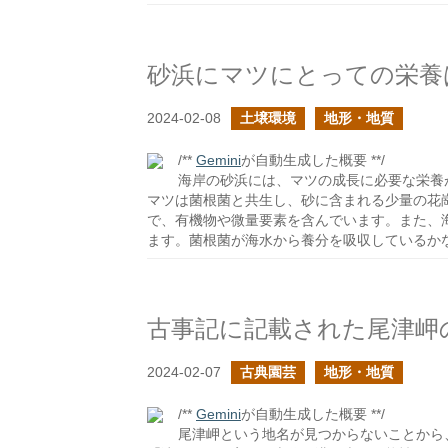
砂浜にマツにとっての栄養
2024-02-08
土壌環境
地形・地質
/**
Gemini
が自動生成した概要 **/
海岸の砂浜には、マツの成長に必要な栄養
マツは菌根菌と共生し、砂に含まれる少量の花
で、有機物や微量要素を含んでいます。また、
ます。菌根菌が海水から養分を吸収しているか
古事記に記載された尾津岬
2024-02-07
古典園芸
地形・地質
/**
Gemini
が自動生成した概要 **/
尾津岬という地名が見つからないことから