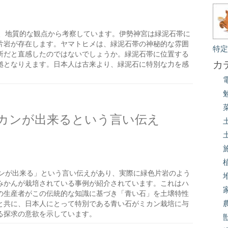
、地質的な観点から考察しています。伊勢神宮は緑泥石帯に
片岩が存在します。ヤマトヒメは、緑泥石帯の神秘的な雰囲
特
所だと直感したのではないでしょうか。緑泥石帯に位置する
カ
拠となりえます。日本人は古来より、緑泥石に特別な力を感
カンが出来るという言い伝え
ンが出来る」という言い伝えがあり、実際に緑色片岩のよう
みかんが栽培されている事例が紹介されています。これはハ
の生産者がこの伝統的な知識に基づき「青い石」を土壌特性
と共に、日本人にとって特別である青い石がミカン栽培に与
る探求の意欲を示しています。