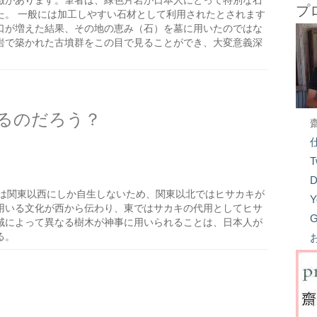
徴があります。筆者は、緑色片岩が日本人にとって特別な石
プ
た。 一般には加工しやすい石材として利用されたとされます
口が増えた結果、その地の恵み（石）を墓に用いたのではな
岩で築かれた古墳群をこの目で見ることができ、大変意義深
るのだろう？
T
D
は関東以西にしか自生しないため、関東以北ではヒサカキが
Y
用いる文化が西から伝わり、東ではサカキの代用としてヒサ
G
域によって異なる樹木が神事に用いられることは、日本人が
る。