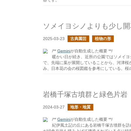
容です。
ソメイヨシノよりも少し開
2025-03-23
古典園芸
植物の形
/**
Gemini
が自動生成した概要 **/
暖かい日が続き、近所の公園ではソメイヨ
で、先端に葉が展開していることから、河津桜
み、日本花の会の桜図鑑を参考にしている。桜
岩橋千塚古墳群と緑色片岩
2024-03-27
地形・地質
/**
Gemini
が自動生成した概要 **/
紀伊風土記の丘にある岩橋千塚古墳群を訪