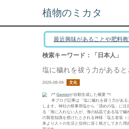
植物のミカタ
最近興味があることや肥料教
検索キーワード：「日本人」
塩に穢れを祓う力があると
2025-08-09
文化
/**
Gemini
が自動生成した概要 **/
本ブログ記事は「塩に穢れを祓う力がある
します。神社の祭事用塩から「清めの塩」に注
る「海に入れない人が、海の結晶である塩で穢
の製造知識を授けたとされる神様「塩土老翁（
来より人々の生活と信仰に深く根ざしてきた理