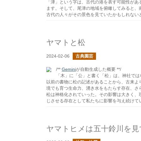
「津」という字は、古代の港を表す可能性があ
ます。そして、尾津の地域を俯瞰してみると、
古代の人々がその景色を見ていたかもしれない
ヤマトと松
2024-02-06
古典園芸
/**
Gemini
が自動生成した概要 **/
「木」に「公」と書く「松」は、神社では
以前の書物に松の記述があることから、古来よ
境でも育つ生命力、湧き水をもたらす存在、さ
松は神格化されていった。その影響は大きく、
じさせる存在として私たちに影響を与え続けて
ヤマトヒメは五十鈴川を見