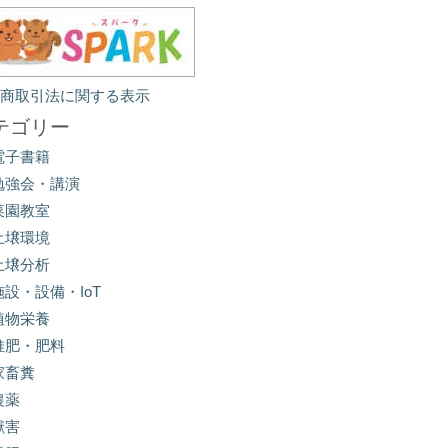
定商取引法に関する表示
テゴリー
電子書籍
勉強会・講演
菜園教室
土壌環境
土壌分析
施設・設備・IoT
植物栄養
堆肥・肥料
家畜糞
農薬
獣害