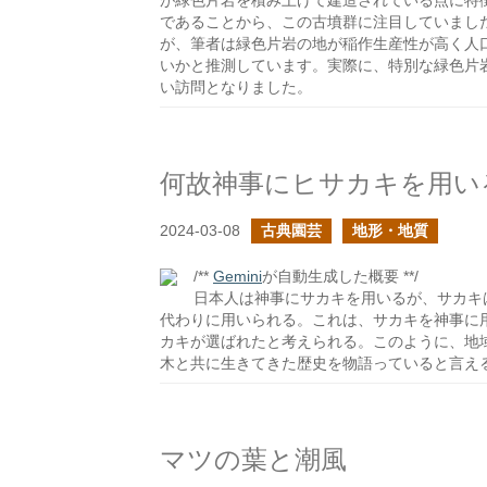
が緑色片岩を積み上げて建造されている点に特
であることから、この古墳群に注目していまし
が、筆者は緑色片岩の地が稲作生産性が高く人
いかと推測しています。実際に、特別な緑色片
い訪問となりました。
何故神事にヒサカキを用い
2024-03-08
古典園芸
地形・地質
/**
Gemini
が自動生成した概要 **/
日本人は神事にサカキを用いるが、サカキ
代わりに用いられる。これは、サカキを神事に
カキが選ばれたと考えられる。このように、地
木と共に生きてきた歴史を物語っていると言え
マツの葉と潮風