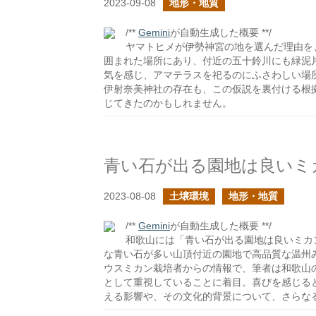
2023-09-08
地形・地質
/**
Gemini
が自動生成した概要 **/
ヤマトヒメが伊勢神宮の地を選んだ理由を
囲まれた場所にあり、付近の五十鈴川にも緑泥
気を感じ、アマテラスを祀るのにふさわしい場
伊射奈美神社の存在も、この仮説を裏付ける根
じてきたのかもしれません。
青い石が出る園地は良いミ
2023-08-08
土壌環境
地形・地質
/**
Gemini
が自動生成した概要 **/
和歌山には「青い石が出る園地は良いミカ
な青い石が多い山頂付近の園地で高品質な温州
ウスミカン栽培者からの情報で、筆者は和歌山
として重視していることに着目。喜びを感じる
える影響や、その文化的背景について、さらな