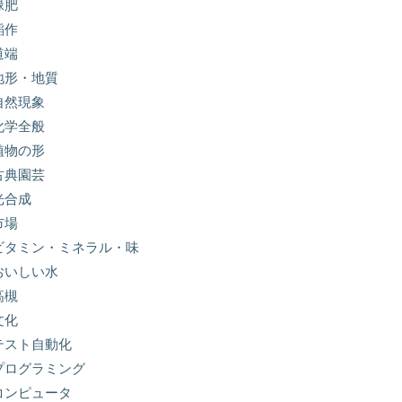
緑肥
稲作
道端
地形・地質
自然現象
化学全般
植物の形
古典園芸
光合成
市場
ビタミン・ミネラル・味
おいしい水
高槻
文化
テスト自動化
プログラミング
コンピュータ