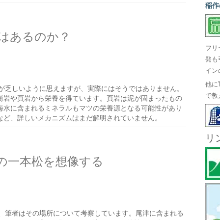
稲作
はあるのか？
フリ
発も
イン
他に
が乏しいように思えますが、実際にはそうではありません。
で教
崗岩や頁岩から栄養を得ています。頁岩は泥が固まったもの
海水に含まれるミネラルもマツの栄養源となる可能性があり
など、詳しいメカニズムはまだ解明されていません。
リ
の一本松を想像する
、筆者はその場所について考察しています。尾津に含まれる