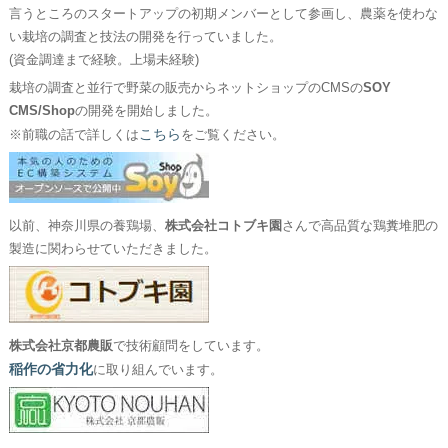
言うところのスタートアップの初期メンバーとして参画し、農薬を使わな
い栽培の調査と技法の開発を行っていました。
(資金調達まで経験。上場未経験)
栽培の調査と並行で野菜の販売からネットショップのCMSの
SOY
CMS/Shop
の開発を開始しました。
こちら
※前職の話で詳しくは
をご覧ください。
以前、神奈川県の養鶏場、
株式会社コトブキ園
さんで高品質な鶏糞堆肥の
製造に関わらせていただきました。
株式会社京都農販
で技術顧問をしています。
稲作の省力化
に取り組んでいます。