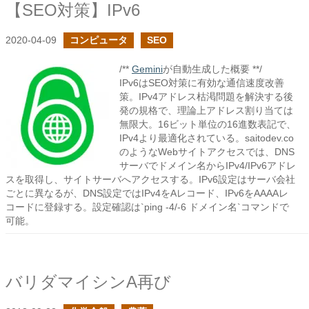
【SEO対策】IPv6
2020-04-09
コンピュータ
SEO
/**
Gemini
が自動生成した概要 **/
IPv6はSEO対策に有効な通信速度改善
策。IPv4アドレス枯渇問題を解決する後
発の規格で、理論上アドレス割り当ては
無限大。16ビット単位の16進数表記で、
IPv4より最適化されている。saitodev.co
のようなWebサイトアクセスでは、DNS
サーバでドメイン名からIPv4/IPv6アドレ
スを取得し、サイトサーバへアクセスする。IPv6設定はサーバ会社
ごとに異なるが、DNS設定ではIPv4をAレコード、IPv6をAAAAレ
コードに登録する。設定確認は`ping -4/-6 ドメイン名`コマンドで
可能。
バリダマイシンA再び