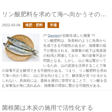
リン酸肥料を求めて海へ向かうその前に
2022-03-06
堆肥・肥料
市場
/**
Gemini
が自動生成した概要 **/
リン酸肥料は、魚骨粉のように魚骨から
生成できる可能性があるが、漁獲量の低
下が懸念される。漁獲量の低下は海資源
の枯渇と関連しており、海の栄養不足が
問題となる。しかし、山と海は繋がって
いるため、山の資源を活用することで海
の栄養不足を解消できる可能性がある。つまり、リン酸肥料を求め
て海へ向かう前に、山に目を向けることで、解決策が見つかるかも
しれない。具体的には、森林を適切に管理することで、リン酸を含
む栄養塩が海に流れ込み、漁獲量の増加に繋がる可能性がある。
菌根菌は木炭の施用で活性化する