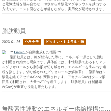
と電気透析を組み合わせ、海水から水酸化マグネシウムを抽出する
方法です。コスト面などを考慮しながら、実用化が期待されます。
脂肪動員
2023-01-26
化学全般
ビタミン・ミネラル・味
/**
Gemini
が自動生成した概要 **/
脂肪動員とは、糖が枯渇した際に、エネルギー源として脂肪
が利用され始める現象です。具体的には、中性脂肪であるトリアシ
ルグリセロールから脂肪酸が切り離され、エネルギーを生み出す過
程を指します。切り離されたグリセロールは解糖系に、脂肪酸はβ
酸化を経てアセチルCoAに変換されます。アセチルCoAはクエン酸
回路で利用され、大量のATPを産生します。脂肪動員には補酵素
A(CoA)が重要な役割を果たします。
無酸素性運動のエネルギー供給機構について