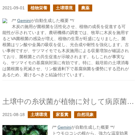
2021-09-01
植物栄養
土壌環境
農薬
/**
Gemini
が自動生成した概要 **/
木炭の施用が菌根菌を活性化させ、植物の成長を促進する可
能性が示されています。農研機構の調査では、牧草に木炭を施用す
るとVA菌根菌の感染が増え、植物の生育が旺盛になりました。菌
根菌はリン酸や金属の吸収を促し、光合成や耐性を強化します。古
い事例ですが、サツマイモでも木炭施用による収量増加が確認され
ており、菌根菌との共生促進が示唆されます。もしこれが事実な
ら、サツマイモの基腐病対策に有効です。特に、栽培前の土壌消毒
は菌根菌を死滅させ、リン酸過剰下で基腐病菌を優勢にする恐れが
あるため、避けるべきと結論付けています。
土壌中の糸状菌が植物に対して病原菌となるか共生菌となるか？は施肥次第
2021-08-18
土壌環境
家畜糞
自然現象
/**
Gemini
が自動生成した概要 **/
トウモロコシの根から、強力な温室効果