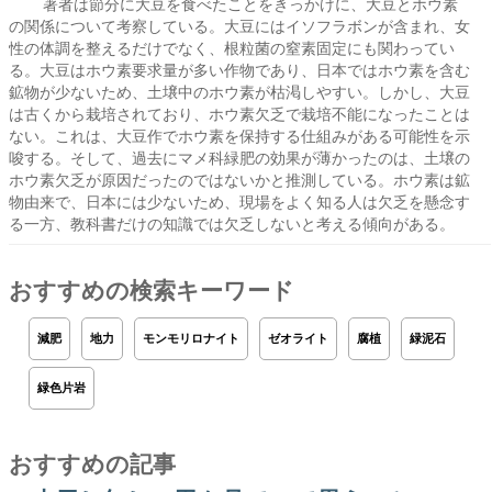
著者は節分に大豆を食べたことをきっかけに、大豆とホウ素
の関係について考察している。大豆にはイソフラボンが含まれ、女
性の体調を整えるだけでなく、根粒菌の窒素固定にも関わってい
る。大豆はホウ素要求量が多い作物であり、日本ではホウ素を含む
鉱物が少ないため、土壌中のホウ素が枯渇しやすい。しかし、大豆
は古くから栽培されており、ホウ素欠乏で栽培不能になったことは
ない。これは、大豆作でホウ素を保持する仕組みがある可能性を示
唆する。そして、過去にマメ科緑肥の効果が薄かったのは、土壌の
ホウ素欠乏が原因だったのではないかと推測している。ホウ素は鉱
物由来で、日本には少ないため、現場をよく知る人は欠乏を懸念す
る一方、教科書だけの知識では欠乏しないと考える傾向がある。
おすすめの検索キーワード
減肥
地力
モンモリロナイト
ゼオライト
腐植
緑泥石
緑色片岩
おすすめの記事