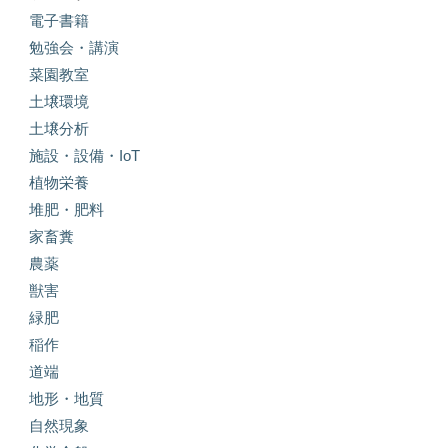
電子書籍
勉強会・講演
菜園教室
土壌環境
土壌分析
施設・設備・IoT
植物栄養
堆肥・肥料
家畜糞
農薬
獣害
緑肥
稲作
道端
地形・地質
自然現象