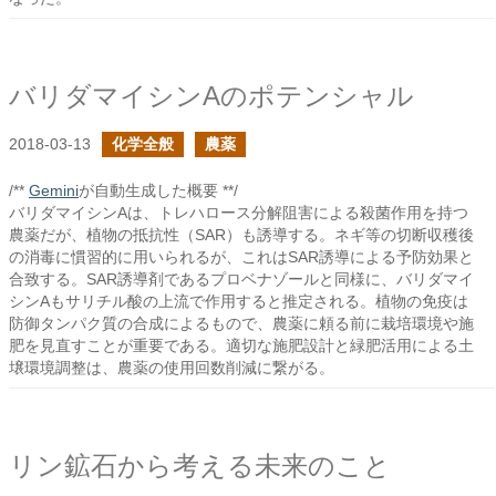
バリダマイシンAのポテンシャル
2018-03-13
化学全般
農薬
/**
Gemini
が自動生成した概要 **/
バリダマイシンAは、トレハロース分解阻害による殺菌作用を持つ
農薬だが、植物の抵抗性（SAR）も誘導する。ネギ等の切断収穫後
の消毒に慣習的に用いられるが、これはSAR誘導による予防効果と
合致する。SAR誘導剤であるプロベナゾールと同様に、バリダマイ
シンAもサリチル酸の上流で作用すると推定される。植物の免疫は
防御タンパク質の合成によるもので、農薬に頼る前に栽培環境や施
肥を見直すことが重要である。適切な施肥設計と緑肥活用による土
壌環境調整は、農薬の使用回数削減に繋がる。
リン鉱石から考える未来のこと