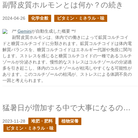
副腎皮質ホルモンとは何か？の続き
2024-04-26
化学全般
ビタミン・ミネラル・味
/**
Gemini
が自動生成した概要 **/
副腎皮質ホルモンは、体内での働きによって鉱質コルチコイ
ドと糖質コルチコイドに分類されます。鉱質コルチコイドは体内電
解質バランスを、糖質コルチコイドはエネルギー代謝や免疫に関与
します。ストレスを感じると糖質コルチコイドの一種であるコルチ
ゾールが分泌されます。慢性的なストレスはコルチゾールの分泌過
多を引き起こし、体内のコルチゾールが枯渇しやすくなる可能性が
あります。このコルチゾールの枯渇が、ストレスによる体調不良の
一因と考えられます。
猛暑日が増加する中で大事になるのは米ぬかの施肥技術の確立になるだろう
2023-11-28
堆肥・肥料
植物栄養
ビタミン・ミネラル・味