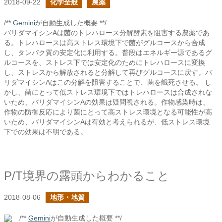
2018-09-22
化学全般
農薬
/**
Gemini
が自動生成した概要 **/
バリダマイシンAは菌のトレハロース分解酵素を阻害する農薬であ
る。トレハロースは高ストレス環境下で菌がグルコースから合成
し、タンパク質の安定化に利用する。普段はエネルギー源であるグ
ルコースを、ストレス下では安定化のためにトレハロースに変換
し、ストレスから解放されると分解して再びグルコースに戻す。バ
リダマイシンAはこの分解を阻害することで、菌を餓死させる。 し
かし、菌にとって低ストレス環境下ではトレハロースは合成されな
いため、バリダマイシンAの効果は疑問視される。作物感染時は、
作物の防御反応により菌にとって高ストレス環境となる可能性が高
いため、バリダマイシンAは有効と考えられるが、低ストレス環境
下での効果は不明である。
P/T境界の露頭からわかること
2018-08-06
地形・地質
/**
Gemini
が自動生成した概要 **/