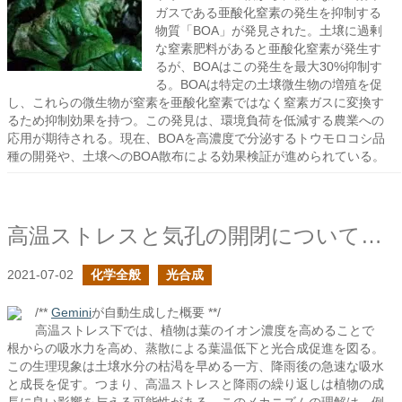
ガスである亜酸化窒素の発生を抑制する
物質「BOA」が発見された。土壌に過剰
な窒素肥料があると亜酸化窒素が発生す
るが、BOAはこの発生を最大30%抑制す
る。BOAは特定の土壌微生物の増殖を促
し、これらの微生物が窒素を亜酸化窒素ではなく窒素ガスに変換す
るため抑制効果を持つ。この発見は、環境負荷を低減する農業への
応用が期待される。現在、BOAを高濃度で分泌するトウモロコシ品
種の開発や、土壌へのBOA散布による効果検証が進められている。
高温ストレスと気孔の開閉についてを考える
2021-07-02
化学全般
光合成
/**
Gemini
が自動生成した概要 **/
高温ストレス下では、植物は葉のイオン濃度を高めることで
根からの吸水力を高め、蒸散による葉温低下と光合成促進を図る。
この生理現象は土壌水分の枯渇を早める一方、降雨後の急速な吸水
と成長を促す。つまり、高温ストレスと降雨の繰り返しは植物の成