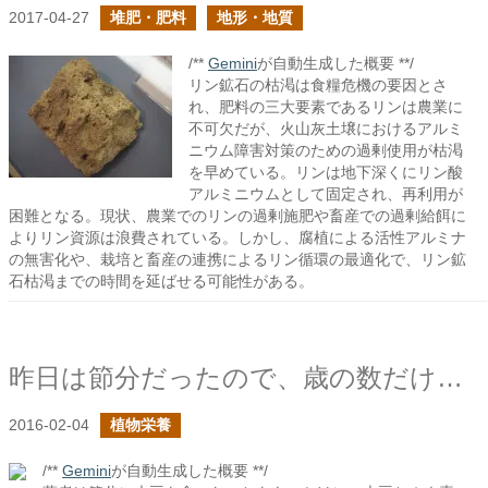
2017-04-27
堆肥・肥料
地形・地質
/**
Gemini
が自動生成した概要 **/
リン鉱石の枯渇は食糧危機の要因とさ
れ、肥料の三大要素であるリンは農業に
不可欠だが、火山灰土壌におけるアルミ
ニウム障害対策のための過剰使用が枯渇
を早めている。リンは地下深くにリン酸
アルミニウムとして固定され、再利用が
困難となる。現状、農業でのリンの過剰施肥や畜産での過剰給餌に
よりリン資源は浪費されている。しかし、腐植による活性アルミナ
の無害化や、栽培と畜産の連携によるリン循環の最適化で、リン鉱
石枯渇までの時間を延ばせる可能性がある。
昨日は節分だったので、歳の数だけダイズを食べた
2016-02-04
植物栄養
/**
Gemini
が自動生成した概要 **/