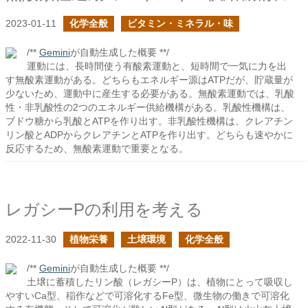
2023-01-11
化学全般
ビタミン・ミネラル・味
/**
Gemini
が自動生成した概要 **/
運動には、長時間使う有酸素運動と、短時間で一気に力を出
す無酸素運動がある。どちらもエネルギー源はATPだが、貯蔵量が
少ないため、運動中に産生する必要がある。無酸素運動では、乳酸
性・非乳酸性の2つのエネルギー供給機構がある。乳酸性機構は、
ブドウ糖から乳酸とATPを作り出す。非乳酸性機構は、クレアチン
リン酸とADPからクレアチンとATPを作り出す。どちらも速やかに
反応するため、無酸素運動で重要となる。
レガシーPの利用を考える
2022-11-30
植物栄養
土壌環境
化学全般
/**
Gemini
が自動生成した概要 **/
土壌に蓄積したリン酸（レガシーP）は、植物にとって吸収し
やすいCa型、稲作などで可溶化するFe型、微生物の働きで可溶化