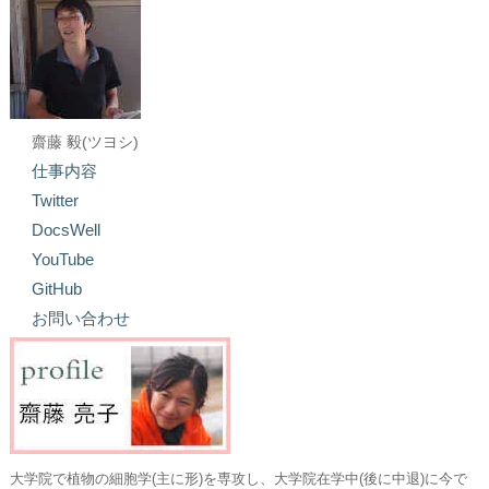
齋藤 毅(ツヨシ)
仕事内容
Twitter
DocsWell
YouTube
GitHub
お問い合わせ
大学院で植物の細胞学(主に形)を専攻し、大学院在学中(後に中退)に今で