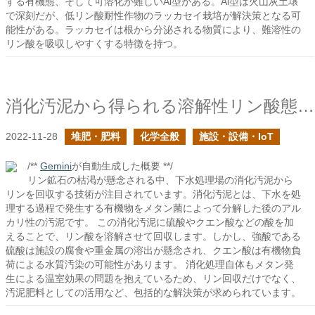
する有機態、そして可溶化が難しいAl型がある。Al型は火山灰土壌
で深刻だが、低リン酸耐性作物のラッカセイ栽培が解決策となる可
能性がある。ラッカセイは根から分泌される物質により、難溶性の
リン酸を吸収しやすくする特徴を持つ。
消化汚泥から得られる溶解性リン酸態リン
2022-11-28
堆肥・肥料
化学全般
施設・設備・IoT
/**
Gemini
が自動生成した概要 **/
リン鉱石の枯渇が懸念される中、下水処理場の消化汚泥から
リンを回収する技術が注目されています。消化汚泥とは、下水を処
理する過程で発生する有機物をメタン菌によって分解した後のアル
カリ性の汚泥です。 この消化汚泥に硫酸やクエン酸などの酸を加
えることで、リン酸を溶解させて回収します。しかし、強酸である
硫酸は施設の腐食や重金属の溶出が懸念され、クエン酸は有機物負
荷による水質汚染の可能性があります。 消化処理自体もメタン発
生による温室効果の問題を抱えているため、リン回収だけでなく、
汚泥肥料としての活用など、包括的な解決策が求められています。