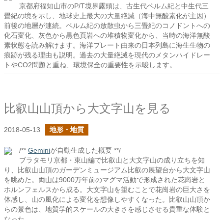
京都府福知山市のP/T境界露頭は、古生代ペルム紀と中生代三
畳紀の境を示し、地球史上最大の大量絶滅（海中無酸素化が主因）
前後の地層が連続。ペルム紀の放散虫から三畳紀のコノドントへの
化石変化、灰色から黒色頁岩への堆積物変化から、当時の海洋無酸
素状態を読み解けます。海洋プレート由来の日本列島に海生生物の
痕跡が残る理由も説明。過去の大量絶滅を現代のメタンハイドレー
トやCO2問題と重ね、環境保全の重要性を示唆します。
比叡山山頂から大文字山を見る
2018-05-13
地形・地質
/**
Gemini
が自動生成した概要 **/
ブラタモリ京都・東山編で比叡山と大文字山の成り立ちを知
り、比叡山山頂のガーデンミュージアム比叡の展望台から大文字山
を眺めた。両山は9000万年前のマグマ活動で形成された花崗岩と
ホルンフェルスから成る。大文字山を望むことで花崗岩の巨大さを
体感し、山の風化による変化を想像しやすくなった。比叡山山頂か
らの景色は、地質学的スケールの大きさを感じさせる貴重な体験と
なった。