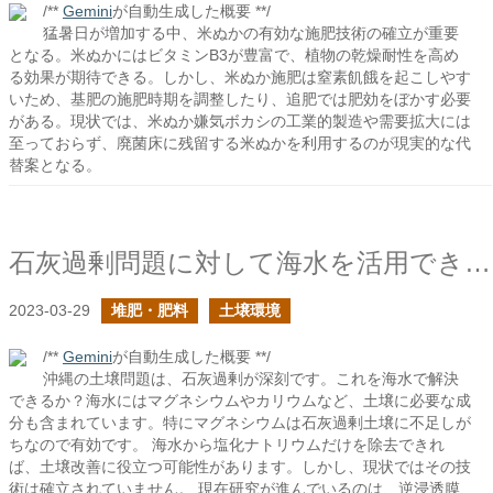
/**
Gemini
が自動生成した概要 **/
猛暑日が増加する中、米ぬかの有効な施肥技術の確立が重要
となる。米ぬかにはビタミンB3が豊富で、植物の乾燥耐性を高め
る効果が期待できる。しかし、米ぬか施肥は窒素飢餓を起こしやす
いため、基肥の施肥時期を調整したり、追肥では肥効をぼかす必要
がある。現状では、米ぬか嫌気ボカシの工業的製造や需要拡大には
至っておらず、廃菌床に残留する米ぬかを利用するのが現実的な代
替案となる。
石灰過剰問題に対して海水を活用できるか？
2023-03-29
堆肥・肥料
土壌環境
/**
Gemini
が自動生成した概要 **/
沖縄の土壌問題は、石灰過剰が深刻です。これを海水で解決
できるか？海水にはマグネシウムやカリウムなど、土壌に必要な成
分も含まれています。特にマグネシウムは石灰過剰土壌に不足しが
ちなので有効です。 海水から塩化ナトリウムだけを除去できれ
ば、土壌改善に役立つ可能性があります。しかし、現状ではその技
術は確立されていません。 現在研究が進んでいるのは、逆浸透膜