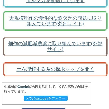
メルマガを配信しています
大規模稲作の慢性的な鉄欠乏の問題に取り
組んでいます(外部サイト)
畑作の減肥減農薬に取り組んでいます(外部
サイト)
土を理解する為の探求マップを開く
生成AIの
Gemini
のAPIを活用して、XでAI広報の試験を
行っています。
Xで@saitodevをフォロー