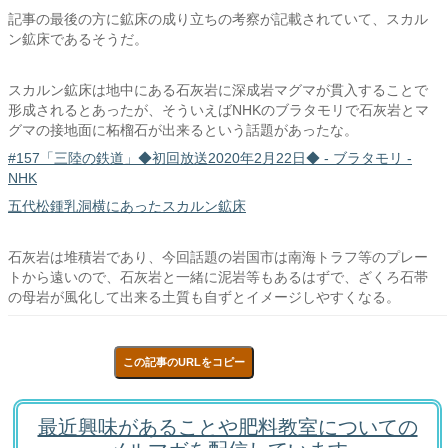
記事の最後の方に鉱床の成り立ちの考察が記載されていて、スカル
ン鉱床であるそうだ。
スカルン鉱床は地中にある石灰岩に深成岩マグマが貫入することで
形成されるとあったが、そういえばNHKのブラタモリで石灰岩とマ
グマの接地面に柘榴石が出来るという話題があったな。
#157「三陸の鉄道」◆初回放送2020年2月22日◆ - ブラタモリ -
NHK
五代松鍾乳洞横にあったスカルン鉱床
石灰岩は堆積岩であり、今回話題の岩国市は南海トラフ等のプレー
トから遠いので、石灰岩と一緒に泥岩等もあるはずで、ざくろ石帯
の母岩が風化して出来る土質も自ずとイメージしやすくなる。
この記事のURLをコピー
最近興味があることや肥料教室についての