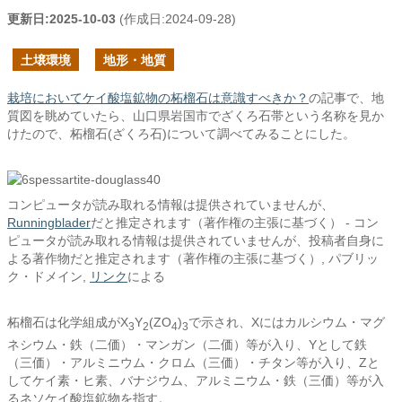
更新日:
2025-10-03
(作成日:
2024-09-28
)
土壌環境
地形・地質
栽培においてケイ酸塩鉱物の柘榴石は意識すべきか？
の記事で、地
質図を眺めていたら、山口県岩国市でざくろ石帯という名称を見か
けたので、柘榴石(ざくろ石)について調べてみることにした。
コンピュータが読み取れる情報は提供されていませんが、
Runningblader
だと推定されます（著作権の主張に基づく） - コン
ピュータが読み取れる情報は提供されていませんが、
投稿者自身に
よる著作物
だと推定されます（著作権の主張に基づく）, パブリッ
ク・ドメイン,
リンク
による
柘榴石は化学組成がX
Y
(ZO
)
で示され、Xにはカルシウム・マグ
3
2
4
3
ネシウム・鉄（二価）・マンガン（二価）等が入り、Yとして鉄
（三価）・アルミニウム・クロム（三価）・チタン等が入り、Zと
してケイ素・ヒ素、バナジウム、アルミニウム・鉄（三価）等が入
るネソケイ酸塩鉱物を指す。