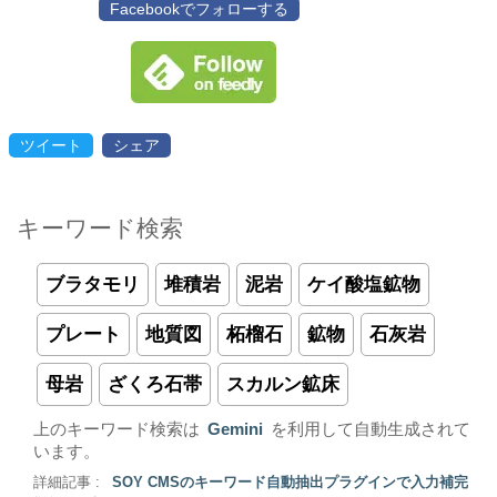
Facebookでフォローする
ツイート
シェア
キーワード検索
ブラタモリ
堆積岩
泥岩
ケイ酸塩鉱物
プレート
地質図
柘榴石
鉱物
石灰岩
母岩
ざくろ石帯
スカルン鉱床
上のキーワード検索は
Gemini
を利用して自動生成されて
います。
詳細記事 :
SOY CMSのキーワード自動抽出プラグインで入力補完