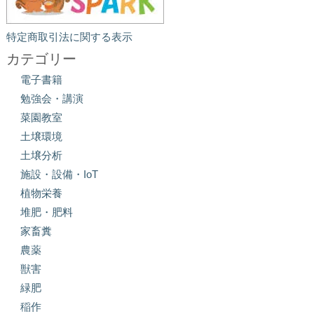
特定商取引法に関する表示
カテゴリー
電子書籍
勉強会・講演
菜園教室
土壌環境
土壌分析
施設・設備・IoT
植物栄養
堆肥・肥料
家畜糞
農薬
獣害
緑肥
稲作