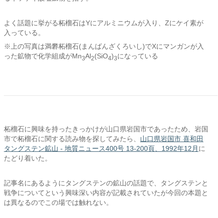
よく話題に挙がる柘榴石はYにアルミニウムが入り、Zにケイ素が
入っている。
※上の写真は満礬柘榴石(まんばんざくろいし)でXにマンガンが入
った鉱物で化学組成がMn
Al
(SiO
)
になっている
3
2
4
3
柘榴石に興味を持ったきっかけが山口県岩国市であったため、岩国
市で柘榴石に関する読み物を探してみたら、
山口県岩国市 喜和田
タングステン鉱山 - 地質ニュース400号 13-200頁、1992年12月
に
たどり着いた。
記事名にあるようにタングステンの鉱山の話題で、タングステンと
戦争についてという興味深い内容が記載されていたが今回の本題と
は異なるのでこの場では触れない。