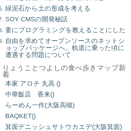
緑泥石から土の形成を考える
SOY CMSの開発秘話
妻にプログラミングを教えることにした
自由を求めてオープンソースのネットシ
ョップパッケージへ。軌道に乗った頃に
遭遇する問題について
りょうことつよしの食べ歩きマップ新
着
本家 アロチ 丸高 ()
中華飯店 香来()
らーめん一作(大阪高槻)
BAQKET()
箕面デニッシュサトウカエデ(大阪箕面)