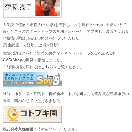
大学院で植物の細胞学(主に形)を専攻し、大学院在学中(後に中退)に今で
言うところのスタートアップの初期メンバーとして参画し、農薬を使わな
い栽培の調査と技法の開発を行っていました。
(資金調達まで経験。上場未経験)
栽培の調査と並行で野菜の販売からネットショップのCMSの
SOY
CMS/Shop
の開発を開始しました。
こちら
※前職の話で詳しくは
をご覧ください。
以前、神奈川県の養鶏場、
株式会社コトブキ園
さんで高品質な鶏糞堆肥の
製造に関わらせていただきました。
株式会社京都農販
で技術顧問をしています。