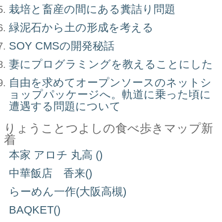
栽培と畜産の間にある糞詰り問題
緑泥石から土の形成を考える
SOY CMSの開発秘話
妻にプログラミングを教えることにした
自由を求めてオープンソースのネットシ
ョップパッケージへ。軌道に乗った頃に
遭遇する問題について
りょうことつよしの食べ歩きマップ新
着
本家 アロチ 丸高 ()
中華飯店 香来()
らーめん一作(大阪高槻)
BAQKET()