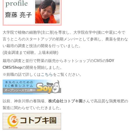
大学院で植物の細胞学(主に形)を専攻し、大学院在学中(後に中退)に今で
言うところのスタートアップの初期メンバーとして参画し、農薬を使わな
い栽培の調査と技法の開発を行っていました。
(資金調達まで経験。上場未経験)
栽培の調査と並行で野菜の販売からネットショップのCMSの
SOY
CMS/Shop
の開発を開始しました。
こちら
※前職の話で詳しくは
をご覧ください。
以前、神奈川県の養鶏場、
株式会社コトブキ園
さんで高品質な鶏糞堆肥の
製造に関わらせていただきました。