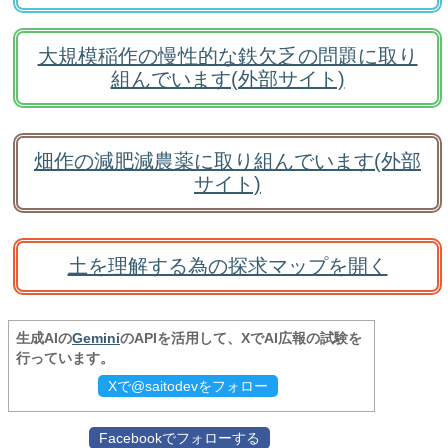
大規模稲作の慢性的な鉄欠乏の問題に取り
組んでいます(外部サイト)
畑作の減肥減農薬に取り組んでいます(外部
サイト)
土を理解する為の探求マップを開く
生成AIの
Gemini
のAPIを活用して、XでAI広報の試験を
行っています。
Xで@saitodevをフォロー
Facebookでフォローする