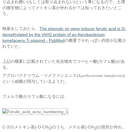
り込まれ難い(もしくは取り込まれない)という事になるので、土壌
の微生物によってメトキシ基が外れるか？は知っておきたいとこ
ろ。
検索をしてみたら、
The phenolic vir gene inducer ferulic acid is O-
demethylated by the VirH2 protein of an Agrobacterium
tumefaciens Ti plasmid - PubMed
の概要でそれっぽい内容が記載さ
れていた。
上記の概要に記載されていた化合物名でコーヒー酸(カフェ酸)があ
る。
Agrobacterium tumefaciens
アグロバクテリウム・ツメファシエンス(
)
という細菌が関与しているようだ。
フェルラ酸がカフェ酸になるには、
C-3'のメトキシ基(-O-CH
)のうち、メチル基(-CH
)の箇所が外れ、
3
3