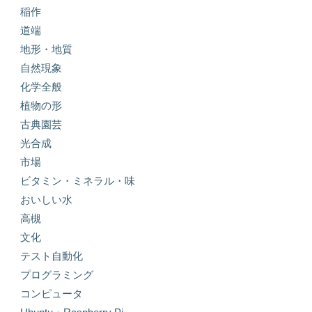
稲作
道端
地形・地質
自然現象
化学全般
植物の形
古典園芸
光合成
市場
ビタミン・ミネラル・味
おいしい水
高槻
文化
テスト自動化
プログラミング
コンピュータ