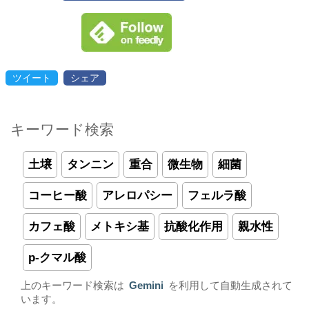
ツイート
シェア
キーワード検索
土壌
タンニン
重合
微生物
細菌
コーヒー酸
アレロパシー
フェルラ酸
カフェ酸
メトキシ基
抗酸化作用
親水性
p-クマル酸
上のキーワード検索は
Gemini
を利用して自動生成されて
います。