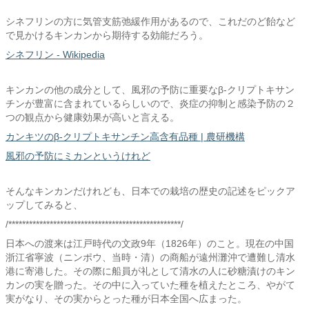
シネフリンの方に気管支筋弛緩作用があるので、これだのど飴など
で見かけるキンカンから期待する効能だろう。
シネフリン - Wikipedia
キンカンの他の成分として、風邪の予防に重要なβ-クリプトキサン
チンが豊富に含まれているらしいので、炎症の抑制と感染予防の２
つの観点から健康効果が高いと言える。
カンキツのβ-クリプトキサンチン高含有品種 | 農研機構
風邪の予防にミカンというけれど
そんなキンカンだけれども、日本での栽培の歴史の記述をピックア
ップしてみると、
/**************************************************/
日本への渡来は江戸時代の文政9年（1826年）のこと。現在の中国
浙江省寧波（ニンポウ、当時・清）の商船が遠州灘沖で遭難し清水
港に寄港した。その際に船員が礼として清水の人に砂糖漬けのキン
カンの実を贈った。その中に入っていた種を植えたところ、やがて
実がなり、その実からとった種が日本全国へ広まった。