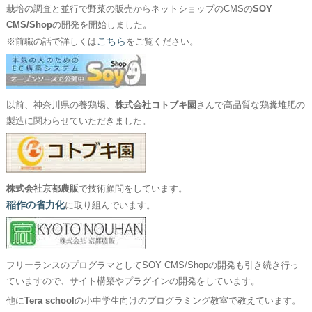
栽培の調査と並行で野菜の販売からネットショップのCMSの
SOY
CMS/Shop
の開発を開始しました。
こちら
※前職の話で詳しくは
をご覧ください。
以前、神奈川県の養鶏場、
株式会社コトブキ園
さんで高品質な鶏糞堆肥の
製造に関わらせていただきました。
株式会社京都農販
で技術顧問をしています。
稲作の省力化
に取り組んでいます。
フリーランスのプログラマとしてSOY CMS/Shopの開発も引き続き行っ
ていますので、サイト構築やプラグインの開発をしています。
他に
Tera school
の小中学生向けのプログラミング教室で教えています。