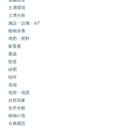
土壌環境
土壌分析
施設・設備・IoT
植物栄養
堆肥・肥料
家畜糞
農薬
獣害
緑肥
稲作
道端
地形・地質
自然現象
化学全般
植物の形
古典園芸