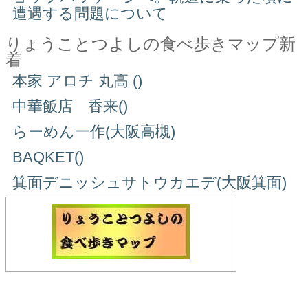
遭遇する問題について
りょうことつよしの食べ歩きマップ新
着
本家 アロチ 丸高 ()
中華飯店 香来()
らーめん一作(大阪高槻)
BAQKET()
箕面デニッシュサトウカエデ(大阪箕面)