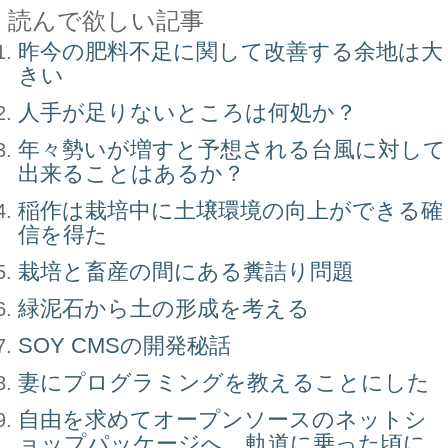
読んで欲しい記事
昨今の肥料不足に関して改善する余地は大
きい
人手が足りないところは何処か？
年々勢いが増すと予想される台風に対して
出来ることはあるか？
稲作は栽培中に土壌環境の向上ができる確
信を得た
栽培と畜産の間にある糞詰り問題
緑泥石から土の形成を考える
SOY CMSの開発秘話
妻にプログラミングを教えることにした
自由を求めてオープンソースのネットシ
ョップパッケージへ。軌道に乗った頃に