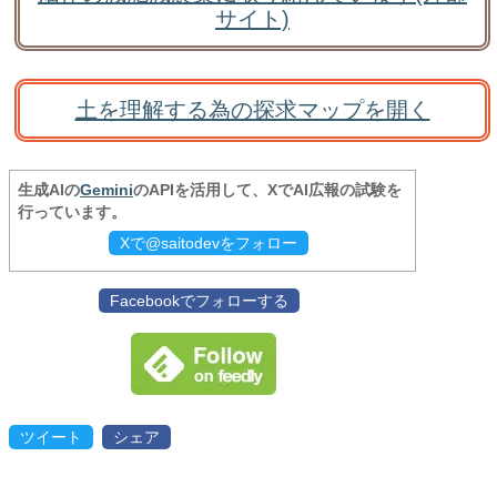
サイト)
土を理解する為の探求マップを開く
生成AIの
Gemini
のAPIを活用して、XでAI広報の試験を
行っています。
Xで@saitodevをフォロー
Facebookでフォローする
ツイート
シェア