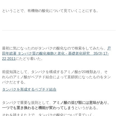
ということで、有機物の酸化について見ていくことにする。
最初に気になったのがタンパクの酸化なので検索をしてみたら、
戸
田年総著 タンパク質の酸化修飾と老化 - 基礎老化研究 35(3);17-
22,2011
にたどり着いた。
前提知識として、タンパクを構成するアミノ酸が20種類あり、そ
れらのアミノ酸がペプチド結合によって直鎖状になったものをタン
パクだとする。
タンパクを形成するペプチド結合
タンパクで重要な規則として、
アミノ酸の並び順には意味があり、
一つでも置き換わると機能が変わってしまう
というがある。
それを踏まえた上で、タンパクの酸化について見ていく。