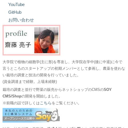
YouTube
GitHub
お問い合わせ
大学院で植物の細胞学(主に形)を専攻し、大学院在学中(後に中退)に今で
言うところのスタートアップの初期メンバーとして参画し、農薬を使わな
い栽培の調査と技法の開発を行っていました。
(資金調達まで経験。上場未経験)
栽培の調査と並行で野菜の販売からネットショップのCMSの
SOY
CMS/Shop
の開発を開始しました。
こちら
※前職の話で詳しくは
をご覧ください。