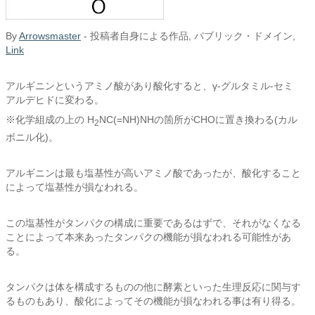
By
Arrowsmaster
-
投稿者自身による作品
, パブリック・ドメイン,
Link
アルギニンというアミノ酸があり酸化すると、γ-グルタミル-セミ
アルデヒドに変わる。
※化学組成の上の H
NC(=NH)NHの箇所がCHOに置き換わる(カル
2
ボニル化)。
アルギニンは最も塩基性が高いアミノ酸であったが、酸化すること
によって塩基性が損なわれる。
この塩基性がタンパクの構成に重要であるはずで、それがなくなる
ことによって本来あったタンパクの機能が損なわれる可能性があ
る。
タンパクは体を構成するものの他に酵素といった生理反応に関与す
るものもあり、酸化によってその機能が損なわれる事は有り得る。