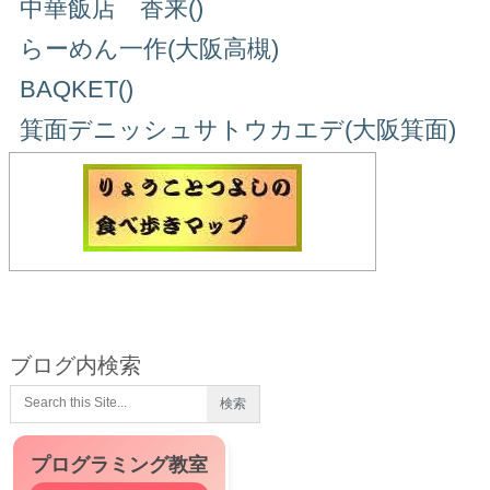
中華飯店 香来()
らーめん一作(大阪高槻)
BAQKET()
箕面デニッシュサトウカエデ(大阪箕面)
ブログ内検索
プログラミング教室