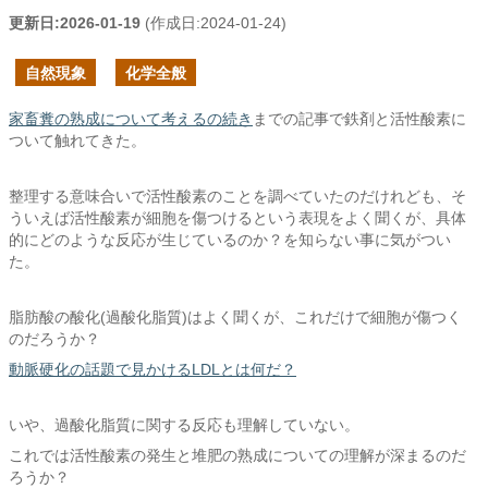
更新日:
2026-01-19
(作成日:
2024-01-24
)
自然現象
化学全般
家畜糞の熟成について考えるの続き
までの記事で鉄剤と活性酸素に
ついて触れてきた。
整理する意味合いで活性酸素のことを調べていたのだけれども、そ
ういえば活性酸素が細胞を傷つけるという表現をよく聞くが、具体
的にどのような反応が生じているのか？を知らない事に気がつい
た。
脂肪酸の酸化(過酸化脂質)はよく聞くが、これだけで細胞が傷つく
のだろうか？
動脈硬化の話題で見かけるLDLとは何だ？
いや、過酸化脂質に関する反応も理解していない。
これでは活性酸素の発生と堆肥の熟成についての理解が深まるのだ
ろうか？