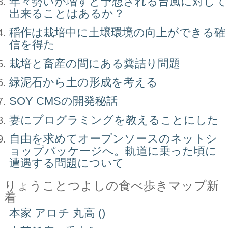
年々勢いが増すと予想される台風に対して
出来ることはあるか？
稲作は栽培中に土壌環境の向上ができる確
信を得た
栽培と畜産の間にある糞詰り問題
緑泥石から土の形成を考える
SOY CMSの開発秘話
妻にプログラミングを教えることにした
自由を求めてオープンソースのネットシ
ョップパッケージへ。軌道に乗った頃に
遭遇する問題について
りょうことつよしの食べ歩きマップ新
着
本家 アロチ 丸高 ()