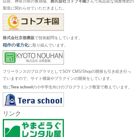
以前、神奈川県の養鶏場、
株式会社コトブキ園
さんで高品質な鶏糞堆肥の
製造に関わらせていただきました。
株式会社京都農販
で技術顧問をしています。
稲作の省力化
に取り組んでいます。
フリーランスのプログラマとしてSOY CMS/Shopの開発も引き続き行っ
ていますので、サイト構築やプラグインの開発をしています。
他に
Tera school
の小中学生向けのプログラミング教室で教えています。
リンク