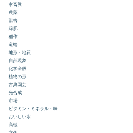
家畜糞
農薬
獣害
緑肥
稲作
道端
地形・地質
自然現象
化学全般
植物の形
古典園芸
光合成
市場
ビタミン・ミネラル・味
おいしい水
高槻
文化