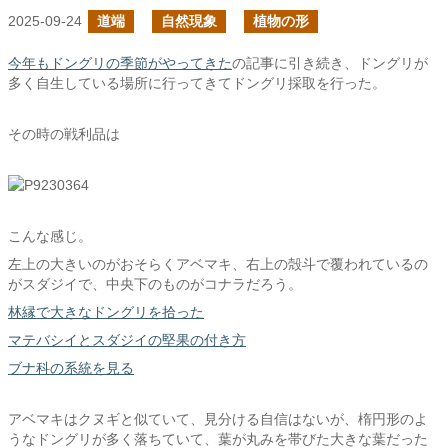
2025-09-24
道端
自然現象
植物の形
今年もドングリの季節がやってきた
の記事に引き続き、ドングリが
多く自生している場所に行ってきてドングリ採取を行った。
その時の戦利品は
こんな感じ。
左上の大きいのがおそらくアベマキ、右上の殻斗で覆われているの
がスダジイで、中央下のものがコナラだろう。
林縁で大きなドングリを拾った
マテバシイとスダジイの堅果の付き方
ブナ科の系統を見る
アベマキはクヌギと似ていて、見分ける自信はないが、楕円形のよ
うなドングリが多く落ちていて、葉が丸みを帯びた大きな葉だった