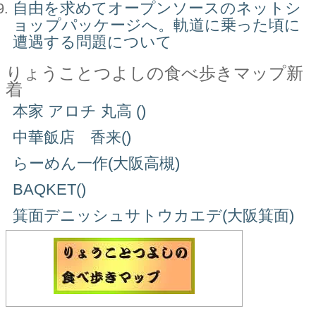
自由を求めてオープンソースのネットシ
ョップパッケージへ。軌道に乗った頃に
遭遇する問題について
りょうことつよしの食べ歩きマップ新
着
本家 アロチ 丸高 ()
中華飯店 香来()
らーめん一作(大阪高槻)
BAQKET()
箕面デニッシュサトウカエデ(大阪箕面)