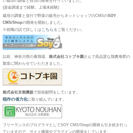
い栽培の調査と技法の開発を行っていました。
(資金調達まで経験。上場未経験)
栽培の調査と並行で野菜の販売からネットショップのCMSの
SOY
CMS/Shop
の開発を開始しました。
こちら
※前職の話で詳しくは
をご覧ください。
以前、神奈川県の養鶏場、
株式会社コトブキ園
さんで高品質な鶏糞堆肥の
製造に関わらせていただきました。
株式会社京都農販
で技術顧問をしています。
稲作の省力化
に取り組んでいます。
フリーランスのプログラマとしてSOY CMS/Shopの開発も引き続き行っ
ていますので、サイト構築やプラグインの開発をしています。