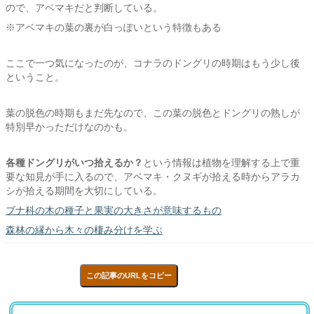
ので、アベマキだと判断している。
※アベマキの葉の裏が白っぽいという特徴もある
ここで一つ気になったのが、コナラのドングリの時期はもう少し後
ということ。
葉の脱色の時期もまだ先なので、この葉の脱色とドングリの熟しが
特別早かっただけなのかも。
各種ドングリがいつ拾えるか？
という情報は植物を理解する上で重
要な知見が手に入るので、アベマキ・クヌギが拾える時からアラカ
シが拾える期間を大切にしている。
ブナ科の木の種子と果実の大きさが意味するもの
森林の縁から木々の棲み分けを学ぶ
この記事のURLをコピー