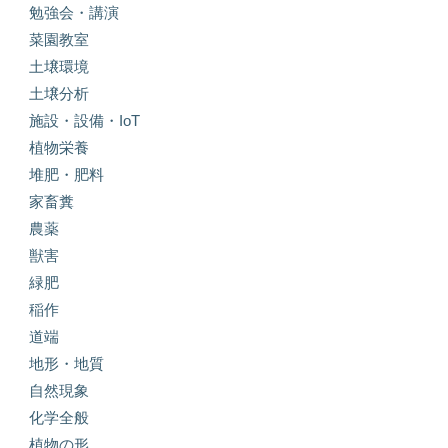
勉強会・講演
菜園教室
土壌環境
土壌分析
施設・設備・IoT
植物栄養
堆肥・肥料
家畜糞
農薬
獣害
緑肥
稲作
道端
地形・地質
自然現象
化学全般
植物の形