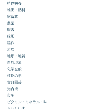
植物栄養
堆肥・肥料
家畜糞
農薬
獣害
緑肥
稲作
道端
地形・地質
自然現象
化学全般
植物の形
古典園芸
光合成
市場
ビタミン・ミネラル・味
おいしい水