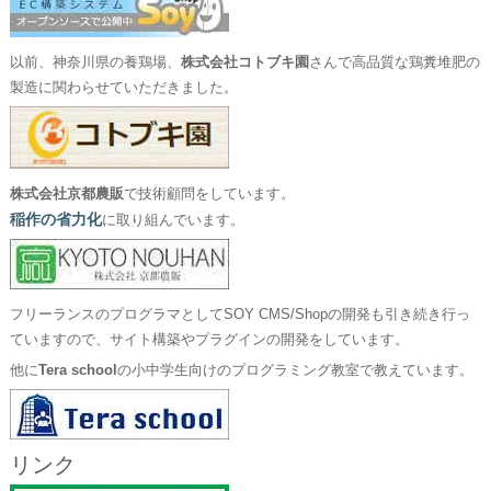
以前、神奈川県の養鶏場、
株式会社コトブキ園
さんで高品質な鶏糞堆肥の
製造に関わらせていただきました。
株式会社京都農販
で技術顧問をしています。
稲作の省力化
に取り組んでいます。
フリーランスのプログラマとしてSOY CMS/Shopの開発も引き続き行っ
ていますので、サイト構築やプラグインの開発をしています。
他に
Tera school
の小中学生向けのプログラミング教室で教えています。
リンク