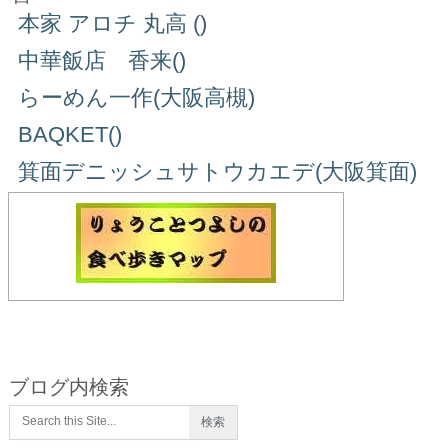
本家 アロチ 丸高 ()
中華飯店 香来()
らーめん一作(大阪高槻)
BAQKET()
箕面デニッシュサトウカエデ(大阪箕面)
ブログ内検索