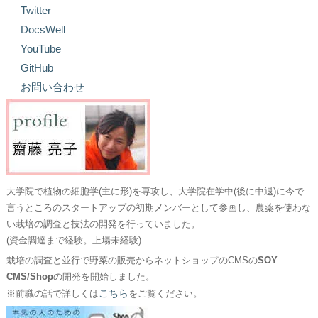
Twitter
DocsWell
YouTube
GitHub
お問い合わせ
大学院で植物の細胞学(主に形)を専攻し、大学院在学中(後に中退)に今で
言うところのスタートアップの初期メンバーとして参画し、農薬を使わな
い栽培の調査と技法の開発を行っていました。
(資金調達まで経験。上場未経験)
栽培の調査と並行で野菜の販売からネットショップのCMSの
SOY
CMS/Shop
の開発を開始しました。
こちら
※前職の話で詳しくは
をご覧ください。