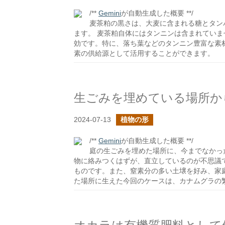
/**
Gemini
が自動生成した概要 **/
麦茶粕の黒さは、大麦に含まれる糖とタン
ます。 麦茶粕自体にはタンニンは含まれてい
効です。特に、落ち葉などのタンニン豊富な素
素の供給源として活用することができます。
生ごみを埋めている場所か
2024-07-13
植物の形
/**
Gemini
が自動生成した概要 **/
庭の生ごみを埋めた場所に、今までなかっ
物に絡みつくはずが、直立しているのが不思議
ものです。また、窒素分の多い土壌を好み、家
た場所に生えた今回のケースは、カナムグラの