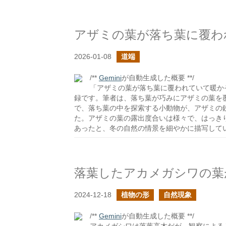
アザミの葉が落ち葉に覆わ
2026-01-08
道端
/**
Gemini
が自動生成した概要 **/
「アザミの葉が落ち葉に覆われていて暖か
録です。筆者は、落ち葉が巧みにアザミの葉を
で、落ち葉の中を探索する小動物が、アザミの
た。アザミの葉の露出度合いは様々で、はっき
あったと、冬の自然の情景を細やかに描写して
落葉したアカメガシワの葉
2024-12-18
植物の形
自然現象
/**
Gemini
が自動生成した概要 **/