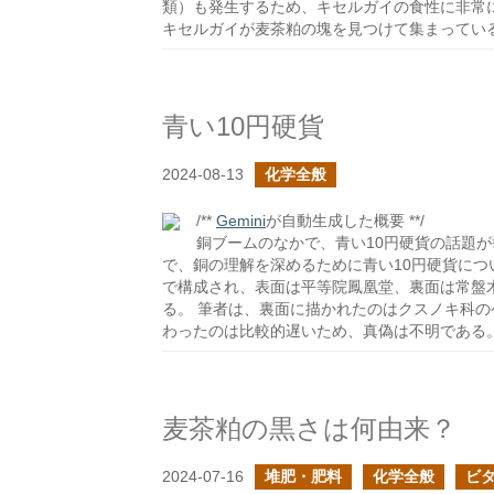
類）も発生するため、キセルガイの食性に非常
キセルガイが麦茶粕の塊を見つけて集まってい
青い10円硬貨
2024-08-13
化学全般
/**
Gemini
が自動生成した概要 **/
銅ブームのなかで、青い10円硬貨の話題
で、銅の理解を深めるために青い10円硬貨につい
で構成され、表面は平等院鳳凰堂、裏面は常盤
る。 筆者は、裏面に描かれたのはクスノキ科
わったのは比較的遅いため、真偽は不明である
麦茶粕の黒さは何由来？
2024-07-16
堆肥・肥料
化学全般
ビ