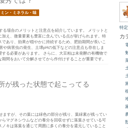
優秀では？
タミン・ミネラル・味
特
する場合のメリットと注意点を紹介しています。 メリットと
カ
に加え、微量要素も豊富に含んでいる点が挙げられます。特
スであり、効果が穏やかに持続するため、肥効期間が長いこ
害や病害虫の発生、土壌pHの低下などの注意点も存在しま
理する必要があります。 さらに、大豆粕は未発酵の有機物で
な期間をおいて分解させてから作付けすることが重要です。
所が残った状態で起こってる
せますが、その葉には緑色の部分が残り、葉緑素が残ってい
からマグネシウムなどの養分を回収せずに落葉させている可
スノキは落葉を通じて周囲に多くの養分を還元していること