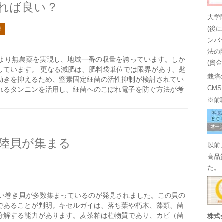
れば良い？
大学
作
(後
ンバ
法の
より無農薬を実現し、地域一番の収量を誇っています。しか
(資
しています。 更なる減肥は、肥料袋単位では限界があり、匙
栽培
効きを抑えるため、窒素固定細菌の活性抑制が検討されてい
CM
れるタンニンを活用し、細菌へのこぼれ電子を防ぐ方法が考
※前
陸貝が集まる
以前
高品
た。
い巻き貝が多数集まっているのが発見されました。この貝の
であることが判明。キセルガイは、落ち葉や朽木、藻類、菌
分解する能力があります。麦茶粕は植物質であり、カビ（菌
株式