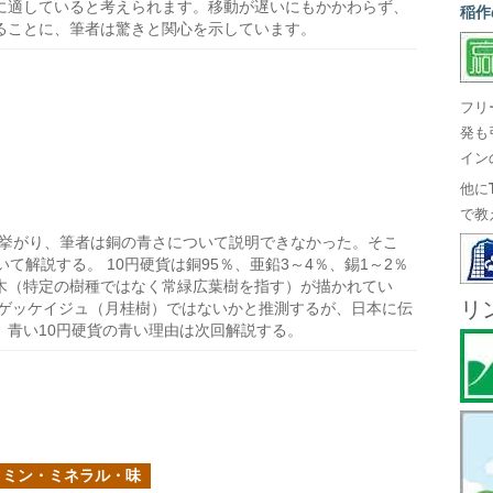
に適していると考えられます。移動が遅いにもかかわらず、
稲作
ることに、筆者は驚きと関心を示しています。
フリ
発も
イン
他に
で教
が挙がり、筆者は銅の青さについて説明できなかった。そこ
て解説する。 10円硬貨は銅95％、亜鉛3～4％、錫1～2％
木（特定の樹種ではなく常緑広葉樹を指す）が描かれてい
リ
のゲッケイジュ（月桂樹）ではないかと推測するが、日本に伝
。青い10円硬貨の青い理由は次回解説する。
タミン・ミネラル・味