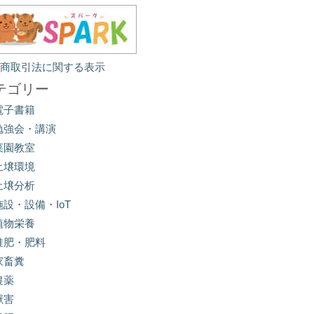
定商取引法に関する表示
テゴリー
電子書籍
勉強会・講演
菜園教室
土壌環境
土壌分析
施設・設備・IoT
植物栄養
堆肥・肥料
家畜糞
農薬
獣害