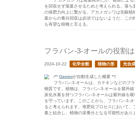
アカメガシワは落葉高木だが、観察による
を回収せず落葉させるためと考えられる。落ち
の保肥力向上に繋がる。アカメガシワは先駆植
葉からの養分回収は必須ではないようだ。この
も有望な樹種と言える。
フラバン-3-オールの役割
2024-10-22
化学全般
植物の形
光合
/**
Gemini
が自動生成した概要 **/
フラバン-3-オールは、カテキンなどのフ
物質です。植物は、フラバン-3-オールを紫外
炭化水素を持つフラバン-3-オールは紫外線を
を守っています。このことから、フラバン-3-
ると考えられます。堆肥化プロセスにおいて、フ
素と結合し、植物の栄養分となる可能性があり