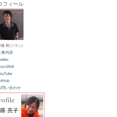
ロフィール
齋藤 毅(ツヨシ)
仕事内容
witter
ocsWell
ouTube
itHub
お問い合わせ