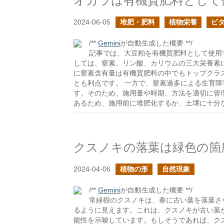
オカラは有機質肥料として
2024-06-05
堆肥・肥料
植物栄養
ビ
/**
Gemini
が自動生成した概要 **/
記事では、大豆粕を有機質肥料として使用
しては、窒素、リン酸、カリウムの三大栄養素
に窒素含有量は有機質肥料の中でもトップクラ
とも利点です。 一方で、窒素過多による生育障
す。そのため、施用量や時期、方法を適切に管
あるため、施用前に堆肥化するか、土壌に十分
クスノキの落葉は緑色の箇
2024-04-06
植物の形
自然現象
/**
Gemini
が自動生成した概要 **/
常緑樹のクスノキは、春に古い葉を落葉さ
るように見えます。これは、クスノキが古い葉
能性を示唆しています。もしそうであれば、ク