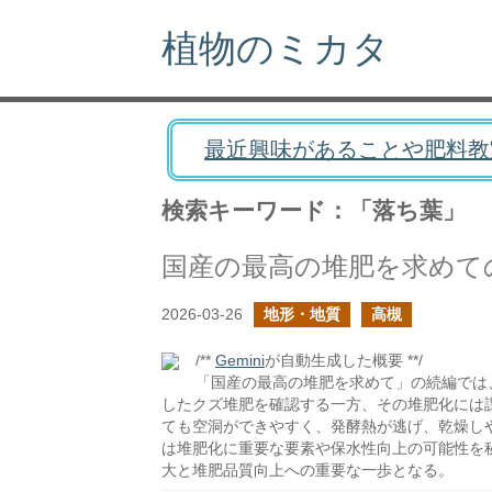
植物のミカタ
最近興味があることや肥料教
検索キーワード：「落ち葉」
国産の最高の堆肥を求めて
2026-03-26
地形・地質
高槻
/**
Gemini
が自動生成した概要 **/
「国産の最高の堆肥を求めて」の続編では
したクズ堆肥を確認する一方、その堆肥化には
ても空洞ができやすく、発酵熱が逃げ、乾燥し
は堆肥化に重要な要素や保水性向上の可能性を
大と堆肥品質向上への重要な一歩となる。