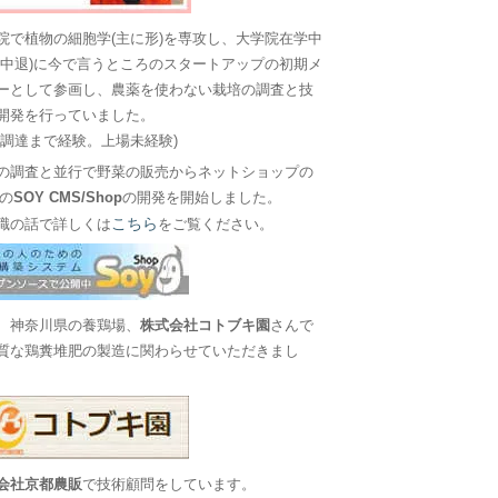
院で植物の細胞学(主に形)を専攻し、大学院在学中
に中退)に今で言うところのスタートアップの初期メ
ーとして参画し、農薬を使わない栽培の調査と技
開発を行っていました。
金調達まで経験。上場未経験)
の調査と並行で野菜の販売からネットショップの
Sの
SOY CMS/Shop
の開発を開始しました。
こちら
職の話で詳しくは
をご覧ください。
、神奈川県の養鶏場、
株式会社コトブキ園
さんで
質な鶏糞堆肥の製造に関わらせていただきまし
会社京都農販
で技術顧問をしています。