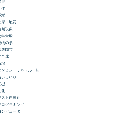
緑肥
稲作
道端
地形・地質
自然現象
化学全般
植物の形
古典園芸
光合成
市場
ビタミン・ミネラル・味
おいしい水
高槻
文化
テスト自動化
プログラミング
コンピュータ