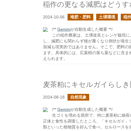
稲作の更なる減肥はどうす
2024-10-06
堆肥・肥料
土壌環境
稲
/**
Gemini
が自動生成した概要 **/
この稲作農家は、土壌改良とレンゲ栽培に
し、減肥にも関わらず穂が重くなり倒伏が発生
加減も現実的ではありません。そこで、肥料の
ます。具体的には、広葉樹の落ち葉などに含ま
えられます。
麦茶粕にキセルガイらしき
2024-08-18
自然現象
/**
Gemini
が自動生成した概要 **/
生ゴミを埋める箇所で、特に麦茶粕に細長
正体と食性を調査したところ、「キセルガイ」
類といった植物質を好んで食べ、セルロースを