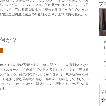
と緑色のまま葉を落とすことがある。これは木が葉から養分
プ
葉にはマグネシウムやマンガン等の養分が残っており、土壌
物として、春に旺盛な吸水力で養分を吸収できるため、古い
特性は里山再生に役立つ可能性があり、土壌改良の観点から
は何か？
成
T
D
ラボノイドの構成要素であり、縮合型タンニンの前駆体となる
Y
線フィルターとして合成していると考えられています。芳香族
G
吸収するため、落葉樹の葉などに多く含まれ、紫外線から植物
オールを多く含む落葉樹の葉は、堆肥の主原料として適してい
ラバン-3-オールは縮合型タンニンに変換され、土壌中の窒
ます。