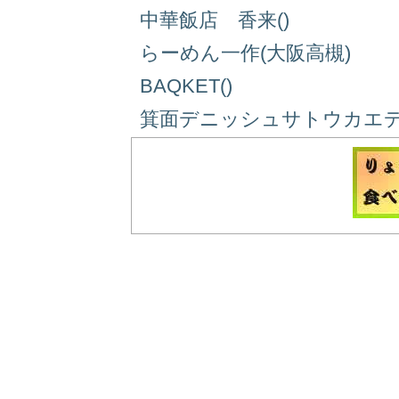
中華飯店 香来()
らーめん一作(大阪高槻)
BAQKET()
箕面デニッシュサトウカエデ