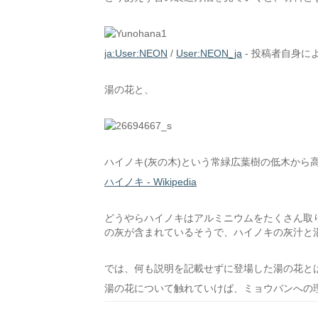
ja:User:NEON
/
User:NEON_ja
-
投稿者自身に
湯の花と、
ハイノキ(灰の木)という常緑広葉樹の低木から
ハイノキ - Wikipedia
どうやらハイノキはアルミニウムをたくさん取
の灰が含まれているそうで、ハイノキの灰汁と
では、何も説明を記載せずに登場した湯の花と
湯の花について触れていけば、ミョウバンへの