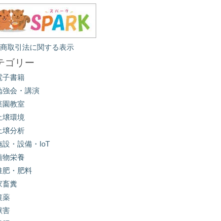
定商取引法に関する表示
テゴリー
電子書籍
勉強会・講演
菜園教室
土壌環境
土壌分析
施設・設備・IoT
植物栄養
堆肥・肥料
家畜糞
農薬
獣害