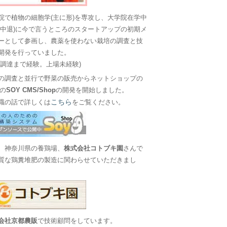
院で植物の細胞学(主に形)を専攻し、大学院在学中
に中退)に今で言うところのスタートアップの初期メ
ーとして参画し、農薬を使わない栽培の調査と技
開発を行っていました。
金調達まで経験。上場未経験)
の調査と並行で野菜の販売からネットショップの
Sの
SOY CMS/Shop
の開発を開始しました。
こちら
職の話で詳しくは
をご覧ください。
、神奈川県の養鶏場、
株式会社コトブキ園
さんで
質な鶏糞堆肥の製造に関わらせていただきまし
会社京都農販
で技術顧問をしています。