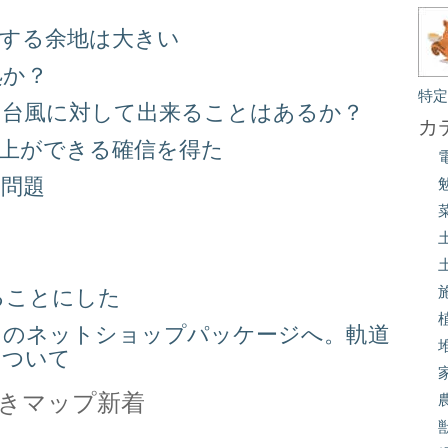
善する余地は大きい
処か？
特
る台風に対して出来ることはあるか？
カ
向上ができる確信を得た
り問題
る
ることにした
スのネットショップパッケージへ。軌道
について
きマップ新着