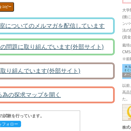
をコピー
大学
(後
ンバ
室についてのメルマガを配信しています
法の
(資
栽培
の問題に取り組んでいます(外部サイト)
CM
※前
取り組んでいます(外部サイト)
以前
高品
る為の探求マップを開く
た。
報の試験を行っています。
evをフォロー
株式