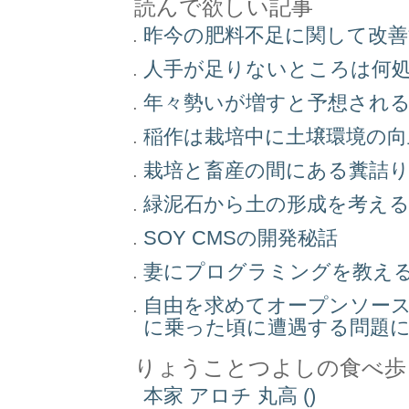
読んで欲しい記事
昨今の肥料不足に関して改
人手が足りないところは何
年々勢いが増すと予想され
稲作は栽培中に土壌環境の
栽培と畜産の間にある糞詰
緑泥石から土の形成を考え
SOY CMSの開発秘話
妻にプログラミングを教え
自由を求めてオープンソー
に乗った頃に遭遇する問題
りょうことつよしの食べ歩
本家 アロチ 丸高 ()