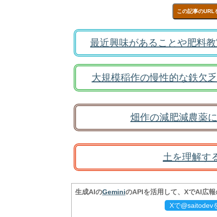
この記事のURL
最近興味があることや肥料教
大規模稲作の慢性的な鉄欠乏
畑作の減肥減農薬に
土を理解す
生成AIの
Gemini
のAPIを活用して、XでAI広
Xで@saitod