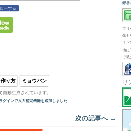
稲作
フォローする
フリ
発も
イン
他に
で教
作り方
ミョウバン
リ
て自動生成されています。
プラグインで入力補完機能を追加しました
次の記事へ
→