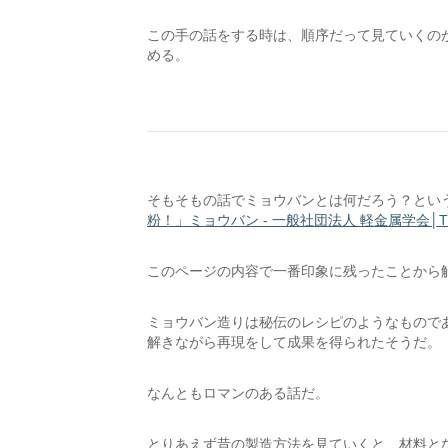
この手の話をする時は、順序だって見ていくの
める。
そもそもの話でミョウバンとは何だろう？とい
粉！」ミョウバン - 一般社団法人 軽金属学会│The Japan 
このページの内容で一番印象に残ったことから
ミョウバン造りは秘伝のレシピのようなもので
解きながら再現をして成果を得られたそうだ。
なんともロマンのある話だ。
とりあえず昔の製造方法を見ていくと、材料と