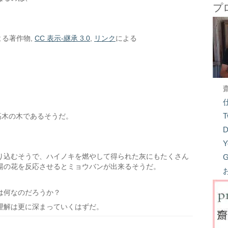
プ
よる著作物
,
CC 表示-継承 3.0
,
リンク
による
T
高木の木であるそうだ。
D
Y
り込むそうで、ハイノキを燃やして得られた灰にもたくさん
G
湯の花を反応させるとミョウバンが出来るそうだ。
は何なのだろうか？
理解は更に深まっていくはずだ。