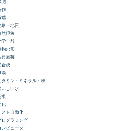
緑肥
稲作
道端
地形・地質
自然現象
化学全般
植物の形
古典園芸
光合成
市場
ビタミン・ミネラル・味
おいしい水
高槻
文化
テスト自動化
プログラミング
コンピュータ