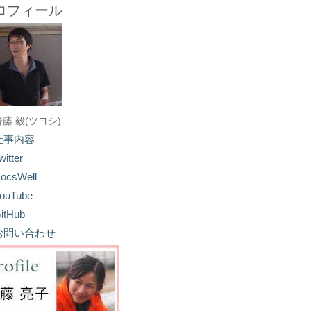
ロフィール
齋藤 毅(ツヨシ)
仕事内容
witter
ocsWell
ouTube
itHub
お問い合わせ