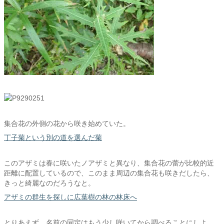
集合花の外側の花から咲き始めていた。
丁子菊という別の道を選んだ菊
このアザミは春に咲いたノアザミと異なり、集合花の蕾が比較的近
距離に配置しているので、このまま周辺の集合花も咲きだしたら、
きっと綺麗なのだろうなと。
アザミの群生を探しに広葉樹の林の林床へ
とりあえず、名前の同定はもう少し咲いてから調べることにしよ