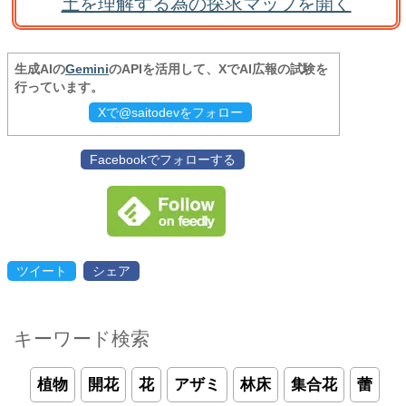
土を理解する為の探求マップを開く
生成AIの
Gemini
のAPIを活用して、XでAI広報の試験を
行っています。
Xで@saitodevをフォロー
Facebookでフォローする
ツイート
シェア
キーワード検索
植物
開花
花
アザミ
林床
集合花
蕾