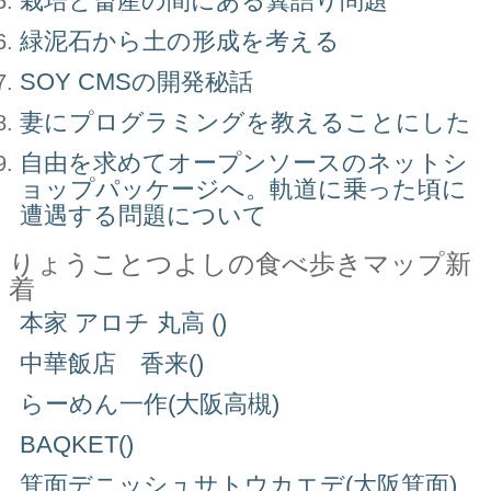
栽培と畜産の間にある糞詰り問題
緑泥石から土の形成を考える
SOY CMSの開発秘話
妻にプログラミングを教えることにした
自由を求めてオープンソースのネットシ
ョップパッケージへ。軌道に乗った頃に
遭遇する問題について
りょうことつよしの食べ歩きマップ新
着
本家 アロチ 丸高 ()
中華飯店 香来()
らーめん一作(大阪高槻)
BAQKET()
箕面デニッシュサトウカエデ(大阪箕面)