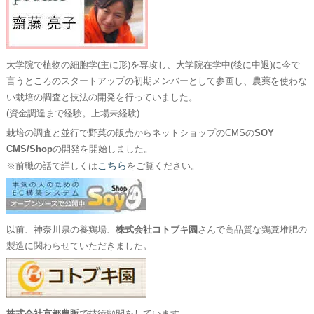
大学院で植物の細胞学(主に形)を専攻し、大学院在学中(後に中退)に今で
言うところのスタートアップの初期メンバーとして参画し、農薬を使わな
い栽培の調査と技法の開発を行っていました。
(資金調達まで経験。上場未経験)
栽培の調査と並行で野菜の販売からネットショップのCMSの
SOY
CMS/Shop
の開発を開始しました。
こちら
※前職の話で詳しくは
をご覧ください。
以前、神奈川県の養鶏場、
株式会社コトブキ園
さんで高品質な鶏糞堆肥の
製造に関わらせていただきました。