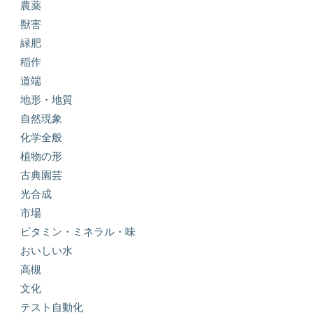
農薬
獣害
緑肥
稲作
道端
地形・地質
自然現象
化学全般
植物の形
古典園芸
光合成
市場
ビタミン・ミネラル・味
おいしい水
高槻
文化
テスト自動化