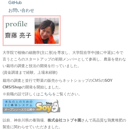
GitHub
お問い合わせ
大学院で植物の細胞学(主に形)を専攻し、大学院在学中(後に中退)に今で
言うところのスタートアップの初期メンバーとして参画し、農薬を使わな
い栽培の調査と技法の開発を行っていました。
(資金調達まで経験。上場未経験)
栽培の調査と並行で野菜の販売からネットショップのCMSの
SOY
CMS/Shop
の開発を開始しました。
こちら
※前職の話で詳しくは
をご覧ください。
以前、神奈川県の養鶏場、
株式会社コトブキ園
さんで高品質な鶏糞堆肥の
製造に関わらせていただきました。