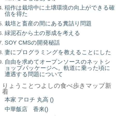
稲作は栽培中に土壌環境の向上ができる確
信を得た
栽培と畜産の間にある糞詰り問題
緑泥石から土の形成を考える
SOY CMSの開発秘話
妻にプログラミングを教えることにした
自由を求めてオープンソースのネットシ
ョップパッケージへ。軌道に乗った頃に
遭遇する問題について
りょうことつよしの食べ歩きマップ新
着
本家 アロチ 丸高 ()
中華飯店 香来()