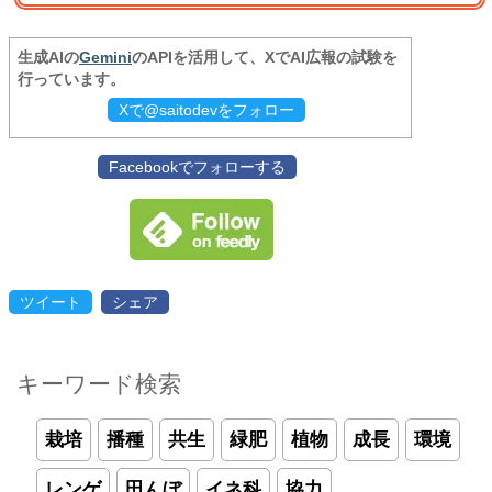
生成AIの
Gemini
のAPIを活用して、XでAI広報の試験を
行っています。
Xで@saitodevをフォロー
Facebookでフォローする
ツイート
シェア
キーワード検索
栽培
播種
共生
緑肥
植物
成長
環境
レンゲ
田んぼ
イネ科
協力